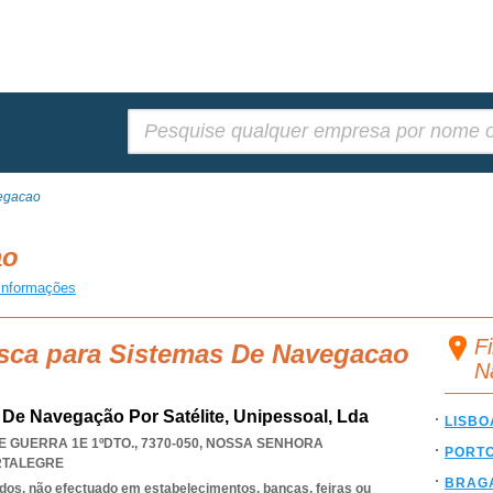
Pesquisar:
egacao
ao
informações
F
usca para Sistemas De Navegacao
N
 De Navegação Por Satélite, Unipessoal, Lda
LISBO
GUERRA 1E 1ºDTO., 7370-050
,
NOSSA SENHORA
PORT
RTALEGRE
BRAG
dos, não efectuado em estabelecimentos, bancas, feiras ou