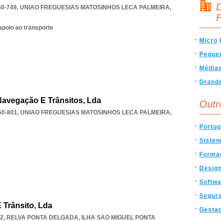
D
50-749
,
UNIAO FREGUESIAS MATOSINHOS LECA PALMEIRA
,
F
apoio ao transporte
Micro
Peque
Média
Grand
Navegação E Trânsitos, Lda
Outr
50-801
,
UNIAO FREGUESIAS MATOSINHOS LECA PALMEIRA
,
Portug
Siste
Forma
Desig
Softw
Segur
 Trânsito, Lda
Gesta
82
,
RELVA PONTA DELGADA
,
ILHA SAO MIGUEL PONTA