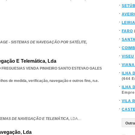
SETÚ
AVEIR
LEIRI
FARO
SANT
AGE - SISTEMAS DE NAVEGAÇÃO POR SATÉLITE,
COIM
VISEU
egação E Telemática, Lda
VIANA
 FREGUESIAS VENDA PINHEIRO SANTO ESTEVAO GALES
ILHA 
(644 
hos de medida, verificação, navegação e outros fins, n.e.
ILHA 
Empre
VILA 
CAST
STEMAS DE NAVEGAÇÃO E TELEMÁTICA,
LDA
...
avegação, Lda