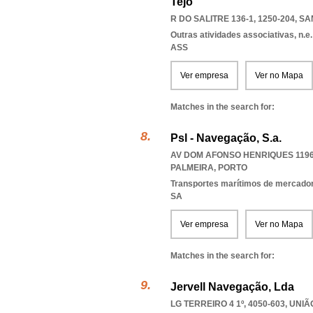
Tejo
R DO SALITRE 136-1, 1250-204
,
SA
Outras atividades associativas, n.e.
ASS
Ver empresa
Ver no Mapa
Matches in the search for:
Psl - Navegação, S.a.
AV DOM AFONSO HENRIQUES 1196 
PALMEIRA
,
PORTO
Transportes marítimos de mercado
SA
Ver empresa
Ver no Mapa
Matches in the search for:
Jervell Navegação, Lda
LG TERREIRO 4 1º, 4050-603, UN