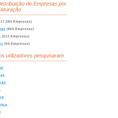
istribuição de Empresas por
aturação
(17.584 Empresas)
nas
(864 Empresas)
s
(213 Empresas)
es
(64 Empresas)
os utilizadores pesquisaram
al
mas
cao
n
are
anca
o