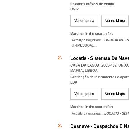
unidades móveis de venda
UNIP
Ver empresa
Ver no Mapa
Matches in the search for:
Activity categories: ...
ORBITALMESS
UNIPESSOAL
...
Locatis - Sistemas De Nav
CASA DA LAGOA, 2665-402
,
UNIAO
MAFRA
,
LISBOA
Fabricação de instrumentos e aparel
LDA
Ver empresa
Ver no Mapa
Matches in the search for:
Activity categories: ...
LOCATIS - SI
Desnave - Despachos E N