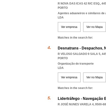
R NOVA DAS ICAS 42 R/C ESQ., 44
PORTO
Agentes aduaneiros e similares de 
LDA
Ver empresa
Ver no Mapa
Matches in the search for:
Desnatrans - Despachos, 
R VELOSO SALGADO 9 SALA 5, 44
PORTO
Organização do transporte
LDA
Ver empresa
Ver no Mapa
Matches in the search for:
Lidertráfego - Navegação E
R JOSÉ NUNES VARELA 4, 9500-6