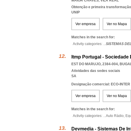
MAIOR CHAVES
,
VILA REAL
Obtenção e primeira transformação
UNIP
Ver empresa
Ver no Mapa
Matches in the search for:
Activity categories: ...
SISTEMAS DEL
Itmp Portugal - Sociedade
EST DO MARUJO, 2384-004
,
BUGA
Atividades das sedes sociais
SA
Designação comercial: ECO-INTER
Ver empresa
Ver no Mapa
Matches in the search for:
Activity categories: ...
Auto Rádio,
Equ
Devmedia - Sistemas De In