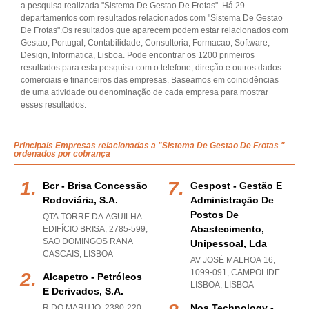
a pesquisa realizada "Sistema De Gestao De Frotas". Há 29
departamentos com resultados relacionados com "Sistema De Gestao
De Frotas".Os resultados que aparecem podem estar relacionados com
Gestao, Portugal, Contabilidade, Consultoria, Formacao, Software,
Design, Informatica, Lisboa. Pode encontrar os 1200 primeiros
resultados para esta pesquisa com o telefone, direção e outros dados
comerciais e financeiros das empresas. Baseamos em coincidências
de uma atividade ou denominação de cada empresa para mostrar
esses resultados.
Principais Empresas relacionadas a "Sistema De Gestao De Frotas "
ordenados por cobrança
Bcr - Brisa Concessão
Gespost - Gestão E
Rodoviária, S.a.
Administração De
Postos De
QTA TORRE DA AGUILHA
Abastecimento,
EDIFÍCIO BRISA, 2785-599
,
SAO DOMINGOS RANA
Unipessoal, Lda
CASCAIS
,
LISBOA
AV JOSÉ MALHOA 16,
1099-091
,
CAMPOLIDE
Alcapetro - Petróleos
LISBOA
,
LISBOA
E Derivados, S.a.
Nos Technology -
R DO MARUJO, 2380-220
,