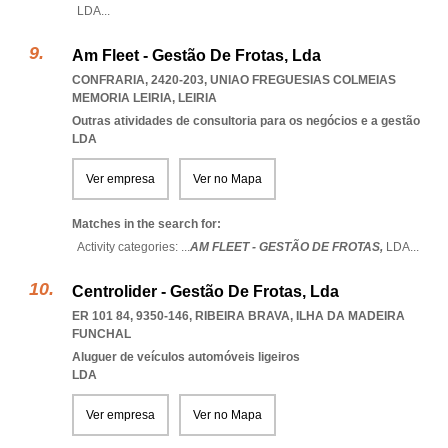
LDA
...
Am Fleet - Gestão De Frotas, Lda
CONFRARIA, 2420-203
,
UNIAO FREGUESIAS COLMEIAS
MEMORIA LEIRIA
,
LEIRIA
Outras atividades de consultoria para os negócios e a gestão
LDA
Ver empresa
Ver no Mapa
Matches in the search for:
Activity categories: ...
AM FLEET - GESTÃO DE FROTAS,
LDA
...
Centrolider - Gestão De Frotas, Lda
ER 101 84, 9350-146
,
RIBEIRA BRAVA
,
ILHA DA MADEIRA
FUNCHAL
Aluguer de veículos automóveis ligeiros
LDA
Ver empresa
Ver no Mapa