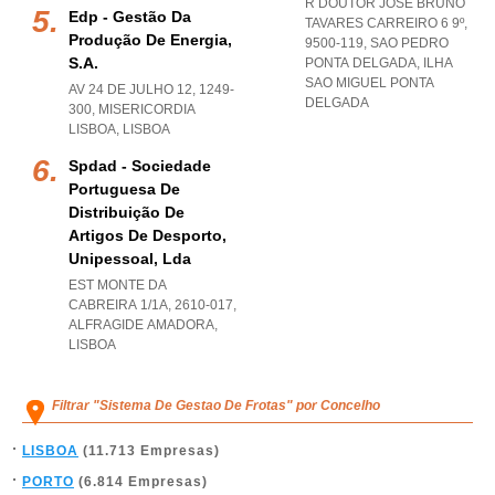
R DOUTOR JOSÉ BRUNO
Edp - Gestão Da
TAVARES CARREIRO 6 9º,
Produção De Energia,
9500-119
,
SAO PEDRO
S.a.
PONTA DELGADA
,
ILHA
SAO MIGUEL PONTA
AV 24 DE JULHO 12, 1249-
DELGADA
300
,
MISERICORDIA
LISBOA
,
LISBOA
Spdad - Sociedade
Portuguesa De
Distribuição De
Artigos De Desporto,
Unipessoal, Lda
EST MONTE DA
CABREIRA 1/1A, 2610-017
,
ALFRAGIDE AMADORA
,
LISBOA
Filtrar "Sistema De Gestao De Frotas" por Concelho
LISBOA
(11.713 Empresas)
PORTO
(6.814 Empresas)