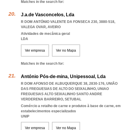
Matches in the search for:
J.a.de Vasconcelos, Lda
R DOM ANTÓNIO VALENTE DA FONSECA 230, 3880-518
,
VALEGA OVAR
,
AVEIRO
Atividades de mecânica geral
LDA
Ver empresa
Ver no Mapa
Matches in the search for:
António Pós-de-mina, Unipessoal, Lda
R DOM AFONSO DE ALBUQUERQUE 38, 2830-176, UNIÃO
DAS FREGUESIAS DE ALTO DO SEIXALINHO
,
UNIAO
FREGUESIAS ALTO SEIXALINHO SANTO ANDRE
VERDERENA BARREIRO
,
SETUBAL
Comércio a retalho de carne e produtos à base de carne, em
estabelecimentos especializados
UNIP
Ver empresa
Ver no Mapa