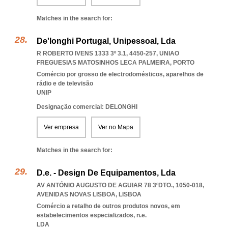
Matches in the search for:
De'longhi Portugal, Unipessoal, Lda
R ROBERTO IVENS 1333 3º 3.1, 4450-257
,
UNIAO
FREGUESIAS MATOSINHOS LECA PALMEIRA
,
PORTO
Comércio por grosso de electrodomésticos, aparelhos de
rádio e de televisão
UNIP
Designação comercial: DELONGHI
Ver empresa
Ver no Mapa
Matches in the search for:
D.e. - Design De Equipamentos, Lda
AV ANTÓNIO AUGUSTO DE AGUIAR 78 3ºDTO., 1050-018
,
AVENIDAS NOVAS LISBOA
,
LISBOA
Comércio a retalho de outros produtos novos, em
estabelecimentos especializados, n.e.
LDA