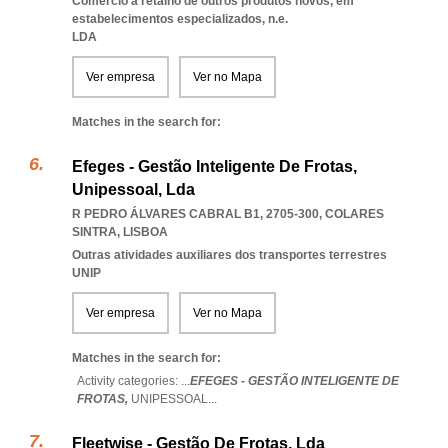
Comércio a retalho de outros produtos novos, em
estabelecimentos especializados, n.e.
LDA
Ver empresa
Ver no Mapa
Matches in the search for:
Efeges - Gestão Inteligente De Frotas,
Unipessoal, Lda
R PEDRO ÁLVARES CABRAL B1, 2705-300
,
COLARES
SINTRA
,
LISBOA
Outras atividades auxiliares dos transportes terrestres
UNIP
Ver empresa
Ver no Mapa
Matches in the search for:
Activity categories: ...
EFEGES - GESTÃO INTELIGENTE DE
FROTAS,
UNIPESSOAL
...
Fleetwise - Gestão De Frotas, Lda