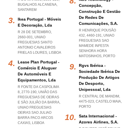
BUGALHOS ALCANENA
,
Concepção,
SANTAREM
Construção E Gestão
De Redes De
Ikea Portugal - Móveis
Comunicações, S.a.
E Decoração, Lda
R HENRIQUE POUSÃO
R 28 DE SETEMBRO,
432, 4460-191
,
UNIAO
2660-001
,
UNIAO
FREGUESIAS SAO
FREGUESIAS SANTO
MAMEDE INFESTA
ANTONIO CAVALEIROS
SENHORA HORA
FRIELAS LOURES
,
LISBOA
MATOSINHOS
,
PORTO
Lease Plan Portugal -
Rgvs Ibérica -
Comércio E Aluguer
Sociedade Ibérica De
De Automóveis E
Produção De Artigos
Equipamentos, Lda
De Desporto,
R FONTE DA CASPOLIMA
Unipessoal, Lda
8, 2770-190, UNIÃO DAS
R CENTRAL DE MANDIM,
FREGUESIAS DE OEIRAS
4475-023
,
CASTELO MAIA
,
E SÃO JULIÃO DA BARRA
,
PORTO
UNIAO FREGUESIAS
OEIRAS SAO JULIAO
Sata Internacional -
BARRA PACO ARCOS
Azores Airlines, S.a.
CAXIAS
,
LISBOA