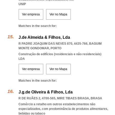
UNIP
Ver empresa
Ver no Mapa
Matches in the search for:
J.de Almeida & Filhos, Lda
R PADRE JOAQUIM DAS NEVES 870, 4435-766
,
BAGUIM
MONTE GONDOMAR
,
PORTO
Construção de edifícios (residenciais e não residenciais)
LDA
Ver empresa
Ver no Mapa
Matches in the search for:
J.g.de Oliveira & Filhos, Lda
R DE RUÃES 2, 4700-565
,
MIRE TIBAES BRAGA
,
BRAGA
Comércio a retalho em outros estabelecimentos não
especializados, com predominância de produtos alimentares,
bebidas ou tabaco