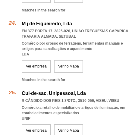
Matches in the search for:
M.j.de Figueiredo, Lda
EN 377 PORTA 17, 2825-026
,
UNIAO FREGUESIAS CAPARICA
TRAFARIA ALMADA
,
SETUBAL
Comércio por grosso de ferragens, ferramentas manuais e
artigos para canalizações e aquecimento
LDA
Ver empresa
Ver no Mapa
Matches in the search for:
Cul-de-sac, Unipessoal, Lda
R CÂNDIDO DOS REIS 1 3ºDTO., 3510-056
,
VISEU
,
VISEU
Comércio a retalho de mobiliário e artigos de iluminação, em
estabelecimentos especializados
UNIP
Ver empresa
Ver no Mapa