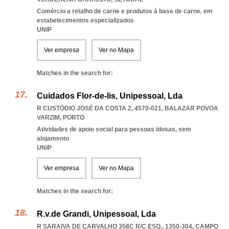
Comércio a retalho de carne e produtos à base de carne, em
estabelecimentos especializados
UNIP
Ver empresa
Ver no Mapa
Matches in the search for:
Cuidados Flor-de-lis, Unipessoal, Lda
R CUSTÓDIO JOSÉ DA COSTA 2, 4570-021
,
BALAZAR POVOA
VARZIM
,
PORTO
Atividades de apoio social para pessoas idosas, sem
alojamento
UNIP
Ver empresa
Ver no Mapa
Matches in the search for:
R.v.de Grandi, Unipessoal, Lda
R SARAIVA DE CARVALHO 358C R/C ESQ., 1350-304
,
CAMPO