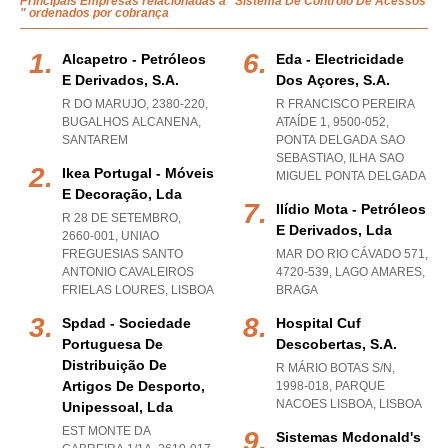
Principais Empresas relacionadas a "Sistema De Controlo De Acessos
" ordenados por cobrança
Alcapetro - Petróleos
Eda - Electricidade
E Derivados, S.a.
Dos Açores, S.a.
R DO MARUJO, 2380-220
,
R FRANCISCO PEREIRA
BUGALHOS ALCANENA
,
ATAÍDE 1, 9500-052
,
SANTAREM
PONTA DELGADA SAO
SEBASTIAO
,
ILHA SAO
Ikea Portugal - Móveis
MIGUEL PONTA DELGADA
E Decoração, Lda
Ilídio Mota - Petróleos
R 28 DE SETEMBRO,
E Derivados, Lda
2660-001
,
UNIAO
FREGUESIAS SANTO
MAR DO RIO CÁVADO 571,
ANTONIO CAVALEIROS
4720-539
,
LAGO AMARES
,
FRIELAS LOURES
,
LISBOA
BRAGA
Spdad - Sociedade
Hospital Cuf
Portuguesa De
Descobertas, S.a.
Distribuição De
R MÁRIO BOTAS S/N,
Artigos De Desporto,
1998-018
,
PARQUE
NACOES LISBOA
,
LISBOA
Unipessoal, Lda
EST MONTE DA
Sistemas Mcdonald's