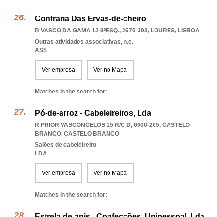
Confraria Das Ervas-de-cheiro
R VASCO DA GAMA 12 9ºESQ., 2670-393
,
LOURES
,
LISBOA
Outras atividades associativas, n.e.
ASS
Ver empresa
Ver no Mapa
Matches in the search for:
Pó-de-arroz - Cabeleireiros, Lda
R PRIOR VASCONCELOS 15 R/C D, 6000-265
,
CASTELO
BRANCO
,
CASTELO BRANCO
Salões de cabeleireiro
LDA
Ver empresa
Ver no Mapa
Matches in the search for:
Estrela-de-anis - Confecções, Unipessoal, Lda