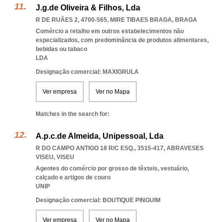
J.g.de Oliveira & Filhos, Lda
R DE RUÃES 2, 4700-565
,
MIRE TIBAES BRAGA
,
BRAGA
Comércio a retalho em outros estabelecimentos não
especializados, com predominância de produtos alimentares,
bebidas ou tabaco
LDA
Designação comercial: MAXIGRULA
Ver empresa
Ver no Mapa
Matches in the search for:
A.p.c.de Almeida, Unipessoal, Lda
R DO CAMPO ANTIGO 18 R/C ESQ., 3515-417
,
ABRAVESES
VISEU
,
VISEU
Agentes do comércio por grosso de têxteis, vestuário,
calçado e artigos de couro
UNIP
Designação comercial: BOUTIQUE PINGUIM
Ver empresa
Ver no Mapa