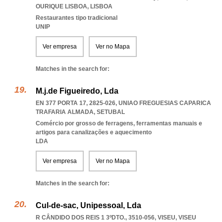
OURIQUE LISBOA
,
LISBOA
Restaurantes tipo tradicional
UNIP
Ver empresa
Ver no Mapa
Matches in the search for:
M.j.de Figueiredo, Lda
EN 377 PORTA 17, 2825-026
,
UNIAO FREGUESIAS CAPARICA
TRAFARIA ALMADA
,
SETUBAL
Comércio por grosso de ferragens, ferramentas manuais e
artigos para canalizações e aquecimento
LDA
Ver empresa
Ver no Mapa
Matches in the search for:
Cul-de-sac, Unipessoal, Lda
R CÂNDIDO DOS REIS 1 3ºDTO., 3510-056
,
VISEU
,
VISEU