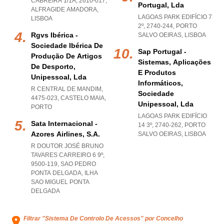
CABREIRA 1/1A, 2610-017
,
Portugal, Lda
ALFRAGIDE AMADORA
,
LAGOAS PARK EDIFÍCIO 7
LISBOA
2º, 2740-244
,
PORTO
Rgvs Ibérica -
SALVO OEIRAS
,
LISBOA
Sociedade Ibérica De
Sap Portugal -
Produção De Artigos
Sistemas, Aplicações
De Desporto,
E Produtos
Unipessoal, Lda
Informáticos,
R CENTRAL DE MANDIM,
Sociedade
4475-023
,
CASTELO MAIA
,
Unipessoal, Lda
PORTO
LAGOAS PARK EDIFÍCIO
Sata Internacional -
14 3º, 2740-262
,
PORTO
Azores Airlines, S.a.
SALVO OEIRAS
,
LISBOA
R DOUTOR JOSÉ BRUNO
TAVARES CARREIRO 6 9º,
9500-119
,
SAO PEDRO
PONTA DELGADA
,
ILHA
SAO MIGUEL PONTA
DELGADA
Filtrar "Sistema De Controlo De Acessos" por Concelho