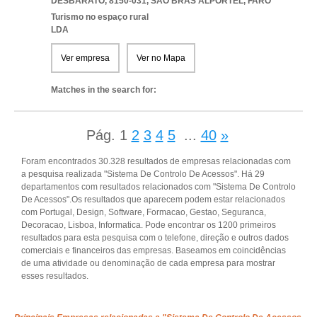
DESBARATO, 8150-031
,
SAO BRAS ALPORTEL
,
FARO
Turismo no espaço rural
LDA
Ver empresa
Ver no Mapa
Matches in the search for:
Pág.
1
2
3
4
5
...
40
»
Foram encontrados 30.328 resultados de empresas relacionadas com
a pesquisa realizada "Sistema De Controlo De Acessos". Há 29
departamentos com resultados relacionados com "Sistema De Controlo
De Acessos".Os resultados que aparecem podem estar relacionados
com Portugal, Design, Software, Formacao, Gestao, Seguranca,
Decoracao, Lisboa, Informatica. Pode encontrar os 1200 primeiros
resultados para esta pesquisa com o telefone, direção e outros dados
comerciais e financeiros das empresas. Baseamos em coincidências
de uma atividade ou denominação de cada empresa para mostrar
esses resultados.