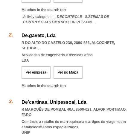
Matches in the search for:
Activity categories: ...
DECONTROLE - SISTEMAS DE
CONTROLO AUTOMÁTICO,
UNIPESSOAL
...
De.gaveto, Lda
R DO ALTO DO CASTELO 230, 2890-553
,
ALCOCHETE
,
SETUBAL
Atividades de engenharia e técnicas afins
LDA
Ver empresa
Ver no Mapa
Matches in the search for:
De'cartinas, Unipessoal, Lda
R MARQUÊS DE POMBAL 40A, 8500-021
,
ALVOR PORTIMAO
,
FARO
Comércio a retalho de marroquinaria e artigos de viagem, em
estabelecimentos especializados
UNIP