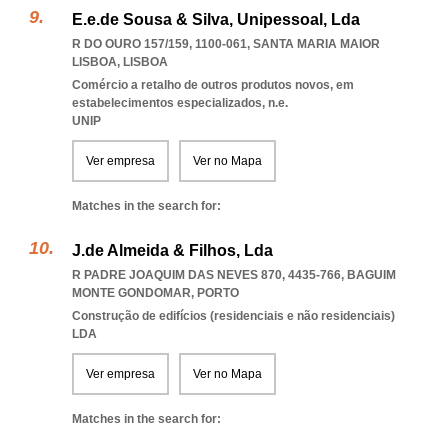
E.e.de Sousa & Silva, Unipessoal, Lda
R DO OURO 157/159, 1100-061
,
SANTA MARIA MAIOR
LISBOA
,
LISBOA
Comércio a retalho de outros produtos novos, em
estabelecimentos especializados, n.e.
UNIP
Ver empresa
Ver no Mapa
Matches in the search for:
J.de Almeida & Filhos, Lda
R PADRE JOAQUIM DAS NEVES 870, 4435-766
,
BAGUIM
MONTE GONDOMAR
,
PORTO
Construção de edifícios (residenciais e não residenciais)
LDA
Ver empresa
Ver no Mapa
Matches in the search for: