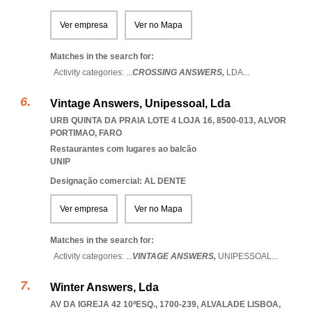
Ver empresa
Ver no Mapa
Matches in the search for:
Activity categories: ...
CROSSING ANSWERS,
LDA
...
Vintage Answers, Unipessoal, Lda
URB QUINTA DA PRAIA LOTE 4 LOJA 16, 8500-013
,
ALVOR
PORTIMAO
,
FARO
Restaurantes com lugares ao balcão
UNIP
Designação comercial: AL DENTE
Ver empresa
Ver no Mapa
Matches in the search for:
Activity categories: ...
VINTAGE ANSWERS,
UNIPESSOAL
...
Winter Answers, Lda
AV DA IGREJA 42 10ºESQ., 1700-239
,
ALVALADE LISBOA
,