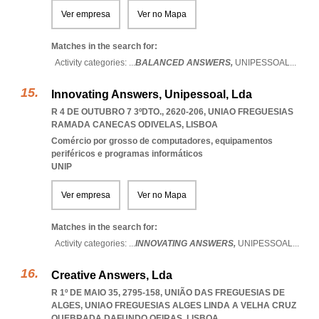
Ver empresa
Ver no Mapa
Matches in the search for:
Activity categories: ...
BALANCED ANSWERS,
UNIPESSOAL
...
Innovating Answers, Unipessoal, Lda
R 4 DE OUTUBRO 7 3ºDTO., 2620-206
,
UNIAO FREGUESIAS
RAMADA CANECAS ODIVELAS
,
LISBOA
Comércio por grosso de computadores, equipamentos
periféricos e programas informáticos
UNIP
Ver empresa
Ver no Mapa
Matches in the search for:
Activity categories: ...
INNOVATING ANSWERS,
UNIPESSOAL
...
Creative Answers, Lda
R 1º DE MAIO 35, 2795-158, UNIÃO DAS FREGUESIAS DE
ALGES
,
UNIAO FREGUESIAS ALGES LINDA A VELHA CRUZ
QUEBRADA DAFUNDO OEIRAS
,
LISBOA