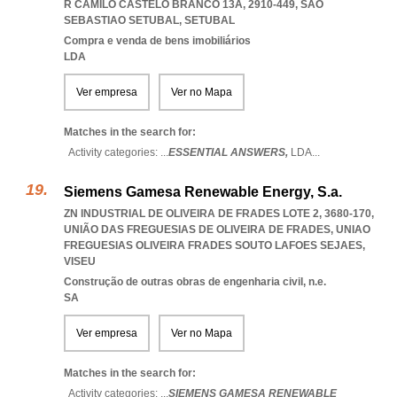
R CAMILO CASTELO BRANCO 13A, 2910-449
,
SAO
SEBASTIAO SETUBAL
,
SETUBAL
Compra e venda de bens imobiliários
LDA
Ver empresa
Ver no Mapa
Matches in the search for:
Activity categories: ...
ESSENTIAL ANSWERS,
LDA
...
Siemens Gamesa Renewable Energy, S.a.
ZN INDUSTRIAL DE OLIVEIRA DE FRADES LOTE 2, 3680-170,
UNIÃO DAS FREGUESIAS DE OLIVEIRA DE FRADES
,
UNIAO
FREGUESIAS OLIVEIRA FRADES SOUTO LAFOES SEJAES
,
VISEU
Construção de outras obras de engenharia civil, n.e.
SA
Ver empresa
Ver no Mapa
Matches in the search for:
Activity categories: ...
SIEMENS GAMESA RENEWABLE