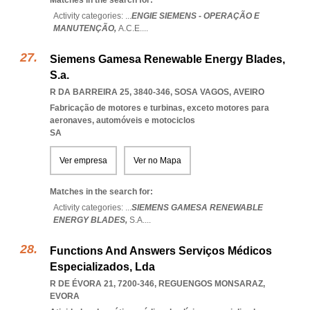
Matches in the search for:
Activity categories: ...
ENGIE SIEMENS - OPERAÇÃO E
MANUTENÇÃO,
A.C.E.
...
Siemens Gamesa Renewable Energy Blades,
S.a.
R DA BARREIRA 25, 3840-346
,
SOSA VAGOS
,
AVEIRO
Fabricação de motores e turbinas, exceto motores para
aeronaves, automóveis e motociclos
SA
Ver empresa
Ver no Mapa
Matches in the search for:
Activity categories: ...
SIEMENS GAMESA RENEWABLE
ENERGY BLADES,
S.A.
...
Functions And Answers Serviços Médicos
Especializados, Lda
R DE ÉVORA 21, 7200-346
,
REGUENGOS MONSARAZ
,
EVORA