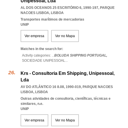
Unipessoal, Lda
AL DOS OCEANOS 25 ESCRITÓRIO 6, 1990-197
,
PARQUE
NACOES LISBOA
,
LISBOA
Transportes marítimos de mercadorias
UNIP
Ver empresa
Ver no Mapa
Matches in the search for:
Activity categories: ...
BOLUDA SHIPPING PORTUGAL,
SOCIEDADE UNIPESSOAL
...
Krs - Consultoria Em Shipping, Unipessoal,
Lda
AV DO ATLÂNTICO 16 8.08, 1990-019
,
PARQUE NACOES
LISBOA
,
LISBOA
Outras atividades de consultoria, científicas, técnicas e
similares, n.e.
UNIP
Ver empresa
Ver no Mapa