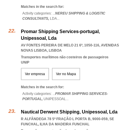
Matches in the search for:
Activity categories: ...
NEREU SHIPPING & LOGISTIC
CONSULTANTS,
LDA
...
Promar Shipping Services-portugal,
Unipessoal, Lda
AV FONTES PEREIRA DE MELO 21 6º, 1050-116
,
AVENIDAS
NOVAS LISBOA
,
LISBOA
Transportes marítimos não costeiros de passageiros
UNIP
Ver empresa
Ver no Mapa
Matches in the search for:
Activity categories: ...
PROMAR SHIPPING SERVICES-
PORTUGAL,
UNIPESSOAL
...
Nautical Derwent Shipping, Unipessoal, Lda
R ALFÂNDEGA 78 5º FRAÇÃO L PORTA B, 9000-059
,
SE
FUNCHAL
,
ILHA DA MADEIRA FUNCHAL