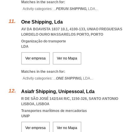
Matches in the search for:
Activity categories: ...
PERUN SHIPPING,
LDA
...
One Shipping, Lda
AV DA BOAVISTA 1837 10.1, 4100-133
,
UNIAO FREGUESIAS
LORDELO OURO MASSARELOS PORTO
,
PORTO
Organização do transporte
LDA
Ver empresa
Ver no Mapa
Matches in the search for:
Activity categories: ...
ONE SHIPPING,
LDA
...
Asiafr Shipping, Unipessoal, Lda
R DE SÃO JOSÉ 142/144 R/C, 1150-326
,
SANTO ANTONIO
LISBOA
,
LISBOA
Transportes marítimos de mercadorias
UNIP
Ver empresa
Ver no Mapa