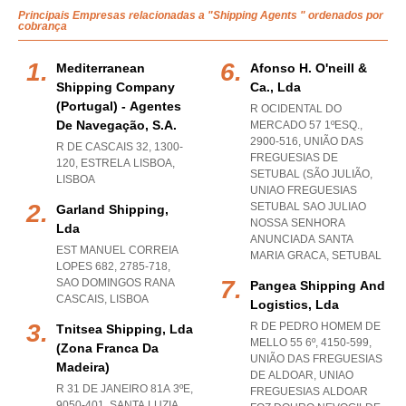
Principais Empresas relacionadas a "Shipping Agents " ordenados por
cobrança
Mediterranean
Afonso H. O'neill &
Shipping Company
Ca., Lda
(portugal) - Agentes
R OCIDENTAL DO
De Navegação, S.a.
MERCADO 57 1ºESQ.,
2900-516, UNIÃO DAS
R DE CASCAIS 32, 1300-
FREGUESIAS DE
120
,
ESTRELA LISBOA
,
SETUBAL (SÃO JULIÃO
,
LISBOA
UNIAO FREGUESIAS
SETUBAL SAO JULIAO
Garland Shipping,
NOSSA SENHORA
Lda
ANUNCIADA SANTA
EST MANUEL CORREIA
MARIA GRACA
,
SETUBAL
LOPES 682, 2785-718
,
SAO DOMINGOS RANA
Pangea Shipping And
CASCAIS
,
LISBOA
Logistics, Lda
R DE PEDRO HOMEM DE
Tnitsea Shipping, Lda
MELLO 55 6º, 4150-599,
(zona Franca Da
UNIÃO DAS FREGUESIAS
Madeira)
DE ALDOAR
,
UNIAO
R 31 DE JANEIRO 81A 3ºE,
FREGUESIAS ALDOAR
9050-401
,
SANTA LUZIA