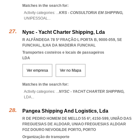
Matches in the search for:
Activity categories: ...
KRS - CONSULTORIA EM SHIPPING,
UNIPESSOAL
...
Nysc - Yacht Charter Shipping, Lda
R ALFÂNDEGA 78 5º FRAÇÃO L PORTA B, 9000-059
,
SE
FUNCHAL
,
ILHA DA MADEIRA FUNCHAL
Transportes costeiros e locais de passageiros
LDA
Ver empresa
Ver no Mapa
Matches in the search for:
Activity categories: ...
NYSC - YACHT CHARTER SHIPPING,
LDA
...
Pangea Shipping And Logistics, Lda
R DE PEDRO HOMEM DE MELLO 55 6º, 4150-599, UNIÃO DAS
FREGUESIAS DE ALDOAR
,
UNIAO FREGUESIAS ALDOAR
FOZ DOURO NEVOGILDE PORTO
,
PORTO
Organização do transporte