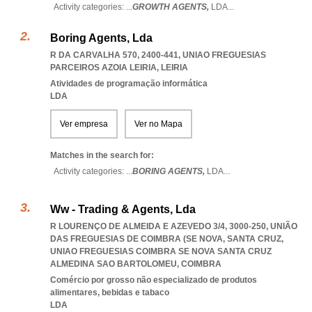
Activity categories: ...
GROWTH AGENTS,
LDA
...
Boring Agents, Lda
R DA CARVALHA 570, 2400-441
,
UNIAO FREGUESIAS
PARCEIROS AZOIA LEIRIA
,
LEIRIA
Atividades de programação informática
LDA
Ver empresa
Ver no Mapa
Matches in the search for:
Activity categories: ...
BORING AGENTS,
LDA
...
Ww - Trading & Agents, Lda
R LOURENÇO DE ALMEIDA E AZEVEDO 3/4, 3000-250, UNIÃO
DAS FREGUESIAS DE COIMBRA (SE NOVA, SANTA CRUZ
,
UNIAO FREGUESIAS COIMBRA SE NOVA SANTA CRUZ
ALMEDINA SAO BARTOLOMEU
,
COIMBRA
Comércio por grosso não especializado de produtos
alimentares, bebidas e tabaco
LDA