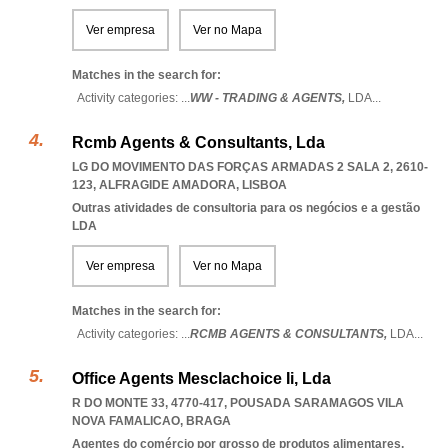
Ver empresa
Ver no Mapa
Matches in the search for:
Activity categories: ...
WW - TRADING & AGENTS,
LDA
...
Rcmb Agents & Consultants, Lda
LG DO MOVIMENTO DAS FORÇAS ARMADAS 2 SALA 2, 2610-
123
,
ALFRAGIDE AMADORA
,
LISBOA
Outras atividades de consultoria para os negócios e a gestão
LDA
Ver empresa
Ver no Mapa
Matches in the search for:
Activity categories: ...
RCMB AGENTS & CONSULTANTS,
LDA
...
Office Agents Mesclachoice Ii, Lda
R DO MONTE 33, 4770-417
,
POUSADA SARAMAGOS VILA
NOVA FAMALICAO
,
BRAGA
Agentes do comércio por grosso de produtos alimentares,