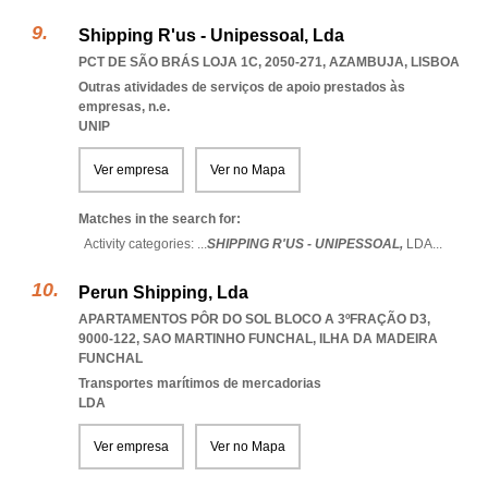
Shipping R'us - Unipessoal, Lda
PCT DE SÃO BRÁS LOJA 1C, 2050-271
,
AZAMBUJA
,
LISBOA
Outras atividades de serviços de apoio prestados às
empresas, n.e.
UNIP
Ver empresa
Ver no Mapa
Matches in the search for:
Activity categories: ...
SHIPPING R'US - UNIPESSOAL,
LDA
...
Perun Shipping, Lda
APARTAMENTOS PÔR DO SOL BLOCO A 3ºFRAÇÃO D3,
9000-122
,
SAO MARTINHO FUNCHAL
,
ILHA DA MADEIRA
FUNCHAL
Transportes marítimos de mercadorias
LDA
Ver empresa
Ver no Mapa