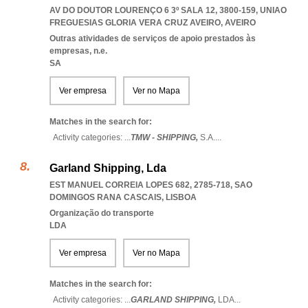
AV DO DOUTOR LOURENÇO 6 3º SALA 12, 3800-159
,
UNIAO
FREGUESIAS GLORIA VERA CRUZ AVEIRO
,
AVEIRO
Outras atividades de serviços de apoio prestados às
empresas, n.e.
SA
Ver empresa
Ver no Mapa
Matches in the search for:
Activity categories: ...
TMW - SHIPPING,
S.A.
...
Garland Shipping, Lda
EST MANUEL CORREIA LOPES 682, 2785-718
,
SAO
DOMINGOS RANA CASCAIS
,
LISBOA
Organização do transporte
LDA
Ver empresa
Ver no Mapa
Matches in the search for:
Activity categories: ...
GARLAND SHIPPING,
LDA
...