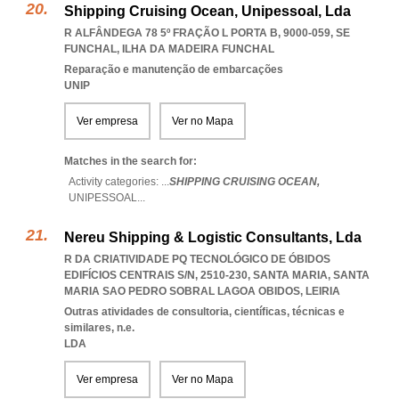
Shipping Cruising Ocean, Unipessoal, Lda
R ALFÂNDEGA 78 5º FRAÇÃO L PORTA B, 9000-059
,
SE
FUNCHAL
,
ILHA DA MADEIRA FUNCHAL
Reparação e manutenção de embarcações
UNIP
Ver empresa
Ver no Mapa
Matches in the search for:
Activity categories: ...
SHIPPING CRUISING OCEAN,
UNIPESSOAL
...
Nereu Shipping & Logistic Consultants, Lda
R DA CRIATIVIDADE PQ TECNOLÓGICO DE ÓBIDOS
EDIFÍCIOS CENTRAIS S/N, 2510-230, SANTA MARIA
,
SANTA
MARIA SAO PEDRO SOBRAL LAGOA OBIDOS
,
LEIRIA
Outras atividades de consultoria, científicas, técnicas e
similares, n.e.
LDA
Ver empresa
Ver no Mapa