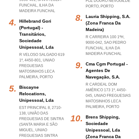
FOZ DOURO NEVOGILDE
FUNCHAL
,
ILHA DA
PORTO
,
PORTO
MADEIRA FUNCHAL
Lauria Shipping, S.a.
Hillebrand Gori
(zona Franca Da
(portugal) -
Madeira)
Transitários,
R CARREIRA 100 1ºH,
Sociedade
9000-042
,
SAO PEDRO
Unipessoal, Lda
FUNCHAL
,
ILHA DA
MADEIRA FUNCHAL
R VELOSO SALGADO 619
1º, 4450-801
,
UNIAO
Cma Cgm Portugal -
FREGUESIAS
Agentes De
MATOSINHOS LECA
Navegação, S.a.
PALMEIRA
,
PORTO
R CARDEAL DOM
Biscayne
AMÉRICO 173 1º, 4450-
Relocations,
045
,
UNIAO FREGUESIAS
Unipessoal, Lda
MATOSINHOS LECA
PALMEIRA
,
PORTO
EST PRINCIPAL 8, 2710-
138, UNIÃO DAS
Brens Shipping,
FREGUESIAS DE SINTRA
Sociedade
(SANTA MARIA E SÃO
Unipessoal, Lda
MIGUEL
,
UNIAO
FREGUESIAS SINTRA
(zona Franca Da