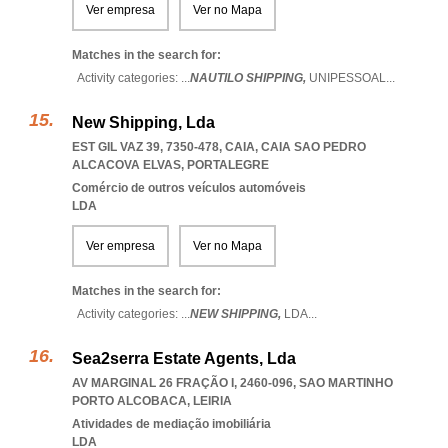
Ver empresa
Ver no Mapa
Matches in the search for:
Activity categories: ...
NAUTILO SHIPPING,
UNIPESSOAL
...
New Shipping, Lda
EST GIL VAZ 39, 7350-478, CAIA
,
CAIA SAO PEDRO
ALCACOVA ELVAS
,
PORTALEGRE
Comércio de outros veículos automóveis
LDA
Ver empresa
Ver no Mapa
Matches in the search for:
Activity categories: ...
NEW SHIPPING,
LDA
...
Sea2serra Estate Agents, Lda
AV MARGINAL 26 FRAÇÃO I, 2460-096
,
SAO MARTINHO
PORTO ALCOBACA
,
LEIRIA
Atividades de mediação imobiliária
LDA