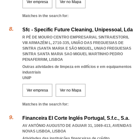
Ver empresa
Ver no Mapa
Matches in the search for:
Sfc - Specific Future Cleaning, Unipessoal, Lda
R PÉ DE MOURO CENTRO EMPRESARIAL SINTRA/ESTORIL
VIII ARMAZÉM L, 2710-335, UNIÃO DAS FREGUESIAS DE
SINTRA (SANTA MARIA E SÃO MIGUEL
,
UNIAO FREGUESIAS
SINTRA SANTA MARIA SAO MIGUEL MARTINHO PEDRO
PENAFERRIM
,
LISBOA
Outras atividades de limpeza em edifícios e em equipamentos
industriais
UNIP
Ver empresa
Ver no Mapa
Matches in the search for:
Financeira El Corte Inglés Portugal, S.f.c., S.a.
AV ANTÓNIO AUGUSTO DE AGUIAR 31, 1069-413
,
AVENIDAS
NOVAS LISBOA
,
LISBOA
Atividades das instituições financeiras de crédito