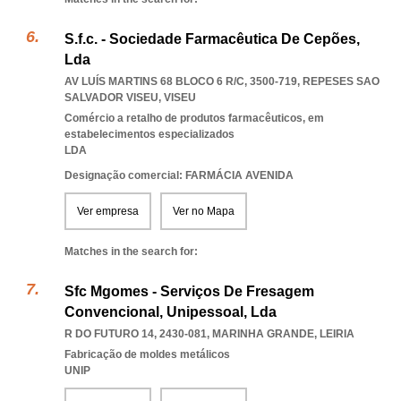
S.f.c. - Sociedade Farmacêutica De Cepões,
Lda
AV LUÍS MARTINS 68 BLOCO 6 R/C, 3500-719
,
REPESES SAO
SALVADOR VISEU
,
VISEU
Comércio a retalho de produtos farmacêuticos, em
estabelecimentos especializados
LDA
Designação comercial: FARMÁCIA AVENIDA
Ver empresa
Ver no Mapa
Matches in the search for:
Sfc Mgomes - Serviços De Fresagem
Convencional, Unipessoal, Lda
R DO FUTURO 14, 2430-081
,
MARINHA GRANDE
,
LEIRIA
Fabricação de moldes metálicos
UNIP