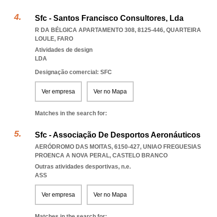
Sfc - Santos Francisco Consultores, Lda
R DA BÉLGICA APARTAMENTO 308, 8125-446
,
QUARTEIRA
LOULE
,
FARO
Atividades de design
LDA
Designação comercial: SFC
Ver empresa
Ver no Mapa
Matches in the search for:
Sfc - Associação De Desportos Aeronáuticos
AERÓDROMO DAS MOITAS, 6150-427
,
UNIAO FREGUESIAS
PROENCA A NOVA PERAL
,
CASTELO BRANCO
Outras atividades desportivas, n.e.
ASS
Ver empresa
Ver no Mapa
Matches in the search for: