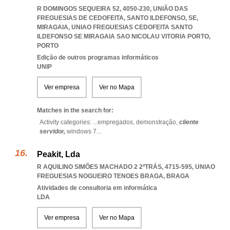
R DOMINGOS SEQUEIRA 52, 4050-230, UNIÃO DAS
FREGUESIAS DE CEDOFEITA, SANTO ILDEFONSO, SE,
MIRAGAIA
,
UNIAO FREGUESIAS CEDOFEITA SANTO
ILDEFONSO SE MIRAGAIA SAO NICOLAU VITORIA PORTO
,
PORTO
Edição de outros programas informáticos
UNIP
Ver empresa
Ver no Mapa
Matches in the search for:
Activity categories: ...
empregados,
demonstração,
cliente
servidor,
windows 7
...
Peakit, Lda
R AQUILINO SIMÕES MACHADO 2 2ºTRÁS, 4715-595
,
UNIAO
FREGUESIAS NOGUEIRO TENOES BRAGA
,
BRAGA
Atividades de consultoria em informática
LDA
Ver empresa
Ver no Mapa