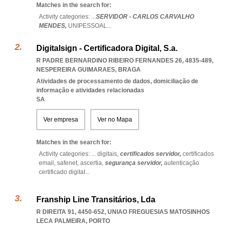
Matches in the search for:
Activity categories: ...
SERVIDOR - CARLOS CARVALHO
MENDES,
UNIPESSOAL
...
Digitalsign - Certificadora Digital, S.a.
R PADRE BERNARDINO RIBEIRO FERNANDES 26, 4835-489
,
NESPEREIRA GUIMARAES
,
BRAGA
Atividades de processamento de dados, domiciliação de
informação e atividades relacionadas
SA
Ver empresa
Ver no Mapa
Matches in the search for:
Activity categories: ...
digitais,
certificados servidor,
certificados
email,
safenet,
ascertia,
segurança servidor,
autenticação
certificado digital
...
Franship Line Transitários, Lda
R DIREITA 91, 4450-652
,
UNIAO FREGUESIAS MATOSINHOS
LECA PALMEIRA
,
PORTO