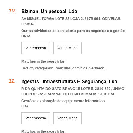
Bizman, Unipessoal, Lda
AV MIGUEL TORGA LOTE 22 LOJA 2, 2675-664
,
ODIVELAS
,
LISBOA
Outras atividades de consultoria para os negócios e a gestão
UNIP
Ver empresa
Ver no Mapa
Matches in the search for:
Activity categories: ...
websites,
domínios,
Servidor
...
Itgest Is - Infraestruturas E Segurança, Lda
R DA QUINTA DO GATO BRAVO 15 LOTE 5, 2810-352
,
UNIAO
FREGUESIAS LARANJEIRO FEIJO ALMADA
,
SETUBAL
Gestão e exploração de equipamento informático
LDA
Ver empresa
Ver no Mapa
Matches in the search for: