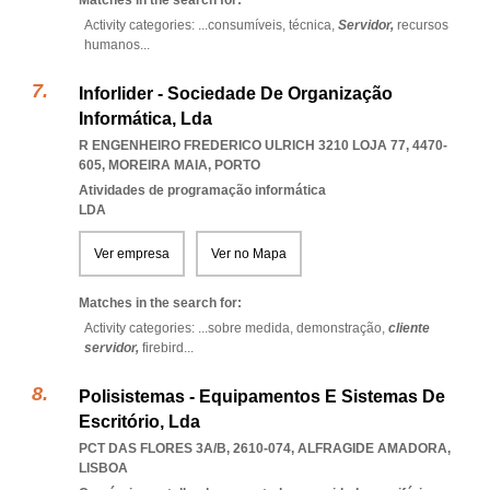
Matches in the search for:
Activity categories: ...
consumíveis,
técnica,
Servidor,
recursos
humanos
...
Inforlider - Sociedade De Organização
Informática, Lda
R ENGENHEIRO FREDERICO ULRICH 3210 LOJA 77, 4470-
605
,
MOREIRA MAIA
,
PORTO
Atividades de programação informática
LDA
Ver empresa
Ver no Mapa
Matches in the search for:
Activity categories: ...
sobre medida,
demonstração,
cliente
servidor,
firebird
...
Polisistemas - Equipamentos E Sistemas De
Escritório, Lda
PCT DAS FLORES 3A/B, 2610-074
,
ALFRAGIDE AMADORA
,
LISBOA