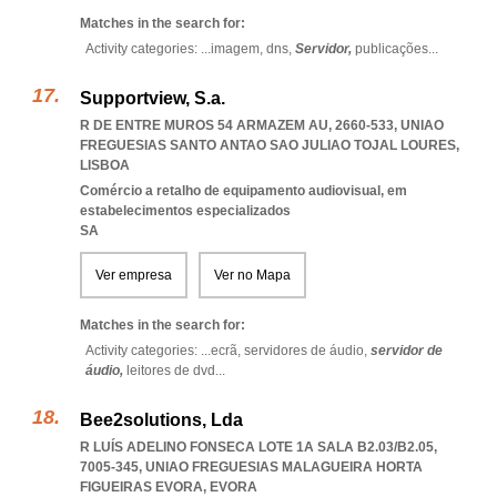
Matches in the search for:
Activity categories: ...
imagem,
dns,
Servidor,
publicações
...
Supportview, S.a.
R DE ENTRE MUROS 54 ARMAZEM AU, 2660-533
,
UNIAO
FREGUESIAS SANTO ANTAO SAO JULIAO TOJAL LOURES
,
LISBOA
Comércio a retalho de equipamento audiovisual, em
estabelecimentos especializados
SA
Ver empresa
Ver no Mapa
Matches in the search for:
Activity categories: ...
ecrã,
servidores de áudio,
servidor de
áudio,
leitores de dvd
...
Bee2solutions, Lda
R LUÍS ADELINO FONSECA LOTE 1A SALA B2.03/B2.05,
7005-345
,
UNIAO FREGUESIAS MALAGUEIRA HORTA
FIGUEIRAS EVORA
,
EVORA