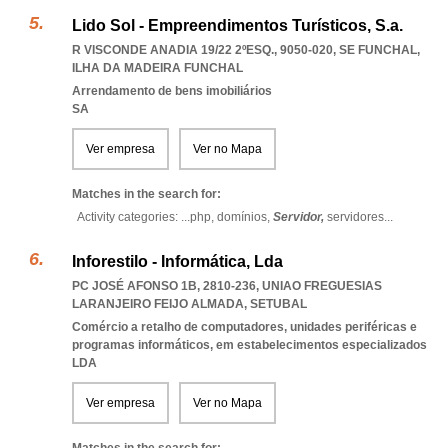
Lido Sol - Empreendimentos Turísticos, S.a.
R VISCONDE ANADIA 19/22 2ºESQ., 9050-020
,
SE FUNCHAL
,
ILHA DA MADEIRA FUNCHAL
Arrendamento de bens imobiliários
SA
Ver empresa
Ver no Mapa
Matches in the search for:
Activity categories: ...
php,
domínios,
Servidor,
servidores
...
Inforestilo - Informática, Lda
PC JOSÉ AFONSO 1B, 2810-236
,
UNIAO FREGUESIAS
LARANJEIRO FEIJO ALMADA
,
SETUBAL
Comércio a retalho de computadores, unidades periféricas e
programas informáticos, em estabelecimentos especializados
LDA
Ver empresa
Ver no Mapa