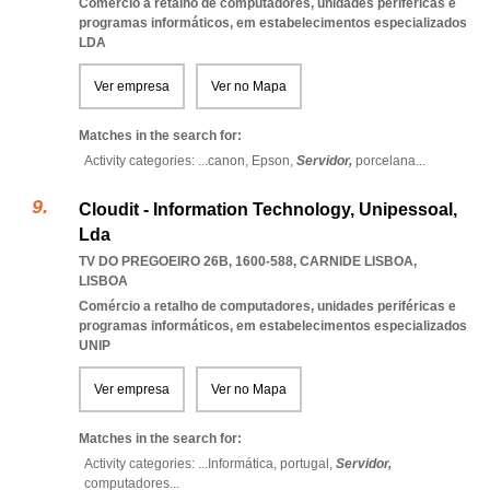
Comércio a retalho de computadores, unidades periféricas e
programas informáticos, em estabelecimentos especializados
LDA
Ver empresa
Ver no Mapa
Matches in the search for:
Activity categories: ...
canon,
Epson,
Servidor,
porcelana
...
Cloudit - Information Technology, Unipessoal,
Lda
TV DO PREGOEIRO 26B, 1600-588
,
CARNIDE LISBOA
,
LISBOA
Comércio a retalho de computadores, unidades periféricas e
programas informáticos, em estabelecimentos especializados
UNIP
Ver empresa
Ver no Mapa
Matches in the search for:
Activity categories: ...
Informática,
portugal,
Servidor,
computadores
...