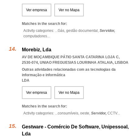
Ver empresa
Ver no Mapa
Matches in the search for:
Activity categories: ...
Gás,
gestão documental,
Servidor,
computadores
...
Morebiz, Lda
AV DE MOÇAMBIQUE PÁTIO SANTA CATARINA LOJA C,
2530-074
,
UNIAO FREGUESIAS LOURINHA ATALAIA
,
LISBOA
Outras atividades relacionadas com as tecnologias da
informação e informática
LDA
Ver empresa
Ver no Mapa
Matches in the search for:
Activity categories: ...
consumíveis,
oeste,
Servidor,
CCTV
...
Gestware - Comércio De Software, Unipessoal,
Lda