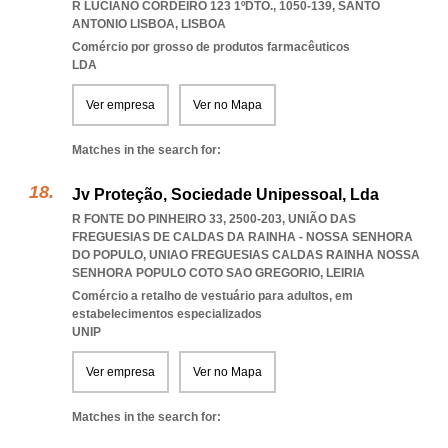
R LUCIANO CORDEIRO 123 1ºDTO., 1050-139
,
SANTO
ANTONIO LISBOA
,
LISBOA
Comércio por grosso de produtos farmacêuticos
LDA
Ver empresa
Ver no Mapa
Matches in the search for:
Jv Proteção, Sociedade Unipessoal, Lda
R FONTE DO PINHEIRO 33, 2500-203, UNIÃO DAS
FREGUESIAS DE CALDAS DA RAINHA - NOSSA SENHORA
DO POPULO
,
UNIAO FREGUESIAS CALDAS RAINHA NOSSA
SENHORA POPULO COTO SAO GREGORIO
,
LEIRIA
Comércio a retalho de vestuário para adultos, em
estabelecimentos especializados
UNIP
Ver empresa
Ver no Mapa
Matches in the search for: