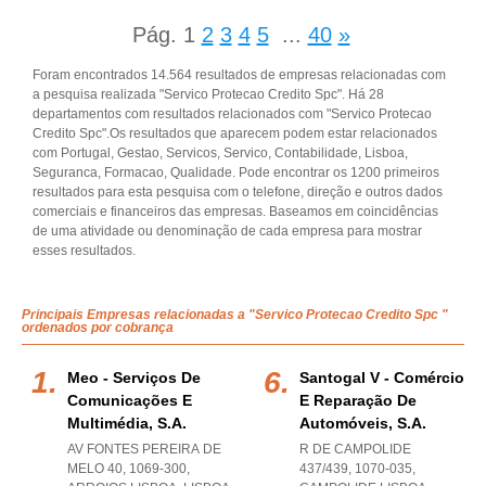
Pág.
1
2
3
4
5
...
40
»
Foram encontrados 14.564 resultados de empresas relacionadas com
a pesquisa realizada "Servico Protecao Credito Spc". Há 28
departamentos com resultados relacionados com "Servico Protecao
Credito Spc".Os resultados que aparecem podem estar relacionados
com Portugal, Gestao, Servicos, Servico, Contabilidade, Lisboa,
Seguranca, Formacao, Qualidade. Pode encontrar os 1200 primeiros
resultados para esta pesquisa com o telefone, direção e outros dados
comerciais e financeiros das empresas. Baseamos em coincidências
de uma atividade ou denominação de cada empresa para mostrar
esses resultados.
Principais Empresas relacionadas a "Servico Protecao Credito Spc "
ordenados por cobrança
Meo - Serviços De
Santogal V - Comércio
Comunicações E
E Reparação De
Multimédia, S.a.
Automóveis, S.a.
AV FONTES PEREIRA DE
R DE CAMPOLIDE
MELO 40, 1069-300
,
437/439, 1070-035
,