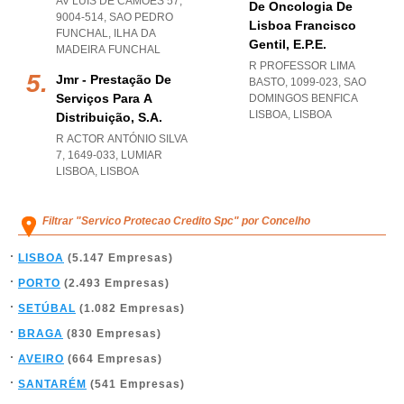
AV LUÍS DE CAMÕES 57,
De Oncologia De
9004-514
,
SAO PEDRO
Lisboa Francisco
FUNCHAL
,
ILHA DA
Gentil, E.p.e.
MADEIRA FUNCHAL
R PROFESSOR LIMA
Jmr - Prestação De
BASTO, 1099-023
,
SAO
Serviços Para A
DOMINGOS BENFICA
LISBOA
,
LISBOA
Distribuição, S.a.
R ACTOR ANTÓNIO SILVA
7, 1649-033
,
LUMIAR
LISBOA
,
LISBOA
Filtrar "Servico Protecao Credito Spc" por Concelho
LISBOA
(5.147 Empresas)
PORTO
(2.493 Empresas)
SETÚBAL
(1.082 Empresas)
BRAGA
(830 Empresas)
AVEIRO
(664 Empresas)
SANTARÉM
(541 Empresas)