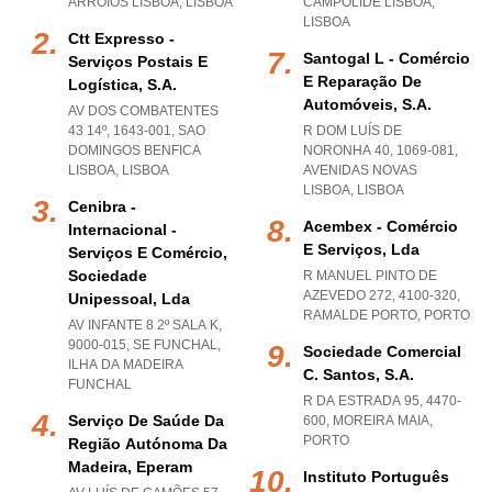
ARROIOS LISBOA
,
LISBOA
CAMPOLIDE LISBOA
,
LISBOA
Ctt Expresso -
Santogal L - Comércio
Serviços Postais E
E Reparação De
Logística, S.a.
Automóveis, S.a.
AV DOS COMBATENTES
43 14º, 1643-001
,
SAO
R DOM LUÍS DE
DOMINGOS BENFICA
NORONHA 40, 1069-081
,
LISBOA
,
LISBOA
AVENIDAS NOVAS
LISBOA
,
LISBOA
Cenibra -
Acembex - Comércio
Internacional -
E Serviços, Lda
Serviços E Comércio,
Sociedade
R MANUEL PINTO DE
AZEVEDO 272, 4100-320
,
Unipessoal, Lda
RAMALDE PORTO
,
PORTO
AV INFANTE 8 2º SALA K,
9000-015
,
SE FUNCHAL
,
Sociedade Comercial
ILHA DA MADEIRA
C. Santos, S.a.
FUNCHAL
R DA ESTRADA 95, 4470-
Serviço De Saúde Da
600
,
MOREIRA MAIA
,
PORTO
Região Autónoma Da
Madeira, Eperam
Instituto Português