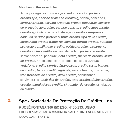
Matches in the search for:
Activity categories: ...
simulação crédito,
servico protecao
credito spc,
servico protecao credito rj,
senha,
bancarios,
simular credito,
servico protecao credito sao paulo,
serviço
de proteção ao credito,
servico central,
credito aposentado,
credito agricula,
crédito à habitação,
credito a empresas,
consulta servico protecao,
titulo credito,
tipo titulo credito,
suspensao credito tributario,
solicitar cartao credito,
sistema
protecao,
reabilitacao credito,
politica credito,
pagamento
credito,
obter credito,
numero de cartao,
protecao credito,
sector bancario,
popolare,
nota credito,
mercado credito,
limite
de credito,
habilitacao,
com,
creditos pessoais,
credito
vodafone,
credito servico financeiros,
credito rural,
bancos
de credito,
banco credito agricola,
servicobranca,
unicredito,
transferencia de credito,
www credito,
servifinanca,
serviveiculos,
unidades de credito,
totta credito,
titulos credito,
credito,
simuladores credito,
simulador de credito,
simulação
de crédito
...
Spc - Sociedade De Protecção De Crédito, Lda
R JOSÉ FONTANA 306 R/C ESQ., 4400-193
,
UNIAO
FREGUESIAS SANTA MARINHA SAO PEDRO AFURADA VILA
NOVA GAIA
,
PORTO