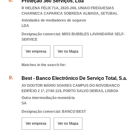
Proteção 360 Serviços, Lda
R HELENA FÉLIX 71A, 2820-266
,
UNIAO FREGUESIAS
CHARNECA CAPARICA SOBREDA ALMADA
,
SETUBAL
Atividades de mediadores de seguros
LDA
Designação comercial: MISS BUBBLES LAVANDARIA SELF-
SERVICE
Ver empresa
Ver no Mapa
Matches in the search for:
Best - Banco Electrónico De Serviço Total, S.a.
AV DOUTOR MÁRIO SOARES CAMPUS DO NOVOBANCO
EDIFÍCIO 2 1º, 2740-119
,
PORTO SALVO OEIRAS
,
LISBOA
Outra intermediação monetária
SA
Designação comercial: BANCO BEST
Ver empresa
Ver no Mapa