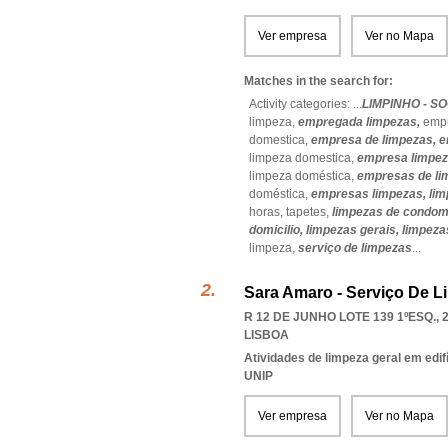
Ver empresa
Ver no Mapa
Matches in the search for:
Activity categories: ...
LIMPINHO - S
limpeza,
empregada limpezas,
emp
domestica,
empresa de limpezas,
e
limpeza domestica,
empresa limpe
limpeza doméstica,
empresas de li
doméstica,
empresas limpezas,
li
horas,
tapetes,
limpezas de condom
domicilio,
limpezas gerais,
limpeza
limpeza,
serviço de limpezas
...
Sara Amaro - Serviço De L
R 12 DE JUNHO LOTE 139 1ºESQ., 
LISBOA
Atividades de limpeza geral em edif
UNIP
Ver empresa
Ver no Mapa