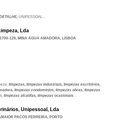
 DETALHE,
UNIPESSOAL
...
Limpeza, Lda
2700-128
,
MINA AGUA AMADORA
,
LISBOA
peza,
limpezas,
limpezas industriais,
limpezas escritórios,
amadora,
limpezas condomínios,
limpezas obras,
limpezas
ás,
limpezas alcatifas,
limpezas ocasionais
...
erinários, Unipessoal, Lda
MAIOR PACOS FERREIRA
,
PORTO