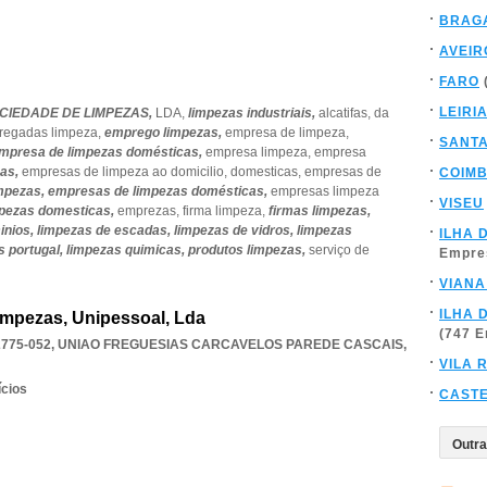
BRAG
AVEIR
FARO
LEIRI
OCIEDADE DE LIMPEZAS,
LDA,
limpezas industriais,
alcatifas,
da
regadas limpeza,
emprego limpezas,
empresa de limpeza,
SANT
mpresa de limpezas domésticas,
empresa limpeza,
empresa
zas,
empresas de limpeza ao domicilio,
domesticas,
empresas de
COIM
mpezas,
empresas de limpezas domésticas,
empresas limpeza
VISEU
mpezas domesticas,
emprezas,
firma limpeza,
firmas limpezas,
inios,
limpezas de escadas,
limpezas de vidros,
limpezas
ILHA 
s portugal,
limpezas quimicas,
produtos limpezas,
serviço de
Empre
VIANA
ILHA 
impezas, Unipessoal, Lda
(747 
2775-052
,
UNIAO FREGUESIAS CARCAVELOS PAREDE CASCAIS
,
VILA 
ícios
CAST