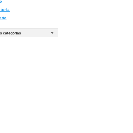
o
toria
ade