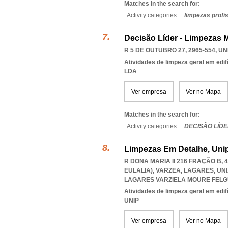
Matches in the search for:
Activity categories: ...
limpezas profi
Decisão Líder - Limpezas 
R 5 DE OUTUBRO 27, 2965-554
,
UN
Atividades de limpeza geral em edif
LDA
Ver empresa
Ver no Mapa
Matches in the search for:
Activity categories: ...
DECISÃO LÍD
Limpezas Em Detalhe, Uni
R DONA MARIA II 216 FRAÇÃO B,
EULALIA), VARZEA, LAGARES
,
UN
LAGARES VARZIELA MOURE FELG
Atividades de limpeza geral em edif
UNIP
Ver empresa
Ver no Mapa