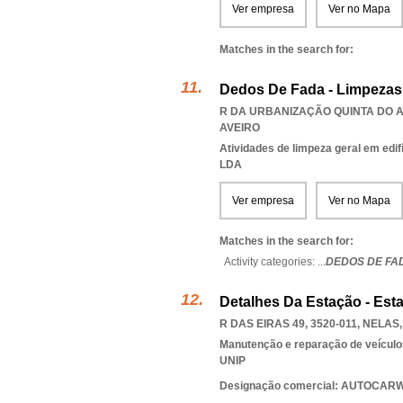
Ver empresa
Ver no Mapa
Matches in the search for:
Dedos De Fada - Limpezas
R DA URBANIZAÇÃO QUINTA DO AR
AVEIRO
Atividades de limpeza geral em edif
LDA
Ver empresa
Ver no Mapa
Matches in the search for:
Activity categories: ...
DEDOS DE FAD
Detalhes Da Estação - Est
R DAS EIRAS 49, 3520-011
,
NELAS
Manutenção e reparação de veícul
UNIP
Designação comercial: AUTOCAR