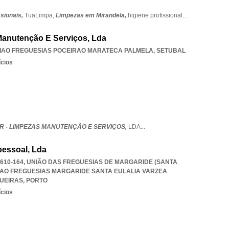
ssionais,
TuaLimpa,
Limpezas em Mirandela,
higiene profissional
...
Manutenção E Serviços, Lda
IAO FREGUESIAS POCEIRAO MARATECA PALMELA
,
SETUBAL
ícios
ER - LIMPEZAS MANUTENÇÃO E SERVIÇOS,
LDA
...
pessoal, Lda
 4610-164, UNIÃO DAS FREGUESIAS DE MARGARIDE (SANTA
IAO FREGUESIAS MARGARIDE SANTA EULALIA VARZEA
UEIRAS
,
PORTO
ícios