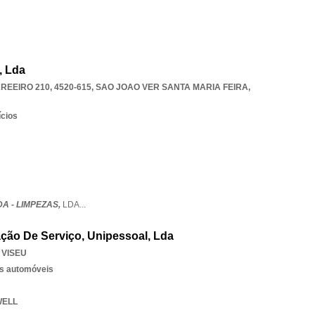
, Lda
EEIRO 210, 4520-615
,
SAO JOAO VER SANTA MARIA FEIRA
,
ícios
A - LIMPEZAS,
LDA
...
ação De Serviço, Unipessoal, Lda
,
VISEU
os automóveis
WELL