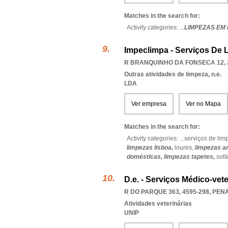
Matches in the search for:
Activity categories: ...
LIMPEZAS EM
Impeclimpa - Serviços De 
R BRANQUINHO DA FONSECA 12, 
Outras atividades de limpeza, n.e.
LDA
Ver empresa
Ver no Mapa
Matches in the search for:
Activity categories: ...
serviços de lim
limpezas lisboa,
loures,
limpezas 
domésticas,
limpezas tapetes,
sof
D.e. - Serviços Médico-vet
R DO PARQUE 363, 4595-298
,
PENA
Atividades veterinárias
UNIP