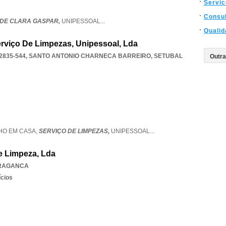
Servic
Consul
-DE CLARA GASPAR,
UNIPESSOAL
...
Qualid
rviço De Limpezas, Unipessoal, Lda
2835-544
,
SANTO ANTONIO CHARNECA BARREIRO
,
SETUBAL
HO EM CASA,
SERVIÇO DE LIMPEZAS,
UNIPESSOAL
...
De Limpeza, Lda
RAGANCA
ícios