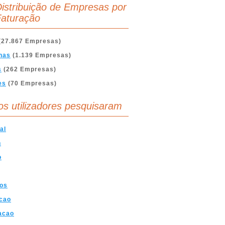
istribuição de Empresas por
aturação
(27.867 Empresas)
nas
(1.139 Empresas)
s
(262 Empresas)
es
(70 Empresas)
os utilizadores pesquisaram
al
n
o
cos
cao
acao