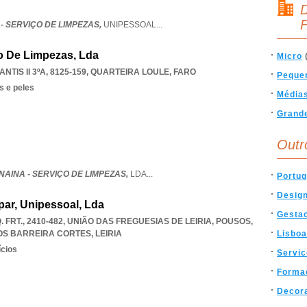
D
F
- SERVIÇO DE LIMPEZAS,
UNIPESSOAL
...
ço De Limpezas, Lda
Micro
TIS II 3ºA, 8125-159
,
QUARTEIRA LOULE
,
FARO
Peque
s e peles
Média
Grand
Outr
NAINA - SERVIÇO DE LIMPEZAS,
LDA
...
Portug
Desig
ar, Unipessoal, Lda
Gesta
. FRT., 2410-482, UNIÃO DAS FREGUESIAS DE LEIRIA, POUSOS
,
SOS BARREIRA CORTES
,
LEIRIA
Lisboa
ícios
Servi
Forma
Decor