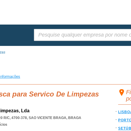
Pesquisar:
zas
informações
F
sca para Servico De Limpezas
p
Limpezas, Lda
LISBO
 R/C, 4700-378
,
SAO VICENTE BRAGA
,
BRAGA
PORT
ícios
SETÚ