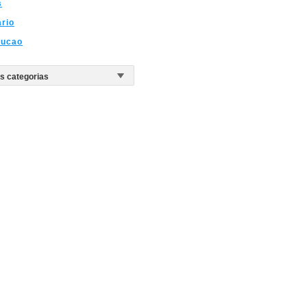
s
ario
rucao