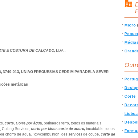
D
F
Micro
Peque
Média
ORTE E COSTURA DE CALÇADO,
LDA
...
Grand
Outr
, 3740-013
,
UNIAO FREGUESIAS CEDRIM PARADELA SEVER
Portug
ruções metálicas
Desig
Corte
Decor
Lisboa
Despo
cs,
corte,
Corte por água,
polímeros ferro,
todos os materiais,
l,
Cutting Services,
corte por láser,
corte de acero,
inoxidable,
todos
Forma
por chorro de agua,
l'oxycombustion,
des services de coupe,
corte de