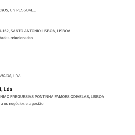
CIOS,
UNIPESSOAL
...
0-162
,
SANTO ANTONIO LISBOA
,
LISBOA
idades relacionadas
VICIOS,
LDA
...
l, Lda
NIAO FREGUESIAS PONTINHA FAMOES ODIVELAS
,
LISBOA
ra os negócios e a gestão