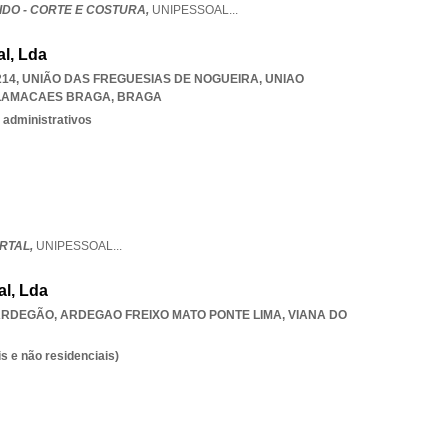
IDO - CORTE E COSTURA,
UNIPESSOAL
...
al, Lda
214, UNIÃO DAS FREGUESIAS DE NOGUEIRA
,
UNIAO
 LAMACAES BRAGA
,
BRAGA
 administrativos
ERTAL,
UNIPESSOAL
...
al, Lda
 ARDEGÃO
,
ARDEGAO FREIXO MATO PONTE LIMA
,
VIANA DO
s e não residenciais)