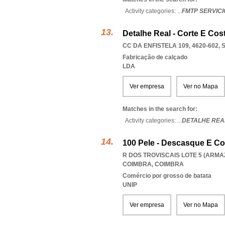
Activity categories: ...
FMTP SERVICI
Detalhe Real - Corte E Cos
CC DA ENFISTELA 109, 4620-602
,
Fabricação de calçado
LDA
Ver empresa
Ver no Mapa
Matches in the search for:
Activity categories: ...
DETALHE REA
100 Pele - Descasque E Co
R DOS TROVISCAIS LOTE 5 (ARMAZ
COIMBRA
,
COIMBRA
Comércio por grosso de batata
UNIP
Ver empresa
Ver no Mapa