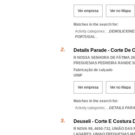
Ver empresa
Ver no Mapa
Matches in the search for:
Activity categories: ...
DEMOLICIONES
PORTUGAL
...
Details Parade - Corte De 
R NOSSA SENHORA DE FÁTIMA 268
FREGUESIAS PEDREIRA RANDE 
Fabricação de calçado
UNIP
Ver empresa
Ver no Mapa
Matches in the search for:
Activity categories: ...
DETAILS PAR
Deuseli - Corte E Costura 
R NOVA 99, 4650-732, UNIÃO DA
LAGARES
,
UNIAO FREGUESIAS M