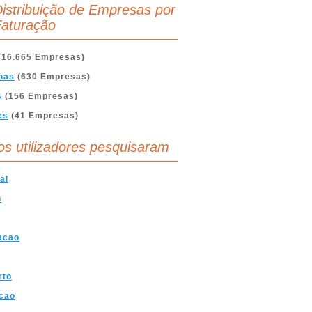
istribuição de Empresas por
aturação
(16.665 Empresas)
nas
(630 Empresas)
s
(156 Empresas)
es
(41 Empresas)
os utilizadores pesquisaram
al
n
acao
rto
cao