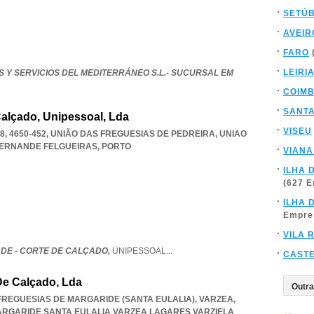
SETÚ
AVEIR
FARO
LEIRI
 Y SERVICIOS DEL MEDITERRÁNEO S.L.- SUCURSAL EM
COIM
SANT
Calçado, Unipessoal, Lda
VISEU
, 4650-452, UNIÃO DAS FREGUESIAS DE PEDREIRA
,
UNIAO
SERNANDE FELGUEIRAS
,
PORTO
VIANA
ILHA 
(627 
ILHA 
Empre
VILA 
ADE - CORTE DE CALÇADO,
UNIPESSOAL
...
CAST
De Calçado, Lda
S FREGUESIAS DE MARGARIDE (SANTA EULALIA), VARZEA,
ARGARIDE SANTA EULALIA VARZEA LAGARES VARZIELA