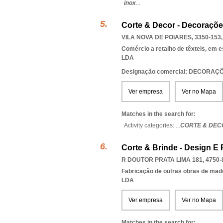
inox
...
Corte & Decor - Decoraçõe
VILA NOVA DE POIARES, 3350-153
Comércio a retalho de têxteis, em 
LDA
Designação comercial: DECORAÇÕ
Ver empresa
Ver no Mapa
Matches in the search for:
Activity categories: ...
CORTE & DEC
Corte & Brinde - Design E
R DOUTOR PRATA LIMA 181, 4750-
Fabricação de outras obras de mad
LDA
Ver empresa
Ver no Mapa
Matches in the search for: