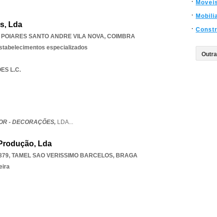
Movei
Mobili
s, Lda
Const
,
POIARES SANTO ANDRE VILA NOVA
,
COIMBRA
estabelecimentos especializados
ES L.C.
OR - DECORAÇÕES,
LDA
...
 Produção, Lda
879
,
TAMEL SAO VERISSIMO BARCELOS
,
BRAGA
eira