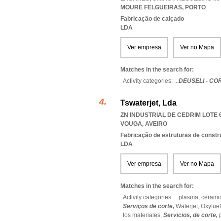
MOURE FELGUEIRAS
,
PORTO
Fabricação de calçado
LDA
Ver empresa
Ver no Mapa
Matches in the search for:
Activity categories: ...
DEUSELI - C
Tswaterjet, Lda
ZN INDUSTRIAL DE CEDRIM LOTE 6
VOUGA
,
AVEIRO
Fabricação de estruturas de const
LDA
Ver empresa
Ver no Mapa
Matches in the search for:
Activity categories: ...
plasma,
cerami
Serviços de corte,
Waterjet,
Oxyfue
los materiales,
Servicios,
de corte,