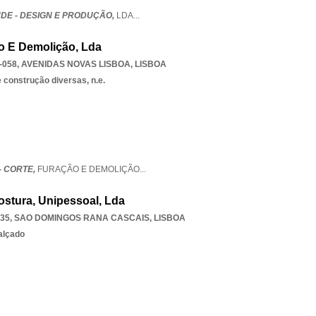
NDE - DESIGN E PRODUÇÃO,
LDA
...
ão E Demolição, Lda
-058
,
AVENIDAS NOVAS LISBOA
,
LISBOA
 construção diversas, n.e.
- CORTE,
FURAÇÃO E DEMOLIÇÃO
...
Costura, Unipessoal, Lda
035
,
SAO DOMINGOS RANA CASCAIS
,
LISBOA
alçado