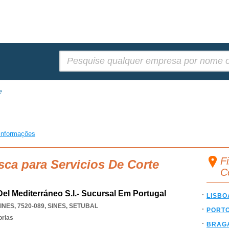
Pesquisar:
e
informações
Fi
sca para Servicios De Corte
C
el Mediterráneo S.l.- Sucursal Em Portugal
LISBO
NES, 7520-089
,
SINES
,
SETUBAL
PORT
orias
BRAG