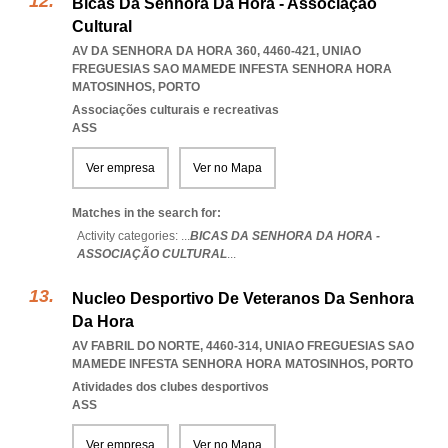
Bicas Da Senhora Da Hora - Associação
Cultural
AV DA SENHORA DA HORA 360, 4460-421
,
UNIAO
FREGUESIAS SAO MAMEDE INFESTA SENHORA HORA
MATOSINHOS
,
PORTO
Associações culturais e recreativas
ASS
Ver empresa
Ver no Mapa
Matches in the search for:
Activity categories: ...
BICAS DA SENHORA DA HORA -
ASSOCIAÇÃO CULTURAL
...
Nucleo Desportivo De Veteranos Da Senhora
Da Hora
AV FABRIL DO NORTE, 4460-314
,
UNIAO FREGUESIAS SAO
MAMEDE INFESTA SENHORA HORA MATOSINHOS
,
PORTO
Atividades dos clubes desportivos
ASS
Ver empresa
Ver no Mapa