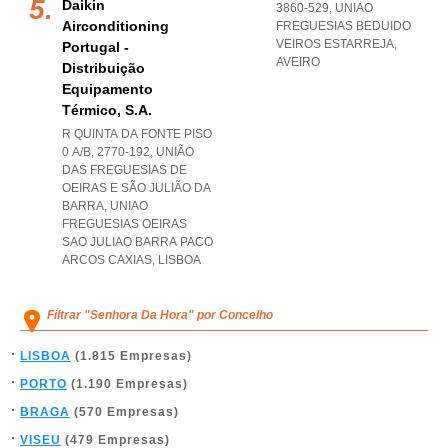
Daikin
3860-529
,
UNIAO
Airconditioning
FREGUESIAS BEDUIDO
VEIROS ESTARREJA
,
Portugal -
AVEIRO
Distribuição
Equipamento
Térmico, S.a.
R QUINTA DA FONTE PISO
0 A/B, 2770-192, UNIÃO
DAS FREGUESIAS DE
OEIRAS E SÃO JULIÃO DA
BARRA
,
UNIAO
FREGUESIAS OEIRAS
SAO JULIAO BARRA PACO
ARCOS CAXIAS
,
LISBOA
Filtrar "Senhora Da Hora" por Concelho
LISBOA
(1.815 Empresas)
PORTO
(1.190 Empresas)
BRAGA
(570 Empresas)
VISEU
(479 Empresas)