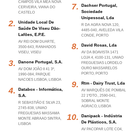
CAMPOS VILA MEA NOVA
Dachser Portugal,
CERVEIRA
,
VIANA DO
Sociedade
CASTELO
Unipessoal, Lda
Unidade Local De
R DA AGRA NOVA 120,
Saúde De Viseu Dão-
4485-040
,
AVELEDA VILA
Lafões, E.p.e.
CONDE
,
PORTO
AV REI DOM DUARTE,
David Rosas, Lda
3500-643
,
RANHADOS
VISEU
,
VISEU
AV DA BOAVISTA 1471
LOJA 4, 4100-131
,
UNIAO
Danone Portugal, S.a.
FREGUESIAS LORDELO
OURO MASSARELOS
AV DOM JOÃO II 41 3º,
PORTO
,
PORTO
1990-084
,
PARQUE
NACOES LISBOA
,
LISBOA
Rtm - Dairy Trust, Lda
Databox - Informática,
AV MARQUÊS DE POMBAL
S.a.
22 1ºDTO., 2590-041
,
SOBRAL MONTE
R SEBASTIÃO E SILVA 23,
AGRACO
,
LISBOA
2745-838
,
UNIAO
FREGUESIAS MASSAMA
Danipack - Indústria
MONTE ABRAAO SINTRA
,
De Plásticos, S.a.
LISBOA
AV PACOPAR LOTE CO4,