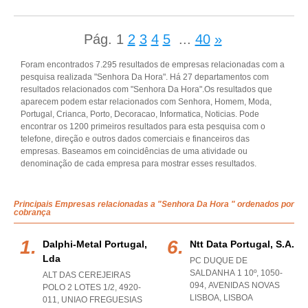
Pág.
1
2
3
4
5
...
40
»
Foram encontrados 7.295 resultados de empresas relacionadas com a
pesquisa realizada "Senhora Da Hora". Há 27 departamentos com
resultados relacionados com "Senhora Da Hora".Os resultados que
aparecem podem estar relacionados com Senhora, Homem, Moda,
Portugal, Crianca, Porto, Decoracao, Informatica, Noticias. Pode
encontrar os 1200 primeiros resultados para esta pesquisa com o
telefone, direção e outros dados comerciais e financeiros das
empresas. Baseamos em coincidências de uma atividade ou
denominação de cada empresa para mostrar esses resultados.
Principais Empresas relacionadas a "Senhora Da Hora " ordenados por
cobrança
Dalphi-Metal Portugal,
Ntt Data Portugal, S.a.
Lda
PC DUQUE DE
SALDANHA 1 10º, 1050-
ALT DAS CEREJEIRAS
094
,
AVENIDAS NOVAS
POLO 2 LOTES 1/2, 4920-
LISBOA
,
LISBOA
011
,
UNIAO FREGUESIAS