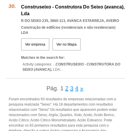
Construseixo - Construtora Do Seixo (avanca),
Lda
R DO SEIXO 235, 3860-113
,
AVANCA ESTARREJA
,
AVEIRO
Construção de edifícios (residenciais e não residenciais)
LDA
Ver empresa
Ver no Mapa
Matches in the search for:
Activity categories: ...
CONSTRUSEIXO - CONSTRUTORA DO
SEIXO (AVANCA),
LDA
...
Pág.
1
2
3
4
»
Foram encontrados 93 resultados de empresas relacionadas com a
pesquisa realizada "Seixo". Há 18 departamentos com resultados
relacionados com "Seixo".Os resultados que aparecem podem estar
relacionados com Seixo, Argila, Quartzo, Xisto, Acido, Acido Borico,
Acido Citrico, Acido Citrico Monohidratado, Acido Estearico. Pode
encontrar os 93 primeiros resultados para esta pesquisa com o
telefone, direção e outros dados comerciais e financeiros das