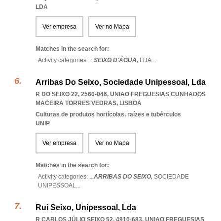
LDA
Ver empresa
Ver no Mapa
Matches in the search for:
Activity categories: ...
SEIXO D'ÁGUA,
LDA
...
Arribas Do Seixo, Sociedade Unipessoal, Lda
R DO SEIXO 22, 2560-046
,
UNIAO FREGUESIAS CUNHADOS
MACEIRA TORRES VEDRAS
,
LISBOA
Culturas de produtos hortícolas, raízes e tubérculos
UNIP
Ver empresa
Ver no Mapa
Matches in the search for:
Activity categories: ...
ARRIBAS DO SEIXO,
SOCIEDADE
UNIPESSOAL
...
Rui Seixo, Unipessoal, Lda
R CARLOS JÚLIO SEIXO 52, 4910-683
,
UNIAO FREGUESIAS