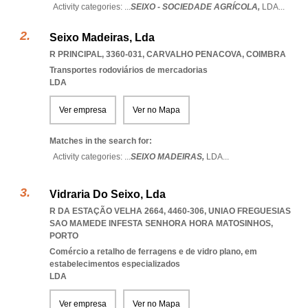
Activity categories: ...
SEIXO - SOCIEDADE AGRÍCOLA,
LDA
...
Seixo Madeiras, Lda
R PRINCIPAL, 3360-031
,
CARVALHO PENACOVA
,
COIMBRA
Transportes rodoviários de mercadorias
LDA
Ver empresa
Ver no Mapa
Matches in the search for:
Activity categories: ...
SEIXO MADEIRAS,
LDA
...
Vidraria Do Seixo, Lda
R DA ESTAÇÃO VELHA 2664, 4460-306
,
UNIAO FREGUESIAS
SAO MAMEDE INFESTA SENHORA HORA MATOSINHOS
,
PORTO
Comércio a retalho de ferragens e de vidro plano, em
estabelecimentos especializados
LDA
Ver empresa
Ver no Mapa