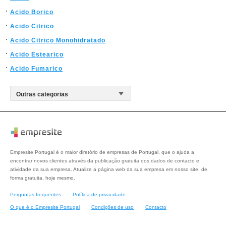
Acido Borico
Acido Citrico
Acido Citrico Monohidratado
Acido Estearico
Acido Fumarico
Empresite Portugal é o maior diretório de empresas de Portugal, que o ajuda a
encontrar novos clientes através da publicação gratuita dos dados de contacto e
atividade da sua empresa. Atualize a página web da sua empresa em nosso site, de
forma gratuita, hoje mesmo.
Perguntas frequentes
Política de privacidade
O que é o Empresite Portugal
Condições de uso
Contacto