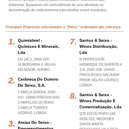
empresas. Baseamos em coincidências de uma atividade ou
denominação de cada empresa para mostrar esses resultados.
Principais Empresas relacionadas a "Seixo " ordenados por cobrança
Quimialmel -
Santos & Seixo -
Químicos E Minerais,
Wines Distribuição,
Lda
Lda
EN 1/IC2, 3850-200
,
R PROFESSOR
ALBERGARIA A VELHA
HENRIQUE DE BARROS 4
VALMAIOR
,
AVEIRO
1ºA, 2685-338
,
UNIAO
FREGUESIAS SACAVEM
Cerâmica Do Outeiro
PRIOR VELHO LOURES
,
Do Seixo, S.a.
LISBOA
CABEÇA GORDA, 2565-
Santos & Seixo -
001
,
UNIAO FREGUESIAS
Wines Produção E
CAMPELOS OUTEIRO
Comercialização, Lda
CABECA TORRES
VEDRAS
,
LISBOA
QTA DO OUTEIRO 186,
5030-320
,
MEDROES
Areias Do Seixo -
SANTA MARTA
Empreendimentos