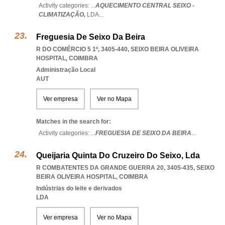
Activity categories: ...
AQUECIMENTO CENTRAL SEIXO -
CLIMATIZAÇÃO,
LDA
...
Freguesia De Seixo Da Beira
R DO COMÉRCIO 5 1º, 3405-440
,
SEIXO BEIRA OLIVEIRA
HOSPITAL
,
COIMBRA
Administração Local
AUT
Ver empresa
Ver no Mapa
Matches in the search for:
Activity categories: ...
FREGUESIA DE SEIXO DA BEIRA
...
Queijaria Quinta Do Cruzeiro Do Seixo, Lda
R COMBATENTES DA GRANDE GUERRA 20, 3405-435
,
SEIXO
BEIRA OLIVEIRA HOSPITAL
,
COIMBRA
Indústrias do leite e derivados
LDA
Ver empresa
Ver no Mapa