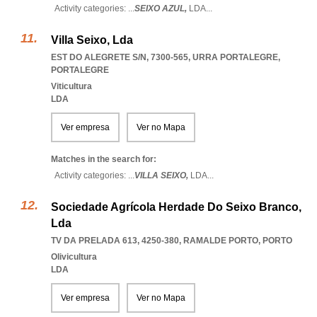
Activity categories: ...
SEIXO AZUL,
LDA
...
Villa Seixo, Lda
EST DO ALEGRETE S/N, 7300-565
,
URRA PORTALEGRE
,
PORTALEGRE
Viticultura
LDA
Ver empresa
Ver no Mapa
Matches in the search for:
Activity categories: ...
VILLA SEIXO,
LDA
...
Sociedade Agrícola Herdade Do Seixo Branco,
Lda
TV DA PRELADA 613, 4250-380
,
RAMALDE PORTO
,
PORTO
Olivicultura
LDA
Ver empresa
Ver no Mapa