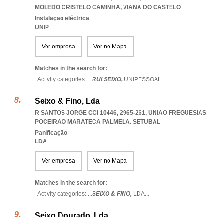
MOLEDO CRISTELO CAMINHA
,
VIANA DO CASTELO
Instalação eléctrica
UNIP
Ver empresa
Ver no Mapa
Matches in the search for:
Activity categories: ...
RUI SEIXO,
UNIPESSOAL
...
Seixo & Fino, Lda
R SANTOS JORGE CCI 10446, 2965-261
,
UNIAO FREGUESIAS
POCEIRAO MARATECA PALMELA
,
SETUBAL
Panificação
LDA
Ver empresa
Ver no Mapa
Matches in the search for:
Activity categories: ...
SEIXO & FINO,
LDA
...
Seixo Dourado, Lda