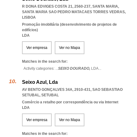
R DONA EDVIGES COSTA 21, 2560-237, SANTA MARIA
,
SANTA MARIA SAO PEDRO MATACAES TORRES VEDRAS
,
LISBOA
Promoção imobiliária (desenvolvimento de projetos de
edifícios)
LDA
Ver empresa
Ver no Mapa
Matches in the search for:
Activity categories: ...
SEIXO DOURADO,
LDA
...
Seixo Azul, Lda
AV BENTO GONÇALVES 34A, 2910-431
,
SAO SEBASTIAO
SETUBAL
,
SETUBAL
Comércio a retalho por correspondência ou via Internet
LDA
Ver empresa
Ver no Mapa
Matches in the search for: