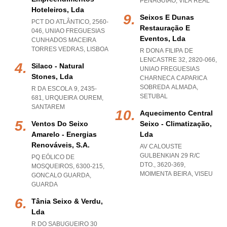
PENAGUIAO
,
VILA REAL
Hoteleiros, Lda
Seixos E Dunas
PCT DO ATLÂNTICO, 2560-
Restauração E
046
,
UNIAO FREGUESIAS
Eventos, Lda
CUNHADOS MACEIRA
TORRES VEDRAS
,
LISBOA
R DONA FILIPA DE
LENCASTRE 32, 2820-066
,
Silaco - Natural
UNIAO FREGUESIAS
Stones, Lda
CHARNECA CAPARICA
SOBREDA ALMADA
,
R DA ESCOLA 9, 2435-
SETUBAL
681
,
URQUEIRA OUREM
,
SANTAREM
Aquecimento Central
Ventos Do Seixo
Seixo - Climatização,
Amarelo - Energias
Lda
Renováveis, S.a.
AV CALOUSTE
GULBENKIAN 29 R/C
PQ EÓLICO DE
DTO., 3620-369
,
MOSQUEIROS, 6300-215
,
MOIMENTA BEIRA
,
VISEU
GONCALO GUARDA
,
GUARDA
Tânia Seixo & Verdu,
Lda
R DO SABUGUEIRO 30