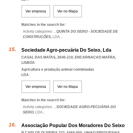
Ver empresa
Ver no Mapa
Matches in the search for:
Activity categories: ...
QUINTA DO SEIXO - SOCIEDADE DE
CONSTRUÇÕES,
LDA
...
Sociedade Agro-pecuária Do Seixo, Lda
CASAL DAS MATAS, 2640-210
,
ENCARNACAO MAFRA
,
LISBOA
Agricultura e produção animal combinadas
LDA
Ver empresa
Ver no Mapa
Matches in the search for:
Activity categories: ...
SOCIEDADE AGRO-PECUÁRIA DO
SEIXO,
LDA
...
Associação Popular Dos Moradores Do Seixo
R CARLOS OLIVEIRA 222, 4465-055
,
UNIAO FREGUESIAS