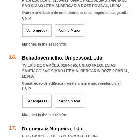
R DA ESCOLA 8, 3100-081
,
UNIAO FREGUESIAS SANTIAGO
SAO SIMAO LITEM ALBERGARIA DOZE POMBAL
,
LEIRIA
Outras atividades de consultoria para os negócios e a gestão
UNIP
Ver empresa
Ver no Mapa
Matches in the search for:
Beiradovermelho, Unipessoal, Lda
TV LUÍS DE CAMÕES, 3100-095
,
UNIAO FREGUESIAS
SANTIAGO SAO SIMAO LITEM ALBERGARIA DOZE POMBAL
,
LEIRIA
Construção de edifícios (residenciais e não residenciais)
UNIP
Ver empresa
Ver no Mapa
Matches in the search for:
Nogueira & Nogueira, Lda
R DO CABEÇO, 3100-319
,
POMBAL
,
LEIRIA