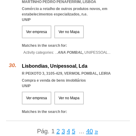
MARTINHO PEDRO PENAFERRIM
,
LISBOA
Comércio a retalho de outros produtos novos, em
estabelecimentos especializados, n.e.
UNIP
Ver empresa
Ver no Mapa
Matches in the search for:
Activity categories: ...
ANA POMBAL,
UNIPESSOAL
...
Lisbondias, Unipessoal, Lda
R PEIXOTO 3, 3105-429
,
VERMOIL POMBAL
,
LEIRIA
Compra e venda de bens imobiliários
UNIP
Ver empresa
Ver no Mapa
Matches in the search for:
Pág.
1
2
3
4
5
...
40
»