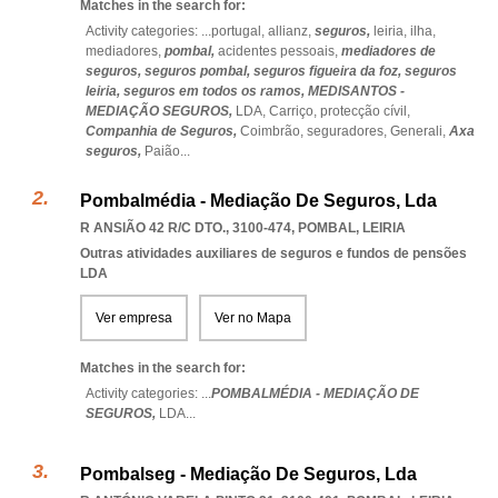
Matches in the search for:
Activity categories: ...
portugal,
allianz,
seguros,
leiria,
ilha,
mediadores,
pombal,
acidentes pessoais,
mediadores de
seguros,
seguros pombal,
seguros figueira da foz,
seguros
leiria,
seguros em todos os ramos,
MEDISANTOS -
MEDIAÇÃO SEGUROS,
LDA,
Carriço,
protecção cívil,
Companhia de Seguros,
Coimbrão,
seguradores,
Generali,
Axa
seguros,
Paião
...
Pombalmédia - Mediação De Seguros, Lda
R ANSIÃO 42 R/C DTO., 3100-474
,
POMBAL
,
LEIRIA
Outras atividades auxiliares de seguros e fundos de pensões
LDA
Ver empresa
Ver no Mapa
Matches in the search for:
Activity categories: ...
POMBALMÉDIA - MEDIAÇÃO DE
SEGUROS,
LDA
...
Pombalseg - Mediação De Seguros, Lda