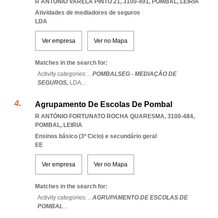
R ANTÓNIO VARELA PINTO 21, 3100-491
,
POMBAL
,
LEIRIA
Atividades de mediadores de seguros
LDA
Ver empresa
Ver no Mapa
Matches in the search for:
Activity categories: ...
POMBALSEG - MEDIAÇÃO DE
SEGUROS,
LDA
...
Agrupamento De Escolas De Pombal
R ANTÓNIO FORTUNATO ROCHA QUARESMA, 3100-484
,
POMBAL
,
LEIRIA
Ensinos básico (3º Ciclo) e secundário geral
EE
Ver empresa
Ver no Mapa
Matches in the search for:
Activity categories: ...
AGRUPAMENTO DE ESCOLAS DE
POMBAL
...