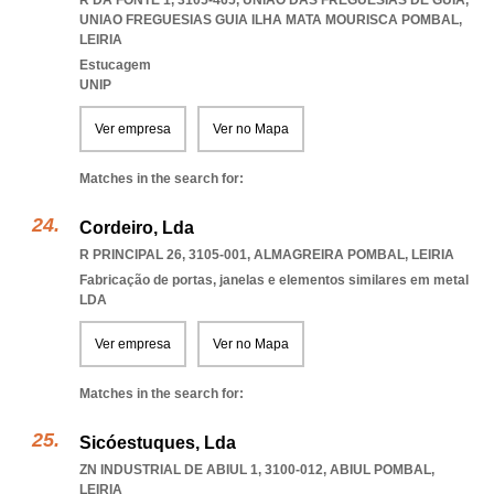
R DA FONTE 1, 3105-465, UNIÃO DAS FREGUESIAS DE GUIA
,
UNIAO FREGUESIAS GUIA ILHA MATA MOURISCA POMBAL
,
LEIRIA
Estucagem
UNIP
Ver empresa
Ver no Mapa
Matches in the search for:
Cordeiro, Lda
R PRINCIPAL 26, 3105-001
,
ALMAGREIRA POMBAL
,
LEIRIA
Fabricação de portas, janelas e elementos similares em metal
LDA
Ver empresa
Ver no Mapa
Matches in the search for:
Sicóestuques, Lda
ZN INDUSTRIAL DE ABIUL 1, 3100-012
,
ABIUL POMBAL
,
LEIRIA