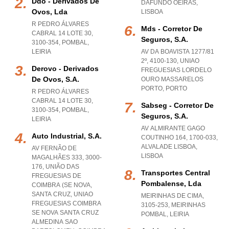
Ddo - Derivados De
DAFUNDO OEIRAS
,
Ovos, Lda
LISBOA
R PEDRO ÁLVARES
Mds - Corretor De
CABRAL 14 LOTE 30,
Seguros, S.a.
3100-354
,
POMBAL
,
LEIRIA
AV DA BOAVISTA 1277/81
2º, 4100-130
,
UNIAO
Derovo - Derivados
FREGUESIAS LORDELO
De Ovos, S.a.
OURO MASSARELOS
PORTO
,
PORTO
R PEDRO ÁLVARES
CABRAL 14 LOTE 30,
Sabseg - Corretor De
3100-354
,
POMBAL
,
Seguros, S.a.
LEIRIA
AV ALMIRANTE GAGO
Auto Industrial, S.a.
COUTINHO 164, 1700-033
,
ALVALADE LISBOA
,
AV FERNÃO DE
LISBOA
MAGALHÃES 333, 3000-
176, UNIÃO DAS
Transportes Central
FREGUESIAS DE
Pombalense, Lda
COIMBRA (SE NOVA,
SANTA CRUZ
,
UNIAO
MEIRINHAS DE CIMA,
FREGUESIAS COIMBRA
3105-253
,
MEIRINHAS
SE NOVA SANTA CRUZ
POMBAL
,
LEIRIA
ALMEDINA SAO