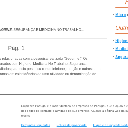
F
Micro
Outr
IGIENE,
SEGURANÇA E MEDICINA NO TRABALHO
...
Higien
Pág.
1
Medici
Segur
 relacionadas com a pesquisa realizada "Segurmet". Os
ionados com Higiene, Medicina No Trabalho, Seguranca,
ultados para esta pesquisa com o telefone, direção e outros dados
seamos em coincidências de uma atividade ou denominação de
.
Empresite Portugal é o maior diretório de empresas de Portugal, que o ajuda a e
dos dados de contacto e atividade da sua empresa. Atualize a página web da su
mesmo.
Perguntas frequentes
Política de privacidade
O que é o Empresite Port