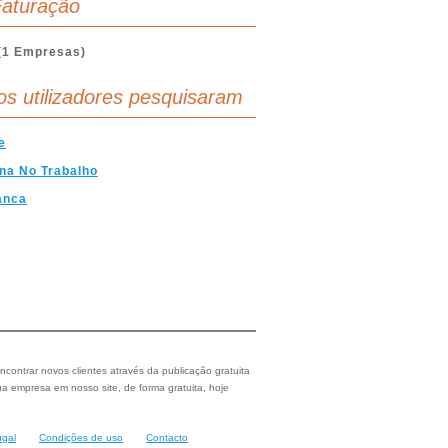
aturação
(1 Empresas)
os utilizadores pesquisaram
e
na No Trabalho
anca
ncontrar novos clientes através da publicação gratuita
a empresa em nosso site, de forma gratuita, hoje
ugal
Condições de uso
Contacto