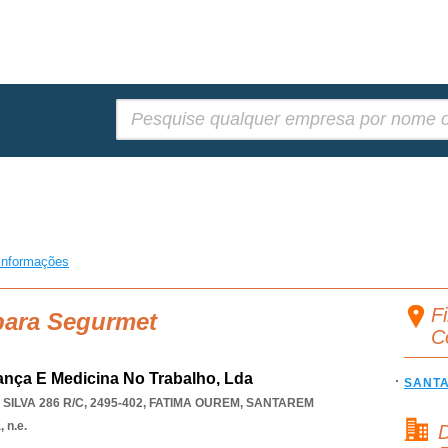
Pesquisar:
informações
F
para Segurmet
C
ança E Medicina No Trabalho, Lda
SANT
ILVA 286 R/C, 2495-402
,
FATIMA OUREM
,
SANTAREM
 n.e.
D