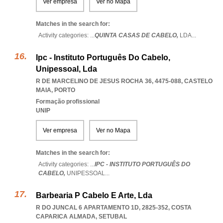
Ver empresa
Ver no Mapa
Matches in the search for:
Activity categories: ...
QUINTA CASAS DE CABELO,
LDA
...
Ipc - Instituto Português Do Cabelo,
Unipessoal, Lda
R DE MARCELINO DE JESUS ROCHA 36, 4475-088
,
CASTELO
MAIA
,
PORTO
Formação profissional
UNIP
Ver empresa
Ver no Mapa
Matches in the search for:
Activity categories: ...
IPC - INSTITUTO PORTUGUÊS DO
CABELO,
UNIPESSOAL
...
Barbearia P Cabelo E Arte, Lda
R DO JUNCAL 6 APARTAMENTO 1D, 2825-352
,
COSTA
CAPARICA ALMADA
,
SETUBAL