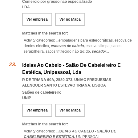
Comércio por grosso não especializado
LDA
Ver empresa
Ver no Mapa
Matches in the search for:
Activity categories: ...
embalagens para esferográficas,
escova de
dentes eléctica,
escovas de cabelo,
escovas limpa,
sacos
serapilheira,
sacos tnt tecido não tecido,
secador
...
Ideias Ao Cabelo - Salão De Cabeleireiro E
Estética, Unipessoal, Lda
R DE TRIANA 60A, 2580-373
,
UNIAO FREGUESIAS
ALENQUER SANTO ESTEVAO TRIANA
,
LISBOA
Salões de cabeleireiro
UNIP
Ver empresa
Ver no Mapa
Matches in the search for:
Activity categories: ...
IDEIAS AO CABELO - SALÃO DE
CABELEIREIRO E ESTÉTICA,
UNIPESSOAL
...