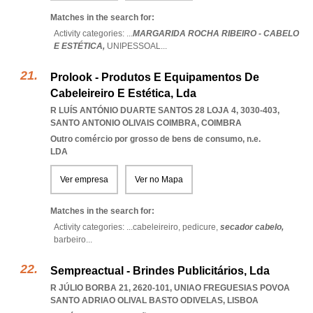
Matches in the search for:
Activity categories: ...
MARGARIDA ROCHA RIBEIRO - CABELO
E ESTÉTICA,
UNIPESSOAL
...
Prolook - Produtos E Equipamentos De
Cabeleireiro E Estética, Lda
R LUÍS ANTÓNIO DUARTE SANTOS 28 LOJA 4, 3030-403
,
SANTO ANTONIO OLIVAIS COIMBRA
,
COIMBRA
Outro comércio por grosso de bens de consumo, n.e.
LDA
Ver empresa
Ver no Mapa
Matches in the search for:
Activity categories: ...
cabeleireiro,
pedicure,
secador cabelo,
barbeiro
...
Sempreactual - Brindes Publicitários, Lda
R JÚLIO BORBA 21, 2620-101
,
UNIAO FREGUESIAS POVOA
SANTO ADRIAO OLIVAL BASTO ODIVELAS
,
LISBOA