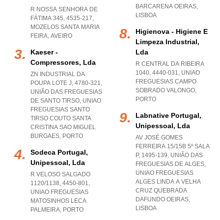
BARCARENA OEIRAS
,
R NOSSA SENHORA DE
LISBOA
FÁTIMA 345, 4535-217
,
MOZELOS SANTA MARIA
Higienova - Higiene E
FEIRA
,
AVEIRO
Limpeza Industrial,
Kaeser -
Lda
Compressores, Lda
R CENTRAL DA RIBEIRA
1040, 4440-031
,
UNIAO
ZN INDUSTRIAL DA
FREGUESIAS CAMPO
POUPA LOTE J, 4780-321,
SOBRADO VALONGO
,
UNIÃO DAS FREGUESIAS
PORTO
DE SANTO TIRSO
,
UNIAO
FREGUESIAS SANTO
Labnative Portugal,
TIRSO COUTO SANTA
Unipessoal, Lda
CRISTINA SAO MIGUEL
BURGAES
,
PORTO
AV JOSÉ GOMES
FERREIRA 15/15B 5º SALA
Sodeca Portugal,
P, 1495-139, UNIÃO DAS
Unipessoal, Lda
FREGUESIAS DE ALGES
,
UNIAO FREGUESIAS
R VELOSO SALGADO
ALGES LINDA A VELHA
1120/1138, 4450-801
,
CRUZ QUEBRADA
UNIAO FREGUESIAS
DAFUNDO OEIRAS
,
MATOSINHOS LECA
LISBOA
PALMEIRA
,
PORTO