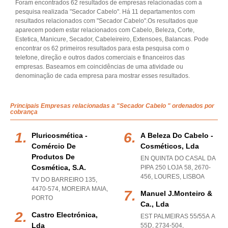
Foram encontrados 62 resultados de empresas relacionadas com a
pesquisa realizada "Secador Cabelo". Há 11 departamentos com
resultados relacionados com "Secador Cabelo".Os resultados que
aparecem podem estar relacionados com Cabelo, Beleza, Corte,
Estetica, Manicure, Secador, Cabeleireiro, Extensoes, Balancas. Pode
encontrar os 62 primeiros resultados para esta pesquisa com o
telefone, direção e outros dados comerciais e financeiros das
empresas. Baseamos em coincidências de uma atividade ou
denominação de cada empresa para mostrar esses resultados.
Principais Empresas relacionadas a "Secador Cabelo " ordenados por
cobrança
Pluricosmética -
A Beleza Do Cabelo -
Comércio De
Cosméticos, Lda
Produtos De
EN QUINTA DO CASAL DA
Cosmética, S.a.
PIPA 250 LOJA 58, 2670-
456
,
LOURES
,
LISBOA
TV DO BARREIRO 135,
4470-574
,
MOREIRA MAIA
,
Manuel J.monteiro &
PORTO
Ca., Lda
Castro Electrónica,
EST PALMEIRAS 55/55A A
Lda
55D, 2734-504
,