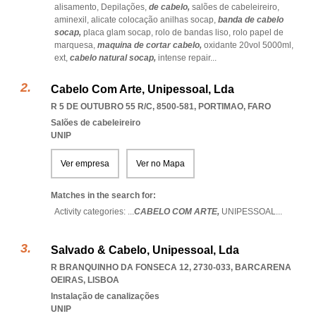
alisamento,
Depilações,
de cabelo,
salões de cabeleireiro,
aminexil,
alicate colocação anilhas socap,
banda de cabelo
socap,
placa glam socap,
rolo de bandas liso,
rolo papel de
marquesa,
maquina de cortar cabelo,
oxidante 20vol 5000ml,
ext,
cabelo natural socap,
intense repair
...
Cabelo Com Arte, Unipessoal, Lda
R 5 DE OUTUBRO 55 R/C, 8500-581
,
PORTIMAO
,
FARO
Salões de cabeleireiro
UNIP
Ver empresa
Ver no Mapa
Matches in the search for:
Activity categories: ...
CABELO COM ARTE,
UNIPESSOAL
...
Salvado & Cabelo, Unipessoal, Lda
R BRANQUINHO DA FONSECA 12, 2730-033
,
BARCARENA
OEIRAS
,
LISBOA
Instalação de canalizações
UNIP