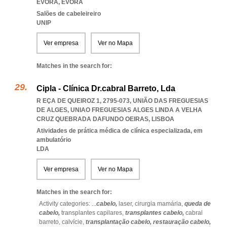
EVORA
,
EVORA
Salões de cabeleireiro
UNIP
Ver empresa
Ver no Mapa
Matches in the search for:
Cipla - Clínica Dr.cabral Barreto, Lda
R EÇA DE QUEIROZ 1, 2795-073, UNIÃO DAS FREGUESIAS
DE ALGES
,
UNIAO FREGUESIAS ALGES LINDA A VELHA
CRUZ QUEBRADA DAFUNDO OEIRAS
,
LISBOA
Atividades de prática médica de clínica especializada, em
ambulatório
LDA
Ver empresa
Ver no Mapa
Matches in the search for:
Activity categories: ...
cabelo,
laser,
cirurgia mamária,
queda de
cabelo,
transplantes capilares,
transplantes cabelo,
cabral
barreto,
calvície,
transplantação cabelo,
restauração cabelo,