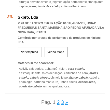
cirurgia envelhecimento,
pigmentação permanente,
transplante
capilar,
transplante de cabelo,
antienvelhecimento
...
Skpro, Lda
R 28 DE JANEIRO 350 FRAÇÃO 01/18, 4400-335
,
UNIAO
FREGUESIAS SANTA MARINHA SAO PEDRO AFURADA VILA
NOVA GAIA
,
PORTO
Comércio por grosso de perfumes e de produtos de higiene
LDA
Ver empresa
Ver no Mapa
Matches in the search for:
Activity categories: ...
champô,
risfort,
cera cabelo,
desmaquilhante,
rolos depilação,
cartuchos de cera,
molas
cabelo,
cabelo oleoso,
chinelo felpo,
fita de cabelo,
cadeira
podologia,
carrinho manicure,
unhas fracas,
cabelo seco,
queda do cabelo,
unhas quebradiças
...
Pág.
1
2
3
»