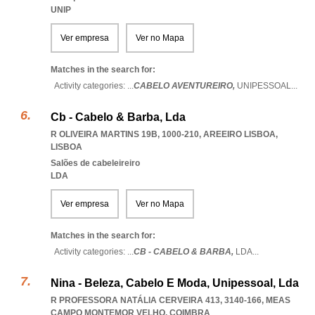
UNIP
Ver empresa
Ver no Mapa
Matches in the search for:
Activity categories: ...
CABELO AVENTUREIRO,
UNIPESSOAL
...
Cb - Cabelo & Barba, Lda
R OLIVEIRA MARTINS 19B, 1000-210
,
AREEIRO LISBOA
,
LISBOA
Salões de cabeleireiro
LDA
Ver empresa
Ver no Mapa
Matches in the search for:
Activity categories: ...
CB - CABELO & BARBA,
LDA
...
Nina - Beleza, Cabelo E Moda, Unipessoal, Lda
R PROFESSORA NATÁLIA CERVEIRA 413, 3140-166
,
MEAS
CAMPO MONTEMOR VELHO
,
COIMBRA