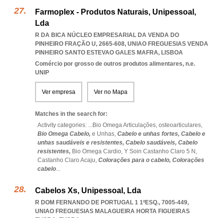
Farmoplex - Produtos Naturais, Unipessoal,
Lda
R DA BICA NÚCLEO EMPRESARIAL DA VENDA DO
PINHEIRO FRAÇÃO U, 2665-608
,
UNIAO FREGUESIAS VENDA
PINHEIRO SANTO ESTEVAO GALES MAFRA
,
LISBOA
Comércio por grosso de outros produtos alimentares, n.e.
UNIP
Ver empresa
Ver no Mapa
Matches in the search for:
Activity categories: ...
Bio Omega Articulações,
osteoarticulares,
Bio Omega Cabelo,
e Unhas,
Cabelo e unhas fortes,
Cabelo e
unhas saudáveis e resistentes,
Cabelo saudáveis,
Cabelo
resistentes,
Bio Omega Cardio,
Y Soin Castanho Claro 5 N,
Castanho Claro Acaju,
Colorações para o cabelo,
Colorações
cabelo
...
Cabelos Xs, Unipessoal, Lda
R DOM FERNANDO DE PORTUGAL 1 1ºESQ., 7005-449
,
UNIAO FREGUESIAS MALAGUEIRA HORTA FIGUEIRAS