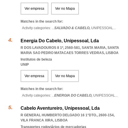
Ver empresa
Ver no Mapa
Matches in the search for:
Activity categories: ...
SALVADO & CABELO,
UNIPESSOAL
...
Energia Do Cabelo, Unipessoal, Lda
R DOS LAVADOUROS 8 1º, 2560-581, SANTA MARIA
,
SANTA
MARIA SAO PEDRO MATACAES TORRES VEDRAS
,
LISBOA
Institutos de beleza
UNIP
Ver empresa
Ver no Mapa
Matches in the search for:
Activity categories: ...
ENERGIA DO CABELO,
UNIPESSOAL
...
Cabelo Aventureiro, Unipessoal, Lda
R GENERAL HUMBERTO DELGADO 16 1°DTO., 2600-154
,
VILA FRANCA XIRA
,
LISBOA
Transportes rodoviários de mercadorias