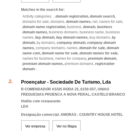
Matches in the search for:
Activity categories: ...
domain registration,
domain search,
domains for sale,
domains,
domain names,
net,
names for sale,
domain name registration,
business,
domain,
business
domain names,
business domains,
business name,
business
names,
buy domain,
buy domain names,
buy domains,
by
domain,
by domains,
company domain,
company domain
names,
company domains,
names,
domain for sale,
domain
name com,
domain name for sale,
domain names for sale,
names for business,
names for company,
premium domain,
premium domain names,
premium domains,
registration
domain
...
Proençatur - Sociedade De Turismo, Lda
R COMENDADOR ASSIS RODA 25, 6150-557
,
UNIAO
FREGUESIAS PROENCA A NOVA PERAL
,
CASTELO BRANCO
Hotéis com restaurante
LDA
Designação comercial: AMORAS - COUNTRY HOUSE HOTEL
Ver empresa
Ver no Mapa