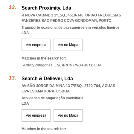
Search Proximity, Lda
R NOVA CABINE 1 1ºESQ., 4510-346
,
UNIAO FREGUESIAS
FANZERES SAO PEDRO COVA GONDOMAR
,
PORTO
Transporte ocasional de passageiros em veículos ligeiros
LDA
Ver empresa
Ver no Mapa
Matches in the search for:
Activity categories: ...
SEARCH PROXIMITY,
LDA
...
Search & Deliever, Lda
AV SÃO JORGE DA MINA 13 7ºESQ., 2720-704
,
AGUAS
LIVRES AMADORA
,
LISBOA
Atividades de angariação imobiliária
LDA
Ver empresa
Ver no Mapa
Matches in the search for: