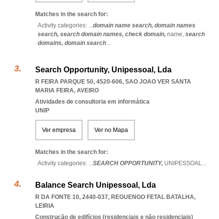
Matches in the search for:
Activity categories: ...
domain name search,
domain names
search,
search domain names,
check domain,
name,
search
domains,
domain search
...
Search Opportunity, Unipessoal, Lda
R FEIRA PARQUE 50, 4520-606
,
SAO JOAO VER SANTA
MARIA FEIRA
,
AVEIRO
Atividades de consultoria em informática
UNIP
Ver empresa
Ver no Mapa
Matches in the search for:
Activity categories: ...
SEARCH OPPORTUNITY,
UNIPESSOAL
...
Balance Search Unipessoal, Lda
R DA FONTE 10, 2440-037
,
REGUENGO FETAL BATALHA
,
LEIRIA
Construção de edifícios (residenciais e não residenciais)