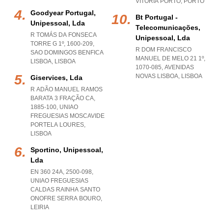
VITORIA PORTO
,
PORTO
Goodyear Portugal,
Bt Portugal -
Unipessoal, Lda
Telecomunicações,
R TOMÁS DA FONSECA
Unipessoal, Lda
TORRE G 1º, 1600-209
,
R DOM FRANCISCO
SAO DOMINGOS BENFICA
MANUEL DE MELO 21 1º,
LISBOA
,
LISBOA
1070-085
,
AVENIDAS
NOVAS LISBOA
,
LISBOA
Giservices, Lda
R ADÃO MANUEL RAMOS
BARATA 3 FRAÇÃO CA,
1885-100
,
UNIAO
FREGUESIAS MOSCAVIDE
PORTELA LOURES
,
LISBOA
Sportino, Unipessoal,
Lda
EN 360 24A, 2500-098
,
UNIAO FREGUESIAS
CALDAS RAINHA SANTO
ONOFRE SERRA BOURO
,
LEIRIA