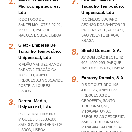
Msft - Software Para
Proman Search -
Microcomputadores,
Trabalho Temporário,
Lda
Unipessoal, Lda
R DO FOGO DE
R CÓNEGO LUCIANO
SANTELMO LOTE 2.07.02,
AFONSO DOS SANTOS 15
1990-110
,
PARQUE
R/C FRAÇÃO F, 4700-371
,
NACOES LISBOA
,
LISBOA
SAO VICENTE BRAGA
,
BRAGA
Giett - Empresa De
Shield Domain, S.a.
Trabalho Temporário,
Unipessoal, Lda
AV DOM JOÃO II LOTE 42
602, 1990-095
,
PARQUE
R ADÃO MANUEL RAMOS
NACOES LISBOA
,
LISBOA
BARATA 3 FRAÇÃO CA,
1885-100
,
UNIAO
Fantasy Domain, S.a.
FREGUESIAS MOSCAVIDE
R 5 DE OUTUBRO 195,
PORTELA LOURES
,
4100-175, UNIÃO DAS
LISBOA
FREGUESIAS DE
Dentsu Media,
CEDOFEITA, SANTO
ILDEFONSO, SE,
Unipessoal, Lda
MIRAGAIA
,
UNIAO
R GENERAL FIRMINO
FREGUESIAS CEDOFEITA
MIGUEL 3 6º, 1600-100
,
SANTO ILDEFONSO SE
SAO DOMINGOS BENFICA
MIRAGAIA SAO NICOLAU
LISBOA
,
LISBOA