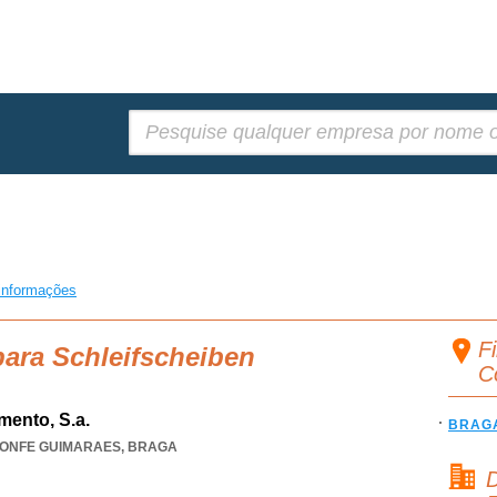
Pesquisar:
informações
Fi
para Schleifscheiben
C
mento, S.a.
BRAG
ONFE GUIMARAES
,
BRAGA
D