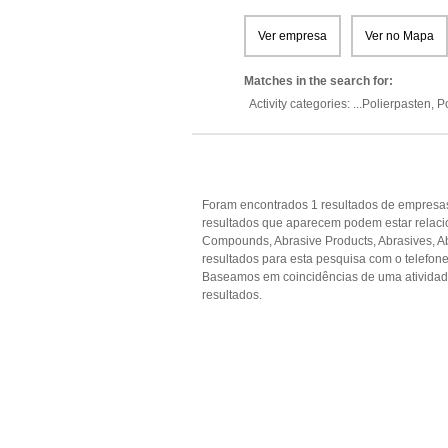
Ver empresa
Ver no Mapa
Matches in the search for:
Activity categories: ...
Polierpasten,
P
Foram encontrados 1 resultados de empresas
resultados que aparecem podem estar relacio
Compounds, Abrasive Products, Abrasives, Ab
resultados para esta pesquisa com o telefone
Baseamos em coincidências de uma ativida
resultados.