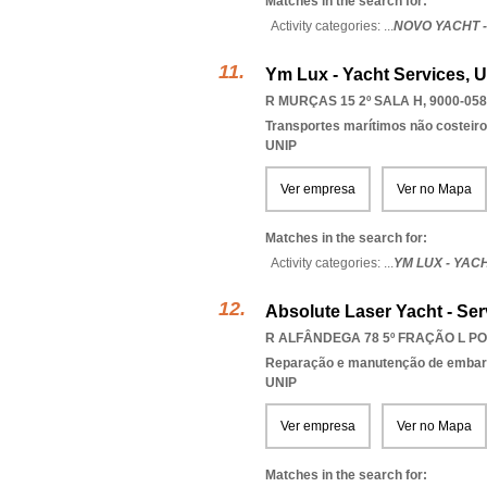
Matches in the search for:
Activity categories: ...
NOVO YACHT 
Ym Lux - Yacht Services, 
R MURÇAS 15 2º SALA H, 9000-058
Transportes marítimos não costeir
UNIP
Ver empresa
Ver no Mapa
Matches in the search for:
Activity categories: ...
YM LUX - YAC
Absolute Laser Yacht - Ser
R ALFÂNDEGA 78 5º FRAÇÃO L POR
Reparação e manutenção de emba
UNIP
Ver empresa
Ver no Mapa
Matches in the search for: