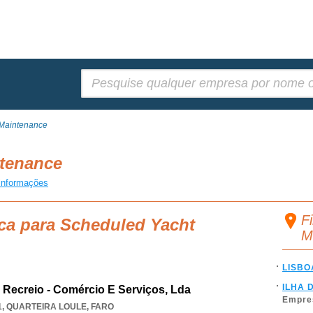
Pesquisar:
 Maintenance
ntenance
informações
F
ca para Scheduled Yacht
M
LISBO
ILHA 
Recreio - Comércio E Serviços, Lda
Empre
1
,
QUARTEIRA LOULE
,
FARO