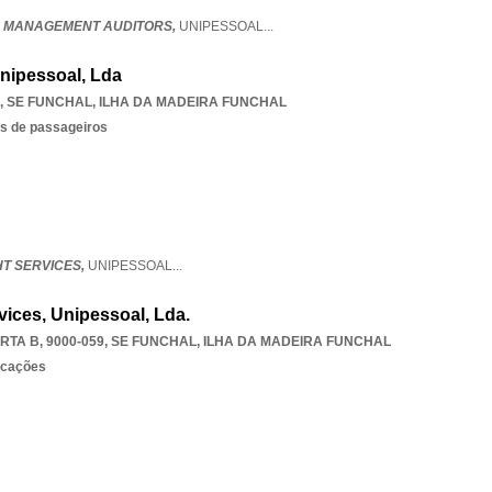
- MANAGEMENT AUDITORS,
UNIPESSOAL
...
Unipessoal, Lda
,
SE FUNCHAL
,
ILHA DA MADEIRA FUNCHAL
os de passageiros
HT SERVICES,
UNIPESSOAL
...
vices, Unipessoal, Lda.
TA B, 9000-059
,
SE FUNCHAL
,
ILHA DA MADEIRA FUNCHAL
rcações