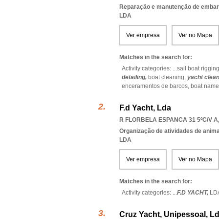
Reparação e manutenção de emba
LDA
Ver empresa
Ver no Mapa
Matches in the search for:
Activity categories: ...
sail boat riggin
detailing,
boat cleaning,
yacht clea
enceramentos de barcos,
boat name
F.d Yacht, Lda
R FLORBELA ESPANCA 31 5ºC/V A,
Organização de atividades de anima
LDA
Ver empresa
Ver no Mapa
Matches in the search for:
Activity categories: ...
F.D YACHT,
LD
Cruz Yacht, Unipessoal, L