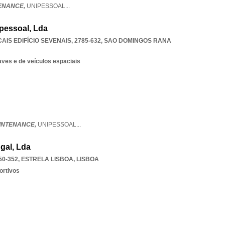
TENANCE,
UNIPESSOAL
...
pessoal, Lda
S EDIFÍCIO SEVENAIS, 2785-632
,
SAO DOMINGOS RANA
es e de veículos espaciais
INTENANCE,
UNIPESSOAL
...
gal, Lda
50-352
,
ESTRELA LISBOA
,
LISBOA
ortivos