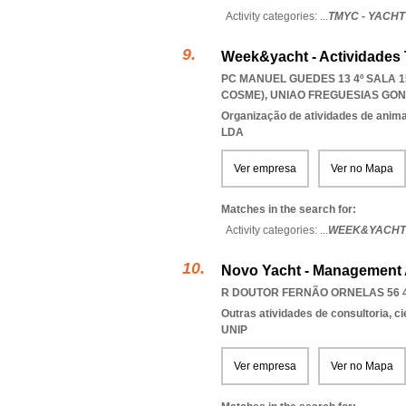
Activity categories: ...
TMYC - YACH
Week&yacht - Actividades T
PC MANUEL GUEDES 13 4º SALA 1
COSME)
,
UNIAO FREGUESIAS GO
Organização de atividades de anima
LDA
Ver empresa
Ver no Mapa
Matches in the search for:
Activity categories: ...
WEEK&YACHT 
Novo Yacht - Management A
R DOUTOR FERNÃO ORNELAS 56 4º
Outras atividades de consultoria, cie
UNIP
Ver empresa
Ver no Mapa