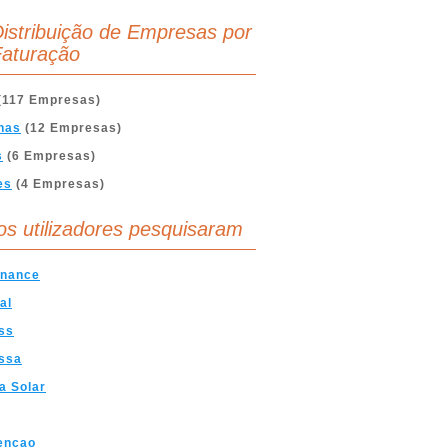
istribuição de Empresas por
aturação
(117 Empresas)
nas
(12 Empresas)
s
(6 Empresas)
es
(4 Empresas)
os utilizadores pesquisaram
enance
al
ss
ssa
a Solar
encao