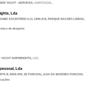
SER YACHT - SERVICES,
UNIPESSOAL
...
ights, Lda
AMIC ESCRITÓRIO 4.13, 1990-019
,
PARQUE NACOES LISBOA
,
eio e de desporto
C YACHT SHIPWRIGHTS,
LDA
...
ipessoal, Lda
TA B, 9000-059
,
SE FUNCHAL
,
ILHA DA MADEIRA FUNCHAL
rcações