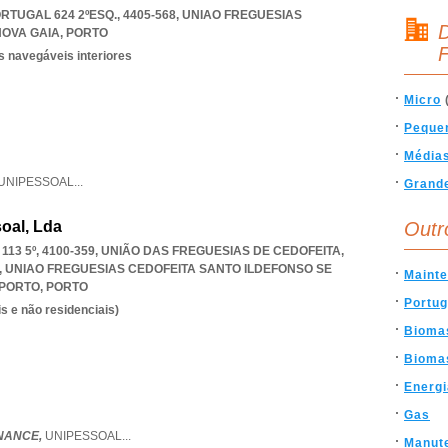
TUGAL 624 2ºESQ., 4405-568
,
UNIAO FREGUESIAS
D
NOVA GAIA
,
PORTO
F
s navegáveis interiores
Micro
Peque
Média
UNIPESSOAL
...
Grand
oal, Lda
Outr
3 5º, 4100-359, UNIÃO DAS FREGUESIAS DE CEDOFEITA,
,
UNIAO FREGUESIAS CEDOFEITA SANTO ILDEFONSO SE
Maint
 PORTO
,
PORTO
Portug
s e não residenciais)
Bioma
Bioma
Energi
Gas
NANCE,
UNIPESSOAL
...
Manut