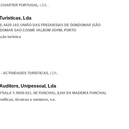
T CHARTER PORTUGAL,
LDA
...
urísticas, Lda
5, 4420-193, UNIÃO DAS FREGUESIAS DE GONDOMAR (SÃO
NDOMAR SAO COSME VALBOM JOVIM
,
PORTO
ção turística
- ACTIVIDADES TURÍSTICAS,
LDA
...
uditors, Unipessoal, Lda
SALA Y, 9050-021
,
SE FUNCHAL
,
ILHA DA MADEIRA FUNCHAL
ntíficas, técnicas e similares, n.e.