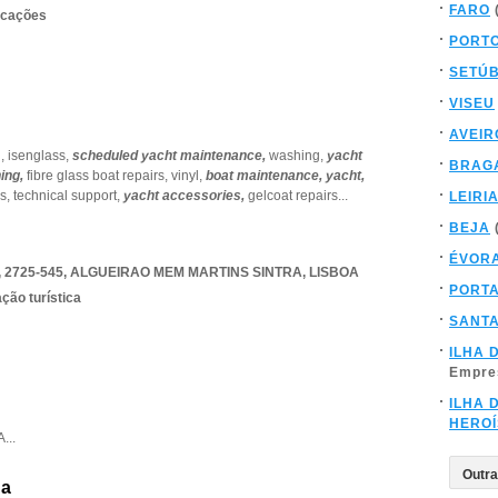
FARO
rcações
PORT
SETÚ
VISEU
AVEIR
g,
isenglass,
scheduled yacht maintenance,
washing,
yacht
BRAG
ning,
fibre glass boat repairs,
vinyl,
boat maintenance,
yacht,
s,
technical support,
yacht accessories,
gelcoat repairs
...
LEIRI
BEJA
ÉVOR
 2725-545
,
ALGUEIRAO MEM MARTINS SINTRA
,
LISBOA
PORT
ção turística
SANT
ILHA 
Empre
ILHA 
HERO
A
...
da