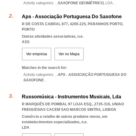
Activity categories: ...
SAXOFONE GEOMÉTRICO,
LDA
...
Aps - Associação Portuguesa Do Saxofone
R DE COSTA CABRAL 877, 4200-225
,
PARANHOS PORTO
,
PORTO
Outras atividades associativas, n.e.
ASS
Ver empresa
Ver no Mapa
Matches in the search for:
Activity categories: ...
APS - ASSOCIAÇÃO PORTUGUESA DO
SAXOFONE
...
Russomúsica - Instrumentos Musicais, Lda
R MARQUÊS DE POMBAL 97 LOJA ESQ., 2735-316
,
UNIAO
FREGUESIAS CACEM SAO MARCOS SINTRA
,
LISBOA
Comércio a retalho de outros produtos novos, em
estabelecimentos especializados, n.e.
LDA