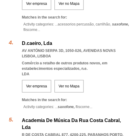
Ver empresa
Ver no Mapa
Matches in the search for:
Activity categories: ...
acessorios percussão,
carrilhão,
saxofone,
fliscorne
...
D.caeiro, Lda
AV ANTÓNIO SERPA 3D, 1050-026
,
AVENIDAS NOVAS
LISBOA
,
LISBOA
Comércio a retalho de outros produtos novos, em
estabelecimentos especializados, n.e.
LDA
Ver empresa
Ver no Mapa
Matches in the search for:
Activity categories: ...
saxofone,
fliscorne
...
Academia De Música Da Rua Costa Cabral,
Lda
R DE COSTA CABRAL 877, 4200-225
,
PARANHOS PORTO
,