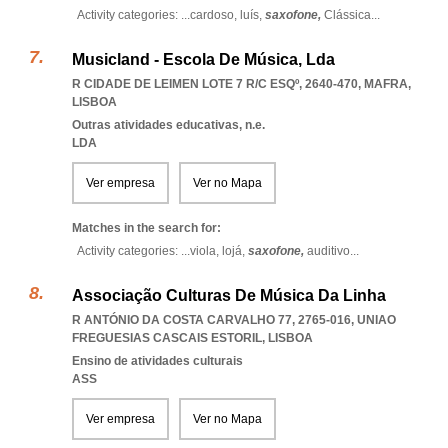
Activity categories: ...
cardoso,
luís,
saxofone,
Clássica
...
Musicland - Escola De Música, Lda
R CIDADE DE LEIMEN LOTE 7 R/C ESQº, 2640-470
,
MAFRA
,
LISBOA
Outras atividades educativas, n.e.
LDA
Ver empresa
Ver no Mapa
Matches in the search for:
Activity categories: ...
viola,
lojá,
saxofone,
auditivo
...
Associação Culturas De Música Da Linha
R ANTÓNIO DA COSTA CARVALHO 77, 2765-016
,
UNIAO
FREGUESIAS CASCAIS ESTORIL
,
LISBOA
Ensino de atividades culturais
ASS
Ver empresa
Ver no Mapa