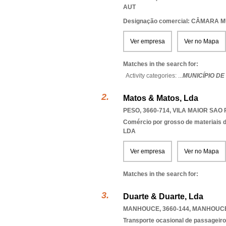
AUT
Designação comercial: CÂMARA 
Ver empresa
Ver no Mapa
Matches in the search for:
Activity categories: ...
MUNICÍPIO DE
Matos & Matos, Lda
PESO, 3660-714
,
VILA MAIOR SAO
Comércio por grosso de materiais d
LDA
Ver empresa
Ver no Mapa
Matches in the search for:
Duarte & Duarte, Lda
MANHOUCE, 3660-144
,
MANHOUCE
Transporte ocasional de passageiro