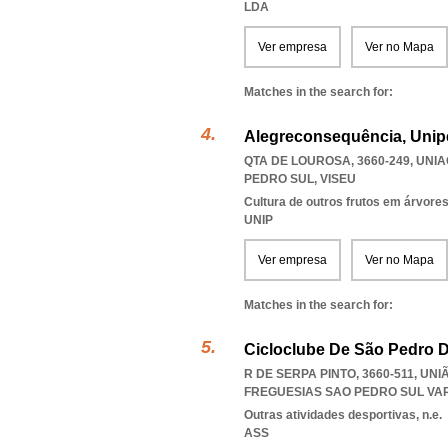
LDA
Ver empresa
Ver no Mapa
Matches in the search for:
Alegreconsequência, Unip
QTA DE LOUROSA, 3660-249
,
UNIA
PEDRO SUL
,
VISEU
Cultura de outros frutos em árvore
UNIP
Ver empresa
Ver no Mapa
Matches in the search for:
Cicloclube De São Pedro 
R DE SERPA PINTO, 3660-511, U
FREGUESIAS SAO PEDRO SUL VA
Outras atividades desportivas, n.e.
ASS