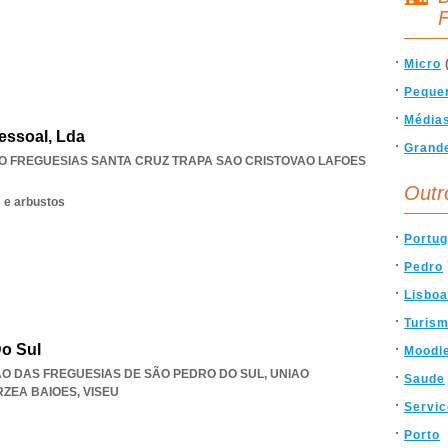
F
Micro
Peque
Média
essoal, Lda
Grand
O FREGUESIAS SANTA CRUZ TRAPA SAO CRISTOVAO LAFOES
Outr
s e arbustos
Portug
Pedro
Lisboa
Turis
Do Sul
Moodl
NIÃO DAS FREGUESIAS DE SÃO PEDRO DO SUL
,
UNIAO
Saude
RZEA BAIOES
,
VISEU
Servi
Porto