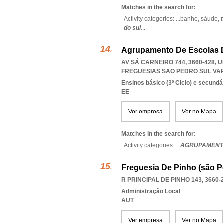
Matches in the search for:
Activity categories: ...
banho,
sáude,
do sul
...
Agrupamento De Escolas 
AV SÁ CARNEIRO 744, 3660-428,
FREGUESIAS SAO PEDRO SUL VA
Ensinos básico (3º Ciclo) e secundá
EE
Ver empresa
Ver no Mapa
Matches in the search for:
Activity categories: ...
AGRUPAMENTO
Freguesia De Pinho (são P
R PRINCIPAL DE PINHO 143, 3660-
Administração Local
AUT
Ver empresa
Ver no Mapa