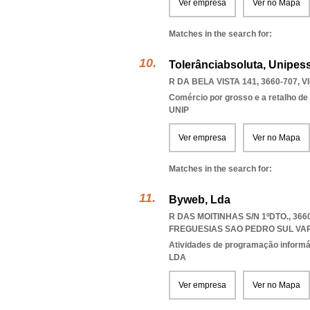
Ver empresa
Ver no Mapa
Matches in the search for:
Tolerânciabsoluta, Unipes
R DA BELA VISTA 141, 3660-707
,
V
Comércio por grosso e a retalho de
UNIP
Ver empresa
Ver no Mapa
Matches in the search for:
Byweb, Lda
R DAS MOITINHAS S/N 1ºDTO., 36
FREGUESIAS SAO PEDRO SUL VA
Atividades de programação informá
LDA
Ver empresa
Ver no Mapa