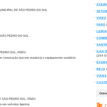
AVEIR
MUNICIPAL DE SÃO PEDRO DO SUL
SETÚ
VISEU
FARO
LEIRI
 SÃO PEDRO DO SUL
...
COIM
SANT
ILHA 
 PEDRO SUL
,
VISEU
(204 
e construção (exceto madeira) e equipamento sanitário
ÉVOR
BEJA
VIANA
CAST
 SAO PEDRO SUL
,
VISEU
s em veículos ligeiros
D