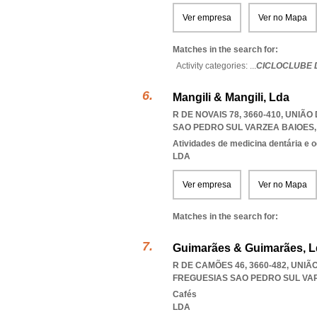
Ver empresa
Ver no Mapa
Matches in the search for:
Activity categories: ...
CICLOCLUBE 
Mangili & Mangili, Lda
R DE NOVAIS 78, 3660-410, UNI
SAO PEDRO SUL VARZEA BAIOES
Atividades de medicina dentária e o
LDA
Ver empresa
Ver no Mapa
Matches in the search for:
Guimarães & Guimarães, L
R DE CAMÕES 46, 3660-482, UNI
FREGUESIAS SAO PEDRO SUL VA
Cafés
LDA