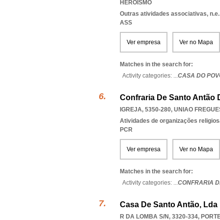
HEROISMO
Outras atividades associativas, n.e.
ASS
Ver empresa
Ver no Mapa
Matches in the search for:
Activity categories: ...
CASA DO POV
Confraria De Santo Antão 
IGREJA, 5350-280
,
UNIAO FREGUE
Atividades de organizações religio
PCR
Ver empresa
Ver no Mapa
Matches in the search for:
Activity categories: ...
CONFRARIA D
Casa De Santo Antão, Lda
R DA LOMBA S/N, 3320-334
,
PORTE