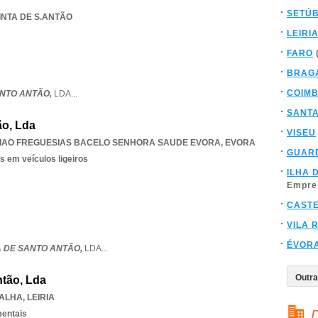
SETÚ
UINTA DE S.ANTÃO
LEIRI
FARO
BRAG
COIM
ANTO ANTÃO,
LDA
...
SANT
ão, Lda
VISEU
IAO FREGUESIAS BACELO SENHORA SAUDE EVORA
,
EVORA
GUAR
s em veículos ligeiros
ILHA 
Empre
CAST
VILA 
ÉVOR
A DE SANTO ANTÃO,
LDA
...
ntão, Lda
ALHA
,
LEIRIA
D
mentais