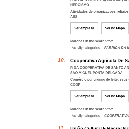
HEROISMO
Atividades de organizações religio
ASS
Ver empresa
Ver no Mapa
Matches in the search for:
Activity categories: ...
FÁBRICA DA 
Cooperativa Agrícola De San
R DA COOPERATIVA DE SANTO ANT
SAO MIGUEL PONTA DELGADA
Comércio por grosso de leite, seus
COOP
Ver empresa
Ver no Mapa
Matches in the search for:
Activity categories: ...
COOPERATIVA
União Cultural E Recreati