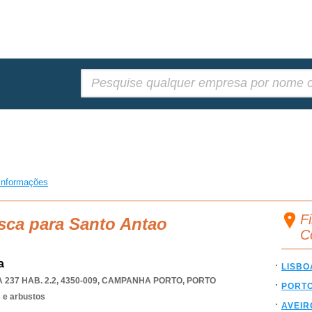
Pesquisar:
informações
F
sca para Santo Antao
C
a
LISBO
7 HAB. 2.2, 4350-009
,
CAMPANHA PORTO
,
PORTO
PORT
s e arbustos
AVEIR