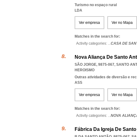
Turismo no espaço rural
LDA
Ver empresa
Ver no Mapa
Matches in the search for:
Activity categories: ...
CASA DE SAN
Nova Aliança De Santo An
SÃO JORGE, 9875-067
,
SANTO AN
HEROISMO
Outras atividades de diversão e recr
ASS
Ver empresa
Ver no Mapa
Matches in the search for:
Activity categories: ...
NOVA ALIANÇ
Fábrica Da Igreja De Sant
R DA SANTO ANTÃO, 9875-067
,
SA