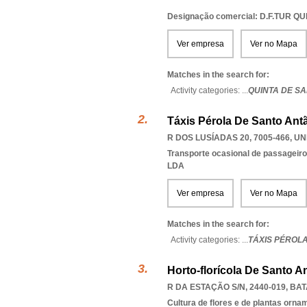
Designação comercial: D.F.TUR Q
Ver empresa
Ver no Mapa
Matches in the search for:
Activity categories: ...
QUINTA DE S
Táxis Pérola De Santo Ant
R DOS LUSÍADAS 20, 7005-466
,
UN
Transporte ocasional de passageiro
LDA
Ver empresa
Ver no Mapa
Matches in the search for:
Activity categories: ...
TÁXIS PÉROL
Horto-florícola De Santo A
R DA ESTAÇÃO S/N, 2440-019
,
BAT
Cultura de flores e de plantas orna