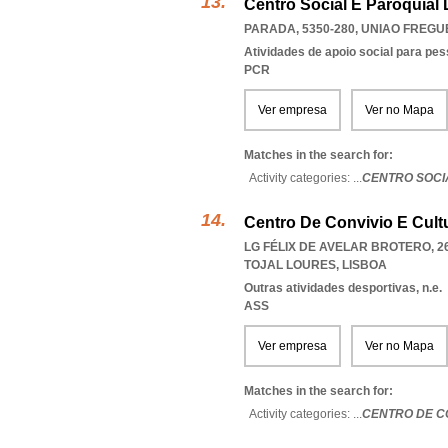
Centro Social E Paroquial
PARADA, 5350-280
,
UNIAO FREGU
Atividades de apoio social para pe
PCR
Ver empresa
Ver no Mapa
Matches in the search for:
Activity categories: ...
CENTRO SOCI
Centro De Convivio E Cult
LG FÉLIX DE AVELAR BROTERO, 2
TOJAL LOURES
,
LISBOA
Outras atividades desportivas, n.e.
ASS
Ver empresa
Ver no Mapa
Matches in the search for:
Activity categories: ...
CENTRO DE C