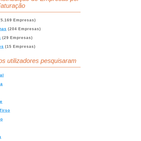
aturação
(5.169 Empresas)
nas
(204 Empresas)
s
(29 Empresas)
es
(15 Empresas)
os utilizadores pesquisaram
al
ra
ve
Tirso
mo
a