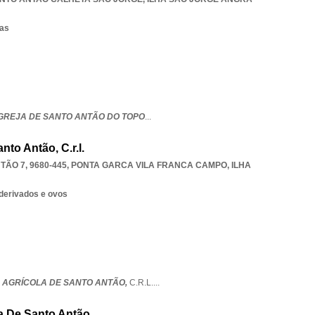
sas
IGREJA DE SANTO ANTÃO DO TOPO
...
to Antão, C.r.l.
ÃO 7, 9680-445
,
PONTA GARCA VILA FRANCA CAMPO
,
ILHA
 derivados e ovos
 AGRÍCOLA DE SANTO ANTÃO,
C.R.L.
...
va De Santo Antão