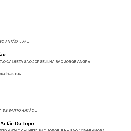
TO ANTÃO,
LDA
...
tão
TAO CALHETA SAO JORGE
,
ILHA SAO JORGE ANGRA
eativas, n.e.
A DE SANTO ANTÃO
...
o Antão Do Topo
NTO ANTAO CALHETA SAO JORGE
,
ILHA SAO JORGE ANGRA