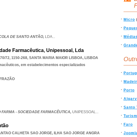
F
Micro
Peque
COLA DE SANTO ANTÃO,
LDA
...
Média
Grand
dade Farmacêutica, Unipessoal, Lda
0/72, 1150-268
,
SANTA MARIA MAIOR LISBOA
,
LISBOA
Outr
rmacêuticos, em estabelecimentos especializados
Portug
A FRAZÃO
Madei
Porto
Algar
Santo 
 FARMA - SOCIEDADE FARMACÊUTICA,
UNIPESSOAL
...
Turis
Faro
ntão
ANTAO CALHETA SAO JORGE
,
ILHA SAO JORGE ANGRA
Jooml