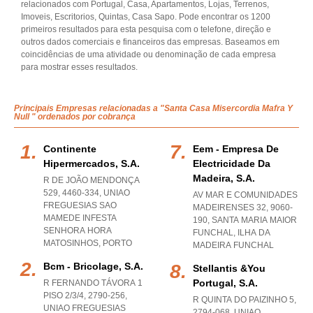
relacionados com Portugal, Casa, Apartamentos, Lojas, Terrenos,
Imoveis, Escritorios, Quintas, Casa Sapo. Pode encontrar os 1200
primeiros resultados para esta pesquisa com o telefone, direção e
outros dados comerciais e financeiros das empresas. Baseamos em
coincidências de uma atividade ou denominação de cada empresa
para mostrar esses resultados.
Principais Empresas relacionadas a "Santa Casa Misercordia Mafra Y
Null " ordenados por cobrança
Continente
Eem - Empresa De
Hipermercados, S.a.
Electricidade Da
Madeira, S.a.
R DE JOÃO MENDONÇA
529, 4460-334
,
UNIAO
AV MAR E COMUNIDADES
FREGUESIAS SAO
MADEIRENSES 32, 9060-
MAMEDE INFESTA
190
,
SANTA MARIA MAIOR
SENHORA HORA
FUNCHAL
,
ILHA DA
MATOSINHOS
,
PORTO
MADEIRA FUNCHAL
Bcm - Bricolage, S.a.
Stellantis &you
Portugal, S.a.
R FERNANDO TÁVORA 1
PISO 2/3/4, 2790-256
,
R QUINTA DO PAIZINHO 5,
UNIAO FREGUESIAS
2794-068
,
UNIAO