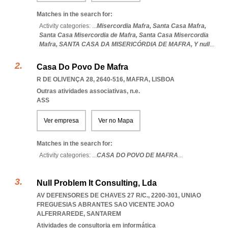
Matches in the search for:
Activity categories: ...
Misercordia Mafra,
Santa Casa Mafra,
Santa Casa Misercordia de Mafra,
Santa Casa Misercordia
Mafra,
SANTA CASA DA MISERICÓRDIA DE MAFRA,
Y null
...
Casa Do Povo De Mafra
R DE OLIVENÇA 28, 2640-516
,
MAFRA
,
LISBOA
Outras atividades associativas, n.e.
ASS
Ver empresa
Ver no Mapa
Matches in the search for:
Activity categories: ...
CASA DO POVO DE MAFRA
...
Null Problem It Consulting, Lda
AV DEFENSORES DE CHAVES 27 R/C., 2200-301
,
UNIAO
FREGUESIAS ABRANTES SAO VICENTE JOAO
ALFERRAREDE
,
SANTAREM
Atividades de consultoria em informática