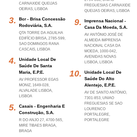
CARNAXIDE QUEIJAS
FREGUESIAS CARNAXIDE
OEIRAS
,
LISBOA
QUEIJAS OEIRAS
,
LISBOA
Bcr - Brisa Concessão
Imprensa Nacional -
Rodoviária, S.a.
Casa Da Moeda, S.a.
QTA TORRE DA AGUILHA
AV ANTÓNIO JOSÉ DE
EDIFÍCIO BRISA, 2785-599
,
ALMEIDA IMPRENSA
SAO DOMINGOS RANA
NACIONAL CASA DA
CASCAIS
,
LISBOA
MOEDA, 1000-042
,
AVENIDAS NOVAS
Unidade Local De
LISBOA
,
LISBOA
Saúde De Santa
Maria, E.p.e.
Unidade Local De
Saúde Do Alto
AV PROFESSOR EGAS
Alentejo, E.p.e.
MONIZ, 1649-028
,
ALVALADE LISBOA
,
AV DE SANTO ANTÓNIO,
LISBOA
7301-853
,
UNIAO
FREGUESIAS SE SAO
Casais - Engenharia E
LOURENCO
Construção, S.a.
PORTALEGRE
,
R DO ANJO 27, 4700-565
,
PORTALEGRE
MIRE TIBAES BRAGA
,
BRAGA