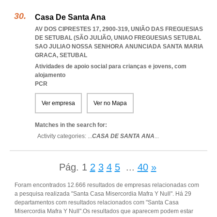
Casa De Santa Ana
AV DOS CIPRESTES 17, 2900-319, UNIÃO DAS FREGUESIAS
DE SETUBAL (SÃO JULIÃO
,
UNIAO FREGUESIAS SETUBAL
SAO JULIAO NOSSA SENHORA ANUNCIADA SANTA MARIA
GRACA
,
SETUBAL
Atividades de apoio social para crianças e jovens, com
alojamento
PCR
Ver empresa
Ver no Mapa
Matches in the search for:
Activity categories: ...
CASA DE SANTA ANA
...
Pág.
1
2
3
4
5
...
40
»
Foram encontrados 12.666 resultados de empresas relacionadas com
a pesquisa realizada "Santa Casa Misercordia Mafra Y Null". Há 29
departamentos com resultados relacionados com "Santa Casa
Misercordia Mafra Y Null".Os resultados que aparecem podem estar