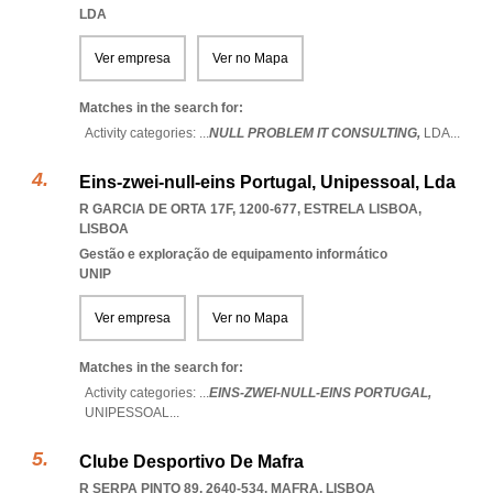
LDA
Ver empresa
Ver no Mapa
Matches in the search for:
Activity categories: ...
NULL PROBLEM IT CONSULTING,
LDA
...
Eins-zwei-null-eins Portugal, Unipessoal, Lda
R GARCIA DE ORTA 17F, 1200-677
,
ESTRELA LISBOA
,
LISBOA
Gestão e exploração de equipamento informático
UNIP
Ver empresa
Ver no Mapa
Matches in the search for:
Activity categories: ...
EINS-ZWEI-NULL-EINS PORTUGAL,
UNIPESSOAL
...
Clube Desportivo De Mafra
R SERPA PINTO 89, 2640-534
,
MAFRA
,
LISBOA