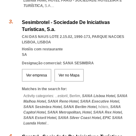
Luanda Hotel,
HOTEL PARIS - SOCIEDADE HOTELEIRA E
TURÍSTICA,
S.A.
...
Sesimbrotel - Sociedade De Iniciativas
Turísticas, S.a.
CAI DAS NAUS LOTE 2.15.02, 1990-173
,
PARQUE NACOES
LISBOA
,
LISBOA
Hotéis com restaurante
SA
Designação comercial: SANA SESIMBRA
Ver empresa
Ver no Mapa
Matches in the search for:
Activity categories: ...
estoril,
Berlim,
SANA Lisboa Hotel,
SANA
Malhoa Hotel,
SANA Reno Hotel,
SANA Executive Hotel,
SANA Sesimbra Hotel,
SANA Berlim Hotel,
hóteis,
SANA
Capitol Hotel,
SANA Metropolitan,
Hotel,
SANA Rex Hotel,
SANA Estoril Hotel,
SANA Silver Coast Hotel,
EPIC SANA
Luanda Hotel
...