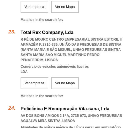
Ver empresa
Ver no Mapa
Matches in the search for:
Total Rex Company, Lda
R PÉ DE MOURO CENTRO EMPRESARIAL SINTRA ESTORIL III
ARMAZÉM P, 2710-335, UNIÃO DAS FREGUESIAS DE SINTRA
(SANTA MARIA E SÃO MIGUEL
,
UNIAO FREGUESIAS SINTRA
SANTA MARIA SAO MIGUEL MARTINHO PEDRO
PENAFERRIM
,
LISBOA
Comércio de veículos automóveis ligeiros
LDA
Ver empresa
Ver no Mapa
Matches in the search for:
Policlínica E Recuperação Vita-sana, Lda
AV DOS BONS AMIGOS 2 1º A, 2735-073
,
UNIAO FREGUESIAS
AGUALVA MIRA SINTRA
,
LISBOA
Atividades de prática médica de clínica geral, em ambulatório