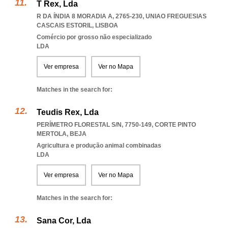
T Rex, Lda
R DA ÍNDIA 8 MORADIA A, 2765-230
,
UNIAO FREGUESIAS
CASCAIS ESTORIL
,
LISBOA
Comércio por grosso não especializado
LDA
Ver empresa
Ver no Mapa
Matches in the search for:
Teudis Rex, Lda
PERÍMETRO FLORESTAL S/N, 7750-149
,
CORTE PINTO
MERTOLA
,
BEJA
Agricultura e produção animal combinadas
LDA
Ver empresa
Ver no Mapa
Matches in the search for:
Sana Cor, Lda