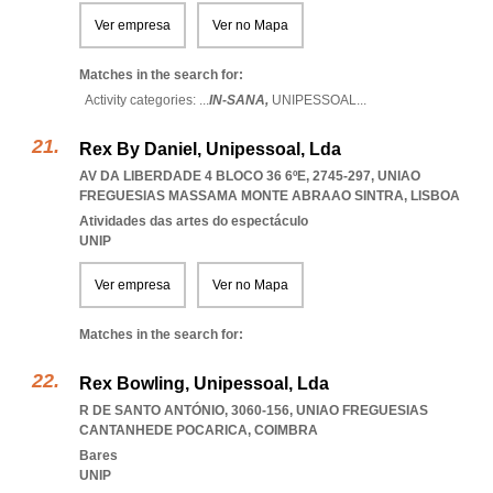
Ver empresa
Ver no Mapa
Matches in the search for:
Activity categories: ...
IN-SANA,
UNIPESSOAL
...
Rex By Daniel, Unipessoal, Lda
AV DA LIBERDADE 4 BLOCO 36 6ºE, 2745-297
,
UNIAO
FREGUESIAS MASSAMA MONTE ABRAAO SINTRA
,
LISBOA
Atividades das artes do espectáculo
UNIP
Ver empresa
Ver no Mapa
Matches in the search for:
Rex Bowling, Unipessoal, Lda
R DE SANTO ANTÓNIO, 3060-156
,
UNIAO FREGUESIAS
CANTANHEDE POCARICA
,
COIMBRA
Bares
UNIP