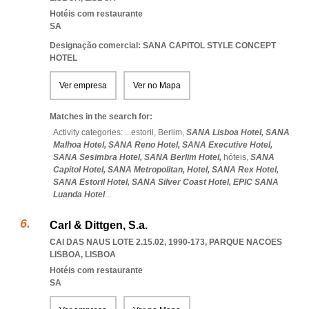
Hotéis com restaurante
SA
Designação comercial: SANA CAPITOL STYLE CONCEPT
HOTEL
Ver empresa
Ver no Mapa
Matches in the search for:
Activity categories: ...
estoril,
Berlim,
SANA Lisboa Hotel,
SANA
Malhoa Hotel,
SANA Reno Hotel,
SANA Executive Hotel,
SANA Sesimbra Hotel,
SANA Berlim Hotel,
hóteis,
SANA
Capitol Hotel,
SANA Metropolitan,
Hotel,
SANA Rex Hotel,
SANA Estoril Hotel,
SANA Silver Coast Hotel,
EPIC SANA
Luanda Hotel
...
Carl & Dittgen, S.a.
CAI DAS NAUS LOTE 2.15.02, 1990-173
,
PARQUE NACOES
LISBOA
,
LISBOA
Hotéis com restaurante
SA