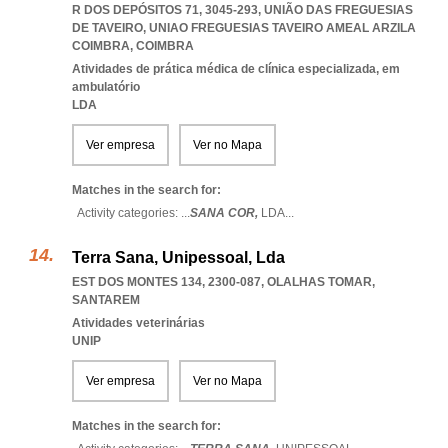
R DOS DEPÓSITOS 71, 3045-293, UNIÃO DAS FREGUESIAS
DE TAVEIRO
,
UNIAO FREGUESIAS TAVEIRO AMEAL ARZILA
COIMBRA
,
COIMBRA
Atividades de prática médica de clínica especializada, em
ambulatório
LDA
Ver empresa
Ver no Mapa
Matches in the search for:
Activity categories: ...
SANA COR,
LDA
...
Terra Sana, Unipessoal, Lda
EST DOS MONTES 134, 2300-087
,
OLALHAS TOMAR
,
SANTAREM
Atividades veterinárias
UNIP
Ver empresa
Ver no Mapa
Matches in the search for: