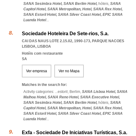
SANA Sesimbra Hotel,
SANA Berlim Hotel,
hóteis,
SANA
Capitol Hotel,
SANA Metropolitan,
Hotel,
SANA Rex Hotel,
SANA Estoril Hotel,
SANA Silver Coast Hotel,
EPIC SANA
Luanda Hotel
...
Sociedade Hoteleira De Sete-rios, S.a.
CAI DAS NAUS LOTE 2.15.02, 1990-173
,
PARQUE NACOES
LISBOA
,
LISBOA
Hotéis com restaurante
SA
Ver empresa
Ver no Mapa
Matches in the search for:
Activity categories: ...
estoril,
Berlim,
SANA Lisboa Hotel,
SANA
Malhoa Hotel,
SANA Reno Hotel,
SANA Executive Hotel,
SANA Sesimbra Hotel,
SANA Berlim Hotel,
hóteis,
SANA
Capitol Hotel,
SANA Metropolitan,
Hotel,
SANA Rex Hotel,
SANA Estoril Hotel,
SANA Silver Coast Hotel,
EPIC SANA
Luanda Hotel
...
Exfa - Sociedade De Iniciativas Turísticas, S.a.