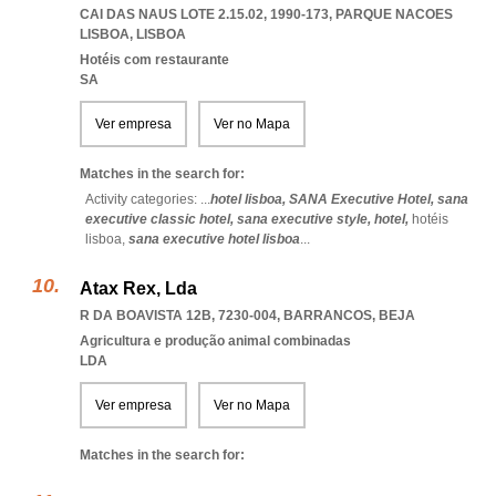
CAI DAS NAUS LOTE 2.15.02, 1990-173
,
PARQUE NACOES
LISBOA
,
LISBOA
Hotéis com restaurante
SA
Ver empresa
Ver no Mapa
Matches in the search for:
Activity categories: ...
hotel lisboa,
SANA Executive Hotel,
sana
executive classic hotel,
sana executive style,
hotel,
hotéis
lisboa,
sana executive hotel lisboa
...
Atax Rex, Lda
R DA BOAVISTA 12B, 7230-004
,
BARRANCOS
,
BEJA
Agricultura e produção animal combinadas
LDA
Ver empresa
Ver no Mapa
Matches in the search for: