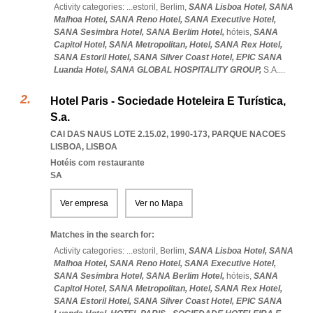
Activity categories: ...
estoril,
Berlim,
SANA Lisboa Hotel,
SANA
Malhoa Hotel,
SANA Reno Hotel,
SANA Executive Hotel,
SANA Sesimbra Hotel,
SANA Berlim Hotel,
hóteis,
SANA
Capitol Hotel,
SANA Metropolitan,
Hotel,
SANA Rex Hotel,
SANA Estoril Hotel,
SANA Silver Coast Hotel,
EPIC SANA
Luanda Hotel,
SANA GLOBAL HOSPITALITY GROUP,
S.A.
...
Hotel Paris - Sociedade Hoteleira E Turística,
S.a.
CAI DAS NAUS LOTE 2.15.02, 1990-173
,
PARQUE NACOES
LISBOA
,
LISBOA
Hotéis com restaurante
SA
Ver empresa
Ver no Mapa
Matches in the search for:
Activity categories: ...
estoril,
Berlim,
SANA Lisboa Hotel,
SANA
Malhoa Hotel,
SANA Reno Hotel,
SANA Executive Hotel,
SANA Sesimbra Hotel,
SANA Berlim Hotel,
hóteis,
SANA
Capitol Hotel,
SANA Metropolitan,
Hotel,
SANA Rex Hotel,
SANA Estoril Hotel,
SANA Silver Coast Hotel,
EPIC SANA