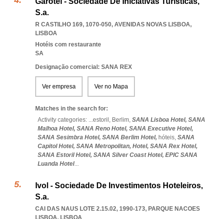
Garotel - Sociedade De Iniciativas Turísticas,
S.a.
R CASTILHO 169, 1070-050
,
AVENIDAS NOVAS LISBOA
,
LISBOA
Hotéis com restaurante
SA
Designação comercial: SANA REX
Ver empresa
Ver no Mapa
Matches in the search for:
Activity categories: ...
estoril,
Berlim,
SANA Lisboa Hotel,
SANA
Malhoa Hotel,
SANA Reno Hotel,
SANA Executive Hotel,
SANA Sesimbra Hotel,
SANA Berlim Hotel,
hóteis,
SANA
Capitol Hotel,
SANA Metropolitan,
Hotel,
SANA Rex Hotel,
SANA Estoril Hotel,
SANA Silver Coast Hotel,
EPIC SANA
Luanda Hotel
...
Ivol - Sociedade De Investimentos Hoteleiros,
S.a.
CAI DAS NAUS LOTE 2.15.02, 1990-173
,
PARQUE NACOES
LISBOA
,
LISBOA