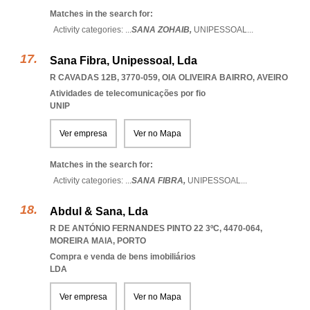
Matches in the search for:
Activity categories: ...
SANA ZOHAIB,
UNIPESSOAL
...
Sana Fibra, Unipessoal, Lda
R CAVADAS 12B, 3770-059
,
OIA OLIVEIRA BAIRRO
,
AVEIRO
Atividades de telecomunicações por fio
UNIP
Ver empresa
Ver no Mapa
Matches in the search for:
Activity categories: ...
SANA FIBRA,
UNIPESSOAL
...
Abdul & Sana, Lda
R DE ANTÓNIO FERNANDES PINTO 22 3ºC, 4470-064
,
MOREIRA MAIA
,
PORTO
Compra e venda de bens imobiliários
LDA
Ver empresa
Ver no Mapa