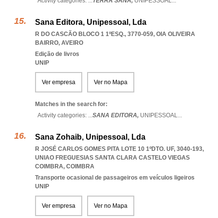
Activity categories: ...
TERRA SANA,
UNIPESSOAL
...
Sana Editora, Unipessoal, Lda
R DO CASCÃO BLOCO 1 1ºESQ., 3770-059
,
OIA OLIVEIRA
BAIRRO
,
AVEIRO
Edição de livros
UNIP
Ver empresa
Ver no Mapa
Matches in the search for:
Activity categories: ...
SANA EDITORA,
UNIPESSOAL
...
Sana Zohaib, Unipessoal, Lda
R JOSÉ CARLOS GOMES PITA LOTE 10 1ºDTO. UF, 3040-193
,
UNIAO FREGUESIAS SANTA CLARA CASTELO VIEGAS
COIMBRA
,
COIMBRA
Transporte ocasional de passageiros em veículos ligeiros
UNIP
Ver empresa
Ver no Mapa