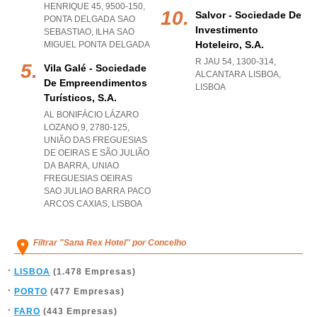
HENRIQUE 45, 9500-150
,
Salvor - Sociedade De
PONTA DELGADA SAO
Investimento
SEBASTIAO
,
ILHA SAO
Hoteleiro, S.a.
MIGUEL PONTA DELGADA
R JAU 54, 1300-314
,
Vila Galé - Sociedade
ALCANTARA LISBOA
,
De Empreendimentos
LISBOA
Turísticos, S.a.
AL BONIFÁCIO LÁZARO
LOZANO 9, 2780-125,
UNIÃO DAS FREGUESIAS
DE OEIRAS E SÃO JULIÃO
DA BARRA
,
UNIAO
FREGUESIAS OEIRAS
SAO JULIAO BARRA PACO
ARCOS CAXIAS
,
LISBOA
Filtrar "Sana Rex Hotel" por Concelho
LISBOA
(1.478 Empresas)
PORTO
(477 Empresas)
FARO
(443 Empresas)