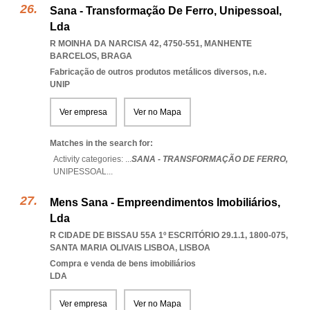
Sana - Transformação De Ferro, Unipessoal,
Lda
R MOINHA DA NARCISA 42, 4750-551
,
MANHENTE
BARCELOS
,
BRAGA
Fabricação de outros produtos metálicos diversos, n.e.
UNIP
Ver empresa
Ver no Mapa
Matches in the search for:
Activity categories: ...
SANA - TRANSFORMAÇÃO DE FERRO,
UNIPESSOAL
...
Mens Sana - Empreendimentos Imobiliários,
Lda
R CIDADE DE BISSAU 55A 1º ESCRITÓRIO 29.1.1, 1800-075
,
SANTA MARIA OLIVAIS LISBOA
,
LISBOA
Compra e venda de bens imobiliários
LDA
Ver empresa
Ver no Mapa