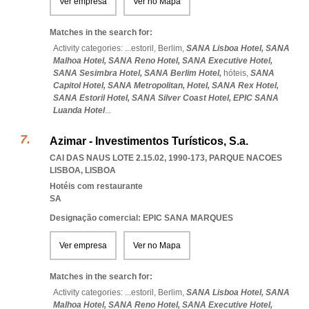
Ver empresa
Ver no Mapa
Matches in the search for:
Activity categories: ...
estoril,
Berlim,
SANA Lisboa Hotel,
SANA
Malhoa Hotel,
SANA Reno Hotel,
SANA Executive Hotel,
SANA Sesimbra Hotel,
SANA Berlim Hotel,
hóteis,
SANA
Capitol Hotel,
SANA Metropolitan,
Hotel,
SANA Rex Hotel,
SANA Estoril Hotel,
SANA Silver Coast Hotel,
EPIC SANA
Luanda Hotel
...
Azimar - Investimentos Turísticos, S.a.
CAI DAS NAUS LOTE 2.15.02, 1990-173
,
PARQUE NACOES
LISBOA
,
LISBOA
Hotéis com restaurante
SA
Designação comercial: EPIC SANA MARQUES
Ver empresa
Ver no Mapa
Matches in the search for:
Activity categories: ...
estoril,
Berlim,
SANA Lisboa Hotel,
SANA
Malhoa Hotel,
SANA Reno Hotel,
SANA Executive Hotel,