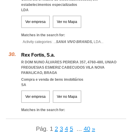
estabelecimentos especializados
LDA
Ver empresa
Ver no Mapa
Matches in the search for:
Activity categories: ...
SANA VIVO BRANDS,
LDA
...
Rex Fortis, S.a.
R DOM NUNO ÁLVARES PEREIRA 357, 4760-480
,
UNIAO
FREGUESIAS ESMERIZ CABECUDOS VILA NOVA
FAMALICAO
,
BRAGA
Compra e venda de bens imobiliários
SA
Ver empresa
Ver no Mapa
Matches in the search for:
Pág.
1
2
3
4
5
...
40
»