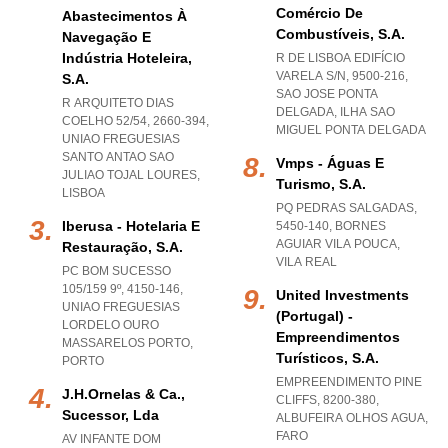
Comércio De
Abastecimentos À
Combustíveis, S.a.
Navegação E
Indústria Hoteleira,
R DE LISBOA EDIFÍCIO
VARELA S/N, 9500-216
,
S.a.
SAO JOSE PONTA
R ARQUITETO DIAS
DELGADA
,
ILHA SAO
COELHO 52/54, 2660-394
,
MIGUEL PONTA DELGADA
UNIAO FREGUESIAS
SANTO ANTAO SAO
Vmps - Águas E
JULIAO TOJAL LOURES
,
Turismo, S.a.
LISBOA
PQ PEDRAS SALGADAS,
Iberusa - Hotelaria E
5450-140
,
BORNES
AGUIAR VILA POUCA
,
Restauração, S.a.
VILA REAL
PC BOM SUCESSO
105/159 9º, 4150-146
,
United Investments
UNIAO FREGUESIAS
(portugal) -
LORDELO OURO
Empreendimentos
MASSARELOS PORTO
,
Turísticos, S.a.
PORTO
EMPREENDIMENTO PINE
J.h.ornelas & Ca.,
CLIFFS, 8200-380
,
Sucessor, Lda
ALBUFEIRA OLHOS AGUA
,
FARO
AV INFANTE DOM