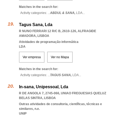
Matches in the search for:
Activity categories: ...
ABDUL & SANA,
LDA
...
Tagus Sana, Lda
R NUNO FERRARI 12 R/C B, 2610-126
,
ALFRAGIDE
AMADORA
,
LISBOA
Atividades de programação informática
LDA
Ver empresa
Ver no Mapa
Matches in the search for:
Activity categories: ...
TAGUS SANA,
LDA
...
In-sana, Unipessoal, Lda
R DE ANGOLA 7, 2745-066
,
UNIAO FREGUESIAS QUELUZ
BELAS SINTRA
,
LISBOA
Outras atividades de consultoria, científicas, técnicas e
similares, n.e.
UNIP