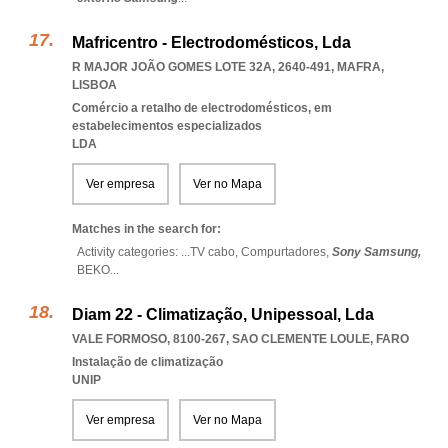
Mafricentro - Electrodomésticos, Lda
R MAJOR JOÃO GOMES LOTE 32A, 2640-491
,
MAFRA
,
LISBOA
Comércio a retalho de electrodomésticos, em
estabelecimentos especializados
LDA
Ver empresa
Ver no Mapa
Matches in the search for:
Activity categories: ...
TV cabo,
Compurtadores,
Sony Samsung,
BEKO
...
Diam 22 - Climatização, Unipessoal, Lda
VALE FORMOSO, 8100-267
,
SAO CLEMENTE LOULE
,
FARO
Instalação de climatização
UNIP
Ver empresa
Ver no Mapa