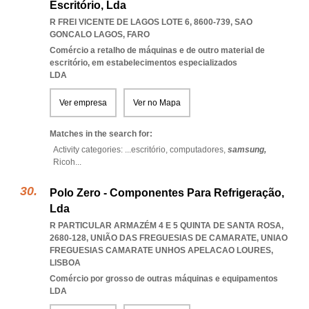
Escritório, Lda
R FREI VICENTE DE LAGOS LOTE 6, 8600-739
,
SAO
GONCALO LAGOS
,
FARO
Comércio a retalho de máquinas e de outro material de
escritório, em estabelecimentos especializados
LDA
Ver empresa
Ver no Mapa
Matches in the search for:
Activity categories: ...
escritório,
computadores,
samsung,
Ricoh
...
Polo Zero - Componentes Para Refrigeração,
Lda
R PARTICULAR ARMAZÉM 4 E 5 QUINTA DE SANTA ROSA,
2680-128, UNIÃO DAS FREGUESIAS DE CAMARATE
,
UNIAO
FREGUESIAS CAMARATE UNHOS APELACAO LOURES
,
LISBOA
Comércio por grosso de outras máquinas e equipamentos
LDA