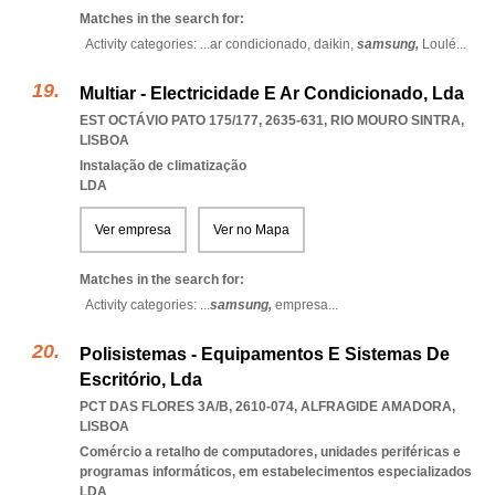
Matches in the search for:
Activity categories: ...
ar condicionado,
daikin,
samsung,
Loulé
...
Multiar - Electricidade E Ar Condicionado, Lda
EST OCTÁVIO PATO 175/177, 2635-631
,
RIO MOURO SINTRA
,
LISBOA
Instalação de climatização
LDA
Ver empresa
Ver no Mapa
Matches in the search for:
Activity categories: ...
samsung,
empresa
...
Polisistemas - Equipamentos E Sistemas De
Escritório, Lda
PCT DAS FLORES 3A/B, 2610-074
,
ALFRAGIDE AMADORA
,
LISBOA
Comércio a retalho de computadores, unidades periféricas e
programas informáticos, em estabelecimentos especializados
LDA