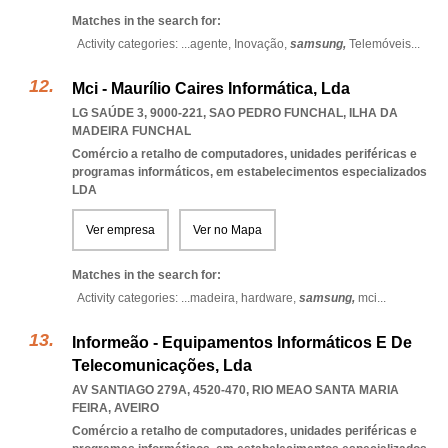
Matches in the search for:
Activity categories: ...
agente,
Inovação,
samsung,
Telemóveis
...
Mci - Maurílio Caires Informática, Lda
LG SAÚDE 3, 9000-221
,
SAO PEDRO FUNCHAL
,
ILHA DA
MADEIRA FUNCHAL
Comércio a retalho de computadores, unidades periféricas e
programas informáticos, em estabelecimentos especializados
LDA
Ver empresa
Ver no Mapa
Matches in the search for:
Activity categories: ...
madeira,
hardware,
samsung,
mci
...
Informeão - Equipamentos Informáticos E De
Telecomunicações, Lda
AV SANTIAGO 279A, 4520-470
,
RIO MEAO SANTA MARIA
FEIRA
,
AVEIRO
Comércio a retalho de computadores, unidades periféricas e