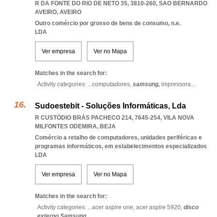
R DA FONTE DO RIO DE NETO 35, 3810-260
,
SAO BERNARDO
AVEIRO
,
AVEIRO
Outro comércio por grosso de bens de consumo, n.e.
LDA
Ver empresa
Ver no Mapa
Matches in the search for:
Activity categories: ...
computadores,
samsung,
impressora
...
Sudoestebit - Soluções Informáticas, Lda
R CUSTÓDIO BRÁS PACHECO 214, 7645-254
,
VILA NOVA
MILFONTES ODEMIRA
,
BEJA
Comércio a retalho de computadores, unidades periféricas e
programas informáticos, em estabelecimentos especializados
LDA
Ver empresa
Ver no Mapa
Matches in the search for:
Activity categories: ...
acer aspire one,
acer aspire 5920,
disco
externo Samsung
...