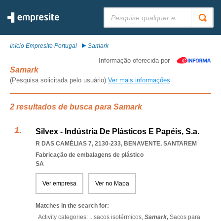
Pesquisar:
Início Empresite Portugal
Samark
Informação oferecida por
Samark
(Pesquisa solicitada pelo usuário)
Ver mais informações
2 resultados de busca para Samark
Silvex - Indústria De Plásticos E Papéis, S.a.
R DAS CAMÉLIAS 7, 2130-233
,
BENAVENTE
,
SANTAREM
Fabricação de embalagens de plástico
SA
Ver empresa
Ver no Mapa
Matches in the search for:
Activity categories: ...
sacos isotérmicos,
Samark,
Sacos para