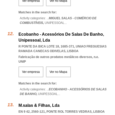
Ver empresa
Ver no Mapa
Matches in the search for:
Activity categories: ...
MIGUEL SALAS - COMÉRCIO DE
COMBUSTÍVEIS,
UNIPESSOAL
...
Ecobanho - Acessórios De Salas De Banho,
Unipessoal, Lda
R PONTE DA BICA LOTE 18, 1685-371
,
UNIAO FREGUESIAS
RAMADA CANECAS ODIVELAS
,
LISBOA
Fabricação de outros produtos metálicos diversos, n.e.
UNIP
Ver empresa
Ver no Mapa
Matches in the search for:
Activity categories: ...
ECOBANHO - ACESSÓRIOS DE SALAS
DE BANHO,
UNIPESSOAL
...
M.salas & Filhas, Lda
EN 9 42, 2560-121
,
PONTE ROL TORRES VEDRAS
,
LISBOA