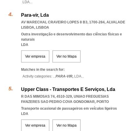
LDA
...
Para-vir, Lda
AV MARECHAL CRAVEIRO LOPES 8 B3, 1700-284
,
ALVALADE
LISBOA
,
LISBOA
Outra investigação e desenvolvimento das ciências físicas e
naturais
LDA
Ver empresa
Ver no Mapa
Matches in the search for:
Activity categories: ...
PARA-VIR,
LDA
...
Upper Class - Transportes E Serviços, Lda
R DAS MIMOSAS 74, 4510-329
,
UNIAO FREGUESIAS
FANZERES SAO PEDRO COVA GONDOMAR
,
PORTO
Transporte ocasional de passageiros em veículos ligeiros
LDA
Ver empresa
Ver no Mapa