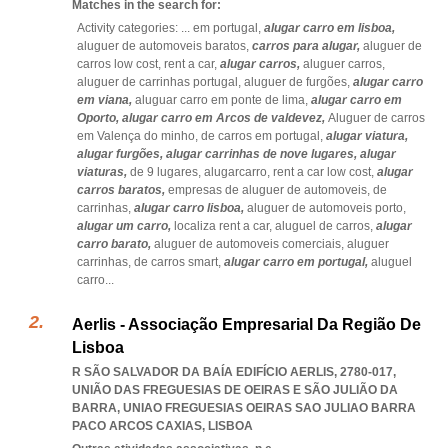
Matches in the search for:
Activity categories: ...
em portugal,
alugar carro em lisboa,
aluguer de automoveis baratos,
carros para alugar,
aluguer de
carros low cost,
rent a car,
alugar carros,
aluguer carros,
aluguer de carrinhas portugal,
aluguer de furgões,
alugar carro
em viana,
aluguar carro em ponte de lima,
alugar carro em
Oporto,
alugar carro em Arcos de valdevez,
Aluguer de carros
em Valença do minho,
de carros em portugal,
alugar viatura,
alugar furgões,
alugar carrinhas de nove lugares,
alugar
viaturas,
de 9 lugares,
alugarcarro,
rent a car low cost,
alugar
carros baratos,
empresas de aluguer de automoveis,
de
carrinhas,
alugar carro lisboa,
aluguer de automoveis porto,
alugar um carro,
localiza rent a car,
aluguel de carros,
alugar
carro barato,
aluguer de automoveis comerciais,
aluguer
carrinhas,
de carros smart,
alugar carro em portugal,
aluguel
carro
...
Aerlis - Associação Empresarial Da Região De
Lisboa
R SÃO SALVADOR DA BAÍA EDIFÍCIO AERLIS, 2780-017,
UNIÃO DAS FREGUESIAS DE OEIRAS E SÃO JULIÃO DA
BARRA
,
UNIAO FREGUESIAS OEIRAS SAO JULIAO BARRA
PACO ARCOS CAXIAS
,
LISBOA