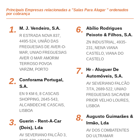
Principais Empresas relacionadas a "Salas Para Alugar " ordenados
por cobrança
M. J. Vendeiro, S.a.
Abílio Rodrigues
Peixoto & Filhos, S.a.
R ESTRADA NOVA 837,
4495-524, UNIÃO DAS
ZN INDUSTRIAL, 4935-
FREGUESIAS DE AVER-O-
231
,
NEIVA VIANA
MAR
,
UNIAO FREGUESIAS
CASTELO
,
VIANA DO
AVER O MAR AMORIM
CASTELO
TERROSO POVOA
Hr - Aluguer De
VARZIM
,
PORTO
Automóveis, S.a.
Conforama Portugal,
AV SEVERIANO FALCÃO
S.a.
7/7A, 2689-522
,
UNIAO
EN 9 KM 6, 8 CASCAIS
FREGUESIAS SACAVEM
SHOPPING, 2645-543
,
PRIOR VELHO LOURES
,
ALCABIDECHE CASCAIS
,
LISBOA
LISBOA
Augusto Guimarães &
Guerin - Rent-A-Car
Irmão, Lda
(dois), Lda
AV DOS COMBATENTES
AV SEVERIANO FALCÃO 3,
DO ULTRAMAR