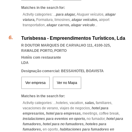
Matches in the search for:
Activity categories: ...
para alugar,
Aluguer veículos,
alugar
viatura,
Formatura,
limosines,
alugar veículos,
airport
transportation,
alugar carros,
alugar veiculo
...
Turisbessa - Empreendimentos Turísticos, Lda
R DOUTOR MARQUES DE CARVALHO 111, 4100-325
,
RAMALDE PORTO
,
PORTO
Hotéis com restaurante
LDA
Designação comercial: BESSAHOTEL BOAVISTA
Ver empresa
Ver no Mapa
Matches in the search for:
Activity categories: ...
hoteles,
vacation,
salas,
familiares,
vacaciones de verano,
viajes de negocios,
hotel para
empresarios,
hotel para empresas,
meetings,
coffee break,
instalaciones para eventos en oporto,
no fumador,
hotel para
fumadores,
hotel para no fumadores,
hoteles para
fumadores,
en oporto,
habitaciones para fumadores en