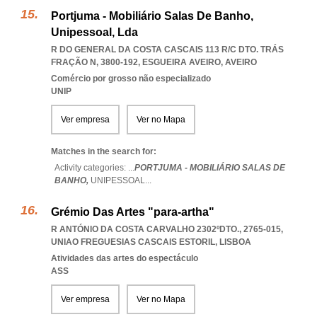
Portjuma - Mobiliário Salas De Banho,
Unipessoal, Lda
R DO GENERAL DA COSTA CASCAIS 113 R/C DTO. TRÁS
FRAÇÃO N, 3800-192
,
ESGUEIRA AVEIRO
,
AVEIRO
Comércio por grosso não especializado
UNIP
Ver empresa
Ver no Mapa
Matches in the search for:
Activity categories: ...
PORTJUMA - MOBILIÁRIO SALAS DE
BANHO,
UNIPESSOAL
...
Grémio Das Artes "para-artha"
R ANTÓNIO DA COSTA CARVALHO 2302ºDTO., 2765-015
,
UNIAO FREGUESIAS CASCAIS ESTORIL
,
LISBOA
Atividades das artes do espectáculo
ASS
Ver empresa
Ver no Mapa