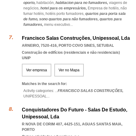
oporto,
habitación,
habitacion para no fumadores,
viagens de
negócios,
hotel para os empresários,
Empresa de hotéis,
não
fumar hotéis,
hotéis porto fumadores,
quartos para porta sala
de fumo,
sono quartos para não fumadores,
quartos para
fumadores,
menu executivo
...
Francisco Salas Construções, Unipessoal, Lda
ARNEIRO, 7520-416
,
PORTO COVO SINES
,
SETUBAL
Construção de edifícios (residenciais e não residenciais)
UNIP
Ver empresa
Ver no Mapa
Matches in the search for:
Activity categories: ...
FRANCISCO SALAS CONSTRUÇÕES,
UNIPESSOAL
...
Conquistadores Do Futuro - Salas De Estudo,
Unipessoal, Lda
R NOVA DE CORIM 407, 4425-151
,
AGUAS SANTAS MAIA
,
PORTO