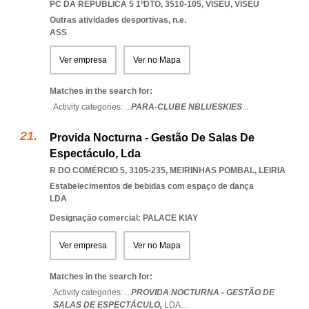
PC DA REPÚBLICA 5 1ºDTO, 3510-105
,
VISEU
,
VISEU
Outras atividades desportivas, n.e.
ASS
Ver empresa
Ver no Mapa
Matches in the search for:
Activity categories: ...
PARA-CLUBE NBLUESKIES
...
Provida Nocturna - Gestão De Salas De
Espectáculo, Lda
R DO COMÉRCIO 5, 3105-235
,
MEIRINHAS POMBAL
,
LEIRIA
Estabelecimentos de bebidas com espaço de dança
LDA
Designação comercial: PALACE KIAY
Ver empresa
Ver no Mapa
Matches in the search for:
Activity categories: ...
PROVIDA NOCTURNA - GESTÃO DE
SALAS DE ESPECTÁCULO,
LDA
...