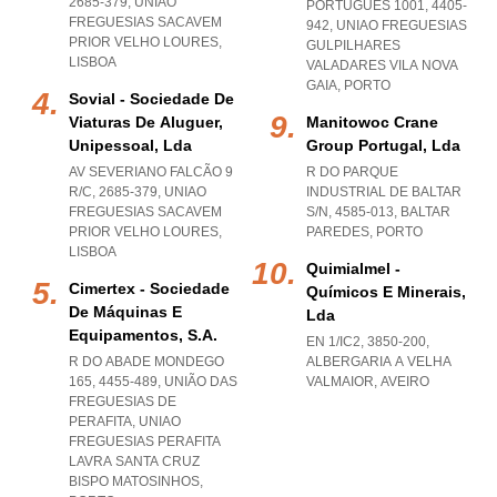
2685-379
,
UNIAO
PORTUGUÊS 1001, 4405-
FREGUESIAS SACAVEM
942
,
UNIAO FREGUESIAS
PRIOR VELHO LOURES
,
GULPILHARES
LISBOA
VALADARES VILA NOVA
GAIA
,
PORTO
Sovial - Sociedade De
Viaturas De Aluguer,
Manitowoc Crane
Unipessoal, Lda
Group Portugal, Lda
AV SEVERIANO FALCÃO 9
R DO PARQUE
R/C, 2685-379
,
UNIAO
INDUSTRIAL DE BALTAR
FREGUESIAS SACAVEM
S/N, 4585-013
,
BALTAR
PRIOR VELHO LOURES
,
PAREDES
,
PORTO
LISBOA
Quimialmel -
Cimertex - Sociedade
Químicos E Minerais,
De Máquinas E
Lda
Equipamentos, S.a.
EN 1/IC2, 3850-200
,
R DO ABADE MONDEGO
ALBERGARIA A VELHA
165, 4455-489, UNIÃO DAS
VALMAIOR
,
AVEIRO
FREGUESIAS DE
PERAFITA
,
UNIAO
FREGUESIAS PERAFITA
LAVRA SANTA CRUZ
BISPO MATOSINHOS
,