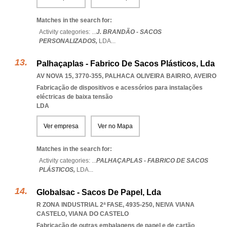
Matches in the search for:
Activity categories: ...
J. BRANDÃO - SACOS
PERSONALIZADOS,
LDA
...
Palhaçaplas - Fabrico De Sacos Plásticos, Lda
AV NOVA 15, 3770-355
,
PALHACA OLIVEIRA BAIRRO
,
AVEIRO
Fabricação de dispositivos e acessórios para instalações
eléctricas de baixa tensão
LDA
Ver empresa
Ver no Mapa
Matches in the search for:
Activity categories: ...
PALHAÇAPLAS - FABRICO DE SACOS
PLÁSTICOS,
LDA
...
Globalsac - Sacos De Papel, Lda
R ZONA INDUSTRIAL 2ª FASE, 4935-250
,
NEIVA VIANA
CASTELO
,
VIANA DO CASTELO
Fabricação de outras embalagens de papel e de cartão