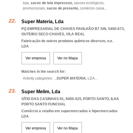
loja,
sacos de tela impressos,
sacoss ecológicos,
promocionais,
sacos de presente,
comércio caixa
...
Super Materia, Lda
PQ EMPRESARIAL DE CHAVES PAVILHÃO B7 S/N, 5400-673
,
OUTEIRO SECO CHAVES
,
VILA REAL
Fabricação de outros produtos químicos diversos, n.e.
LDA
Ver empresa
Ver no Mapa
Matches in the search for:
Activity categories: ...
SUPER MATERIA,
LDA
...
Super Melim, Lda
SÍTIO DAS CASINHAS 91, 9400-025
,
PORTO SANTO
,
ILHA
PORTO SANTO FUNCHAL
Comércio a retalho em supermercados e hipermercados
LDA
Ver empresa
Ver no Mapa