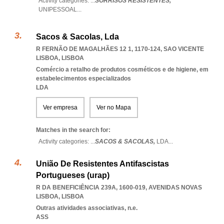
Activity categories: ...
SORRISOS RESISTENTES,
UNIPESSOAL
...
Sacos & Sacolas, Lda
R FERNÃO DE MAGALHÃES 12 1, 1170-124
,
SAO VICENTE
LISBOA
,
LISBOA
Comércio a retalho de produtos cosméticos e de higiene, em
estabelecimentos especializados
LDA
Ver empresa
Ver no Mapa
Matches in the search for:
Activity categories: ...
SACOS & SACOLAS,
LDA
...
União De Resistentes Antifascistas
Portugueses (urap)
R DA BENEFICIÊNCIA 239A, 1600-019
,
AVENIDAS NOVAS
LISBOA
,
LISBOA
Outras atividades associativas, n.e.
ASS