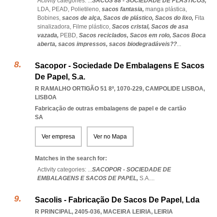
Activity categories: ...
SACOS 88 - SOCIEDADE DE PLÁSTICOS,
LDA,
PEAD,
Polietileno,
sacos fantasia,
manga plástica,
Bobines,
sacos de alça,
Sacos de plástico,
Sacos do lixo,
Fita
sinalizadora,
Filme plástico,
Sacos cristal,
Sacos de asa
vazada,
PEBD,
Sacos reciclados,
Sacos em rolo,
Sacos Boca
aberta,
sacos impressos,
sacos biodegradáveis??
...
Sacopor - Sociedade De Embalagens E Sacos
De Papel, S.a.
R RAMALHO ORTIGÃO 51 8º, 1070-229
,
CAMPOLIDE LISBOA
,
LISBOA
Fabricação de outras embalagens de papel e de cartão
SA
Ver empresa
Ver no Mapa
Matches in the search for:
Activity categories: ...
SACOPOR - SOCIEDADE DE
EMBALAGENS E SACOS DE PAPEL,
S.A.
...
Sacolis - Fabricação De Sacos De Papel, Lda
R PRINCIPAL, 2405-036
,
MACEIRA LEIRIA
,
LEIRIA