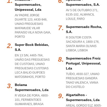
Supermercados,
Supermercados, S.a.
Unipessoal, Lda
AV 5 DE OUTUBRO 271,
8135-102
,
ALMANCIL
AV PADRE JORGE
LOULE
,
FARO
DUARTE 123, 4430-946
,
UNIAO FREGUESIAS
Supermercado Rocha,
MAFAMUDE VILAR
S.a.
PARAISO VILA NOVA GAIA
,
PORTO
R DOUTOR COSTA
SACADURA 4, 1800-176
,
Super Bock Bebidas,
SANTA MARIA OLIVAIS
S.a.
LISBOA
,
LISBOA
EN 13 S/N, 4465-764,
Supermercados Froiz
UNIÃO DAS FREGUESIAS
Portugal, Unipessoal,
DE CUSTOIAS
,
UNIAO
Lda
FREGUESIAS CUSTOIAS
LECA BALIO GUIFOES
TUÍDO, 4930-327
,
UNIAO
MATOSINHOS
,
PORTO
FREGUESIAS GANDRA
TAIAO VALENCA
,
VIANA
Bolama
DO CASTELO
Supermercados, Lda
Algartalhos -
R VEIGA DE FORA, 4800-
Supermercados, Lda
101
,
FERMENTOES
GUIMARAES
,
BRAGA
AREAL GORDO 51Z, 8005-