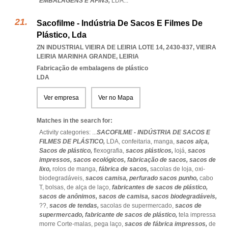
EMBALAGENS E AFINS,
LDA
...
Sacofilme - Indústria De Sacos E Filmes De
Plástico, Lda
ZN INDUSTRIAL VIEIRA DE LEIRIA LOTE 14, 2430-837
,
VIEIRA
LEIRIA MARINHA GRANDE
,
LEIRIA
Fabricação de embalagens de plástico
LDA
Ver empresa
Ver no Mapa
Matches in the search for:
Activity categories: ...
SACOFILME - INDÚSTRIA DE SACOS E
FILMES DE PLÁSTICO,
LDA,
confeitaria,
manga,
sacos alça,
Sacos de plástico,
flexografia,
sacos plásticos,
lojá,
sacos
impressos,
sacos ecológicos,
fabricação de sacos,
sacos de
lixo,
rolos de manga,
fábrica de sacos,
sacolas de loja,
oxi-
biodegradáveis,
sacos camisa,
perfurado sacos punho,
cabo
T,
bolsas,
de alça de laço,
fabricantes de sacos de plástico,
sacos de anônimos,
sacos de camisa,
sacos biodegradáveis,
??,
sacos de tendas,
sacolas de supermercado,
sacos de
supermercado,
fabricante de sacos de plástico,
tela impressa
morre Corte-malas,
pega laço,
sacos de fábrica impressos,
de