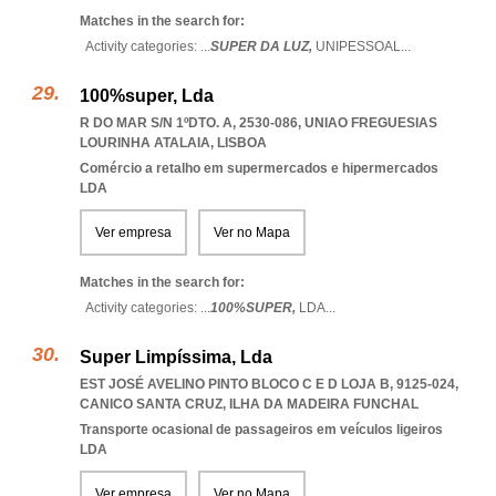
Matches in the search for:
Activity categories: ...
SUPER DA LUZ,
UNIPESSOAL
...
100%super, Lda
R DO MAR S/N 1ºDTO. A, 2530-086
,
UNIAO FREGUESIAS
LOURINHA ATALAIA
,
LISBOA
Comércio a retalho em supermercados e hipermercados
LDA
Ver empresa
Ver no Mapa
Matches in the search for:
Activity categories: ...
100%SUPER,
LDA
...
Super Limpíssima, Lda
EST JOSÉ AVELINO PINTO BLOCO C E D LOJA B, 9125-024
,
CANICO SANTA CRUZ
,
ILHA DA MADEIRA FUNCHAL
Transporte ocasional de passageiros em veículos ligeiros
LDA
Ver empresa
Ver no Mapa