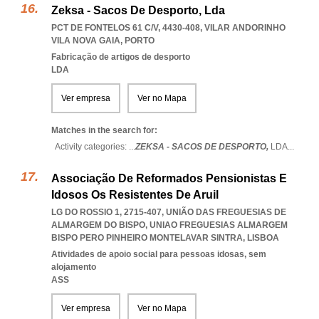
Zeksa - Sacos De Desporto, Lda
PCT DE FONTELOS 61 C/V, 4430-408
,
VILAR ANDORINHO
VILA NOVA GAIA
,
PORTO
Fabricação de artigos de desporto
LDA
Ver empresa
Ver no Mapa
Matches in the search for:
Activity categories: ...
ZEKSA - SACOS DE DESPORTO,
LDA
...
Associação De Reformados Pensionistas E
Idosos Os Resistentes De Aruil
LG DO ROSSIO 1, 2715-407, UNIÃO DAS FREGUESIAS DE
ALMARGEM DO BISPO
,
UNIAO FREGUESIAS ALMARGEM
BISPO PERO PINHEIRO MONTELAVAR SINTRA
,
LISBOA
Atividades de apoio social para pessoas idosas, sem
alojamento
ASS
Ver empresa
Ver no Mapa