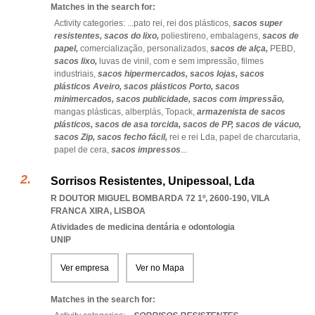
Matches in the search for:
Activity categories: ...
pato rei,
rei dos plásticos,
sacos super
resistentes,
sacos do lixo,
poliestireno,
embalagens,
sacos de
papel,
comercialização,
personalizados,
sacos de alça,
PEBD,
sacos lixo,
luvas de vinil,
com e sem impressão,
filmes
industriais,
sacos hipermercados,
sacos lojas,
sacos
plásticos Aveiro,
sacos plásticos Porto,
sacos
minimercados,
sacos publicidade,
sacos com impressão,
mangas plásticas,
alberplás,
Topack,
armazenista de sacos
plásticos,
sacos de asa torcida,
sacos de PP,
sacos de vácuo,
sacos Zip,
sacos fecho fácil,
rei e rei Lda,
papel de charcutaria,
papel de cera,
sacos impressos
...
Sorrisos Resistentes, Unipessoal, Lda
R DOUTOR MIGUEL BOMBARDA 72 1º, 2600-190
,
VILA
FRANCA XIRA
,
LISBOA
Atividades de medicina dentária e odontologia
UNIP
Ver empresa
Ver no Mapa
Matches in the search for: