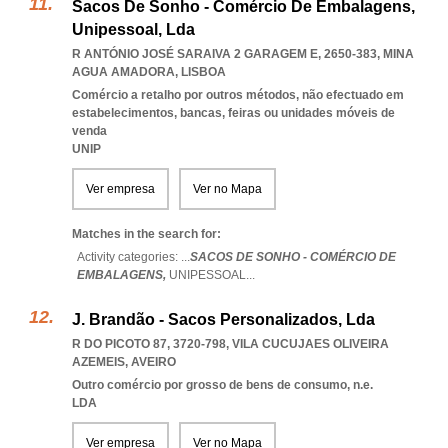
Sacos De Sonho - Comércio De Embalagens,
Unipessoal, Lda
R ANTÓNIO JOSÉ SARAIVA 2 GARAGEM E, 2650-383
,
MINA
AGUA AMADORA
,
LISBOA
Comércio a retalho por outros métodos, não efectuado em
estabelecimentos, bancas, feiras ou unidades móveis de
venda
UNIP
Ver empresa
Ver no Mapa
Matches in the search for:
Activity categories: ...
SACOS DE SONHO - COMÉRCIO DE
EMBALAGENS,
UNIPESSOAL
...
J. Brandão - Sacos Personalizados, Lda
R DO PICOTO 87, 3720-798
,
VILA CUCUJAES OLIVEIRA
AZEMEIS
,
AVEIRO
Outro comércio por grosso de bens de consumo, n.e.
LDA
Ver empresa
Ver no Mapa