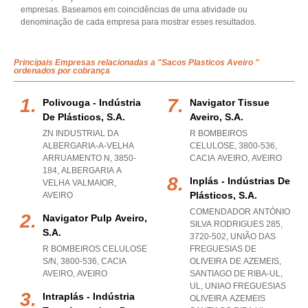
empresas. Baseamos em coincidências de uma atividade ou
denominação de cada empresa para mostrar esses resultados.
Principais Empresas relacionadas a "Sacos Plasticos Aveiro "
ordenados por cobrança
Polivouga - Indústria
Navigator Tissue
De Plásticos, S.a.
Aveiro, S.a.
ZN INDUSTRIAL DA
R BOMBEIROS
ALBERGARIA-A-VELHA
CELULOSE, 3800-536
,
ARRUAMENTO N, 3850-
CACIA AVEIRO
,
AVEIRO
184
,
ALBERGARIA A
Inplás - Indústrias De
VELHA VALMAIOR
,
Plásticos, S.a.
AVEIRO
COMENDADOR ANTÓNIO
Navigator Pulp Aveiro,
SILVA RODRIGUES 285,
S.a.
3720-502, UNIÃO DAS
R BOMBEIROS CELULOSE
FREGUESIAS DE
S/N, 3800-536
,
CACIA
OLIVEIRA DE AZEMEIS,
AVEIRO
,
AVEIRO
SANTIAGO DE RIBA-UL,
UL
,
UNIAO FREGUESIAS
Intraplás - Indústria
OLIVEIRA AZEMEIS