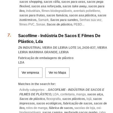
sacos shopping,
sacos ráfia,
sacos para uvas,
sacos pega
flexível,
sacos asa reforçada,
sacos take away,
sacos para
lixo,
industriais,
filmes biodegradáveis,
aventais polietileno,
sacos para frutas,
sacos famácia,
sacos asa plástica,
sacos
isotérmicos,
Samark,
Sacos para sandes,
Senhas sua vez,
filmes PVC,
Sonae,
Sacos de plástico,
PEBD
...
Sacofilme - Indústria De Sacos E Filmes De
Plástico, Lda
ZN INDUSTRIAL VIEIRA DE LEIRIA LOTE 14, 2430-837
,
VIEIRA
LEIRIA MARINHA GRANDE
,
LEIRIA
Fabricação de embalagens de plástico
LDA
Ver empresa
Ver no Mapa
Matches in the search for:
Activity categories: ...
SACOFILME - INDÚSTRIA DE SACOS E
FILMES DE PLÁSTICO,
LDA,
confeitaria,
manga,
sacos alça,
Sacos de plástico,
flexografia,
sacos plásticos,
lojá,
sacos
impressos,
sacos ecológicos,
fabricação de sacos,
sacos de
lixo,
rolos de manga,
fábrica de sacos,
sacolas de loja,
oxi-
biodegradáveis,
sacos camisa,
perfurado sacos punho,
cabo