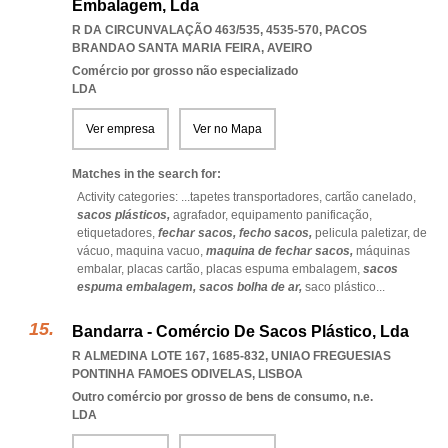
Embalagem, Lda
R DA CIRCUNVALAÇÃO 463/535, 4535-570
,
PACOS
BRANDAO SANTA MARIA FEIRA
,
AVEIRO
Comércio por grosso não especializado
LDA
Ver empresa
Ver no Mapa
Matches in the search for:
Activity categories: ...
tapetes transportadores,
cartão canelado,
sacos plásticos,
agrafador,
equipamento panificação,
etiquetadores,
fechar sacos,
fecho sacos,
pelicula paletizar,
de
vácuo,
maquina vacuo,
maquina de fechar sacos,
máquinas
embalar,
placas cartão,
placas espuma embalagem,
sacos
espuma embalagem,
sacos bolha de ar,
saco plástico
...
Bandarra - Comércio De Sacos Plástico, Lda
R ALMEDINA LOTE 167, 1685-832
,
UNIAO FREGUESIAS
PONTINHA FAMOES ODIVELAS
,
LISBOA
Outro comércio por grosso de bens de consumo, n.e.
LDA