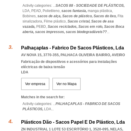
Activity categories: ...
SACOS 88 - SOCIEDADE DE PLÁSTICOS,
LDA,
PEAD,
Polietileno,
sacos fantasia,
manga plástica,
Bobines,
sacos de alça,
Sacos de plástico,
Sacos do lixo,
Fita
sinalizadora,
Filme plástico,
Sacos cristal,
Sacos de asa
vazada,
PEBD,
Sacos reciclados,
Sacos em rolo,
Sacos Boca
aberta,
sacos impressos,
sacos biodegradáveis??
...
Palhaçaplas - Fabrico De Sacos Plásticos, Lda
AV NOVA 15, 3770-355
,
PALHACA OLIVEIRA BAIRRO
,
AVEIRO
Fabricação de dispositivos e acessórios para instalações
eléctricas de baixa tensão
LDA
Ver empresa
Ver no Mapa
Matches in the search for:
Activity categories: ...
PALHAÇAPLAS - FABRICO DE SACOS
PLÁSTICOS,
LDA
...
Plásticos Dão - Sacos Papel E De Plástico, Lda
ZN INDUSTRIAL 1 LOTE 53 ESCRITÓRIO 1, 3520-095
,
NELAS
,