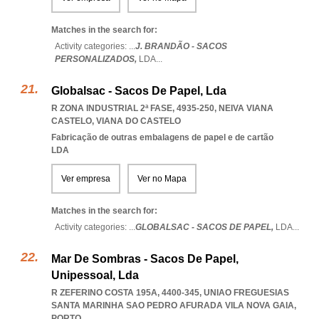
Matches in the search for:
Activity categories: ...
J. BRANDÃO - SACOS
PERSONALIZADOS,
LDA
...
Globalsac - Sacos De Papel, Lda
R ZONA INDUSTRIAL 2ª FASE, 4935-250
,
NEIVA VIANA
CASTELO
,
VIANA DO CASTELO
Fabricação de outras embalagens de papel e de cartão
LDA
Ver empresa
Ver no Mapa
Matches in the search for:
Activity categories: ...
GLOBALSAC - SACOS DE PAPEL,
LDA
...
Mar De Sombras - Sacos De Papel,
Unipessoal, Lda
R ZEFERINO COSTA 195A, 4400-345
,
UNIAO FREGUESIAS
SANTA MARINHA SAO PEDRO AFURADA VILA NOVA GAIA
,
PORTO