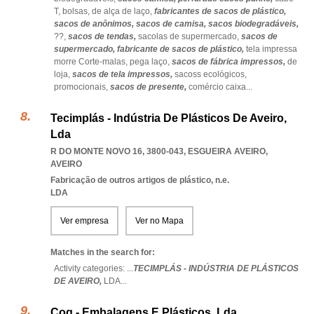
T,
bolsas,
de alça de laço,
fabricantes de sacos de plástico,
sacos de anônimos,
sacos de camisa,
sacos biodegradáveis,
??,
sacos de tendas,
sacolas de supermercado,
sacos de
supermercado,
fabricante de sacos de plástico,
tela impressa
morre Corte-malas,
pega laço,
sacos de fábrica impressos,
de
loja,
sacos de tela impressos,
sacoss ecológicos,
promocionais,
sacos de presente,
comércio caixa
...
Tecimplás - Indústria De Plásticos De Aveiro,
Lda
R DO MONTE NOVO 16, 3800-043
,
ESGUEIRA AVEIRO
,
AVEIRO
Fabricação de outros artigos de plástico, n.e.
LDA
Ver empresa
Ver no Mapa
Matches in the search for:
Activity categories: ...
TECIMPLÁS - INDÚSTRIA DE PLÁSTICOS
DE AVEIRO,
LDA
...
Cog - Embalagens E Plásticos, Lda