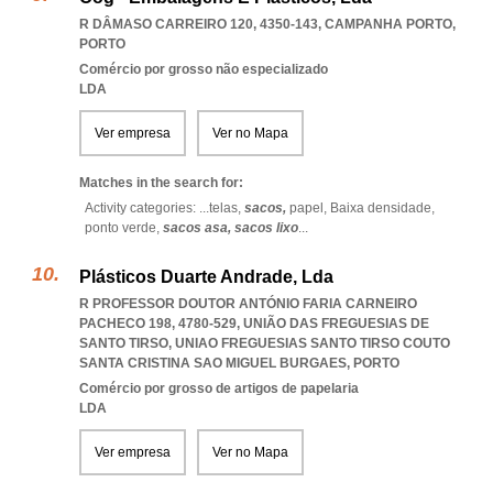
R DÂMASO CARREIRO 120, 4350-143
,
CAMPANHA PORTO
,
PORTO
Comércio por grosso não especializado
LDA
Ver empresa
Ver no Mapa
Matches in the search for:
Activity categories: ...
telas,
sacos,
papel,
Baixa densidade,
ponto verde,
sacos asa,
sacos lixo
...
Plásticos Duarte Andrade, Lda
R PROFESSOR DOUTOR ANTÓNIO FARIA CARNEIRO
PACHECO 198, 4780-529, UNIÃO DAS FREGUESIAS DE
SANTO TIRSO
,
UNIAO FREGUESIAS SANTO TIRSO COUTO
SANTA CRISTINA SAO MIGUEL BURGAES
,
PORTO
Comércio por grosso de artigos de papelaria
LDA
Ver empresa
Ver no Mapa