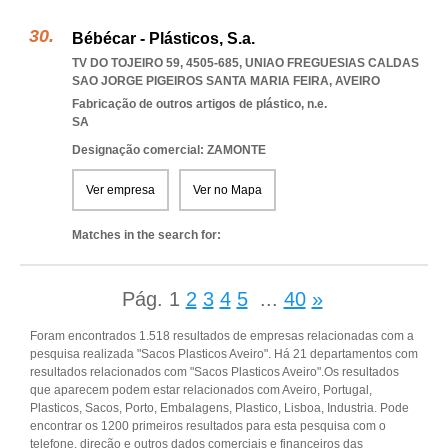
Bébécar - Plásticos, S.a.
TV DO TOJEIRO 59, 4505-685
,
UNIAO FREGUESIAS CALDAS
SAO JORGE PIGEIROS SANTA MARIA FEIRA
,
AVEIRO
Fabricação de outros artigos de plástico, n.e.
SA
Designação comercial: ZAMONTE
Ver empresa
Ver no Mapa
Matches in the search for:
Pág.
1
2
3
4
5
...
40
»
Foram encontrados 1.518 resultados de empresas relacionadas com a
pesquisa realizada "Sacos Plasticos Aveiro". Há 21 departamentos com
resultados relacionados com "Sacos Plasticos Aveiro".Os resultados
que aparecem podem estar relacionados com Aveiro, Portugal,
Plasticos, Sacos, Porto, Embalagens, Plastico, Lisboa, Industria. Pode
encontrar os 1200 primeiros resultados para esta pesquisa com o
telefone, direção e outros dados comerciais e financeiros das