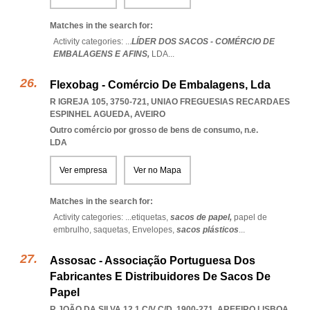
Matches in the search for:
Activity categories: ...
LÍDER DOS SACOS - COMÉRCIO DE
EMBALAGENS E AFINS,
LDA
...
Flexobag - Comércio De Embalagens, Lda
R IGREJA 105, 3750-721
,
UNIAO FREGUESIAS RECARDAES
ESPINHEL AGUEDA
,
AVEIRO
Outro comércio por grosso de bens de consumo, n.e.
LDA
Ver empresa
Ver no Mapa
Matches in the search for:
Activity categories: ...
etiquetas,
sacos de papel,
papel de
embrulho,
saquetas,
Envelopes,
sacos plásticos
...
Assosac - Associação Portuguesa Dos
Fabricantes E Distribuidores De Sacos De
Papel
R JOÃO DA SILVA 12 1 C/V C/D, 1900-271
,
AREEIRO LISBOA
,