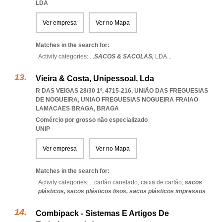
LDA
Ver empresa
Ver no Mapa
Matches in the search for:
Activity categories: ...
SACOS & SACOLAS,
LDA
...
Vieira & Costa, Unipessoal, Lda
R DAS VEIGAS 28/30 1º, 4715-216, UNIÃO DAS FREGUESIAS
DE NOGUEIRA
,
UNIAO FREGUESIAS NOGUEIRA FRAIAO
LAMACAES BRAGA
,
BRAGA
Comércio por grosso não especializado
UNIP
Ver empresa
Ver no Mapa
Matches in the search for:
Activity categories: ...
cartão canelado,
caixa de cartão,
sacos
plásticos,
sacos plásticos lisos,
sacos plásticos impressos
...
Combipack - Sistemas E Artigos De