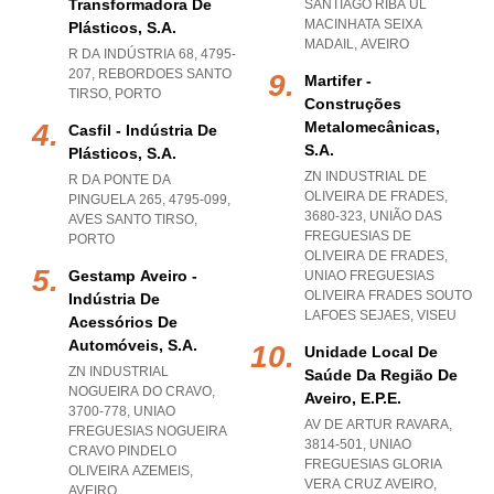
Transformadora De
SANTIAGO RIBA UL
MACINHATA SEIXA
Plásticos, S.a.
MADAIL
,
AVEIRO
R DA INDÚSTRIA 68, 4795-
207
,
REBORDOES SANTO
Martifer -
TIRSO
,
PORTO
Construções
Metalomecânicas,
Casfil - Indústria De
S.a.
Plásticos, S.a.
ZN INDUSTRIAL DE
R DA PONTE DA
OLIVEIRA DE FRADES,
PINGUELA 265, 4795-099
,
3680-323, UNIÃO DAS
AVES SANTO TIRSO
,
FREGUESIAS DE
PORTO
OLIVEIRA DE FRADES
,
Gestamp Aveiro -
UNIAO FREGUESIAS
OLIVEIRA FRADES SOUTO
Indústria De
LAFOES SEJAES
,
VISEU
Acessórios De
Automóveis, S.a.
Unidade Local De
ZN INDUSTRIAL
Saúde Da Região De
NOGUEIRA DO CRAVO,
Aveiro, E.p.e.
3700-778
,
UNIAO
AV DE ARTUR RAVARA,
FREGUESIAS NOGUEIRA
3814-501
,
UNIAO
CRAVO PINDELO
FREGUESIAS GLORIA
OLIVEIRA AZEMEIS
,
VERA CRUZ AVEIRO
,
AVEIRO