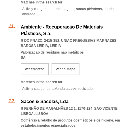
Matches in the search for:
Activity categories: ...
embalagens,
sacos plásticos,
duarte
andrade
...
Ambiente - Recuperação De Materiais
Plásticos, S.a.
R DO PRAZO, 2415-352
,
UNIAO FREGUESIAS MARRAZES
BAROSA LEIRIA
,
LEIRIA
Valorização de resíduos não metálicos
SA
Ver empresa
Ver no Mapa
Matches in the search for:
Activity categories: ...
Venda,
sacos,
reciclado
...
Sacos & Sacolas, Lda
R FERNÃO DE MAGALHÃES 12 1, 1170-124
,
SAO VICENTE
LISBOA
,
LISBOA
Comércio a retalho de produtos cosméticos e de higiene, em
estabelecimentos especializados