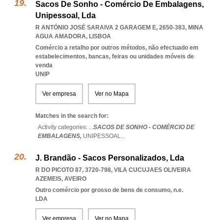
Sacos De Sonho - Comércio De Embalagens,
Unipessoal, Lda
R ANTÓNIO JOSÉ SARAIVA 2 GARAGEM E, 2650-383
,
MINA
AGUA AMADORA
,
LISBOA
Comércio a retalho por outros métodos, não efectuado em
estabelecimentos, bancas, feiras ou unidades móveis de
venda
UNIP
Ver empresa
Ver no Mapa
Matches in the search for:
Activity categories: ...
SACOS DE SONHO - COMÉRCIO DE
EMBALAGENS,
UNIPESSOAL
...
J. Brandão - Sacos Personalizados, Lda
R DO PICOTO 87, 3720-798
,
VILA CUCUJAES OLIVEIRA
AZEMEIS
,
AVEIRO
Outro comércio por grosso de bens de consumo, n.e.
LDA
Ver empresa
Ver no Mapa