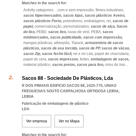
Matches in the search for:
Activity categories: ...
com e sem impressão,
filmes industriais,
sacos hipermercados,
sacos lojas,
sacos plásticos Aveiro,
sacos plásticos Porto,
poliestireno,
embalagens,
rei,
sacos de
papel,
comercialização,
personalizados,
sacos de alça,
Sacos
do lixo,
PEBD,
sacos lixo,
luvas de vinil,
PEBA,
sacos
minimercados,
sacos publicidade,
sacos com impressão,
mangas plásticas,
alberplás,
Topack,
armazenista de sacos
plásticos,
sacos de asa torcida,
sacos de PP,
sacos de vácuo,
sacos Zip,
sacos fecho fácil,
rei e rei Lda,
papel de charcutaria,
papel de cera,
sacos impressos,
fortes,
embalagens de sacos,
material plástico,
sacos pretos,
sacos para lixo,
rolos do lixo
...
Sacos 88 - Sociedade De Plásticos, Lda
R DOS PINHAIS EDIFICIO SACOS 88, 2425-770
,
UNIAO
FREGUESIAS SOUTO CARPALHOSA ORTIGOSA LEIRIA
,
LEIRIA
Fabricação de embalagens de plástico
LDA
Ver empresa
Ver no Mapa
Matches in the search for: