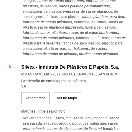
mangas,
sacos plasticos fabricantes,
fabricas de sacos
plásticos,
de plástico,
sacos plastico personalizados,
embalagens de plástico,
empresas de sacos plásticos,
de
embalagens plásticas,
saco plástico,
sacos plasticos para lixo,
fabricante de sacos plásticos,
industrias,
películas,
Sacos de
plástico,
sacos plásticos impressos,
fábrica de plásticos,
fabrica de sacos plásticos,
sacos de plastico fabricantes,
fabricantes de sacos plásticos,
fabricas de plásticos,
sacos de
plastico transparentes,
fabrica de saco plástico,
plástico para
embalagem,
plasticos para embalagens,
de sacos,
fabricantes de sacos de plástico,
fabrica sacos plásticos
...
Silvex - Indústria De Plásticos E Papéis, S.a.
R DAS CAMÉLIAS 7, 2130-233
,
BENAVENTE
,
SANTAREM
Fabricação de embalagens de plástico
SA
Ver empresa
Ver no Mapa
Matches in the search for:
Activity categories: ...
Filtro,
frito,
sacos,
aro,
ecoponto,
sacos
asa vazada,
exaustor,
produto português,
sabia que,
sacos
promocionais,
sacos de alça,
sacos do lixo anti-bactérias,