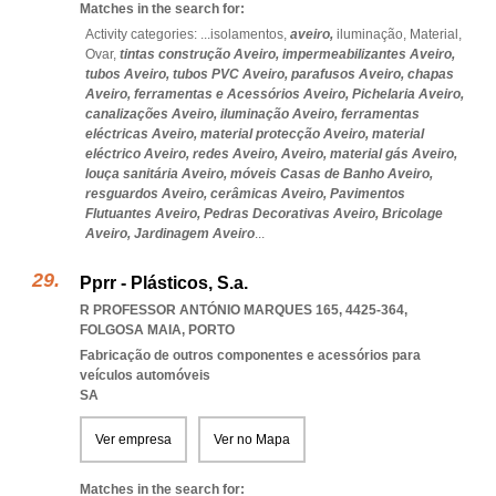
Matches in the search for:
Activity categories: ...
isolamentos,
aveiro,
iluminação,
Material,
Ovar,
tintas construção Aveiro,
impermeabilizantes Aveiro,
tubos Aveiro,
tubos PVC Aveiro,
parafusos Aveiro,
chapas
Aveiro,
ferramentas e Acessórios Aveiro,
Pichelaria Aveiro,
canalizações Aveiro,
iluminação Aveiro,
ferramentas
eléctricas Aveiro,
material protecção Aveiro,
material
eléctrico Aveiro,
redes Aveiro,
Aveiro,
material gás Aveiro,
louça sanitária Aveiro,
móveis Casas de Banho Aveiro,
resguardos Aveiro,
cerâmicas Aveiro,
Pavimentos
Flutuantes Aveiro,
Pedras Decorativas Aveiro,
Bricolage
Aveiro,
Jardinagem Aveiro
...
Pprr - Plásticos, S.a.
R PROFESSOR ANTÓNIO MARQUES 165, 4425-364
,
FOLGOSA MAIA
,
PORTO
Fabricação de outros componentes e acessórios para
veículos automóveis
SA
Ver empresa
Ver no Mapa
Matches in the search for: