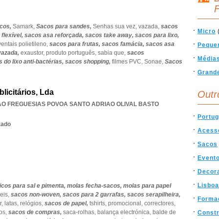
F
icos,
Samark,
Sacos para sandes,
Senhas sua vez,
vazada,
sacos
Micro
flexível,
sacos asa reforçada,
sacos take away,
sacos para lixo,
entais polietileno,
sacos para frutas,
sacos famácia,
sacos asa
Peque
vazada,
exaustor,
produto português,
sabia que,
sacos
Média
 do lixo anti-bactérias,
sacos shopping,
filmes PVC,
Sonae,
Sacos
Grand
licitários, Lda
Outr
AO FREGUESIAS POVOA SANTO ADRIAO OLIVAL BASTO
Portug
zado
Acess
Sacos
Event
Decor
Lisboa
icos para sal e pimenta,
molas fecha-sacos,
molas para papel
eis,
sacos non-woven,
sacos para 2 garrafas,
sacos serapilheira,
Forma
r,
latas,
relógios,
sacos de papel,
tshirts,
promocional,
correctores,
os,
sacos de compras,
saca-rolhas,
balança electrónica,
balde de
Const