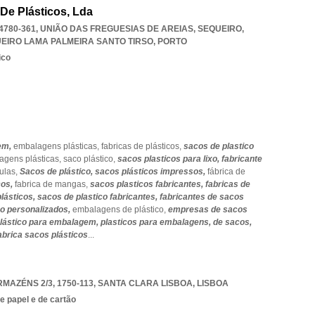
 De Plásticos, Lda
 4780-361, UNIÃO DAS FREGUESIAS DE AREIAS, SEQUEIRO
,
EIRO LAMA PALMEIRA SANTO TIRSO
,
PORTO
ico
em,
embalagens plásticas,
fabricas de plásticos,
sacos de plastico
agens plásticas,
saco plástico,
sacos plasticos para lixo,
fabricante
culas,
Sacos de plástico,
sacos plásticos impressos,
fábrica de
cos,
fabrica de mangas,
sacos plasticos fabricantes,
fabricas de
plásticos,
sacos de plastico fabricantes,
fabricantes de sacos
co personalizados,
embalagens de plástico,
empresas de sacos
lástico para embalagem,
plasticos para embalagens,
de sacos,
abrica sacos plásticos
...
MAZÉNS 2/3, 1750-113
,
SANTA CLARA LISBOA
,
LISBOA
 papel e de cartão