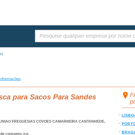
Pesquisar:
es
informações
F
usca para Sacos Para Sandes
p
LISBO
UNIAO FREGUESIAS COVOES CAMARNEIRA CANTANHEDE
,
PORT
BRAG
 de consumo, n.e.