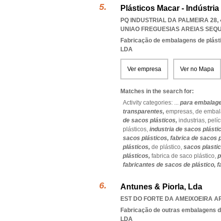
Plásticos Macar - Indústria
PQ INDUSTRIAL DA PALMEIRA 28,
UNIAO FREGUESIAS AREIAS SEQU
Fabricação de embalagens de plást
LDA
Ver empresa
Ver no Mapa
Matches in the search for:
Activity categories: ...
para embalag
transparentes,
empresas,
de embal
de sacos plásticos,
industrias,
pelí
plásticos,
industria de sacos plásti
sacos plásticos,
fabrica de sacos 
plásticos,
de plástico,
sacos plasti
plásticos,
fabrica de saco plástico,
p
fabricantes de sacos de plástico,
f
Antunes & Piorla, Lda
EST DO FORTE DA AMEIXOEIRA AR
Fabricação de outras embalagens de
LDA