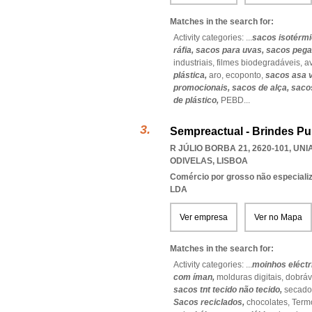
Matches in the search for:
Activity categories: ...
sacos isotérm
ráfia,
sacos para uvas,
sacos pega 
industriais,
filmes biodegradáveis,
av
plástica,
aro,
ecoponto,
sacos asa 
promocionais,
sacos de alça,
sacos
de plástico,
PEBD
...
Sempreactual - Brindes Pub
R JÚLIO BORBA 21, 2620-101
,
UNI
ODIVELAS
,
LISBOA
Comércio por grosso não especiali
LDA
Ver empresa
Ver no Mapa
Matches in the search for:
Activity categories: ...
moinhos eléctr
com íman,
molduras digitais,
dobráv
sacos tnt tecido não tecido,
secado
Sacos reciclados,
chocolates,
Term