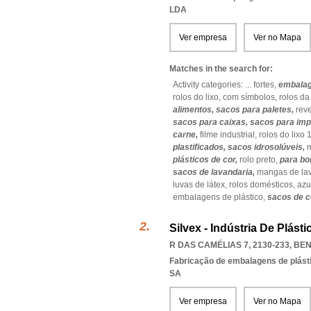
LDA
Ver empresa
Ver no Mapa
Matches in the search for:
Activity categories: ...
fortes,
embalag
rolos do lixo,
com símbolos,
rolos da
alimentos,
sacos para paletes,
rev
sacos para caixas,
sacos para imp
carne,
filme industrial,
rolos do lixo 1
plastificados,
sacos idrosolúveis,
m
plásticos de cor,
rolo preto,
para bo
sacos de lavandaria,
mangas de la
luvas de látex,
rolos domésticos,
azu
embalagens de plástico,
sacos de 
Silvex - Indústria De Plásti
R DAS CAMÉLIAS 7, 2130-233
,
BEN
Fabricação de embalagens de plást
SA
Ver empresa
Ver no Mapa