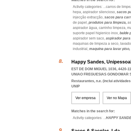
Matches in the search for:
Activity categories: ...
carros de limpe
hepa,
aspirador silencioso,
sacos p
injecção extracção,
sacos para carr
de papel,
produtos para limpeza,
as
aspirador água,
carrinho limpeza,
ma
suporte papel higienico inox,
balde 
aspirador sem saco,
aspirador para
maquinas de limpeza a seco,
lavado
industrial,
maquina para lavar piso,
Happy Sandes, Unipessoal
EST DE DOM MIGUEL 1036, 4420-
UNIAO FREGUESIAS GONDOMAR 
Restaurantes, n.e. (inclui atividad
UNIP
Ver empresa
Ver no Mapa
Matches in the search for:
Activity categories: ...
HAPPY SAND
Sacos & Sacolas, Lda