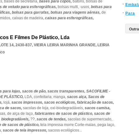
s,
bases de secretária,
bases para copos,
batons,
bolsas de
Embal
s de veludo para esferográficas,
bolsas multi,
-usos,
bolsas para
áficas,
bolsas para garrafas,
bolsas para viagens aéreas,
de
Para
imidos,
caixas de madeira,
caixas para esferográficas,
acos E Filmes De Plástico, Lda
LOTE 14, 2430-837
,
VIEIRA LEIRIA MARINHA GRANDE
,
LEIRIA
ico
s para lojas,
sacos de pão,
sacos transparentes,
SACOFILME -
DE PLÁSTICO,
LDA,
confeitaria,
manga,
sacos alça,
Sacos de
s,
lojá,
sacos impressos,
sacos ecológicos,
fabricação de sacos,
ica de sacos,
sacolas de loja,
oxi-biodegradáveis,
sacos camisa,
sas,
de alça de laço,
fabricantes de sacos de plástico,
sacos de
 biodegradáveis,
??,
sacos de tendas,
sacolas de supermercado,
e de sacos de plástico,
tela impressa morre Corte-malas,
pega laço,
a,
sacos de tela impressos,
sacoss ecológicos
...