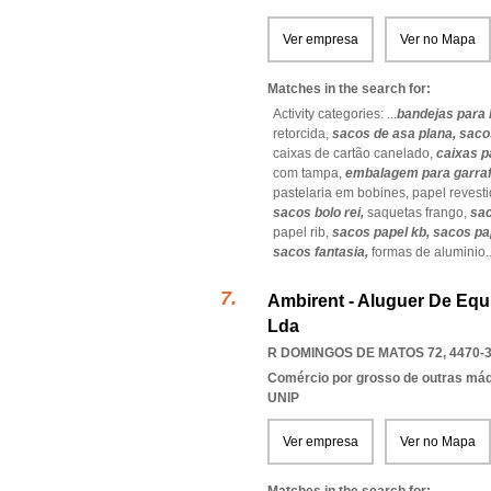
Ver empresa
Ver no Mapa
Matches in the search for:
Activity categories: ...
bandejas para 
retorcida,
sacos de asa plana,
saco
caixas de cartão canelado,
caixas p
com tampa,
embalagem para garra
pastelaria em bobines,
papel revest
sacos bolo rei,
saquetas frango,
sac
papel rib,
sacos papel kb,
sacos pap
sacos fantasia,
formas de aluminio
.
Ambirent - Aluguer De Equ
Lda
R DOMINGOS DE MATOS 72, 4470-
Comércio por grosso de outras má
UNIP
Ver empresa
Ver no Mapa