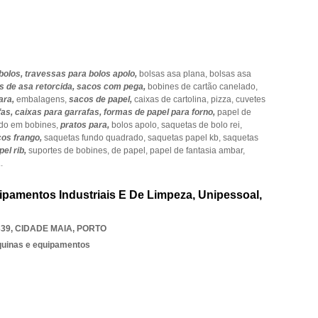
bolos,
travessas para bolos apolo,
bolsas asa plana,
bolsas asa
s de asa retorcida,
sacos com pega,
bobines de cartão canelado,
ara,
embalagens,
sacos de papel,
caixas de cartolina,
pizza,
cuvetes
fas,
caixas para garrafas,
formas de papel para forno,
papel de
ido em bobines,
pratos para,
bolos apolo,
saquetas de bolo rei,
os frango,
saquetas fundo quadrado,
saquetas papel kb,
saquetas
el rib,
suportes de bobines,
de papel,
papel de fantasia ambar,
..
ipamentos Industriais E De Limpeza, Unipessoal,
339
,
CIDADE MAIA
,
PORTO
quinas e equipamentos