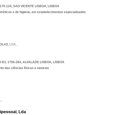
170-124
,
SAO VICENTE LISBOA
,
LISBOA
méticos e de higiene, em estabelecimentos especializados
OLAS,
LDA
...
B3, 1700-284
,
ALVALADE LISBOA
,
LISBOA
o das ciências físicas e naturais
A
...
ipessoal, Lda