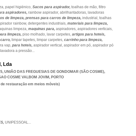
za,
papel higiénico,
Sacos para aspirador,
toalhas de mão,
filtro
ara aspiradores,
rainbow aspirador,
abrilhantadoras,
lavadoras
os de limpeza,
prensas para carros de limpeza,
industrial,
toalhas
pirador rainbow,
detergentes industriais,
materiais para limpeza,
quinas limpeza,
maquinas para,
aspiradores,
aspiradores verticais,
para limpeza,
piso molhado,
lavar carpetes,
artigos para hoteis,
 carro,
limpar tapetes,
limpar carpetes,
carrinho para limpeza,
ra vap,
para hoteis,
aspirador vertical,
aspirador em pó,
aspirador pó
lavadora a pressão
...
, Lda
115, UNIÃO DAS FREGUESIAS DE GONDOMAR (SÃO COSME)
,
SAO COSME VALBOM JOVIM
,
PORTO
es de restauração em meios móveis)
ES,
UNIPESSOAL
...