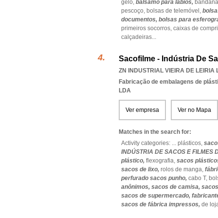
gelo,
bálsamo para lábios,
bandana
pescoço,
bolsas de telemóvel,
bolsa
documentos,
bolsas para esferogr
primeiros socorros,
caixas de compr
calçadeiras
...
Sacofilme - Indústria De S
ZN INDUSTRIAL VIEIRA DE LEIRIA 
Fabricação de embalagens de plást
LDA
Ver empresa
Ver no Mapa
Matches in the search for:
Activity categories: ...
plásticos,
saco
INDÚSTRIA DE SACOS E FILMES 
plástico,
flexografia,
sacos plástico
sacos de lixo,
rolos de manga,
fábr
perfurado sacos punho,
cabo T,
bol
anônimos,
sacos de camisa,
sacos
sacos de supermercado,
fabricant
sacos de fábrica impressos,
de loj