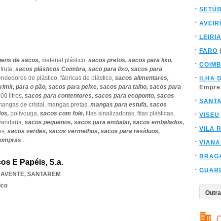
SETÚ
AVEIR
LEIRI
FARO
ens de sacos,
material plástico,
sacos pretos,
sacos para lixo,
COIM
 fruta,
sacos plásticos Coimbra,
saco para lixo,
sacos para
endedores de plástico,
fábricas de plástico,
sacos alimentares,
ILHA 
rimir,
para o pão,
sacos para peixe,
sacos para talho,
sacos para
Empre
00 litros,
sacos para contentores,
sacos para ecoponto,
sacos
SANT
angas de cristal,
mangas pretas,
mangas para estufa,
sacos
los,
polivouga,
sacos com fole,
fitas sinalizadoras,
fitas plásticas,
VISEU
vandaria,
sacos pequenos,
sacos para embalar,
sacos embalados,
VILA 
is,
sacos verdes,
sacos vermelhos,
sacos para resíduos,
compras
...
VIANA
BRAG
cos E Papéis, S.a.
GUAR
AVENTE
,
SANTAREM
ico
D