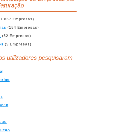
aturação
(1.867 Empresas)
nas
(154 Empresas)
s
(52 Empresas)
es
(5 Empresas)
os utilizadores pesquisaram
al
orios
os
acao
cao
rucao