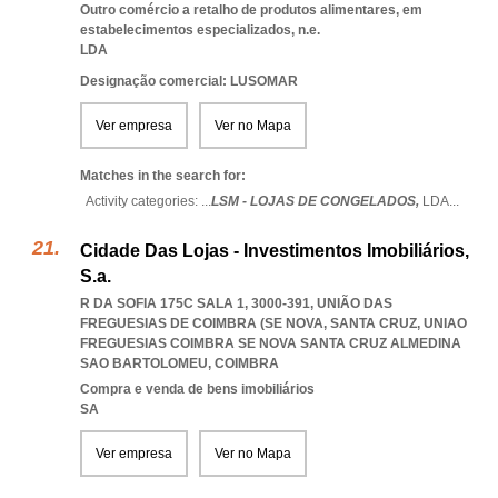
Outro comércio a retalho de produtos alimentares, em
estabelecimentos especializados, n.e.
LDA
Designação comercial: LUSOMAR
Ver empresa
Ver no Mapa
Matches in the search for:
Activity categories: ...
LSM - LOJAS DE CONGELADOS,
LDA
...
Cidade Das Lojas - Investimentos Imobiliários,
S.a.
R DA SOFIA 175C SALA 1, 3000-391, UNIÃO DAS
FREGUESIAS DE COIMBRA (SE NOVA, SANTA CRUZ
,
UNIAO
FREGUESIAS COIMBRA SE NOVA SANTA CRUZ ALMEDINA
SAO BARTOLOMEU
,
COIMBRA
Compra e venda de bens imobiliários
SA
Ver empresa
Ver no Mapa