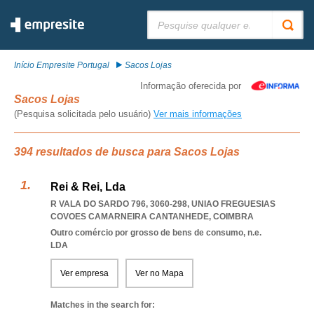
Pesquisar:
Início Empresite Portugal
Sacos Lojas
Informação oferecida por
Sacos Lojas
(Pesquisa solicitada pelo usuário)
Ver mais informações
394 resultados de busca para Sacos Lojas
Rei & Rei, Lda
R VALA DO SARDO 796, 3060-298
,
UNIAO FREGUESIAS
COVOES CAMARNEIRA CANTANHEDE
,
COIMBRA
Outro comércio por grosso de bens de consumo, n.e.
LDA
Ver empresa
Ver no Mapa
Matches in the search for: