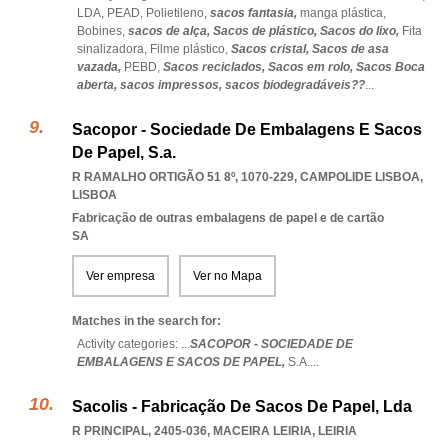
LDA,
PEAD,
Polietileno,
sacos fantasia,
manga plástica,
Bobines,
sacos de alça,
Sacos de plástico,
Sacos do lixo,
Fita
sinalizadora,
Filme plástico,
Sacos cristal,
Sacos de asa
vazada,
PEBD,
Sacos reciclados,
Sacos em rolo,
Sacos Boca
aberta,
sacos impressos,
sacos biodegradáveis??
...
Sacopor - Sociedade De Embalagens E Sacos
De Papel, S.a.
R RAMALHO ORTIGÃO 51 8º, 1070-229
,
CAMPOLIDE LISBOA
,
LISBOA
Fabricação de outras embalagens de papel e de cartão
SA
Ver empresa
Ver no Mapa
Matches in the search for:
Activity categories: ...
SACOPOR - SOCIEDADE DE
EMBALAGENS E SACOS DE PAPEL,
S.A.
...
Sacolis - Fabricação De Sacos De Papel, Lda
R PRINCIPAL, 2405-036
,
MACEIRA LEIRIA
,
LEIRIA