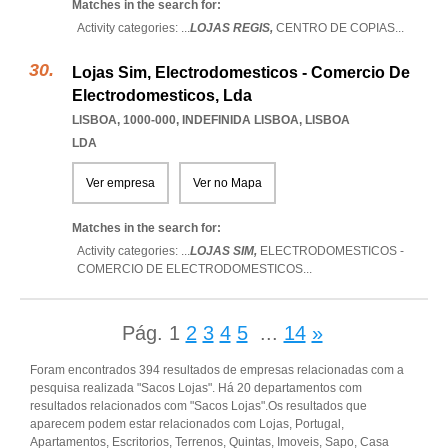
Matches in the search for:
Activity categories: ...
LOJAS REGIS,
CENTRO DE COPIAS
...
Lojas Sim, Electrodomesticos - Comercio De
Electrodomesticos, Lda
LISBOA, 1000-000
,
INDEFINIDA LISBOA
,
LISBOA
LDA
Ver empresa
Ver no Mapa
Matches in the search for:
Activity categories: ...
LOJAS SIM,
ELECTRODOMESTICOS -
COMERCIO DE ELECTRODOMESTICOS
...
Pág.
1
2
3
4
5
...
14
»
Foram encontrados 394 resultados de empresas relacionadas com a
pesquisa realizada "Sacos Lojas". Há 20 departamentos com
resultados relacionados com "Sacos Lojas".Os resultados que
aparecem podem estar relacionados com Lojas, Portugal,
Apartamentos, Escritorios, Terrenos, Quintas, Imoveis, Sapo, Casa