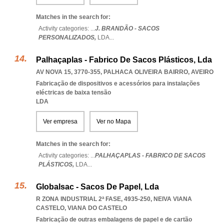
Matches in the search for:
Activity categories: ...
J. BRANDÃO - SACOS
PERSONALIZADOS,
LDA
...
Palhaçaplas - Fabrico De Sacos Plásticos, Lda
AV NOVA 15, 3770-355
,
PALHACA OLIVEIRA BAIRRO
,
AVEIRO
Fabricação de dispositivos e acessórios para instalações
eléctricas de baixa tensão
LDA
Ver empresa
Ver no Mapa
Matches in the search for:
Activity categories: ...
PALHAÇAPLAS - FABRICO DE SACOS
PLÁSTICOS,
LDA
...
Globalsac - Sacos De Papel, Lda
R ZONA INDUSTRIAL 2ª FASE, 4935-250
,
NEIVA VIANA
CASTELO
,
VIANA DO CASTELO
Fabricação de outras embalagens de papel e de cartão