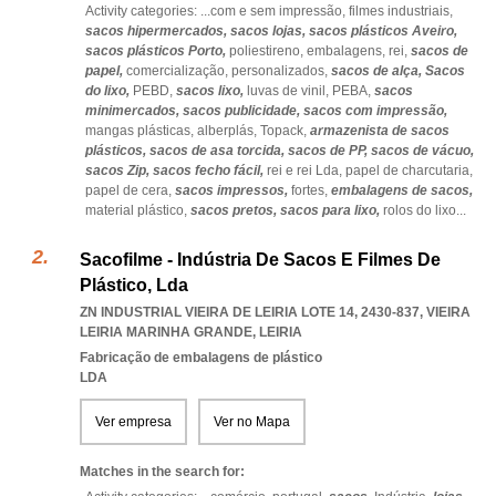
Activity categories: ...
com e sem impressão,
filmes industriais,
sacos hipermercados,
sacos lojas,
sacos plásticos Aveiro,
sacos plásticos Porto,
poliestireno,
embalagens,
rei,
sacos de
papel,
comercialização,
personalizados,
sacos de alça,
Sacos
do lixo,
PEBD,
sacos lixo,
luvas de vinil,
PEBA,
sacos
minimercados,
sacos publicidade,
sacos com impressão,
mangas plásticas,
alberplás,
Topack,
armazenista de sacos
plásticos,
sacos de asa torcida,
sacos de PP,
sacos de vácuo,
sacos Zip,
sacos fecho fácil,
rei e rei Lda,
papel de charcutaria,
papel de cera,
sacos impressos,
fortes,
embalagens de sacos,
material plástico,
sacos pretos,
sacos para lixo,
rolos do lixo
...
Sacofilme - Indústria De Sacos E Filmes De
Plástico, Lda
ZN INDUSTRIAL VIEIRA DE LEIRIA LOTE 14, 2430-837
,
VIEIRA
LEIRIA MARINHA GRANDE
,
LEIRIA
Fabricação de embalagens de plástico
LDA
Ver empresa
Ver no Mapa
Matches in the search for: