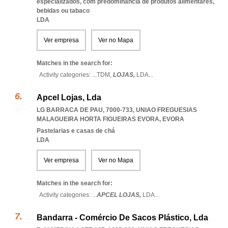
especializados, com predominância de produtos alimentares,
bebidas ou tabaco
LDA
Ver empresa
Ver no Mapa
Matches in the search for:
Activity categories: ...
TDM,
LOJAS,
LDA
...
Apcel Lojas, Lda
LG BARRACA DE PAU, 7000-733
,
UNIAO FREGUESIAS
MALAGUEIRA HORTA FIGUEIRAS EVORA
,
EVORA
Pastelarias e casas de chá
LDA
Ver empresa
Ver no Mapa
Matches in the search for:
Activity categories: ...
APCEL LOJAS,
LDA
...
Bandarra - Comércio De Sacos Plástico, Lda