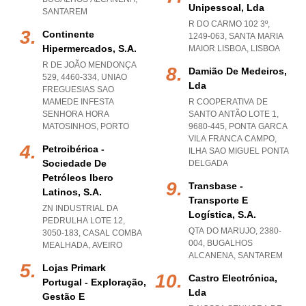
Unipessoal, Lda
SANTAREM
R DO CARMO 102 3º,
Continente
1249-063
,
SANTA MARIA
Hipermercados, S.a.
MAIOR LISBOA
,
LISBOA
R DE JOÃO MENDONÇA
Damião De Medeiros,
529, 4460-334
,
UNIAO
Lda
FREGUESIAS SAO
MAMEDE INFESTA
R COOPERATIVA DE
SENHORA HORA
SANTO ANTÃO LOTE 1,
MATOSINHOS
,
PORTO
9680-445
,
PONTA GARCA
VILA FRANCA CAMPO
,
Petroibérica -
ILHA SAO MIGUEL PONTA
Sociedade De
DELGADA
Petróleos Ibero
Transbase -
Latinos, S.a.
Transporte E
ZN INDUSTRIAL DA
Logística, S.a.
PEDRULHA LOTE 12,
QTA DO MARUJO, 2380-
3050-183
,
CASAL COMBA
004
,
BUGALHOS
MEALHADA
,
AVEIRO
ALCANENA
,
SANTAREM
Lojas Primark
Castro Electrónica,
Portugal - Exploração,
Lda
Gestão E