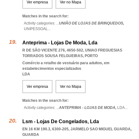
Ver empresa
Ver no Mapa
Matches in the search for:
Activity categories: ...
UNIÃO DE LOJAS DE BRINQUEDOS,
UNIPESSOAL
...
Anteprima - Lojas De Moda, Lda
R DE SÃO VICENTE 276, 4650-502
,
UNIAO FREGUESIAS
TORRADOS SOUSA FELGUEIRAS
,
PORTO
Comércio a retalho de vestuário para adultos, em
estabelecimentos especializados
LDA
Ver empresa
Ver no Mapa
Matches in the search for:
Activity categories: ...
ANTEPRIMA - LOJAS DE MODA,
LDA
...
Lsm - Lojas De Congelados, Lda
EN 16 KM 190.3, 6300-205
,
JARMELO SAO MIGUEL GUARDA
,
GUARDA