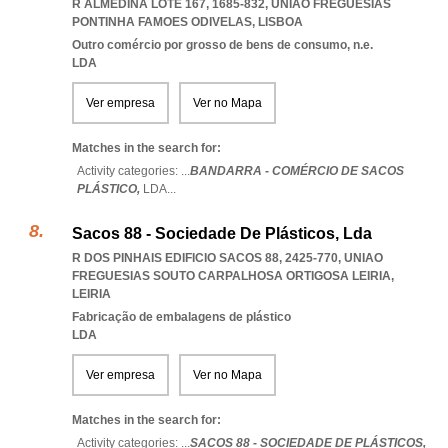
R ALMEDINA LOTE 167, 1685-832
,
UNIAO FREGUESIAS
PONTINHA FAMOES ODIVELAS
,
LISBOA
Outro comércio por grosso de bens de consumo, n.e.
LDA
Ver empresa
Ver no Mapa
Matches in the search for:
Activity categories: ...
BANDARRA - COMÉRCIO DE SACOS
PLÁSTICO,
LDA
...
Sacos 88 - Sociedade De Plásticos, Lda
R DOS PINHAIS EDIFICIO SACOS 88, 2425-770
,
UNIAO
FREGUESIAS SOUTO CARPALHOSA ORTIGOSA LEIRIA
,
LEIRIA
Fabricação de embalagens de plástico
LDA
Ver empresa
Ver no Mapa
Matches in the search for:
Activity categories: ...
SACOS 88 - SOCIEDADE DE PLÁSTICOS,