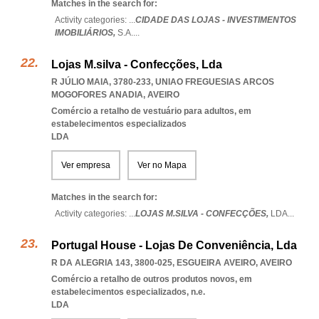
Matches in the search for:
Activity categories: ...
CIDADE DAS LOJAS - INVESTIMENTOS
IMOBILIÁRIOS,
S.A.
...
Lojas M.silva - Confecções, Lda
R JÚLIO MAIA, 3780-233
,
UNIAO FREGUESIAS ARCOS
MOGOFORES ANADIA
,
AVEIRO
Comércio a retalho de vestuário para adultos, em
estabelecimentos especializados
LDA
Ver empresa
Ver no Mapa
Matches in the search for:
Activity categories: ...
LOJAS M.SILVA - CONFECÇÕES,
LDA
...
Portugal House - Lojas De Conveniência, Lda
R DA ALEGRIA 143, 3800-025
,
ESGUEIRA AVEIRO
,
AVEIRO
Comércio a retalho de outros produtos novos, em
estabelecimentos especializados, n.e.
LDA