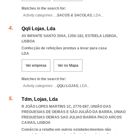
Matches in the search for:
Activity categories: ...
SACOS & SACOLAS,
LDA
...
Qqli Lojas, Lda
AV INFANTE SANTO 350A, 1350-182
,
ESTRELA LISBOA
,
LISBOA
Confecção de refeições prontas a levar para casa
LDA
Ver empresa
Ver no Mapa
Matches in the search for:
Activity categories: ...
QQLI LOJAS,
LDA
...
Tdm, Lojas, Lda
R JOÃO LOPES MARTINS 1C, 2770-087, UNIÃO DAS
FREGUESIAS DE OEIRAS E SÃO JULIÃO DA BARRA
,
UNIAO
FREGUESIAS OEIRAS SAO JULIAO BARRA PACO ARCOS
CAXIAS
,
LISBOA
Comércio a retalho em outros estabelecimentos não