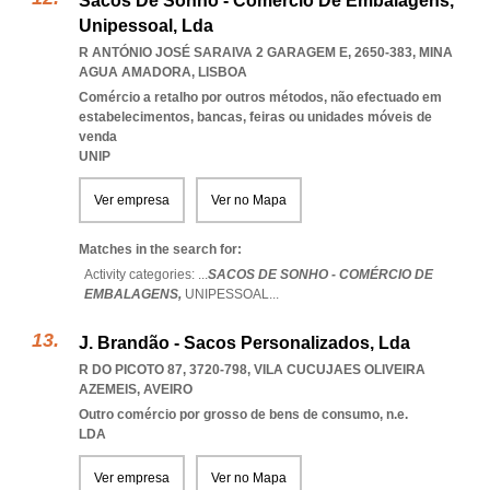
Sacos De Sonho - Comércio De Embalagens,
Unipessoal, Lda
R ANTÓNIO JOSÉ SARAIVA 2 GARAGEM E, 2650-383
,
MINA
AGUA AMADORA
,
LISBOA
Comércio a retalho por outros métodos, não efectuado em
estabelecimentos, bancas, feiras ou unidades móveis de
venda
UNIP
Ver empresa
Ver no Mapa
Matches in the search for:
Activity categories: ...
SACOS DE SONHO - COMÉRCIO DE
EMBALAGENS,
UNIPESSOAL
...
J. Brandão - Sacos Personalizados, Lda
R DO PICOTO 87, 3720-798
,
VILA CUCUJAES OLIVEIRA
AZEMEIS
,
AVEIRO
Outro comércio por grosso de bens de consumo, n.e.
LDA
Ver empresa
Ver no Mapa