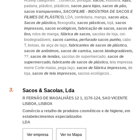
Activity categories: ...
comércio,
portugal,
sacos,
Indústria,
lojas,
padaria,
plástico,
plásticos,
sacos para lojas,
sacos de pão,
sacos transparentes,
SACOFILME - INDÚSTRIA DE SACOS E
FILMES DE PLÁSTICO,
LDA,
confeitaria,
manga,
sacos alça,
Sacos de plástico,
flexografia,
sacos plásticos,
lojá,
sacos
impressos,
sacos ecológicos,
fabricação de sacos,
sacos de
lixo,
rolos de manga,
fábrica de sacos,
sacolas de loja,
oxi-
biodegradáveis,
sacos camisa,
perfurado sacos punho,
cabo
T,
bolsas,
de alça de laço,
fabricantes de sacos de plástico,
sacos de anônimos,
sacos de camisa,
sacos biodegradáveis,
??,
sacos de tendas,
sacolas de supermercado,
sacos de
supermercado,
fabricante de sacos de plástico,
tela impressa
morre Corte-malas,
pega laço,
sacos de fábrica impressos,
de
loja,
sacos de tela impressos,
sacoss ecológicos
...
Sacos & Sacolas, Lda
R FERNÃO DE MAGALHÃES 12 1, 1170-124
,
SAO VICENTE
LISBOA
,
LISBOA
Comércio a retalho de produtos cosméticos e de higiene, em
estabelecimentos especializados
LDA
Ver empresa
Ver no Mapa