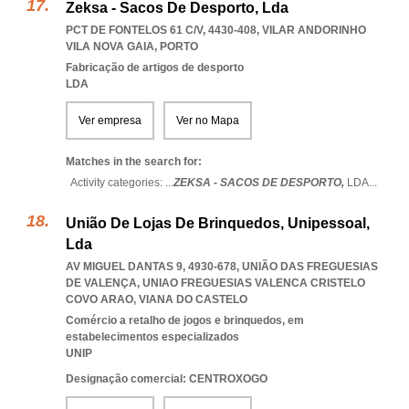
Zeksa - Sacos De Desporto, Lda
PCT DE FONTELOS 61 C/V, 4430-408
,
VILAR ANDORINHO
VILA NOVA GAIA
,
PORTO
Fabricação de artigos de desporto
LDA
Ver empresa
Ver no Mapa
Matches in the search for:
Activity categories: ...
ZEKSA - SACOS DE DESPORTO,
LDA
...
União De Lojas De Brinquedos, Unipessoal,
Lda
AV MIGUEL DANTAS 9, 4930-678, UNIÃO DAS FREGUESIAS
DE VALENÇA
,
UNIAO FREGUESIAS VALENCA CRISTELO
COVO ARAO
,
VIANA DO CASTELO
Comércio a retalho de jogos e brinquedos, em
estabelecimentos especializados
UNIP
Designação comercial: CENTROXOGO