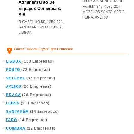
R NOSSA SENHORA DE
Administração De
FÁTIMA 345, 4535-217
,
Espaços Comerciais,
MOZELOS SANTA MARIA
S.a.
FEIRA
,
AVEIRO
R CASTILHO 50, 1250-071
,
SANTO ANTONIO LISBOA
,
LISBOA
Filtrar "Sacos Lojas" por Concelho
LISBOA
(150 Empresas)
PORTO
(72 Empresas)
SETÚBAL
(32 Empresas)
AVEIRO
(26 Empresas)
BRAGA
(26 Empresas)
LEIRIA
(19 Empresas)
SANTARÉM
(14 Empresas)
FARO
(14 Empresas)
COIMBRA
(12 Empresas)