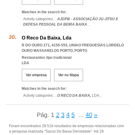
Matches in the search for:
Activity categories: ...
AJDPB - ASSOCIAÇÃO JU-JITSU E
DEFESA PESSOAL DA BEIRA BAIXA
...
O Reco Da Baixa, Lda
R DO OURO 271, 4150-555
,
UNIAO FREGUESIAS LORDELO
OURO MASSARELOS PORTO
,
PORTO
Restaurantes tipo tradicional
LDA
Ver empresa
Ver no Mapa
Matches in the search for:
Activity categories: ...
O RECO DA BAIXA,
LDA
...
Pág.
1
2
3
4
5
...
40
»
Foram encontrados 28.518 resultados de empresas relacionadas com
a pesquisa realizada "Sacos De Baixa Densidade". Há 29