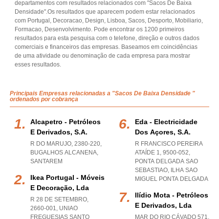
departamentos com resultados relacionados com "Sacos De Baixa
Densidade".Os resultados que aparecem podem estar relacionados
com Portugal, Decoracao, Design, Lisboa, Sacos, Desporto, Mobiliario,
Formacao, Desenvolvimento. Pode encontrar os 1200 primeiros
resultados para esta pesquisa com o telefone, direção e outros dados
comerciais e financeiros das empresas. Baseamos em coincidências
de uma atividade ou denominação de cada empresa para mostrar
esses resultados.
Principais Empresas relacionadas a "Sacos De Baixa Densidade "
ordenados por cobrança
Alcapetro - Petróleos
Eda - Electricidade
E Derivados, S.a.
Dos Açores, S.a.
R DO MARUJO, 2380-220
,
R FRANCISCO PEREIRA
BUGALHOS ALCANENA
,
ATAÍDE 1, 9500-052
,
SANTAREM
PONTA DELGADA SAO
SEBASTIAO
,
ILHA SAO
Ikea Portugal - Móveis
MIGUEL PONTA DELGADA
E Decoração, Lda
Ilídio Mota - Petróleos
R 28 DE SETEMBRO,
E Derivados, Lda
2660-001
,
UNIAO
FREGUESIAS SANTO
MAR DO RIO CÁVADO 571,