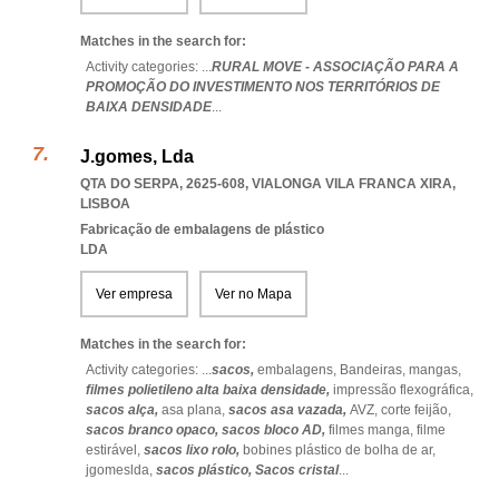
Matches in the search for:
Activity categories: ...
RURAL MOVE - ASSOCIAÇÃO PARA A
PROMOÇÃO DO INVESTIMENTO NOS TERRITÓRIOS DE
BAIXA DENSIDADE
...
J.gomes, Lda
QTA DO SERPA, 2625-608
,
VIALONGA VILA FRANCA XIRA
,
LISBOA
Fabricação de embalagens de plástico
LDA
Ver empresa
Ver no Mapa
Matches in the search for:
Activity categories: ...
sacos,
embalagens,
Bandeiras,
mangas,
filmes polietileno alta baixa densidade,
impressão flexográfica,
sacos alça,
asa plana,
sacos asa vazada,
AVZ,
corte feijão,
sacos branco opaco,
sacos bloco AD,
filmes manga,
filme
estirável,
sacos lixo rolo,
bobines plástico de bolha de ar,
jgomeslda,
sacos plástico,
Sacos cristal
...