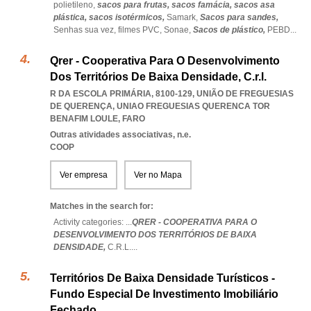
polietileno,
sacos para frutas,
sacos famácia,
sacos asa
plástica,
sacos isotérmicos,
Samark,
Sacos para sandes,
Senhas sua vez,
filmes PVC,
Sonae,
Sacos de plástico,
PEBD
...
Qrer - Cooperativa Para O Desenvolvimento
Dos Territórios De Baixa Densidade, C.r.l.
R DA ESCOLA PRIMÁRIA, 8100-129, UNIÃO DE FREGUESIAS
DE QUERENÇA
,
UNIAO FREGUESIAS QUERENCA TOR
BENAFIM LOULE
,
FARO
Outras atividades associativas, n.e.
COOP
Ver empresa
Ver no Mapa
Matches in the search for:
Activity categories: ...
QRER - COOPERATIVA PARA O
DESENVOLVIMENTO DOS TERRITÓRIOS DE BAIXA
DENSIDADE,
C.R.L.
...
Territórios De Baixa Densidade Turísticos -
Fundo Especial De Investimento Imobiliário
Fechado