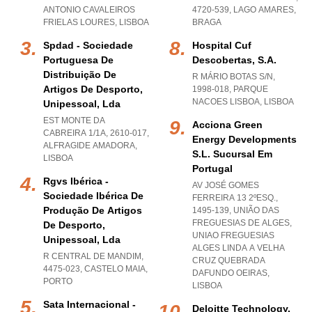
ANTONIO CAVALEIROS
4720-539
,
LAGO AMARES
,
FRIELAS LOURES
,
LISBOA
BRAGA
Spdad - Sociedade
Hospital Cuf
Portuguesa De
Descobertas, S.a.
Distribuição De
R MÁRIO BOTAS S/N,
Artigos De Desporto,
1998-018
,
PARQUE
NACOES LISBOA
,
LISBOA
Unipessoal, Lda
EST MONTE DA
Acciona Green
CABREIRA 1/1A, 2610-017
,
Energy Developments
ALFRAGIDE AMADORA
,
S.l. Sucursal Em
LISBOA
Portugal
Rgvs Ibérica -
AV JOSÉ GOMES
Sociedade Ibérica De
FERREIRA 13 2ºESQ.,
Produção De Artigos
1495-139, UNIÃO DAS
FREGUESIAS DE ALGES
,
De Desporto,
UNIAO FREGUESIAS
Unipessoal, Lda
ALGES LINDA A VELHA
R CENTRAL DE MANDIM,
CRUZ QUEBRADA
4475-023
,
CASTELO MAIA
,
DAFUNDO OEIRAS
,
PORTO
LISBOA
Sata Internacional -
Deloitte Technology,