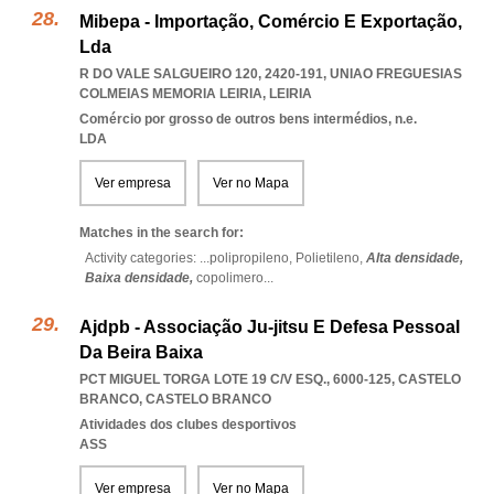
Mibepa - Importação, Comércio E Exportação,
Lda
R DO VALE SALGUEIRO 120, 2420-191
,
UNIAO FREGUESIAS
COLMEIAS MEMORIA LEIRIA
,
LEIRIA
Comércio por grosso de outros bens intermédios, n.e.
LDA
Ver empresa
Ver no Mapa
Matches in the search for:
Activity categories: ...
polipropileno,
Polietileno,
Alta densidade,
Baixa densidade,
copolimero
...
Ajdpb - Associação Ju-jitsu E Defesa Pessoal
Da Beira Baixa
PCT MIGUEL TORGA LOTE 19 C/V ESQ., 6000-125
,
CASTELO
BRANCO
,
CASTELO BRANCO
Atividades dos clubes desportivos
ASS
Ver empresa
Ver no Mapa