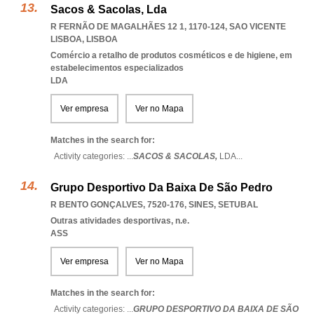
Sacos & Sacolas, Lda
R FERNÃO DE MAGALHÃES 12 1, 1170-124
,
SAO VICENTE
LISBOA
,
LISBOA
Comércio a retalho de produtos cosméticos e de higiene, em
estabelecimentos especializados
LDA
Ver empresa
Ver no Mapa
Matches in the search for:
Activity categories: ...
SACOS & SACOLAS,
LDA
...
Grupo Desportivo Da Baixa De São Pedro
R BENTO GONÇALVES, 7520-176
,
SINES
,
SETUBAL
Outras atividades desportivas, n.e.
ASS
Ver empresa
Ver no Mapa
Matches in the search for:
Activity categories: ...
GRUPO DESPORTIVO DA BAIXA DE SÃO