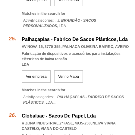
Ver empresa
Ver no Mapa
Matches in the search for:
Activity categories: ...
J. BRANDÃO - SACOS
PERSONALIZADOS,
LDA
...
Palhaçaplas - Fabrico De Sacos Plásticos, Lda
AV NOVA 15, 3770-355
,
PALHACA OLIVEIRA BAIRRO
,
AVEIRO
Fabricação de dispositivos e acessórios para instalações
eléctricas de baixa tensão
LDA
Ver empresa
Ver no Mapa
Matches in the search for:
Activity categories: ...
PALHAÇAPLAS - FABRICO DE SACOS
PLÁSTICOS,
LDA
...
Globalsac - Sacos De Papel, Lda
R ZONA INDUSTRIAL 2ª FASE, 4935-250
,
NEIVA VIANA
CASTELO
,
VIANA DO CASTELO