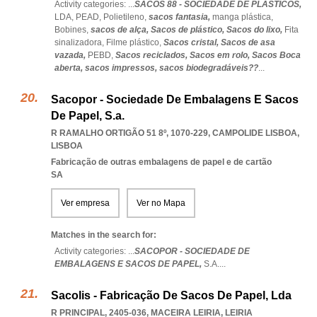
Activity categories: ...
SACOS 88 - SOCIEDADE DE PLÁSTICOS,
LDA,
PEAD,
Polietileno,
sacos fantasia,
manga plástica,
Bobines,
sacos de alça,
Sacos de plástico,
Sacos do lixo,
Fita
sinalizadora,
Filme plástico,
Sacos cristal,
Sacos de asa
vazada,
PEBD,
Sacos reciclados,
Sacos em rolo,
Sacos Boca
aberta,
sacos impressos,
sacos biodegradáveis??
...
Sacopor - Sociedade De Embalagens E Sacos
De Papel, S.a.
R RAMALHO ORTIGÃO 51 8º, 1070-229
,
CAMPOLIDE LISBOA
,
LISBOA
Fabricação de outras embalagens de papel e de cartão
SA
Ver empresa
Ver no Mapa
Matches in the search for:
Activity categories: ...
SACOPOR - SOCIEDADE DE
EMBALAGENS E SACOS DE PAPEL,
S.A.
...
Sacolis - Fabricação De Sacos De Papel, Lda
R PRINCIPAL, 2405-036
,
MACEIRA LEIRIA
,
LEIRIA