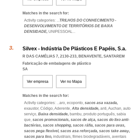
Matches in the search for:
Activity categories: ...
TRILHOS DO CONHECIMENTO -
DESENVOLVIMENTO DE TERRITÓRIOS DE BAIXA
DENSIDADE,
UNIPESSOAL
...
Silvex - Indústria De Plásticos E Papéis, S.a.
R DAS CAMÉLIAS 7, 2130-233
,
BENAVENTE
,
SANTAREM
Fabricação de embalagens de plástico
SA
Ver empresa
Ver no Mapa
Matches in the search for:
Activity categories: ...
aro,
ecoponto,
sacos asa vazada,
exaustor,
Código,
Aderente,
Alta densidade,
anti,
Auchan,
auto
serviço,
Baixa densidade,
bambu,
produto português,
sabia
que,
sacos promocionais,
sacos de alça,
sacos do lixo anti-
bactérias,
sacos shopping,
sacos ráfia,
sacos para uvas,
sacos pega flexível,
sacos asa reforçada,
sacos take away,
sacos para lixo,
industriais,
filmes biodegradáveis,
aventais