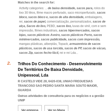
Matches in the search for:
Activity categories: ...
de baixa densidade,
sacos para,
rolos do
lixo 30 litros,
filme macro perfurado,
saco microperfurado,
sacos
bloco,
sacos bloco e,
sacos de alta densidade,
embalagens,
rei,
sacos de papel,
comercialização,
personalizados,
sacos de
alça,
Sacos do lixo,
PEBD,
sacos lixo,
luvas de vinil,
com e sem
impressão,
filmes industriais,
sacos hipermercados,
sacos
lojas,
sacos plásticos Aveiro,
sacos plásticos Porto,
sacos
minimercados,
sacos publicidade,
sacos com impressão,
mangas plásticas,
alberplás,
Topack,
armazenista de sacos
plásticos,
sacos de asa torcida,
sacos de PP,
sacos de vácuo,
sacos Zip,
sacos fecho fácil,
rei e rei Lda
...
Trilhos Do Conhecimento - Desenvolvimento
De Territórios De Baixa Densidade,
Unipessoal, Lda
R CASTELO VIDE 28, 6420-038
,
UNIAO FREGUESIAS
TRANCOSO SAO PEDRO SANTA MARIA SOUTO MAIOR
,
GUARDA
Outras atividades de consultoria para os negócios e a gestão
UNIP
Ver empresa
Ver no Mapa