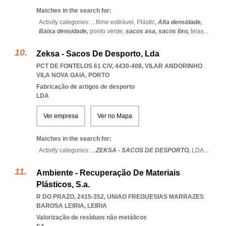
Matches in the search for:
Activity categories: ...
filme estirável,
Plástic,
Alta densidade,
Baixa densidade,
ponto verde,
sacos asa,
sacos lixo,
telas
...
Zeksa - Sacos De Desporto, Lda
PCT DE FONTELOS 61 C/V, 4430-408
,
VILAR ANDORINHO
VILA NOVA GAIA
,
PORTO
Fabricação de artigos de desporto
LDA
Ver empresa
Ver no Mapa
Matches in the search for:
Activity categories: ...
ZEKSA - SACOS DE DESPORTO,
LDA
...
Ambiente - Recuperação De Materiais
Plásticos, S.a.
R DO PRAZO, 2415-352
,
UNIAO FREGUESIAS MARRAZES
BAROSA LEIRIA
,
LEIRIA
Valorização de resíduos não metálicos