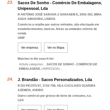
Sacos De Sonho - Comércio De Embalagens,
Unipessoal, Lda
R ANTÓNIO JOSÉ SARAIVA 2 GARAGEM E, 2650-383
,
MINA
AGUA AMADORA
,
LISBOA
Comércio a retalho por outros métodos, não efectuado em
estabelecimentos, bancas, feiras ou unidades móveis de
venda
UNIP
Ver empresa
Ver no Mapa
Matches in the search for:
Activity categories: ...
SACOS DE SONHO - COMÉRCIO DE
EMBALAGENS,
UNIPESSOAL
...
J. Brandão - Sacos Personalizados, Lda
R DO PICOTO 87, 3720-798
,
VILA CUCUJAES OLIVEIRA
AZEMEIS
,
AVEIRO
Outro comércio por grosso de bens de consumo, n.e.
LDA