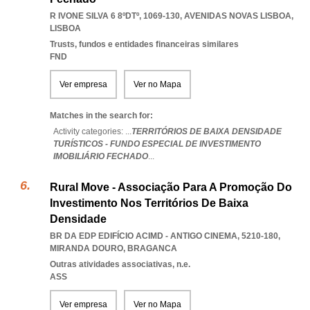
R IVONE SILVA 6 8ºDTº, 1069-130
,
AVENIDAS NOVAS LISBOA
,
LISBOA
Trusts, fundos e entidades financeiras similares
FND
Ver empresa
Ver no Mapa
Matches in the search for:
Activity categories: ...
TERRITÓRIOS DE BAIXA DENSIDADE
TURÍSTICOS - FUNDO ESPECIAL DE INVESTIMENTO
IMOBILIÁRIO FECHADO
...
Rural Move - Associação Para A Promoção Do
Investimento Nos Territórios De Baixa
Densidade
BR DA EDP EDIFÍCIO ACIMD - ANTIGO CINEMA, 5210-180
,
MIRANDA DOURO
,
BRAGANCA
Outras atividades associativas, n.e.
ASS
Ver empresa
Ver no Mapa