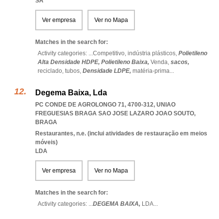
SA
Ver empresa
Ver no Mapa
Matches in the search for:
Activity categories: ...
Competitivo,
indústria plásticos,
Polietileno
Alta Densidade HDPE,
Polietileno Baixa,
Venda,
sacos,
reciclado,
tubos,
Densidade LDPE,
matéria-prima
...
Degema Baixa, Lda
PC CONDE DE AGROLONGO 71, 4700-312
,
UNIAO
FREGUESIAS BRAGA SAO JOSE LAZARO JOAO SOUTO
,
BRAGA
Restaurantes, n.e. (inclui atividades de restauração em meios
móveis)
LDA
Ver empresa
Ver no Mapa
Matches in the search for:
Activity categories: ...
DEGEMA BAIXA,
LDA
...