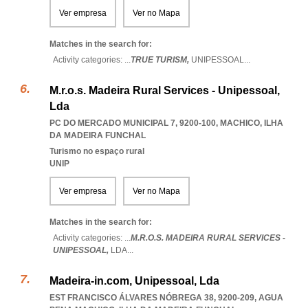
Ver empresa
Ver no Mapa
Matches in the search for:
Activity categories: ...
TRUE TURISM,
UNIPESSOAL
...
M.r.o.s. Madeira Rural Services - Unipessoal,
Lda
PC DO MERCADO MUNICIPAL 7, 9200-100
,
MACHICO
,
ILHA
DA MADEIRA FUNCHAL
Turismo no espaço rural
UNIP
Ver empresa
Ver no Mapa
Matches in the search for:
Activity categories: ...
M.R.O.S. MADEIRA RURAL SERVICES -
UNIPESSOAL,
LDA
...
Madeira-in.com, Unipessoal, Lda
EST FRANCISCO ÁLVARES NÓBREGA 38, 9200-209
,
AGUA