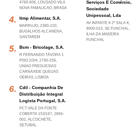
Serviços E Comércio,
4760-606
,
LOUSADO VILA
NOVA FAMALICAO
,
BRAGA
Sociedade
Unipessoal, Lda
Itmp Alimentar, S.a.
AV INFANTE 8 2º SALA K,
MARRUJO, 2380-220
,
9000-015
,
SE FUNCHAL
,
BUGALHOS ALCANENA
,
ILHA DA MADEIRA
SANTAREM
FUNCHAL
Bcm - Bricolage, S.a.
R FERNANDO TÁVORA 1
PISO 2/3/4, 2790-256
,
UNIAO FREGUESIAS
CARNAXIDE QUEIJAS
OEIRAS
,
LISBOA
Cdil - Companhia De
Distribuição Integral
Logista Portugal, S.a.
PCT VALE DA FONTE
COBERTA 153/167, 2894-
002
,
ALCOCHETE
,
SETUBAL