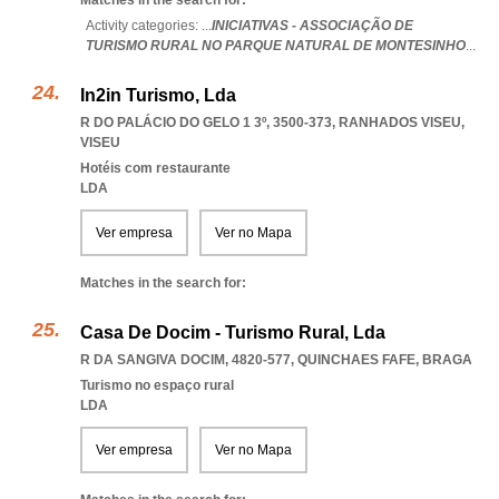
Matches in the search for:
Activity categories: ...
INICIATIVAS - ASSOCIAÇÃO DE
TURISMO RURAL NO PARQUE NATURAL DE MONTESINHO
...
In2in Turismo, Lda
R DO PALÁCIO DO GELO 1 3º, 3500-373
,
RANHADOS VISEU
,
VISEU
Hotéis com restaurante
LDA
Ver empresa
Ver no Mapa
Matches in the search for:
Casa De Docim - Turismo Rural, Lda
R DA SANGIVA DOCIM, 4820-577
,
QUINCHAES FAFE
,
BRAGA
Turismo no espaço rural
LDA
Ver empresa
Ver no Mapa