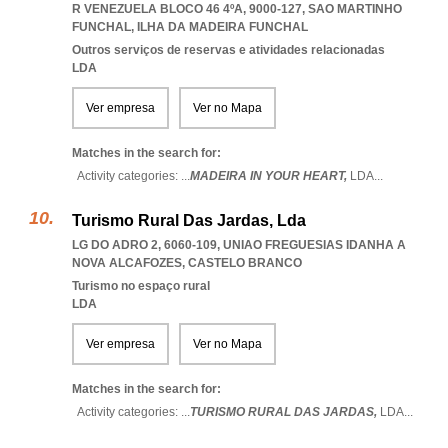
R VENEZUELA BLOCO 46 4ºA, 9000-127
,
SAO MARTINHO
FUNCHAL
,
ILHA DA MADEIRA FUNCHAL
Outros serviços de reservas e atividades relacionadas
LDA
Ver empresa
Ver no Mapa
Matches in the search for:
Activity categories: ...
MADEIRA IN YOUR HEART,
LDA
...
Turismo Rural Das Jardas, Lda
LG DO ADRO 2, 6060-109
,
UNIAO FREGUESIAS IDANHA A
NOVA ALCAFOZES
,
CASTELO BRANCO
Turismo no espaço rural
LDA
Ver empresa
Ver no Mapa
Matches in the search for:
Activity categories: ...
TURISMO RURAL DAS JARDAS,
LDA
...