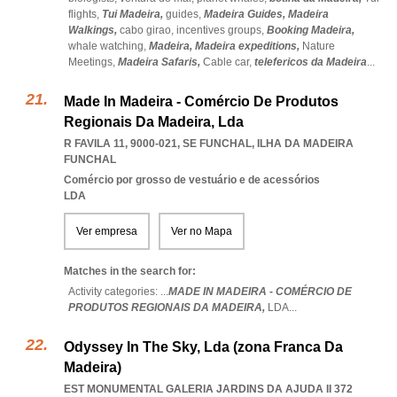
flights,
Tui Madeira,
guides,
Madeira Guides,
Madeira
Walkings,
cabo girao,
incentives groups,
Booking Madeira,
whale watching,
Madeira,
Madeira expeditions,
Nature
Meetings,
Madeira Safaris,
Cable car,
telefericos da Madeira
...
Made In Madeira - Comércio De Produtos
Regionais Da Madeira, Lda
R FAVILA 11, 9000-021
,
SE FUNCHAL
,
ILHA DA MADEIRA
FUNCHAL
Comércio por grosso de vestuário e de acessórios
LDA
Ver empresa
Ver no Mapa
Matches in the search for:
Activity categories: ...
MADE IN MADEIRA - COMÉRCIO DE
PRODUTOS REGIONAIS DA MADEIRA,
LDA
...
Odyssey In The Sky, Lda (zona Franca Da
Madeira)
EST MONUMENTAL GALERIA JARDINS DA AJUDA II 372