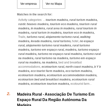
Ver empresa
Ver no Mapa
Matches in the search for:
Activity categories: ...
tourism madeira,
rural turism madeira,
rustic houses madeira,
tourism eco madeira,
tourism rural
madeira,
in madeira,
rural area in madeira,
rural tourism in
madeira,
rural turism in madeira,
tourism eco in madeira,
Trails,
turísmo rural,
alojamento turismo rural,
walking
madeira,
levada madeira,
rural turismo,
hotel,
no espaço
rural,
alojamento turismo rural madeira,
rural turismo
madeira,
turismo em espaço rural,
madeira,
turismo espaço
rural madeira,
turismo no espaço rural madeira,
turismo rural
na madeira,
rural turismo na madeira,
turismo em espaço
rural na madeira,
na madeira,
bed and breakfast
accommodations,
ecotourism rural,
north coast madeira,
b Y b
madeira,
eco tourist farm madeira,
eco turism madeira,
ecotourism madeira,
ecotourism accommodation madeira,
ecotourism bed and breakfast madeira,
ecotourism rural
madeira,
ecotourism tourism madeira,
ecotourist farm
...
Madeira Rural - Associação De Turismo Em
Espaço Rural Da Região Autónoma Da
Madeira