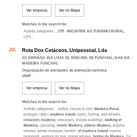
Ver empresa
Ver no Mapa
Matches in the search for:
Activity categories: ...
ITR - INICIATIVA AO TURISMO RURAL,
LDA
...
Rota Dos Cetáceos, Unipessoal, Lda
AV ARRIAGA 45A LOJA 35, 9000-060
,
SE FUNCHAL
,
ILHA DA
MADEIRA FUNCHAL
Organização de atividades de animação turística
UNIP
Ver empresa
Ver no Mapa
Matches in the search for:
Activity categories: ...
turtles,
House to rent,
Madeira Rural,
portugal,
rádio,
madeira island,
swim,
Sailing,
and whales,
cetaceos madeira,
cetaceans,
levada walkings,
walking in
Madeira,
canoying,
hotels Madeira,
videos Madeira,
dolphin
movies,
whale museam,
beatch,
of madeira island,
marine
biologists,
ventura do mar,
planet whales,
botina da Madeira,
Tui