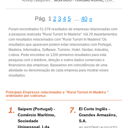
Activity categories: ...
MONTADO - TURISMO RURAL,
LDA
...
Pág.
1
2
3
4
5
...
40
»
Foram encontrados 51.078 resultados de empresas relacionadas com
a pesquisa realizada "Rural Turism In Madeira". Há 29 departamentos
com resultados relacionados com "Rural Turism In Madeira".Os
resultados que aparecem podem estar relacionados com Portugal,
Madeira, Informatica, Software, Turismo, Hotel, Gestao, Industria,
Lisboa. Pode encontrar os 1200 primeiros resultados para esta
pesquisa com o telefone, direção e outros dados comerciais e
financeiros das empresas. Baseamos em coincidências de uma
atividade ou denominação de cada empresa para mostrar esses
resultados.
Principais Empresas relacionadas a "Rural Turism In Madeira "
ordenados por cobrança
Saipem (portugal) -
El Corte Inglês -
Comércio Marítimo,
Grandes Armazéns,
Sociedade
S.a.
Unipessoal, Lda
AV ANTÓNIO AUGUSTO