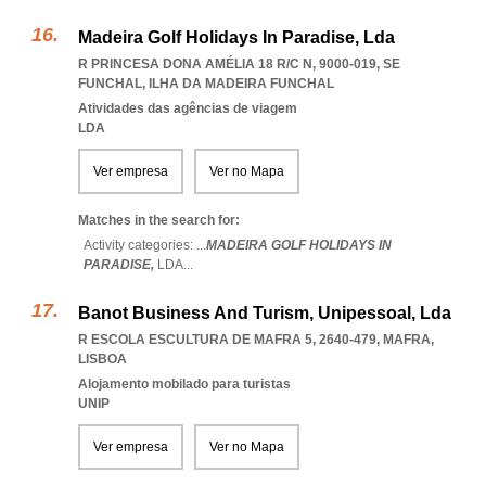
Madeira Golf Holidays In Paradise, Lda
R PRINCESA DONA AMÉLIA 18 R/C N, 9000-019
,
SE
FUNCHAL
,
ILHA DA MADEIRA FUNCHAL
Atividades das agências de viagem
LDA
Ver empresa
Ver no Mapa
Matches in the search for:
Activity categories: ...
MADEIRA GOLF HOLIDAYS IN
PARADISE,
LDA
...
Banot Business And Turism, Unipessoal, Lda
R ESCOLA ESCULTURA DE MAFRA 5, 2640-479
,
MAFRA
,
LISBOA
Alojamento mobilado para turistas
UNIP
Ver empresa
Ver no Mapa