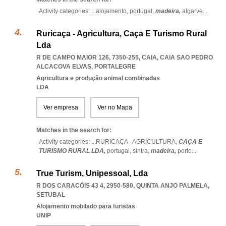
Activity categories: ...
alojamento,
portugal,
madeira,
algarve
...
Ruricaça - Agricultura, Caça E Turismo Rural
Lda
R DE CAMPO MAIOR 126, 7350-255, CAIA
,
CAIA SAO PEDRO
ALCACOVA ELVAS
,
PORTALEGRE
Agricultura e produção animal combinadas
LDA
Ver empresa
Ver no Mapa
Matches in the search for:
Activity categories: ...
RURICAÇA - AGRICULTURA,
CAÇA E
TURISMO RURAL LDA,
portugal,
sintra,
madeira,
porto
...
True Turism, Unipessoal, Lda
R DOS CARACÓIS 43 4, 2950-580
,
QUINTA ANJO PALMELA
,
SETUBAL
Alojamento mobilado para turistas
UNIP