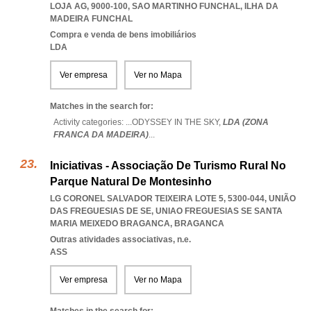
LOJA AG, 9000-100
,
SAO MARTINHO FUNCHAL
,
ILHA DA
MADEIRA FUNCHAL
Compra e venda de bens imobiliários
LDA
Ver empresa
Ver no Mapa
Matches in the search for:
Activity categories: ...
ODYSSEY IN THE SKY,
LDA (ZONA
FRANCA DA MADEIRA)
...
Iniciativas - Associação De Turismo Rural No
Parque Natural De Montesinho
LG CORONEL SALVADOR TEIXEIRA LOTE 5, 5300-044, UNIÃO
DAS FREGUESIAS DE SE
,
UNIAO FREGUESIAS SE SANTA
MARIA MEIXEDO BRAGANCA
,
BRAGANCA
Outras atividades associativas, n.e.
ASS
Ver empresa
Ver no Mapa