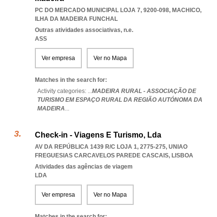
PC DO MERCADO MUNICIPAL LOJA 7, 9200-098
,
MACHICO
,
ILHA DA MADEIRA FUNCHAL
Outras atividades associativas, n.e.
ASS
Ver empresa
Ver no Mapa
Matches in the search for:
Activity categories: ...
MADEIRA RURAL - ASSOCIAÇÃO DE
TURISMO EM ESPAÇO RURAL DA REGIÃO AUTÓNOMA DA
MADEIRA
...
Check-in - Viagens E Turismo, Lda
AV DA REPÚBLICA 1439 R/C LOJA 1, 2775-275
,
UNIAO
FREGUESIAS CARCAVELOS PAREDE CASCAIS
,
LISBOA
Atividades das agências de viagem
LDA
Ver empresa
Ver no Mapa
Matches in the search for: