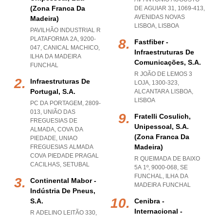
(zona Franca Da
DE AGUIAR 31, 1069-413
,
AVENIDAS NOVAS
Madeira)
LISBOA
,
LISBOA
PAVILHÃO INDUSTRIAL R
PLATAFORMA 2A, 9200-
Fastfiber -
047
,
CANICAL MACHICO
,
Infraestruturas De
ILHA DA MADEIRA
Comunicações, S.a.
FUNCHAL
R JOÃO DE LEMOS 3
Infraestruturas De
LOJA, 1300-323
,
Portugal, S.a.
ALCANTARA LISBOA
,
LISBOA
PC DA PORTAGEM, 2809-
013, UNIÃO DAS
Fratelli Cosulich,
FREGUESIAS DE
Unipessoal, S.a.
ALMADA, COVA DA
(zona Franca Da
PIEDADE
,
UNIAO
Madeira)
FREGUESIAS ALMADA
COVA PIEDADE PRAGAL
R QUEIMADA DE BAIXO
CACILHAS
,
SETUBAL
5A 1º, 9000-068
,
SE
FUNCHAL
,
ILHA DA
Continental Mabor -
MADEIRA FUNCHAL
Indústria De Pneus,
S.a.
Cenibra -
Internacional -
R ADELINO LEITÃO 330,