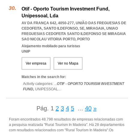
Otif - Oporto Tourism Investment Fund,
Unipessoal, Lda
AV DA FRANÇA 642, 4050-277, UNIÃO DAS FREGUESIAS DE
CEDOFEITA, SANTO ILDEFONSO, SE, MIRAGAIA
,
UNIAO
FREGUESIAS CEDOFEITA SANTO ILDEFONSO SE MIRAGAIA
SAO NICOLAU VITORIA PORTO
,
PORTO
Alojamento mobilado para turistas
UNIP
Ver empresa
Ver no Mapa
Matches in the search for:
Activity categories: ...
OTIF - OPORTO TOURISM INVESTMENT
FUND,
UNIPESSOAL
...
Pág.
1
2
3
4
5
...
40
»
Foram encontrados 48.798 resultados de empresas relacionadas com
a pesquisa realizada "Rural Tourism In Madeira". Há 28 departamentos
com resultados relacionados com "Rural Tourism In Madeira".Os