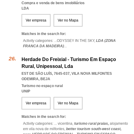
Compra e venda de bens imobiliários
LDA
Ver empresa
Ver no Mapa
Matches in the search for:
Activity categories: ...
ODYSSEY IN THE SKY,
LDA (ZONA
FRANCA DA MADEIRA)
...
Herdade Do Freixial - Turismo Em Espaço
Rural, Unipessoal, Lda
EST DE SÃO LUÍS, 7645-037
,
VILA NOVA MILFONTES
ODEMIRA
,
BEJA
Turismo no espaço rural
UNIP
Ver empresa
Ver no Mapa
Matches in the search for:
Activity categories: ...
vicentina,
turismo rural praias,
alojamento
em vila nova de milfontes,
better tourism south-west coast,