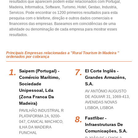
resultados que aparecem podem estar relacionados com Portugal,
Madeira, Informatica, Software, Turismo, Hotel, Gestao, Industria,
Servicos. Pode encontrar os 1200 primeiros resultados para esta
pesquisa com o telefone, direção e outros dados comerciais e
financeiros das empresas. Baseamos em coincidências de uma
atividade ou denominação de cada empresa para mostrar esses
resultados.
Principais Empresas relacionadas a "Rural Tourism In Madeira "
ordenados por cobrança
Saipem (portugal) -
El Corte Inglês -
Comércio Marítimo,
Grandes Armazéns,
Sociedade
S.a.
Unipessoal, Lda
AV ANTÓNIO AUGUSTO
(zona Franca Da
DE AGUIAR 31, 1069-413
,
AVENIDAS NOVAS
Madeira)
LISBOA
,
LISBOA
PAVILHÃO INDUSTRIAL R
PLATAFORMA 2A, 9200-
Fastfiber -
047
,
CANICAL MACHICO
,
Infraestruturas De
ILHA DA MADEIRA
Comunicações, S.a.
FUNCHAL