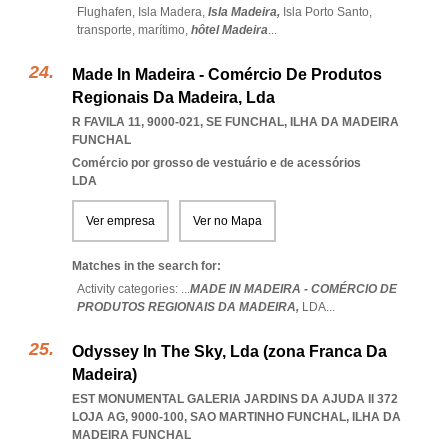
Flughafen,
Isla Madera,
Isla Madeira,
Isla Porto Santo,
transporte,
marítimo,
hôtel Madeira
...
Made In Madeira - Comércio De Produtos
Regionais Da Madeira, Lda
R FAVILA 11, 9000-021
,
SE FUNCHAL
,
ILHA DA MADEIRA
FUNCHAL
Comércio por grosso de vestuário e de acessórios
LDA
Ver empresa
Ver no Mapa
Matches in the search for:
Activity categories: ...
MADE IN MADEIRA - COMÉRCIO DE
PRODUTOS REGIONAIS DA MADEIRA,
LDA
...
Odyssey In The Sky, Lda (zona Franca Da
Madeira)
EST MONUMENTAL GALERIA JARDINS DA AJUDA II 372
LOJA AG, 9000-100
,
SAO MARTINHO FUNCHAL
,
ILHA DA
MADEIRA FUNCHAL