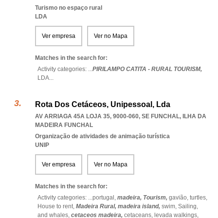
Turismo no espaço rural
LDA
Ver empresa
Ver no Mapa
Matches in the search for:
Activity categories: ...
PIRILAMPO CATITA - RURAL TOURISM,
LDA
...
Rota Dos Cetáceos, Unipessoal, Lda
AV ARRIAGA 45A LOJA 35, 9000-060
,
SE FUNCHAL
,
ILHA DA
MADEIRA FUNCHAL
Organização de atividades de animação turística
UNIP
Ver empresa
Ver no Mapa
Matches in the search for:
Activity categories: ...
portugal,
madeira,
Tourism,
gavião,
turtles,
House to rent,
Madeira Rural,
madeira island,
swim,
Sailing,
and whales,
cetaceos madeira,
cetaceans,
levada walkings,