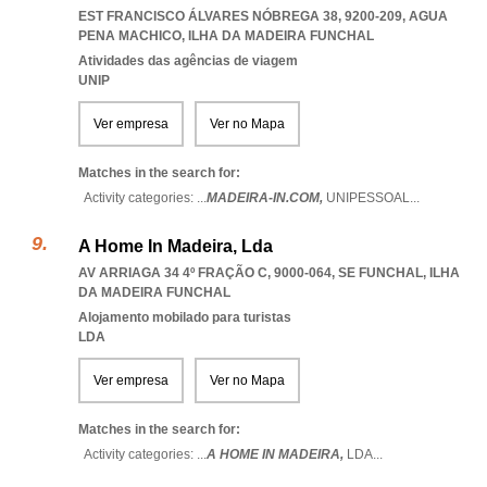
EST FRANCISCO ÁLVARES NÓBREGA 38, 9200-209
,
AGUA
PENA MACHICO
,
ILHA DA MADEIRA FUNCHAL
Atividades das agências de viagem
UNIP
Ver empresa
Ver no Mapa
Matches in the search for:
Activity categories: ...
MADEIRA-IN.COM,
UNIPESSOAL
...
A Home In Madeira, Lda
AV ARRIAGA 34 4º FRAÇÃO C, 9000-064
,
SE FUNCHAL
,
ILHA
DA MADEIRA FUNCHAL
Alojamento mobilado para turistas
LDA
Ver empresa
Ver no Mapa
Matches in the search for:
Activity categories: ...
A HOME IN MADEIRA,
LDA
...