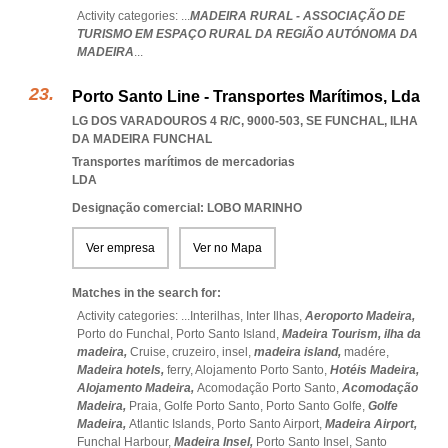
Activity categories: ...
MADEIRA RURAL - ASSOCIAÇÃO DE
TURISMO EM ESPAÇO RURAL DA REGIÃO AUTÓNOMA DA
MADEIRA
...
Porto Santo Line - Transportes Marítimos, Lda
LG DOS VARADOUROS 4 R/C, 9000-503
,
SE FUNCHAL
,
ILHA
DA MADEIRA FUNCHAL
Transportes marítimos de mercadorias
LDA
Designação comercial: LOBO MARINHO
Ver empresa
Ver no Mapa
Matches in the search for:
Activity categories: ...
Interilhas,
Inter Ilhas,
Aeroporto Madeira,
Porto do Funchal,
Porto Santo Island,
Madeira Tourism,
ilha da
madeira,
Cruise,
cruzeiro,
insel,
madeira island,
madére,
Madeira hotels,
ferry,
Alojamento Porto Santo,
Hotéis Madeira,
Alojamento Madeira,
Acomodação Porto Santo,
Acomodação
Madeira,
Praia,
Golfe Porto Santo,
Porto Santo Golfe,
Golfe
Madeira,
Atlantic Islands,
Porto Santo Airport,
Madeira Airport,
Funchal Harbour,
Madeira Insel,
Porto Santo Insel,
Santo