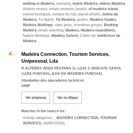
walking in Madeira,
canoying,
hotels Madeira,
videos Madeira,
dolphin movies,
whale museam,
beatch,
of madeira island,
marine biologists,
ventura do mar,
planet whales,
botina da
Madeira,
Tui flights,
Tui Madeira,
guides,
Madeira Guides,
Madeira Walkings,
cabo girao,
incentives groups,
Booking
Madeira,
whale watching,
Madeira,
Madeira expeditions,
Nature Meetings,
Madeira Safaris,
Cable car,
telefericos da
Madeira
...
Madeira Connection, Tourism Services,
Unipessoal, Lda
R ALFERES VEIGA PESTANA 1L LOJA 3, 9050-079
,
SANTA
LUZIA FUNCHAL
,
ILHA DA MADEIRA FUNCHAL
Atividades dos operadores turísticos
UNIP
Ver empresa
Ver no Mapa
Matches in the search for:
Activity categories: ...
MADEIRA CONNECTION,
TOURISM
SERVICES,
UNIPESSOAL
...