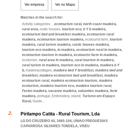
Ver empresa
Ver no Mapa
Matches in the search for:
Activity categories: ...
ecotourism rural,
north coast madeira,
rural area,
rustic houses,
tourism eco,
b Y b madeira,
ecotourism bed and breakfast madeira,
ecotourism rural
madeira,
ecotourism tourism madeira,
ecotourist farm,
tourism
madeira,
rural turism madeira,
rustic houses madeira,
tourism eco madeira,
in madeira,
ecotourism rural in madeira,
ecotourism tourism in madeira,
ecotourist farm in madeira,
ecoturism,
rural area in madeira,
rural tourism in madeira,
rural turism in madeira,
tourism eco in madeira,
madeira b Y
b,
madeiracottages,
madeira bed Y breakfast,
madeira bed and
breakfast,
madeira ecotourism bed and breakfast,
madeira
ecotourism rural,
madeira ecotourism tourism,
madeira
ecoturism,
madeira tourism eco,
madeira tourism rural,
Ferien madeira,
vacanze madeira,
vakanties madeira,
ferie
madeira,
portugal,
Embroidery,
island,
Turismo em Espaço
Rural,
Guide
...
Pirilampo Catita - Rural Tourism, Lda
LG DO CRUZEIRO 44, 3465-104
,
UNIAO FREGUESIAS
CAPARROSA SILVARES TONDELA
,
VISEU