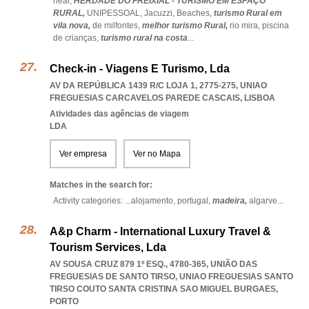
near,
HERDADE DO FREIXIAL - TURISMO EM ESPAÇO
RURAL,
UNIPESSOAL,
Jacuzzi,
Beaches,
turismo Rural em
vila nova,
de milfontes,
melhor turismo Rural,
rio mira,
piscina
de crianças,
turismo rural na costa
...
Check-in - Viagens E Turismo, Lda
AV DA REPÚBLICA 1439 R/C LOJA 1, 2775-275
,
UNIAO
FREGUESIAS CARCAVELOS PAREDE CASCAIS
,
LISBOA
Atividades das agências de viagem
LDA
Ver empresa
Ver no Mapa
Matches in the search for:
Activity categories: ...
alojamento,
portugal,
madeira,
algarve
...
A&p Charm - International Luxury Travel &
Tourism Services, Lda
AV SOUSA CRUZ 879 1º ESQ., 4780-365, UNIÃO DAS
FREGUESIAS DE SANTO TIRSO
,
UNIAO FREGUESIAS SANTO
TIRSO COUTO SANTA CRISTINA SAO MIGUEL BURGAES
,
PORTO