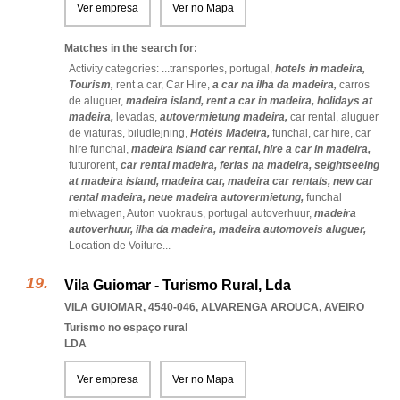
Ver empresa
Ver no Mapa
Matches in the search for:
Activity categories: ...
transportes,
portugal,
hotels in madeira,
Tourism,
rent a car,
Car Hire,
a car na ilha da madeira,
carros
de aluguer,
madeira island,
rent a car in madeira,
holidays at
madeira,
levadas,
autovermietung madeira,
car rental,
aluguer
de viaturas,
biludlejning,
Hotéis Madeira,
funchal,
car hire,
car
hire funchal,
madeira island car rental,
hire a car in madeira,
futurorent,
car rental madeira,
ferias na madeira,
seightseeing
at madeira island,
madeira car,
madeira car rentals,
new car
rental madeira,
neue madeira autovermietung,
funchal
mietwagen,
Auton vuokraus,
portugal autoverhuur,
madeira
autoverhuur,
ilha da madeira,
madeira automoveis aluguer,
Location de Voiture
...
Vila Guiomar - Turismo Rural, Lda
VILA GUIOMAR, 4540-046
,
ALVARENGA AROUCA
,
AVEIRO
Turismo no espaço rural
LDA
Ver empresa
Ver no Mapa