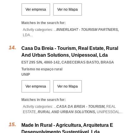
Ver empresa
Ver no Mapa
Matches in the search for:
Activity categories: ...
INNERLIGHT - TOURISM PARTNERS,
LDA
...
Casa Da Breia - Tourism, Real Estate, Rural
And Urban Solutions, Unipessoal, Lda
EST 295 S/N, 4860-142
,
CABECEIRAS BASTO
,
BRAGA
Turismo no espaço rural
UNIP
Ver empresa
Ver no Mapa
Matches in the search for:
Activity categories: ...
CASA DA BREIA - TOURISM,
REAL
ESTATE,
RURAL AND URBAN SOLUTIONS,
UNIPESSOAL
...
Made In Rural - Agricultura, Arquitetura E
Desenvolvimento Sustentável, Lda