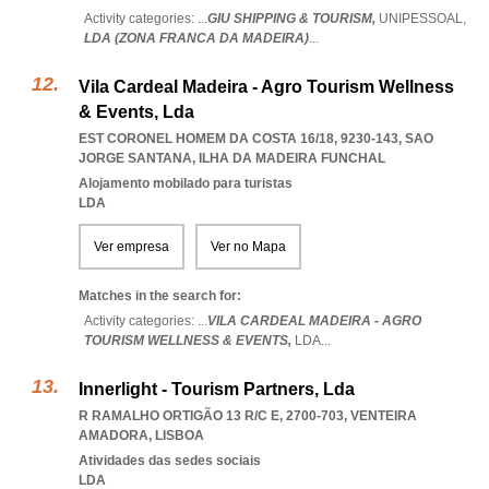
Activity categories: ...
GIU SHIPPING & TOURISM,
UNIPESSOAL,
LDA (ZONA FRANCA DA MADEIRA)
...
Vila Cardeal Madeira - Agro Tourism Wellness
& Events, Lda
EST CORONEL HOMEM DA COSTA 16/18, 9230-143
,
SAO
JORGE SANTANA
,
ILHA DA MADEIRA FUNCHAL
Alojamento mobilado para turistas
LDA
Ver empresa
Ver no Mapa
Matches in the search for:
Activity categories: ...
VILA CARDEAL MADEIRA - AGRO
TOURISM WELLNESS & EVENTS,
LDA
...
Innerlight - Tourism Partners, Lda
R RAMALHO ORTIGÃO 13 R/C E, 2700-703
,
VENTEIRA
AMADORA
,
LISBOA
Atividades das sedes sociais
LDA