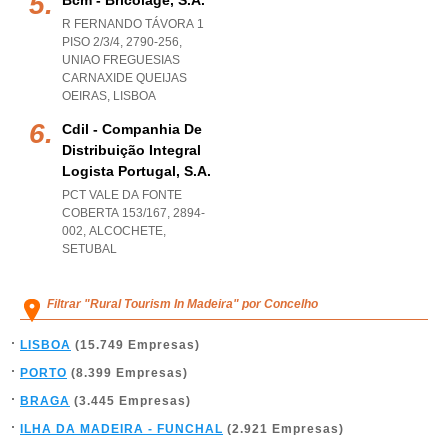
Bcm - Bricolage, S.a.
R FERNANDO TÁVORA 1
PISO 2/3/4, 2790-256
,
UNIAO FREGUESIAS
CARNAXIDE QUEIJAS
OEIRAS
,
LISBOA
Cdil - Companhia De
Distribuição Integral
Logista Portugal, S.a.
PCT VALE DA FONTE
COBERTA 153/167, 2894-
002
,
ALCOCHETE
,
SETUBAL
Filtrar "Rural Tourism In Madeira" por Concelho
LISBOA
(15.749 Empresas)
PORTO
(8.399 Empresas)
BRAGA
(3.445 Empresas)
ILHA DA MADEIRA - FUNCHAL
(2.921 Empresas)