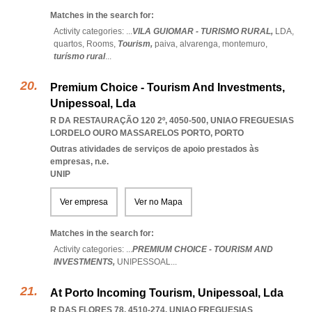
Matches in the search for:
Activity categories: ...
VILA GUIOMAR - TURISMO RURAL,
LDA,
quartos,
Rooms,
Tourism,
paiva,
alvarenga,
montemuro,
turísmo rural
...
Premium Choice - Tourism And Investments,
Unipessoal, Lda
R DA RESTAURAÇÃO 120 2º, 4050-500
,
UNIAO FREGUESIAS
LORDELO OURO MASSARELOS PORTO
,
PORTO
Outras atividades de serviços de apoio prestados às
empresas, n.e.
UNIP
Ver empresa
Ver no Mapa
Matches in the search for:
Activity categories: ...
PREMIUM CHOICE - TOURISM AND
INVESTMENTS,
UNIPESSOAL
...
At Porto Incoming Tourism, Unipessoal, Lda
R DAS FLORES 78, 4510-274
,
UNIAO FREGUESIAS