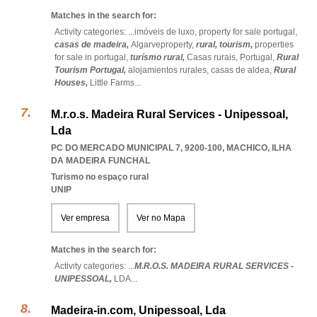
Matches in the search for:
Activity categories: ...
imóveis de luxo,
property for sale portugal,
casas de madeira,
Algarveproperty,
rural,
tourism,
properties
for sale in portugal,
turísmo rural,
Casas rurais,
Portugal,
Rural
Tourism Portugal,
alojamientos rurales,
casas de aldea,
Rural
Houses,
Little Farms
...
M.r.o.s. Madeira Rural Services - Unipessoal,
Lda
PC DO MERCADO MUNICIPAL 7, 9200-100
,
MACHICO
,
ILHA
DA MADEIRA FUNCHAL
Turismo no espaço rural
UNIP
Ver empresa
Ver no Mapa
Matches in the search for:
Activity categories: ...
M.R.O.S. MADEIRA RURAL SERVICES -
UNIPESSOAL,
LDA
...
Madeira-in.com, Unipessoal, Lda