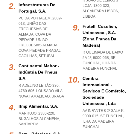
R JOÃO DE LEMOS 3
Infraestruturas De
LOJA, 1300-323
,
Portugal, S.a.
ALCANTARA LISBOA
,
LISBOA
PC DA PORTAGEM, 2809-
013, UNIÃO DAS
Fratelli Cosulich,
FREGUESIAS DE
Unipessoal, S.a.
ALMADA, COVA DA
(zona Franca Da
PIEDADE
,
UNIAO
Madeira)
FREGUESIAS ALMADA
COVA PIEDADE PRAGAL
R QUEIMADA DE BAIXO
CACILHAS
,
SETUBAL
5A 1º, 9000-068
,
SE
FUNCHAL
,
ILHA DA
Continental Mabor -
MADEIRA FUNCHAL
Indústria De Pneus,
S.a.
Cenibra -
Internacional -
R ADELINO LEITÃO 330,
Serviços E Comércio,
4760-606
,
LOUSADO VILA
NOVA FAMALICAO
,
BRAGA
Sociedade
Unipessoal, Lda
Itmp Alimentar, S.a.
AV INFANTE 8 2º SALA K,
MARRUJO, 2380-220
,
9000-015
,
SE FUNCHAL
,
BUGALHOS ALCANENA
,
ILHA DA MADEIRA
SANTAREM
FUNCHAL