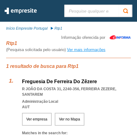
Pesquisar:
Início Empresite Portugal
Rtp1
Informação oferecida por
Rtp1
(Pesquisa solicitada pelo usuário)
Ver mais informações
1 resultado de busca para Rtp1
Freguesia De Ferreira Do Zêzere
R JOÃO DA COSTA 31, 2240-356
,
FERREIRA ZEZERE
,
SANTAREM
Administração Local
AUT
Ver empresa
Ver no Mapa
Matches in the search for: