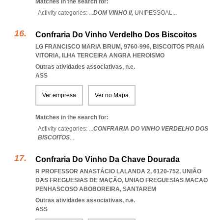
Matches in the search for:
Activity categories: ...
DOM VINHO II,
UNIPESSOAL
...
Confraria Do Vinho Verdelho Dos Biscoitos
LG FRANCISCO MARIA BRUM, 9760-996
,
BISCOITOS PRAIA
VITORIA
,
ILHA TERCEIRA ANGRA HEROISMO
Outras atividades associativas, n.e.
ASS
Ver empresa
Ver no Mapa
Matches in the search for:
Activity categories: ...
CONFRARIA DO VINHO VERDELHO DOS
BISCOITOS
...
Confraria Do Vinho Da Chave Dourada
R PROFESSOR ANASTÁCIO LALANDA 2, 6120-752, UNIÃO
DAS FREGUESIAS DE MAÇÃO
,
UNIAO FREGUESIAS MACAO
PENHASCOSO ABOBOREIRA
,
SANTAREM
Outras atividades associativas, n.e.
ASS