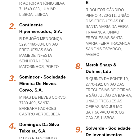
E.
R ACTOR ANTÓNIO SILVA
7, 1649-033
,
LUMIAR
R DOUTOR CÂNDIDO
LISBOA
,
LISBOA
PINHO, 4520-211, UNIÃO
DAS FREGUESIAS DE
Continente
SANTA MARIA DA FEIRA,
Hipermercados, S.a.
TRAVANCA
,
UNIAO
FREGUESIAS SANTA
R DE JOÃO MENDONÇA
MARIA FEIRA TRAVANCA
529, 4460-334
,
UNIAO
SANFINS ESPARGO
,
FREGUESIAS SAO
AVEIRO
MAMEDE INFESTA
SENHORA HORA
Merck Sharp &
MATOSINHOS
,
PORTO
Dohme, Lda
Somincor - Sociedade
R QUINTA DA FONTE 19,
Mineira De Neves-
2770-192, UNIÃO DAS
Corvo, S.a.
FREGUESIAS DE OEIRAS
E SÃO JULIÃO DA BARRA
,
MINAS DE NEVES CORVO,
UNIAO FREGUESIAS
7780-409
,
SANTA
OEIRAS SAO JULIAO
BARBARA PADROES
BARRA PACO ARCOS
CASTRO VERDE
,
BEJA
CAXIAS
,
LISBOA
Domingos Da Silva
Solverde - Sociedade
Teixeira, S.a.
De Investimentos
R DOS PITANCINHOS,