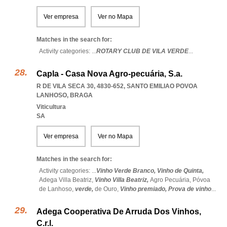
Ver empresa
Ver no Mapa
Matches in the search for:
Activity categories: ...
ROTARY CLUB DE VILA VERDE
...
Capla - Casa Nova Agro-pecuária, S.a.
R DE VILA SECA 30, 4830-652
,
SANTO EMILIAO POVOA
LANHOSO
,
BRAGA
Viticultura
SA
Ver empresa
Ver no Mapa
Matches in the search for:
Activity categories: ...
Vinho Verde Branco,
Vinho de Quinta,
Adega Villa Beatriz,
Vinho Villa Beatriz,
Agro Pecuária,
Póvoa
de Lanhoso,
verde,
de Ouro,
Vinho premiado,
Prova de vinho
...
Adega Cooperativa De Arruda Dos Vinhos,
C.r.l.