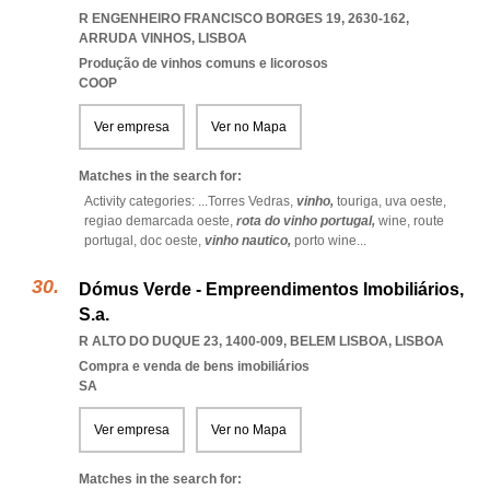
R ENGENHEIRO FRANCISCO BORGES 19, 2630-162
,
ARRUDA VINHOS
,
LISBOA
Produção de vinhos comuns e licorosos
COOP
Ver empresa
Ver no Mapa
Matches in the search for:
Activity categories: ...
Torres Vedras,
vinho,
touriga,
uva oeste,
regiao demarcada oeste,
rota do vinho portugal,
wine,
route
portugal,
doc oeste,
vinho nautico,
porto wine
...
Dómus Verde - Empreendimentos Imobiliários,
S.a.
R ALTO DO DUQUE 23, 1400-009
,
BELEM LISBOA
,
LISBOA
Compra e venda de bens imobiliários
SA
Ver empresa
Ver no Mapa
Matches in the search for: