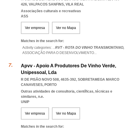
426
,
VALPACOS SANFINS
,
VILA REAL
Associações culturais e recreativas
ASS
Ver empresa
Ver no Mapa
Matches in the search for:
Activity categories: ...
RVT - ROTA DO VINHO TRANSMONTANO,
ASSOCIAÇÃO PARA O DESENVOLVIMENTO
...
Apvv - Apoio A Produtores De Vinho Verde,
Unipessoal, Lda
R DE PISÃO NOVO 508, 4635-392
,
SOBRETAMEGA MARCO
CANAVESES
,
PORTO
Outras atividades de consultoria, científicas, técnicas e
similares, n.e.
UNIP
Ver empresa
Ver no Mapa
Matches in the search for: