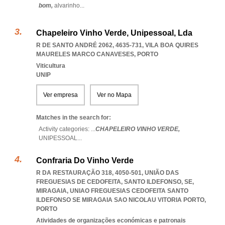
bom,
alvarinho
...
Chapeleiro Vinho Verde, Unipessoal, Lda
R DE SANTO ANDRÉ 2062, 4635-731
,
VILA BOA QUIRES
MAURELES MARCO CANAVESES
,
PORTO
Viticultura
UNIP
Ver empresa
Ver no Mapa
Matches in the search for:
Activity categories: ...
CHAPELEIRO VINHO VERDE,
UNIPESSOAL
...
Confraria Do Vinho Verde
R DA RESTAURAÇÃO 318, 4050-501, UNIÃO DAS
FREGUESIAS DE CEDOFEITA, SANTO ILDEFONSO, SE,
MIRAGAIA
,
UNIAO FREGUESIAS CEDOFEITA SANTO
ILDEFONSO SE MIRAGAIA SAO NICOLAU VITORIA PORTO
,
PORTO
Atividades de organizações económicas e patronais