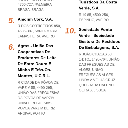
Turísticos Da Costa
4700-727
,
PALMEIRA
Verde, S.a.
BRAGA
,
BRAGA
R 19 85, 4500-256
,
Amorim Cork, S.a.
ESPINHO
,
AVEIRO
R DOS CORTICEIROS 850,
Sociedade Ponto
4535-387
,
SANTA MARIA
Verde - Sociedade
LAMAS FEIRA
,
AVEIRO
Gestora De Resíduos
Agros - União Das
De Embalagens, S.a.
Cooperativas De
R JOÃO CHAGAS 53
Produtores De Leite
1ºDTO., 1495-764, UNIÃO
De Entre Douro E
DAS FREGUESIAS DE
Minho E Trás-Os-
ALGES
,
UNIAO
FREGUESIAS ALGES
Montes, U.c.r.l.
LINDA A VELHA CRUZ
R CIDADE DA PÓVOA DE
QUEBRADA DAFUNDO
VARZIM 55, 4490-295,
OEIRAS
,
LISBOA
UNIÃO DAS FREGUESIAS
DA POVOA DE VARZIM
,
UNIAO FREGUESIAS
POVOA VARZIM BEIRIZ
ARGIVAI
,
PORTO