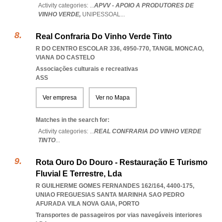
Activity categories: ...
APVV - APOIO A PRODUTORES DE
VINHO VERDE,
UNIPESSOAL
...
Real Confraria Do Vinho Verde Tinto
R DO CENTRO ESCOLAR 336, 4950-770
,
TANGIL MONCAO
,
VIANA DO CASTELO
Associações culturais e recreativas
ASS
Ver empresa
Ver no Mapa
Matches in the search for:
Activity categories: ...
REAL CONFRARIA DO VINHO VERDE
TINTO
...
Rota Ouro Do Douro - Restauração E Turismo
Fluvial E Terrestre, Lda
R GUILHERME GOMES FERNANDES 162/164, 4400-175
,
UNIAO FREGUESIAS SANTA MARINHA SAO PEDRO
AFURADA VILA NOVA GAIA
,
PORTO
Transportes de passageiros por vias navegáveis interiores