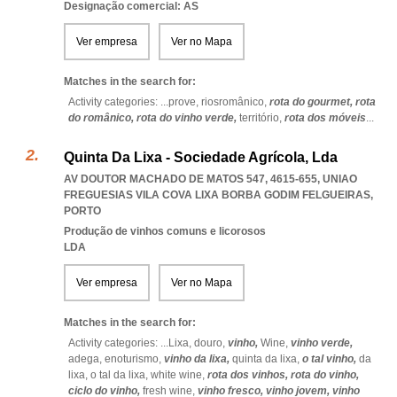
Designação comercial: AS
Ver empresa
Ver no Mapa
Matches in the search for:
Activity categories: ...
prove,
riosromânico,
rota do gourmet,
rota
do românico,
rota do vinho verde,
território,
rota dos móveis
...
Quinta Da Lixa - Sociedade Agrícola, Lda
AV DOUTOR MACHADO DE MATOS 547, 4615-655
,
UNIAO
FREGUESIAS VILA COVA LIXA BORBA GODIM FELGUEIRAS
,
PORTO
Produção de vinhos comuns e licorosos
LDA
Ver empresa
Ver no Mapa
Matches in the search for:
Activity categories: ...
Lixa,
douro,
vinho,
Wine,
vinho verde,
adega,
enoturismo,
vinho da lixa,
quinta da lixa,
o tal vinho,
da
lixa,
o tal da lixa,
white wine,
rota dos vinhos,
rota do vinho,
ciclo do vinho,
fresh wine,
vinho fresco,
vinho jovem,
vinho