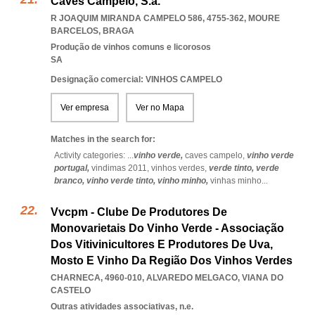
Caves Campelo, S.a.
R JOAQUIM MIRANDA CAMPELO 586, 4755-362
,
MOURE
BARCELOS
,
BRAGA
Produção de vinhos comuns e licorosos
SA
Designação comercial: VINHOS CAMPELO
Ver empresa
Ver no Mapa
Matches in the search for:
Activity categories: ...
vinho verde,
caves campelo,
vinho verde
portugal,
vindimas 2011,
vinhos verdes,
verde tinto,
verde
branco,
vinho verde tinto,
vinho minho,
vinhas minho
...
Vvcpm - Clube De Produtores De
Monovarietais Do Vinho Verde - Associação
Dos Vitivinicultores E Produtores De Uva,
Mosto E Vinho Da Região Dos Vinhos Verdes
CHARNECA, 4960-010
,
ALVAREDO MELGACO
,
VIANA DO
CASTELO
Outras atividades associativas, n.e.