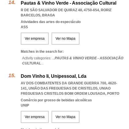
Pautas & Vinho Verde - Associação Cultural
R DE SÃO SALVADOR DE QUIRAZ 48, 4750-654
,
RORIZ
BARCELOS
,
BRAGA
Atividades das artes do espectáculo
ASS
Ver empresa
Ver no Mapa
Matches in the search for:
Activity categories: ...
PAUTAS & VINHO VERDE - ASSOCIAÇÃO
CULTURAL
...
Dom Vinho Ii, Unipessoal, Lda
AV DOS COMBATENTES DA GRANDE GUERRA 700, 4620-
141, UNIÃO DAS FREGUESIAS DE CRISTELOS
,
UNIAO
FREGUESIAS CRISTELOS BOIM ORDEM LOUSADA
,
PORTO
Comércio por grosso de bebidas alcoólicas
UNIP
Ver empresa
Ver no Mapa