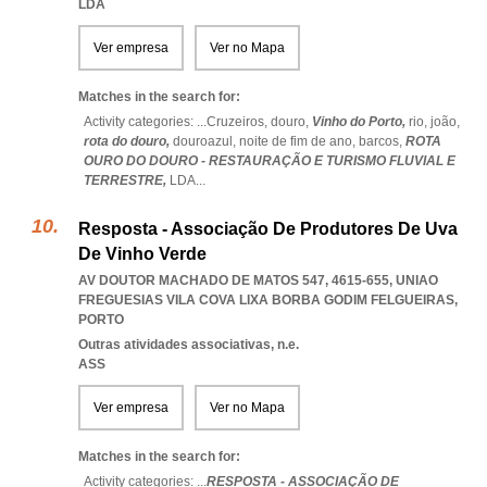
LDA
Ver empresa
Ver no Mapa
Matches in the search for:
Activity categories: ...
Cruzeiros,
douro,
Vinho do Porto,
rio,
joão,
rota do douro,
douroazul,
noite de fim de ano,
barcos,
ROTA
OURO DO DOURO - RESTAURAÇÃO E TURISMO FLUVIAL E
TERRESTRE,
LDA
...
Resposta - Associação De Produtores De Uva
De Vinho Verde
AV DOUTOR MACHADO DE MATOS 547, 4615-655
,
UNIAO
FREGUESIAS VILA COVA LIXA BORBA GODIM FELGUEIRAS
,
PORTO
Outras atividades associativas, n.e.
ASS
Ver empresa
Ver no Mapa
Matches in the search for:
Activity categories: ...
RESPOSTA - ASSOCIAÇÃO DE