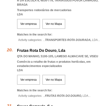
R DA ESCOLA 6, 4830-776
,
TRAVASSOS POVOA LANHOSO
,
BRAGA
Transportes rodoviários de mercadorias
LDA
Ver empresa
Ver no Mapa
Matches in the search for:
Activity categories: ...
TRANSPORTES ROTA DOURADA,
LDA
...
Frutas Rota Do Douro, Lda
QTA DO MANHO, 5100-105
,
LAMEGO ALMACAVE SE
,
VISEU
Comércio a retalho de frutas e produtos hortícolas, em
estabelecimentos especializados
LDA
Ver empresa
Ver no Mapa
Matches in the search for:
Activity categories: ...
FRUTAS ROTA DO DOURO,
LDA
...