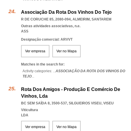
Associação Da Rota Dos Vinhos Do Tejo
R DE CORUCHE 85, 2080-094
,
ALMEIRIM
,
SANTAREM
Outras atividades associativas, n.e.
ASS
Designação comercial: ARVVT
Ver empresa
Ver no Mapa
Matches in the search for:
Activity categories: ...
ASSOCIAÇÃO DA ROTA DOS VINHOS DO
TEJO
...
Rota Dos Amigos - Produção E Comércio De
Vinhos, Lda
BC SEM SAÍDA 8, 3500-537
,
SILGUEIROS VISEU
,
VISEU
Viticultura
LDA
Ver empresa
Ver no Mapa