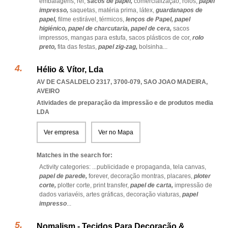
embalagens,
rei,
sacos de papel,
comercialização,
rolos,
papel
impresso,
saquetas,
matéria prima,
látex,
guardanapos de
papel,
filme estirável,
térmicos,
lenços de Papel,
papel
higiénico,
papel de charcutaria,
papel de cera,
sacos
impressos,
mangas para estufa,
sacos plásticos de cor,
rolo
preto,
fita das festas,
papel zig-zag,
bolsinha
...
Hélio & Vítor, Lda
AV DE CASALDELO 2317, 3700-079
,
SAO JOAO MADEIRA
,
AVEIRO
Atividades de preparação da impressão e de produtos media
LDA
Ver empresa
Ver no Mapa
Matches in the search for:
Activity categories: ...
publicidade e propaganda,
tela canvas,
papel de parede,
forever,
decoração montras,
placares,
ploter
corte,
plotter corte,
print transfer,
papel de carta,
impressão de
dados variavéis,
artes gráficas,
decoração viaturas,
papel
impresso
...
Nomalism - Tecidos Para Decoração &