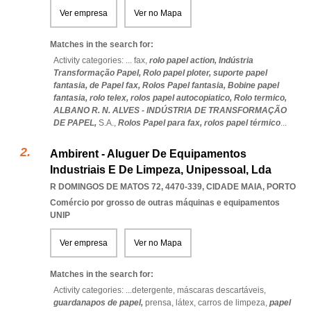
Ver empresa
Ver no Mapa
Matches in the search for:
Activity categories: ...
fax,
rolo papel action,
Indústria
Transformação Papel,
Rolo papel ploter,
suporte papel
fantasia,
de Papel fax,
Rolos Papel fantasia,
Bobine papel
fantasia,
rolo telex,
rolos papel autocopiatico,
Rolo termico,
ALBANO R. N. ALVES - INDÚSTRIA DE TRANSFORMAÇÃO
DE PAPEL,
S.A.,
Rolos Papel para fax,
rolos papel térmico
...
Ambirent - Aluguer De Equipamentos
Industriais E De Limpeza, Unipessoal, Lda
R DOMINGOS DE MATOS 72, 4470-339
,
CIDADE MAIA
,
PORTO
Comércio por grosso de outras máquinas e equipamentos
UNIP
Ver empresa
Ver no Mapa
Matches in the search for:
Activity categories: ...
detergente,
máscaras descartáveis,
guardanapos de papel,
prensa,
látex,
carros de limpeza,
papel