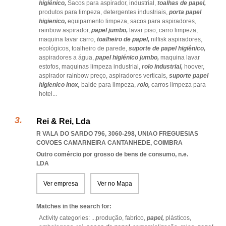
higiénico,
Sacos para aspirador,
industrial,
toalhas de papel,
produtos para limpeza,
detergentes industriais,
porta papel
higienico,
equipamento limpeza,
sacos para aspiradores,
rainbow aspirador,
papel jumbo,
lavar piso,
carro limpeza,
maquina lavar carro,
toalheiro de papel,
nilfisk aspiradores,
ecológicos,
toalheiro de parede,
suporte de papel higiênico,
aspiradores a água,
papel higiénico jumbo,
maquina lavar
estofos,
maquinas limpeza industrial,
rolo industrial,
hoover,
aspirador rainbow preço,
aspiradores verticais,
suporte papel
higienico inox,
balde para limpeza,
rolo,
carros limpeza para
hotel
...
Rei & Rei, Lda
R VALA DO SARDO 796, 3060-298
,
UNIAO FREGUESIAS
COVOES CAMARNEIRA CANTANHEDE
,
COIMBRA
Outro comércio por grosso de bens de consumo, n.e.
LDA
Ver empresa
Ver no Mapa
Matches in the search for:
Activity categories: ...
produção,
fabrico,
papel,
plásticos,