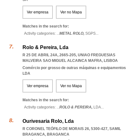
Ver empresa
Ver no Mapa
Matches in the search for:
Activity categories: ...
METAL ROLO,
SGPS
...
Rolo & Pereira, Lda
R 25 DE ABRIL 24A, 2665-205
,
UNIAO FREGUESIAS
MALVEIRA SAO MIGUEL ALCAINCA MAFRA
,
LISBOA
Comércio por grosso de outras máquinas e equipamentos
LDA
Ver empresa
Ver no Mapa
Matches in the search for:
Activity categories: ...
ROLO & PEREIRA,
LDA
...
Ourivesaria Rolo, Lda
R CORONEL TEÓFILO DE MORAIS 26, 5300-427
,
SAMIL
BRAGANCA
,
BRAGANCA