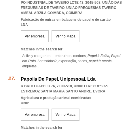
PQ INDUSTRIAL DE TAVEIRO LOTE 43, 3045-508, UNIÃO DAS
FREGUESIAS DE TAVEIRO
,
UNIAO FREGUESIAS TAVEIRO
AMEAL ARZILA COIMBRA
,
COIMBRA
Fabricação de outras embalagens de papel e de cartão
LDA
Ver empresa
Ver no Mapa
Matches in the search for:
Activity categories: ...
embrulhos,
cordoes,
Papel à Folha,
Papel
em Rolo,
Acessórios?,
exportação,
sacos,
papel fantasia,
etiquetas
...
Papoila De Papel, Unipessoal, Lda
R BRITO CAPELO 76, 7100-518
,
UNIAO FREGUESIAS
ESTREMOZ SANTA MARIA SANTO ANDRE
,
EVORA
Agricultura e produção animal combinadas
UNIP
Ver empresa
Ver no Mapa
Matches in the search for: