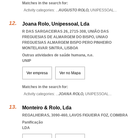
Matches in the search for:
Activity categories: ...
AUGUSTO ROLO,
UNIPESSOAL
...
Joana Rolo, Unipessoal, Lda
R DAS SARGACEIRAS 26, 2715-308, UNIÃO DAS
FREGUESIAS DE ALMARGEM DO BISPO
,
UNIAO
FREGUESIAS ALMARGEM BISPO PERO PINHEIRO
MONTELAVAR SINTRA
,
LISBOA
Outras atividades de saúde humana, n.e.
UNIP
Ver empresa
Ver no Mapa
Matches in the search for:
Activity categories: ...
JOANA ROLO,
UNIPESSOAL
...
Monteiro & Rolo, Lda
REGALHEIRAS, 3090-460
,
LAVOS FIGUEIRA FOZ
,
COIMBRA
Panificação
LDA