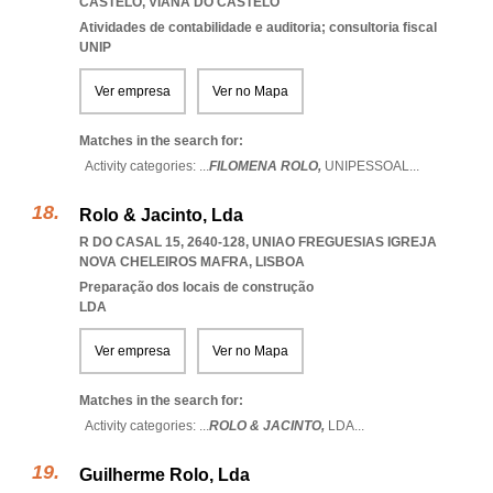
CASTELO
,
VIANA DO CASTELO
Atividades de contabilidade e auditoria; consultoria fiscal
UNIP
Ver empresa
Ver no Mapa
Matches in the search for:
Activity categories: ...
FILOMENA ROLO,
UNIPESSOAL
...
Rolo & Jacinto, Lda
R DO CASAL 15, 2640-128
,
UNIAO FREGUESIAS IGREJA
NOVA CHELEIROS MAFRA
,
LISBOA
Preparação dos locais de construção
LDA
Ver empresa
Ver no Mapa
Matches in the search for:
Activity categories: ...
ROLO & JACINTO,
LDA
...
Guilherme Rolo, Lda