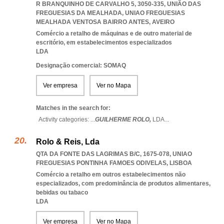
R BRANQUINHO DE CARVALHO 5, 3050-335, UNIÃO DAS
FREGUESIAS DA MEALHADA
,
UNIAO FREGUESIAS
MEALHADA VENTOSA BAIRRO ANTES
,
AVEIRO
Comércio a retalho de máquinas e de outro material de
escritório, em estabelecimentos especializados
LDA
Designação comercial: SOMAQ
Ver empresa
Ver no Mapa
Matches in the search for:
Activity categories: ...
GUILHERME ROLO,
LDA
...
Rolo & Reis, Lda
QTA DA FONTE DAS LAGRIMAS B/C, 1675-078
,
UNIAO
FREGUESIAS PONTINHA FAMOES ODIVELAS
,
LISBOA
Comércio a retalho em outros estabelecimentos não
especializados, com predominância de produtos alimentares,
bebidas ou tabaco
LDA
Ver empresa
Ver no Mapa