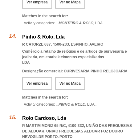
Ver empresa
Ver no Mapa
Matches in the search for:
Activity categories: ...
MONTEIRO & ROLO,
LDA
...
Pinho & Rolo, Lda
R CATORZE 687, 4500-233
,
ESPINHO
,
AVEIRO
Comércio a retalho de relógios e de artigos de ourivesaria e
joalharia, em estabelecimentos especializados
LDA
Designação comercial: OURIVESARIA PINHO RELOJOARIA
Ver empresa
Ver no Mapa
Matches in the search for:
Activity categories: ...
PINHO & ROLO,
LDA
...
Rolo Cardoso, Lda
R MARTIM MONIZ 65 R/C, 4100-332, UNIÃO DAS FREGUESIAS
DE ALDOAR
,
UNIAO FREGUESIAS ALDOAR FOZ DOURO
NEVOGILDE PORTO
,
PORTO