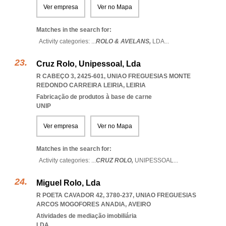
Ver empresa
Ver no Mapa
Matches in the search for:
Activity categories: ...
ROLO & AVELANS,
LDA
...
Cruz Rolo, Unipessoal, Lda
R CABEÇO 3, 2425-601
,
UNIAO FREGUESIAS MONTE
REDONDO CARREIRA LEIRIA
,
LEIRIA
Fabricação de produtos à base de carne
UNIP
Ver empresa
Ver no Mapa
Matches in the search for:
Activity categories: ...
CRUZ ROLO,
UNIPESSOAL
...
Miguel Rolo, Lda
R POETA CAVADOR 42, 3780-237
,
UNIAO FREGUESIAS
ARCOS MOGOFORES ANADIA
,
AVEIRO
Atividades de mediação imobiliária
LDA