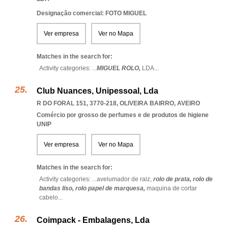
Designação comercial: FOTO MIGUEL
Ver empresa
Ver no Mapa
Matches in the search for:
Activity categories: ...
MIGUEL ROLO,
LDA
...
Club Nuances, Unipessoal, Lda
R DO FORAL 151, 3770-218
,
OLIVEIRA BAIRRO
,
AVEIRO
Comércio por grosso de perfumes e de produtos de higiene
UNIP
Ver empresa
Ver no Mapa
Matches in the search for:
Activity categories: ...
avelumador de raiz,
rolo de prata,
rolo de
bandas liso,
rolo papel de marquesa,
maquina de cortar
cabelo
...
Coimpack - Embalagens, Lda