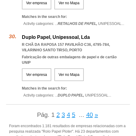
Ver empresa
Ver no Mapa
Matches in the search for:
Activity categories: ...
RETALHOS DE PAPEL,
UNIPESSOAL
...
Duplo Papel, Unipessoal, Lda
R CHÃ DA RAPOSA 157 PAVILHÃO C36, 4795-784
,
VILARINHO SANTO TIRSO
,
PORTO
Fabricação de outras embalagens de papel e de cartão
UNIP
Ver empresa
Ver no Mapa
Matches in the search for:
Activity categories: ...
DUPLO PAPEL,
UNIPESSOAL
...
Pág.
1
2
3
4
5
...
40
»
Foram encontrados 1.181 resultados de empresas relacionadas com a
pesquisa realizada "Rolo Papel Ploter". Há 23 departamentos com