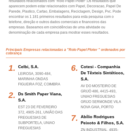
resultados relacionados com "Rolo Papel Ploter".Os resultados que
aparecem podem estar relacionados com Papel, Decoracao, Papel De
Parede, Plastico, Cartao, Embalagens, Reciclagem, Design, Pvc. Pode
encontrar os 1.181 primeiros resultados para esta pesquisa com o
telefone, direção e outros dados comerciais e financeiros das
empresas. Baseamos em coincidências de uma atividade ou
denominação de cada empresa para mostrar esses resultados.
Principais Empresas relacionadas a "Rolo Papel Ploter " ordenados por
cobrança
Celbi, S.a.
Cotesi - Companhia
De Têxteis Sintéticos,
LEIROSA, 3090-484
,
S.a.
MARINHA ONDAS
FIGUEIRA FOZ
,
COIMBRA
AV DO MOSTEIRO DE
GRIJÓ 486, 4415-493
,
Ds Smith Paper Viana,
UNIAO FREGUESIAS
S.a.
GRIJO SERMONDE VILA
EST 23 DE FEVEREIRO
NOVA GAIA
,
PORTO
372, 4905-261, UNIÃO DAS
Abílio Rodrigues
FREGUESIAS DE
Peixoto & Filhos, S.a.
SUBPORTELA
,
UNIAO
FREGUESIAS
ZN INDUSTRIAL, 4935-