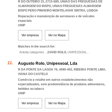
R DO OUTEIRO 15, 2715-689, UNIÃO DAS FREGUESIAS DE
ALMARGEM DO BISPO
,
UNIAO FREGUESIAS ALMARGEM
BISPO PERO PINHEIRO MONTELAVAR SINTRA
,
LISBOA
Reparação e manutenção de aeronaves e de veículos
espaciais
UNIP
Ver empresa
Ver no Mapa
Matches in the search for:
Activity categories: ...
DAVID ROLO,
UNIPESSOAL
...
Augusto Rolo, Unipessoal, Lda
R DA PONTE DA LAGOA 76, 4990-402
,
RIBEIRA PONTE LIMA
,
VIANA DO CASTELO
Comércio a retalho em outros estabelecimentos não
especializados, sem predominância de produtos alimentares,
bebidas ou tabaco
UNIP
Ver empresa
Ver no Mapa