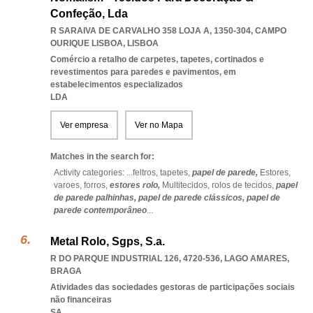
Confeção, Lda
R SARAIVA DE CARVALHO 358 LOJA A, 1350-304
,
CAMPO
OURIQUE LISBOA
,
LISBOA
Comércio a retalho de carpetes, tapetes, cortinados e
revestimentos para paredes e pavimentos, em
estabelecimentos especializados
LDA
Ver empresa
Ver no Mapa
Matches in the search for:
Activity categories: ...
feltros,
tapetes,
papel de parede,
Estores,
varoes,
forros,
estores rolo,
Multitecidos,
rolos de tecidos,
papel
de parede palhinhas,
papel de parede clássicos,
papel de
parede contemporâneo
...
Metal Rolo, Sgps, S.a.
R DO PARQUE INDUSTRIAL 126, 4720-536
,
LAGO AMARES
,
BRAGA
Atividades das sociedades gestoras de participações sociais
não financeiras
SA