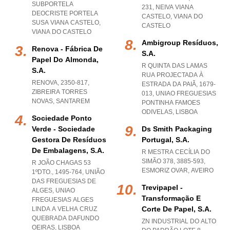
SUBPORTELA
231
,
NEIVA VIANA
DEOCRISTE PORTELA
CASTELO
,
VIANA DO
SUSA VIANA CASTELO
,
CASTELO
VIANA DO CASTELO
Ambigroup Resíduos,
Renova - Fábrica De
S.a.
Papel Do Almonda,
R QUINTA DAS LAMAS
S.a.
RUA PROJECTADA À
RENOVA, 2350-817
,
ESTRADA DA PAIÃ, 1679-
ZIBREIRA TORRES
013
,
UNIAO FREGUESIAS
NOVAS
,
SANTAREM
PONTINHA FAMOES
ODIVELAS
,
LISBOA
Sociedade Ponto
Verde - Sociedade
Ds Smith Packaging
Gestora De Resíduos
Portugal, S.a.
De Embalagens, S.a.
R MESTRA CECÍLIA DO
SIMÃO 378, 3885-593
,
R JOÃO CHAGAS 53
ESMORIZ OVAR
,
AVEIRO
1ºDTO., 1495-764, UNIÃO
DAS FREGUESIAS DE
Trevipapel -
ALGES
,
UNIAO
Transformação E
FREGUESIAS ALGES
Corte De Papel, S.a.
LINDA A VELHA CRUZ
QUEBRADA DAFUNDO
ZN INDUSTRIAL DO ALTO
OEIRAS
,
LISBOA