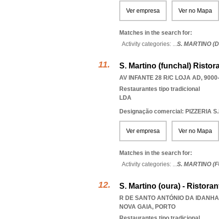
Ver empresa
Ver no Mapa
Matches in the search for:
Activity categories: ...
S. MARTINO (
S. Martino (funchal)­ Ristor
AV INFANTE 28 R/C LOJA AD, 9000
Restaurantes tipo tradicional
LDA
Designação comercial: PIZZERIA 
Ver empresa
Ver no Mapa
Matches in the search for:
Activity categories: ...
S. MARTINO (
S. Martino (oura) - Ristoran
R DE SANTO ANTÓNIO DA IDANHA 
NOVA GAIA
,
PORTO
Restaurantes tipo tradicional