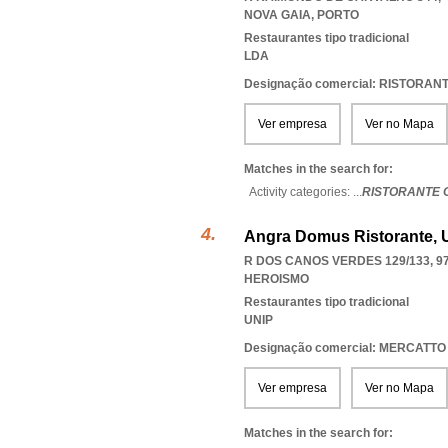
NOVA GAIA
,
PORTO
Restaurantes tipo tradicional
LDA
Designação comercial: RISTORAN
Ver empresa
Ver no Mapa
Matches in the search for:
Activity categories: ...
RISTORANTE 
Angra Domus Ristorante, 
R DOS CANOS VERDES 129/133, 9
HEROISMO
Restaurantes tipo tradicional
UNIP
Designação comercial: MERCATTO
Ver empresa
Ver no Mapa
Matches in the search for: