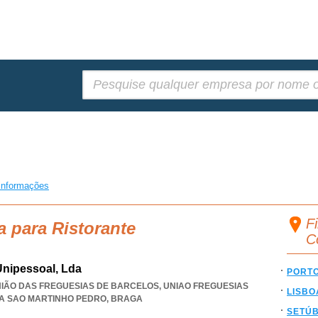
Pesquisar:
informações
Fi
a para Ristorante
C
 Unipessoal, Lda
PORT
UNIÃO DAS FREGUESIAS DE BARCELOS
,
UNIAO FREGUESIAS
LISBO
A SAO MARTINHO PEDRO
,
BRAGA
SETÚ