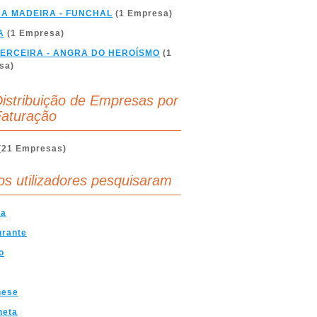
DA MADEIRA - FUNCHAL
(1 Empresa)
A
(1 Empresa)
TERCEIRA - ANGRA DO HEROÍSMO
(1
sa)
istribuição de Empresas por
aturação
(21 Empresas)
os utilizadores pesquisaram
ha
urante
o
nese
heta