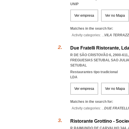
UNIP
Ver empresa
Ver no Mapa
Matches in the search for:
Activity categories: ...
VILA TERRAZZ
Due Fratelli Ristorante, Ld
R DE SÃO CRISTOVÃO 6, 2900-61
FREGUESIAS SETUBAL SAO JUL
SETUBAL
Restaurantes tipo tradicional
LDA
Ver empresa
Ver no Mapa
Matches in the search for:
Activity categories: ...
DUE FRATELLI
Ristorante Grottino - Soci
R RAIMUNDO DE CARVALHO 344, 4