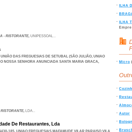
ILHA 
BRAG
ILHA 
Empre
A - RISTORANTE,
UNIPESSOAL
...
D
F
a
1, UNIÃO DAS FREGUESIAS DE SETUBAL (SÃO JULIÃO
,
UNIAO
IAO NOSSA SENHORA ANUNCIADA SANTA MARIA GRACA
,
Micro
Outr
Cozin
Resta
Almoc
 RISTORANTE,
LDA
...
Autor
Bolog
edade De Restaurantes, Lda
Brusc
430-185
,
UNIAO FREGUESIAS MAFAMUDE VILAR PARAISO VILA