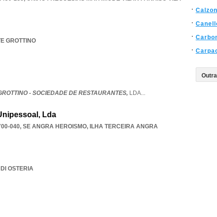
Calzon
Canell
Carbo
TE GROTTINO
Carpa
GROTTINO - SOCIEDADE DE RESTAURANTES,
LDA
...
Unipessoal, Lda
700-040
,
SE ANGRA HEROISMO
,
ILHA TERCEIRA ANGRA
 DI OSTERIA