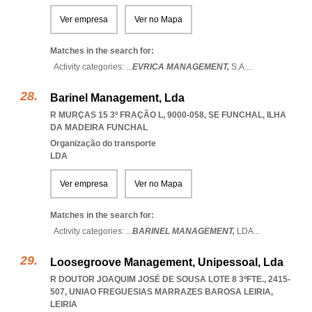
Ver empresa
Ver no Mapa
Matches in the search for:
Activity categories: ...
EVRICA MANAGEMENT,
S.A.
...
Barinel Management, Lda
R MURÇAS 15 3º FRAÇÃO L, 9000-058
,
SE FUNCHAL
,
ILHA
DA MADEIRA FUNCHAL
Organização do transporte
LDA
Ver empresa
Ver no Mapa
Matches in the search for:
Activity categories: ...
BARINEL MANAGEMENT,
LDA
...
Loosegroove Management, Unipessoal, Lda
R DOUTOR JOAQUIM JOSÉ DE SOUSA LOTE 8 3ºFTE., 2415-
507
,
UNIAO FREGUESIAS MARRAZES BAROSA LEIRIA
,
LEIRIA