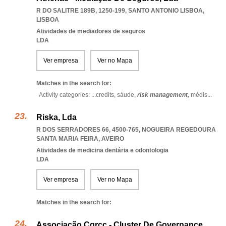
R DO SALITRE 189B, 1250-199
,
SANTO ANTONIO LISBOA
,
LISBOA
Atividades de mediadores de seguros
LDA
Ver empresa
Ver no Mapa
Matches in the search for:
Activity categories: ...
credits,
sáude,
risk management,
médis
...
Riska, Lda
R DOS SERRADORES 66, 4500-765
,
NOGUEIRA REGEDOURA
SANTA MARIA FEIRA
,
AVEIRO
Atividades de medicina dentária e odontologia
LDA
Ver empresa
Ver no Mapa
Matches in the search for:
Associação Cgrcc - Cluster De Governance,