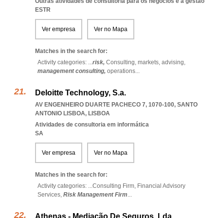
Outras atividades de consultoria para os negócios e a gestão
ESTR
Ver empresa
Ver no Mapa
Matches in the search for:
Activity categories: ...
risk,
Consulting,
markets,
advising,
management consulting,
operations
...
Deloitte Technology, S.a.
AV ENGENHEIRO DUARTE PACHECO 7, 1070-100
,
SANTO
ANTONIO LISBOA
,
LISBOA
Atividades de consultoria em informática
SA
Ver empresa
Ver no Mapa
Matches in the search for:
Activity categories: ...
Consulting Firm,
Financial Advisory
Services,
Risk Management Firm
...
Athenas - Mediação De Seguros, Lda