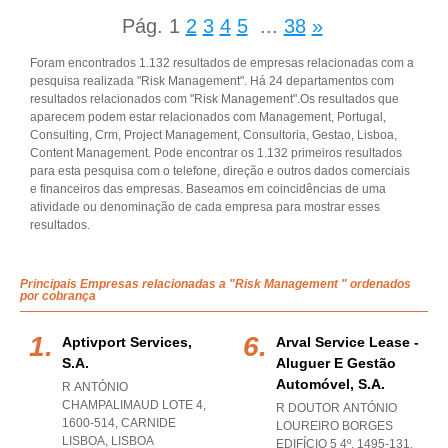
Pág.
1
2
3
4
5
...
38
»
Foram encontrados 1.132 resultados de empresas relacionadas com a
pesquisa realizada "Risk Management". Há 24 departamentos com
resultados relacionados com "Risk Management".Os resultados que
aparecem podem estar relacionados com Management, Portugal,
Consulting, Crm, Project Management, Consultoria, Gestao, Lisboa,
Content Management. Pode encontrar os 1.132 primeiros resultados
para esta pesquisa com o telefone, direção e outros dados comerciais
e financeiros das empresas. Baseamos em coincidências de uma
atividade ou denominação de cada empresa para mostrar esses
resultados.
Principais Empresas relacionadas a "Risk Management " ordenados
por cobrança
Aptivport Services,
Arval Service Lease -
S.a.
Aluguer E Gestão
Automóvel, S.a.
R ANTÓNIO
CHAMPALIMAUD LOTE 4,
R DOUTOR ANTÓNIO
1600-514
,
CARNIDE
LOUREIRO BORGES
LISBOA
,
LISBOA
EDIFÍCIO 5 4º, 1495-131,