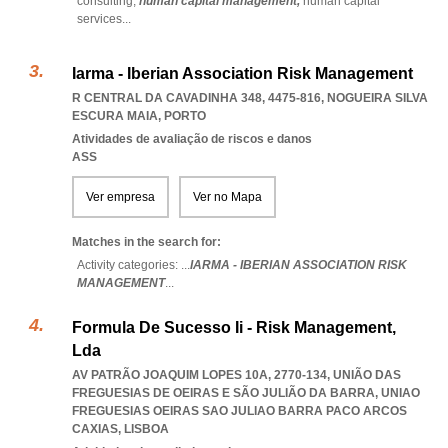
consulting,
human capital management,
human capital
services
...
Iarma - Iberian Association Risk Management
R CENTRAL DA CAVADINHA 348, 4475-816
,
NOGUEIRA SILVA
ESCURA MAIA
,
PORTO
Atividades de avaliação de riscos e danos
ASS
Ver empresa
Ver no Mapa
Matches in the search for:
Activity categories: ...
IARMA - IBERIAN ASSOCIATION RISK
MANAGEMENT
...
Formula De Sucesso Ii - Risk Management,
Lda
AV PATRÃO JOAQUIM LOPES 10A, 2770-134, UNIÃO DAS
FREGUESIAS DE OEIRAS E SÃO JULIÃO DA BARRA
,
UNIAO
FREGUESIAS OEIRAS SAO JULIAO BARRA PACO ARCOS
CAXIAS
,
LISBOA