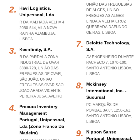
UNIÃO DAS FREGUESIAS
Havi Logistics,
DE ALGES
,
UNIAO
Unipessoal, Lda
FREGUESIAS ALGES
LINDA A VELHA CRUZ
R DA MALHADA VELHA 4,
QUEBRADA DAFUNDO
2050-544
,
VILA NOVA
OEIRAS
,
LISBOA
RAINHA AZAMBUJA
,
LISBOA
Deloitte Technology,
Keenfinity, S.a.
S.a.
R DA PARDALA ZONA
AV ENGENHEIRO DUARTE
INDUSTRIAL DE OVAR,
PACHECO 7, 1070-100
,
3880-728, UNIÃO DAS
SANTO ANTONIO LISBOA
,
FREGUESIAS DE OVAR,
LISBOA
SÃO JOÃO
,
UNIAO
Mckinsey
FREGUESIAS OVAR SAO
International, Inc. -
JOAO ARADA VICENTE
PEREIRA JUSA
,
AVEIRO
Sucursal
PC MARQUÊS DE
Procura Inventory
POMBAL 3A 8º, 1250-161
,
Management
SANTO ANTONIO LISBOA
,
Portugal, Unipessoal,
LISBOA
Lda (zona Franca Da
Nippon Sanso
Madeira)
Portugal, Unipessoal,