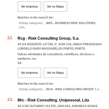
Ver empresa
Ver no Mapa
Matches in the search for:
Activity categories: ...
BRS - BUSINESS RISK SOLUTIONS,
LDA
...
Rcg - Risk Consulting Group, S.a.
AV DA BOAVISTA 1277/81 2º, 4100-130
,
UNIAO FREGUESIAS
LORDELO OURO MASSARELOS PORTO
,
PORTO
Outras atividades de consultoria, científicas, técnicas e
similares, n.e.
SA
Ver empresa
Ver no Mapa
Matches in the search for:
Activity categories: ...
RCG - RISK CONSULTING GROUP,
S.A.
...
Mrc - Risk Consulting, Unipessoal, Lda
AV 5 DE OUTUBRO 151 6ºD, 1050-053
,
AVENIDAS NOVAS