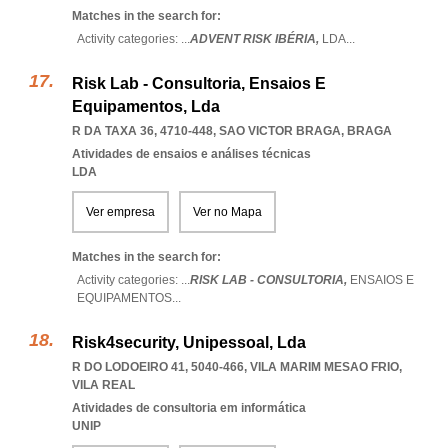
Matches in the search for:
Activity categories: ...
ADVENT RISK IBÉRIA,
LDA
...
Risk Lab - Consultoria, Ensaios E
Equipamentos, Lda
R DA TAXA 36, 4710-448
,
SAO VICTOR BRAGA
,
BRAGA
Atividades de ensaios e análises técnicas
LDA
Ver empresa
Ver no Mapa
Matches in the search for:
Activity categories: ...
RISK LAB - CONSULTORIA,
ENSAIOS E
EQUIPAMENTOS
...
Risk4security, Unipessoal, Lda
R DO LODOEIRO 41, 5040-466
,
VILA MARIM MESAO FRIO
,
VILA REAL
Atividades de consultoria em informática
UNIP