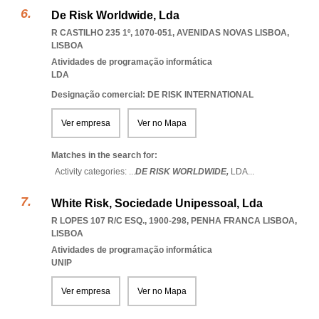
De Risk Worldwide, Lda
R CASTILHO 235 1º, 1070-051
,
AVENIDAS NOVAS LISBOA
,
LISBOA
Atividades de programação informática
LDA
Designação comercial: DE RISK INTERNATIONAL
Ver empresa
Ver no Mapa
Matches in the search for:
Activity categories: ...
DE RISK WORLDWIDE,
LDA
...
White Risk, Sociedade Unipessoal, Lda
R LOPES 107 R/C ESQ., 1900-298
,
PENHA FRANCA LISBOA
,
LISBOA
Atividades de programação informática
UNIP
Ver empresa
Ver no Mapa