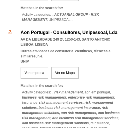
Matches in the search for:
Activity categories: ...
ACTUARIAL GROUP - RISK
MANAGEMENT,
UNIPESSOAL
...
Aon Portugal - Consultores, Unipessoal, Lda
AV DA LIBERDADE 249 2º, 1250-143
,
SANTO ANTONIO
LISBOA
,
LISBOA
Outras atividades de consultoria, científicas, técnicas e
similares, n.e.
UNIP
Ver empresa
Ver no Mapa
Matches in the search for:
Activity categories: ...
risk management,
aon em portugal,
business risk management,
enterprise risk management,
insurance,
risk management services,
risk management
solutions,
business risk management insurance,
risk
management solutions,
aon risk management,
aon business
risk management,
aon business risk management services,
aon business risk management solutions,
reinsurance,