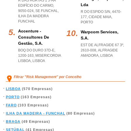
R DAS HORTAS 1 5ºAA
Lda
EDIFÍCIO DO CARMO,
9050-024
,
SE FUNCHAL
,
R DO ESPIDO S/N, 4470-
ILHA DA MADEIRA
177
,
CIDADE MAIA
,
FUNCHAL
PORTO
Accenture -
Warpcom Services,
Consultores De
S.a.
Gestão, S.a.
EST DE ALFRAGIDE 67 3º,
BOQ DO DURO 37D-E,
2610-008
,
ALFRAGIDE
1200-163
,
MISERICORDIA
AMADORA
,
LISBOA
LISBOA
,
LISBOA
Filtrar "Risk Management" por Concelho
LISBOA
(570 Empresas)
PORTO
(163 Empresas)
FARO
(103 Empresas)
ILHA DA MADEIRA - FUNCHAL
(80 Empresas)
BRAGA
(49 Empresas)
SETÚBAL
(41 Empresas)