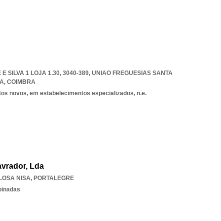
 SILVA 1 LOJA 1.30, 3040-389
,
UNIAO FREGUESIAS SANTA
RA
,
COIMBRA
tos novos, em estabelecimentos especializados, n.e.
vrador, Lda
LOSA NISA
,
PORTALEGRE
binadas