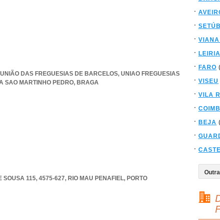
AVEIR
SETÚ
VIANA
LEIRI
FARO
3, UNIÃO DAS FREGUESIAS DE BARCELOS
,
UNIAO FREGUESIAS
VISEU
A SAO MARTINHO PEDRO
,
BRAGA
VILA 
COIM
BEJA
GUAR
CAST
SOUSA 115, 4575-627
,
RIO MAU PENAFIEL
,
PORTO
D
F