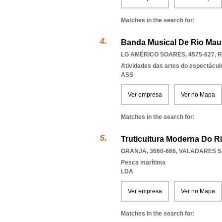
Matches in the search for:
Banda Musical De Rio Mau
LG AMÉRICO SOARES, 4575-627
,
R
Atividades das artes do espectácul
ASS
Ver empresa
Ver no Mapa
Matches in the search for:
Truticultura Moderna Do R
GRANJA, 3660-666
,
VALADARES S
Pesca marítima
LDA
Ver empresa
Ver no Mapa
Matches in the search for: