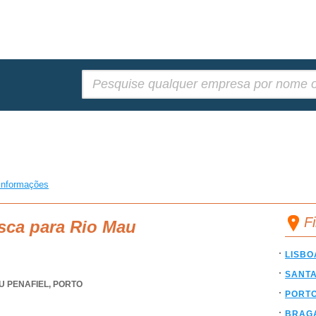
Pesquisar:
informações
F
sca para Rio Mau
LISBO
SANT
U PENAFIEL
,
PORTO
PORT
BRAG