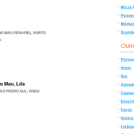
Micro
Peque
Média
Grand
IO MAU PENAFIEL
,
PORTO
o
Outr
Portug
Hotel
Rio
io Mau, Lda
Aloja
AO PEDRO SUL
,
VISEU
Capta
Estoril
Furos
Hoteis
Lisboa