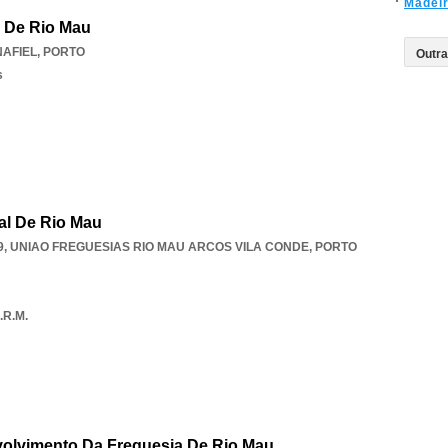
Madei
r De Rio Mau
NAFIEL
,
PORTO
s
al De Rio Mau
9
,
UNIAO FREGUESIAS RIO MAU ARCOS VILA CONDE
,
PORTO
.R.M.
olvimento Da Freguesia De Rio Mau