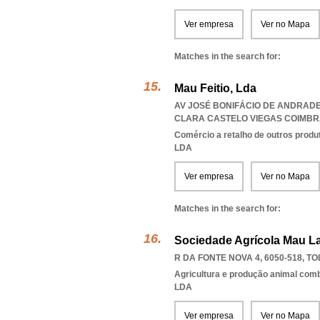
Ver empresa
Ver no Mapa
Matches in the search for:
Mau Feitio, Lda
AV JOSÉ BONIFÁCIO DE ANDRADE E
CLARA CASTELO VIEGAS COIMB
Comércio a retalho de outros produ
LDA
Ver empresa
Ver no Mapa
Matches in the search for:
Sociedade Agrícola Mau La
R DA FONTE NOVA 4, 6050-518
,
TO
Agricultura e produção animal com
LDA
Ver empresa
Ver no Mapa