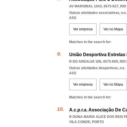
AV MARGINAL 1043, 4575-627
,
RIO
Outras atividades associativas, n.e.
ASS
Ver empresa
Ver no Mapa
Matches in the search for:
União Desportiva Estrelas
R DO AREALVA S/N, 4575-609
,
RIO
Outras atividades desportivas, n.e.
ASS
Ver empresa
Ver no Mapa
Matches in the search for:
A.c.p.r.a. Associação De 
R DONA MARIA ALICE DOS REIS FE
VILA CONDE
,
PORTO