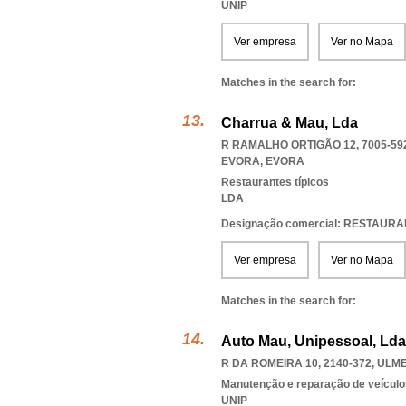
UNIP
Ver empresa
Ver no Mapa
Matches in the search for:
Charrua & Mau, Lda
R RAMALHO ORTIGÃO 12, 7005-59
EVORA
,
EVORA
Restaurantes típicos
LDA
Designação comercial: RESTAURA
Ver empresa
Ver no Mapa
Matches in the search for:
Auto Mau, Unipessoal, Lda
R DA ROMEIRA 10, 2140-372
,
ULM
Manutenção e reparação de veícul
UNIP