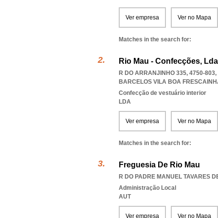
Ver empresa
Ver no Mapa
Matches in the search for:
Rio Mau - Confecções, Lda
R DO ARRANJINHO 335, 4750-80
BARCELOS VILA BOA FRESCAINH
Confecção de vestuário interior
LDA
Ver empresa
Ver no Mapa
Matches in the search for:
Freguesia De Rio Mau
R DO PADRE MANUEL TAVARES DE 
Administração Local
AUT
Ver empresa
Ver no Mapa