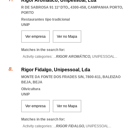
Rigor Aromático, Unipessoal, Lda
R DE SABROSA 91 11º DTO., 4300-458
,
CAMPANHA PORTO
,
PORTO
Restaurantes tipo tradicional
UNIP
Ver empresa
Ver no Mapa
Matches in the search for:
Activity categories: ...
RIGOR AROMÁTICO,
UNIPESSOAL
...
Rigor Fidalgo, Unipessoal, Lda
MONTE DA FONTE DOS FRADES S/N, 7800-611
,
BALEIZAO
BEJA
,
BEJA
Olivicultura
UNIP
Ver empresa
Ver no Mapa
Matches in the search for:
Activity categories: ...
RIGOR FIDALGO,
UNIPESSOAL
...