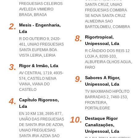
FREGUESIAS CELEIROS
SANTA CRUZ
,
UNIAO
AVELEDA VIMIEIRO
FREGUESIAS COIMBRA
BRAGA
,
BRAGA
SE NOVA SANTA CRUZ
ALMEDINA SAO
Mesis - Engenharia,
BARTOLOMEU
,
COIMBRA
Lda
Rigortropical,
R DO OUTEIRO 9, 2420-
Unipessoal, Lda
461
,
UNIAO FREGUESIAS
SANTA EUFEMIA BOA
R CÂNDIDO DOS REIS 12
VISTA LEIRIA
,
LEIRIA
LOJA A, 8200-103
,
ALBUFEIRA OLHOS AGUA
,
Rigor & Irmão, Lda
FARO
AV CENTRAL 1719, 4935-
Sabores A Rigor,
574
,
CASTELO NEIVA
Unipessoal, Lda
VIANA
,
VIANA DO
CASTELO
TV MAXIMIANO HIPÓLITO
BARRADAS 2, 7460-153
,
Capítulo Rigoroso,
FRONTEIRA
,
Lda
PORTALEGRE
EN 10 KM 138, 2695-877,
Destaque Rigor
UNIÃO DAS FREGUESIAS
Canalizações,
DE SANTA IRIA DE AZOIA
,
UNIAO FREGUESIAS
Unipessoal, Lda
SANTA IRIA AZOIA SAO