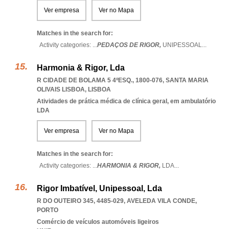
Ver empresa
Ver no Mapa
Matches in the search for:
Activity categories: ...
PEDAÇOS DE RIGOR,
UNIPESSOAL
...
Harmonia & Rigor, Lda
R CIDADE DE BOLAMA 5 4ºESQ., 1800-076
,
SANTA MARIA
OLIVAIS LISBOA
,
LISBOA
Atividades de prática médica de clínica geral, em ambulatório
LDA
Ver empresa
Ver no Mapa
Matches in the search for:
Activity categories: ...
HARMONIA & RIGOR,
LDA
...
Rigor Imbatível, Unipessoal, Lda
R DO OUTEIRO 345, 4485-029
,
AVELEDA VILA CONDE
,
PORTO
Comércio de veículos automóveis ligeiros