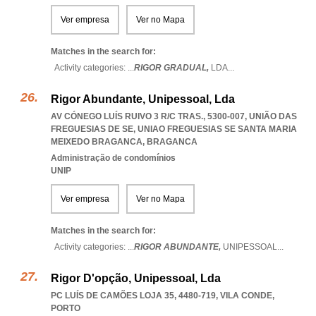
Ver empresa
Ver no Mapa
Matches in the search for:
Activity categories: ...
RIGOR GRADUAL,
LDA
...
Rigor Abundante, Unipessoal, Lda
AV CÓNEGO LUÍS RUIVO 3 R/C TRAS., 5300-007, UNIÃO DAS
FREGUESIAS DE SE
,
UNIAO FREGUESIAS SE SANTA MARIA
MEIXEDO BRAGANCA
,
BRAGANCA
Administração de condomínios
UNIP
Ver empresa
Ver no Mapa
Matches in the search for:
Activity categories: ...
RIGOR ABUNDANTE,
UNIPESSOAL
...
Rigor D'opção, Unipessoal, Lda
PC LUÍS DE CAMÕES LOJA 35, 4480-719
,
VILA CONDE
,
PORTO