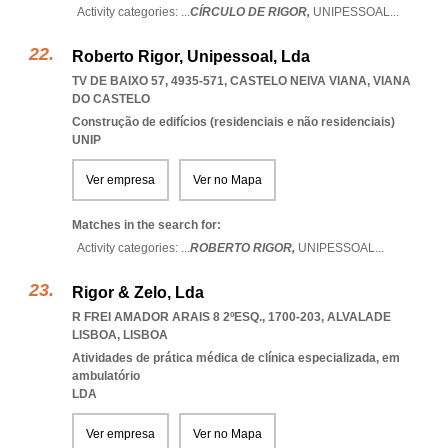
Activity categories: ...
CÍRCULO DE RIGOR,
UNIPESSOAL
...
Roberto Rigor, Unipessoal, Lda
TV DE BAIXO 57, 4935-571
,
CASTELO NEIVA VIANA
,
VIANA
DO CASTELO
Construção de edifícios (residenciais e não residenciais)
UNIP
Ver empresa
Ver no Mapa
Matches in the search for:
Activity categories: ...
ROBERTO RIGOR,
UNIPESSOAL
...
Rigor & Zelo, Lda
R FREI AMADOR ARAIS 8 2ºESQ., 1700-203
,
ALVALADE
LISBOA
,
LISBOA
Atividades de prática médica de clínica especializada, em
ambulatório
LDA
Ver empresa
Ver no Mapa