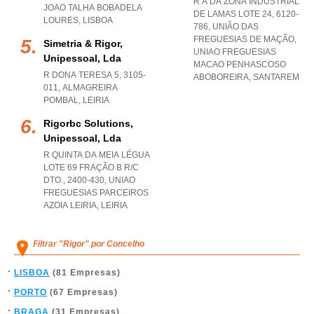
R A DA ZONA INDUSTRIAL
JOAO TALHA BOBADELA
DE LAMAS LOTE 24, 6120-
LOURES
,
LISBOA
786, UNIÃO DAS
FREGUESIAS DE MAÇÃO
,
Simetria & Rigor,
UNIAO FREGUESIAS
Unipessoal, Lda
MACAO PENHASCOSO
R DONA TERESA 5, 3105-
ABOBOREIRA
,
SANTAREM
011
,
ALMAGREIRA
POMBAL
,
LEIRIA
Rigorbc Solutions,
Unipessoal, Lda
R QUINTA DA MEIA LÉGUA
LOTE 69 FRAÇÃO B R/C
DTO., 2400-430
,
UNIAO
FREGUESIAS PARCEIROS
AZOIA LEIRIA
,
LEIRIA
Filtrar "Rigor" por Concelho
LISBOA
(81 Empresas)
PORTO
(67 Empresas)
BRAGA
(31 Empresas)