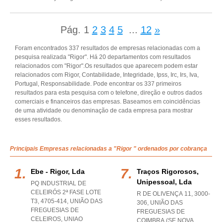
Pág.
1
2
3
4
5
...
12
»
Foram encontrados 337 resultados de empresas relacionadas com a
pesquisa realizada "Rigor". Há 20 departamentos com resultados
relacionados com "Rigor".Os resultados que aparecem podem estar
relacionados com Rigor, Contabilidade, Integridade, Ipss, Irc, Irs, Iva,
Portugal, Responsabilidade. Pode encontrar os 337 primeiros
resultados para esta pesquisa com o telefone, direção e outros dados
comerciais e financeiros das empresas. Baseamos em coincidências
de uma atividade ou denominação de cada empresa para mostrar
esses resultados.
Principais Empresas relacionadas a "Rigor " ordenados por cobrança
Ebe - Rigor, Lda
Traços Rigorosos,
Unipessoal, Lda
PQ INDUSTRIAL DE
CELEIRÓS 2ª FASE LOTE
R DE OLIVENÇA 11, 3000-
T3, 4705-414, UNIÃO DAS
306, UNIÃO DAS
FREGUESIAS DE
FREGUESIAS DE
CELEIROS
,
UNIAO
COIMBRA (SE NOVA,