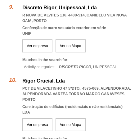
Discreto Rigor, Unipessoal, Lda
R NOVA DE ALVITES 136, 4400-514
,
CANIDELO VILA NOVA
GAIA
,
PORTO
Confecção de outro vestuário exterior em série
UNIP
Ver empresa
Ver no Mapa
Matches in the search for:
Activity categories: ...
DISCRETO RIGOR,
UNIPESSOAL
...
Rigor Crucial, Lda
PCT DE VILACETINHO 47 5ºDTO., 4575-069, ALPENDORADA
,
ALPENDORADA VARZEA TORRAO MARCO CANAVESES
,
PORTO
Construção de edifícios (residenciais e não residenciais)
LDA
Ver empresa
Ver no Mapa
Matches in the search for: