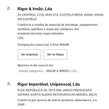
Rigor & Irmão, Lda
AV CENTRAL 1719, 4935-574
,
CASTELO NEIVA VIANA
,
VIANA
DO CASTELO
Comércio a retalho de material de bricolage, equipamento
sanitário, ladrilhos e materiais similares, em
estabelecimentos especializados
LDA
Designação comercial: CASA RIGOR
Ver empresa
Ver no Mapa
Matches in the search for:
Activity categories: ...
RIGOR & IRMÃO,
LDA
...
Rigor Imperdível, Unipessoal, Lda
R DA REPÚBLICA 26, 7875-058
,
UNIAO FREGUESIAS
SAFARA SANTO ALEIXO RESTAURACAO MOURA
,
BEJA
Comércio por grosso de outros produtos alimentares, n.e.
UNIP