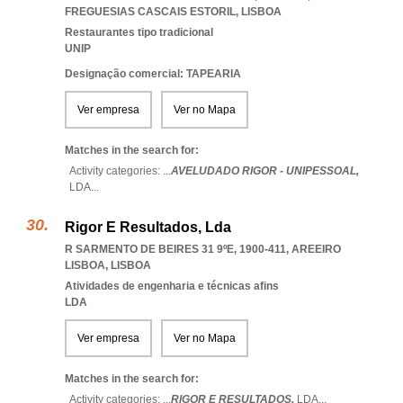
FREGUESIAS CASCAIS ESTORIL
,
LISBOA
Restaurantes tipo tradicional
UNIP
Designação comercial: TAPEARIA
Ver empresa
Ver no Mapa
Matches in the search for:
Activity categories: ...
AVELUDADO RIGOR - UNIPESSOAL,
LDA
...
Rigor E Resultados, Lda
R SARMENTO DE BEIRES 31 9ºE, 1900-411
,
AREEIRO
LISBOA
,
LISBOA
Atividades de engenharia e técnicas afins
LDA
Ver empresa
Ver no Mapa
Matches in the search for:
Activity categories: ...
RIGOR E RESULTADOS,
LDA
...