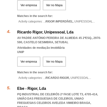
Ver empresa
Ver no Mapa
Matches in the search for:
Activity categories: ...
RIGOR IMPERDÍVEL,
UNIPESSOAL
...
Ricardo Rigor, Unipessoal, Lda
AV PADRE ANTÓNIO PEREIRA DE ALMEIDA 45 2ºESQ., 2970-
590
,
CASTELO SESIMBRA
,
SETUBAL
Atividades de mediação imobiliária
UNIP
Ver empresa
Ver no Mapa
Matches in the search for:
Activity categories: ...
RICARDO RIGOR,
UNIPESSOAL
...
Ebe - Rigor, Lda
PQ INDUSTRIAL DE CELEIRÓS 2ª FASE LOTE T3, 4705-414,
UNIÃO DAS FREGUESIAS DE CELEIROS
,
UNIAO
FREGUESIAS CELEIROS AVELEDA VIMIEIRO BRAGA
,