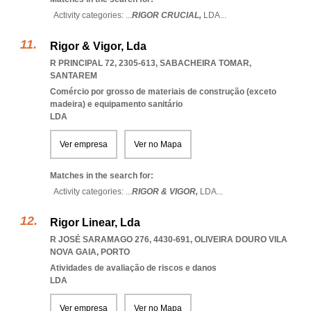
Activity categories: ...
RIGOR CRUCIAL,
LDA
...
Rigor & Vigor, Lda
R PRINCIPAL 72, 2305-613
,
SABACHEIRA TOMAR
,
SANTAREM
Comércio por grosso de materiais de construção (exceto
madeira) e equipamento sanitário
LDA
Ver empresa
Ver no Mapa
Matches in the search for:
Activity categories: ...
RIGOR & VIGOR,
LDA
...
Rigor Linear, Lda
R JOSÉ SARAMAGO 276, 4430-691
,
OLIVEIRA DOURO VILA
NOVA GAIA
,
PORTO
Atividades de avaliação de riscos e danos
LDA
Ver empresa
Ver no Mapa