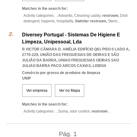
Matches in the search for:
Activity categories: ...
Advantis,
Cleaning caddy,
restroom,
Dish
detergent,
hygiene,
hospitality,
Swisher restroom,
Steris
...
Diversey Portugal - Sistemas De Higiene E
Limpeza, Unipessoal, Lda
R VICTOR CÂMARA D. AMÉLIA EDIFÍCIO Q61 PISO 0 LADO A,
2770-229, UNIÃO DAS FREGUESIAS DE OEIRAS E SÃO
JULIÃO DA BARRA
,
UNIAO FREGUESIAS OEIRAS SAO
JULIAO BARRA PACO ARCOS CAXIAS
,
LISBOA
Comércio por grosso de produtos de limpeza
UNIP
Ver empresa
Ver no Mapa
Matches in the search for:
Activity categories: ...
Suma,
odor control,
restroom
...
Pág.
1