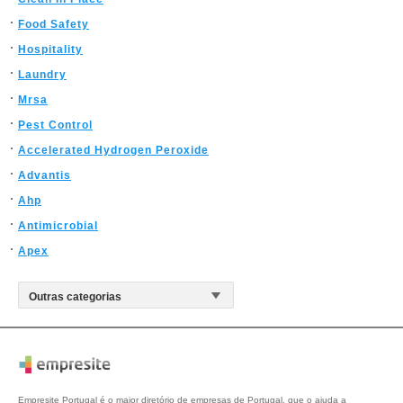
Food Safety
Hospitality
Laundry
Mrsa
Pest Control
Accelerated Hydrogen Peroxide
Advantis
Ahp
Antimicrobial
Apex
Empresite Portugal é o maior diretório de empresas de Portugal, que o ajuda a