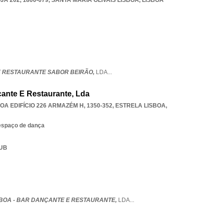
JA 202, 1800-079
,
SANTA MARIA OLIVAIS LISBOA
,
LISBOA
E RESTAURANTE SABOR BEIRÃO,
LDA
...
çante E Restaurante, Lda
OA EDIFÍCIO 226 ARMAZÉM H, 1350-352
,
ESTRELA LISBOA
,
espaço de dança
LUB
SBOA - BAR DANÇANTE E RESTAURANTE,
LDA
...