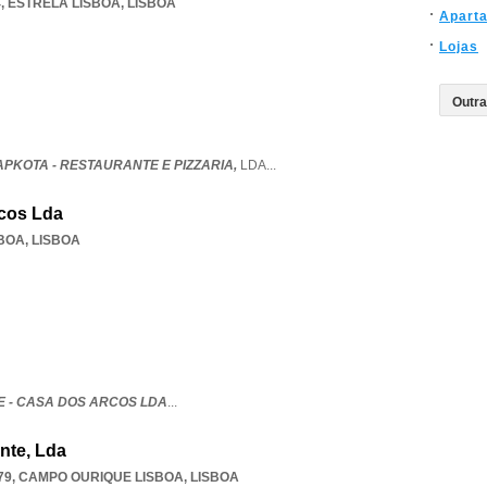
4
,
ESTRELA LISBOA
,
LISBOA
Apart
Lojas
PKOTA - RESTAURANTE E PIZZARIA,
LDA
...
rcos Lda
SBOA
,
LISBOA
 - CASA DOS ARCOS LDA
...
nte, Lda
79
,
CAMPO OURIQUE LISBOA
,
LISBOA