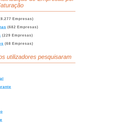
aturação
(8.277 Empresas)
nas
(682 Empresas)
s
(229 Empresas)
es
(68 Empresas)
os utilizadores pesquisaram
al
urante
mo
ve