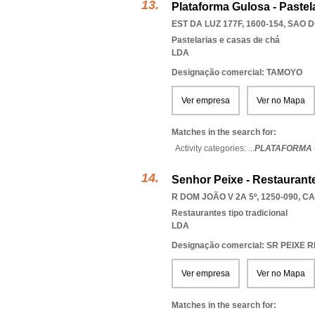
Plataforma Gulosa - Pastel
EST DA LUZ 177F, 1600-154
,
SAO D
Pastelarias e casas de chá
LDA
Designação comercial: TAMOYO
Ver empresa
Ver no Mapa
Matches in the search for:
Activity categories: ...
PLATAFORMA 
Senhor Peixe - Restaurante
R DOM JOÃO V 2A 5º, 1250-090
,
CA
Restaurantes tipo tradicional
LDA
Designação comercial: SR PEIX
Ver empresa
Ver no Mapa
Matches in the search for: