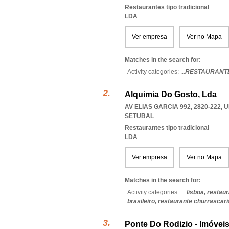
Restaurantes tipo tradicional
LDA
Ver empresa
Ver no Mapa
Matches in the search for:
Activity categories: ...
RESTAURANTE
Alquimia Do Gosto, Lda
AV ELIAS GARCIA 992, 2820-222
,
U
SETUBAL
Restaurantes tipo tradicional
LDA
Ver empresa
Ver no Mapa
Matches in the search for:
Activity categories: ...
lisboa,
restaur
brasileiro,
restaurante churrascari
Ponte Do Rodizio - Imóvei