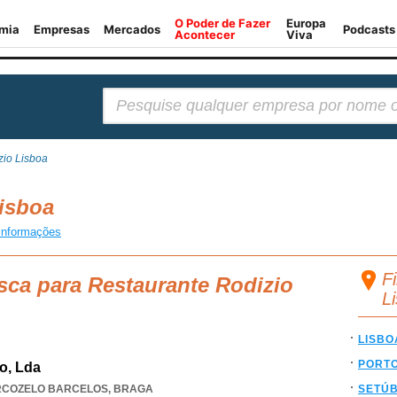
Pesquisar:
zio Lisboa
Lisboa
informações
F
sca para Restaurante Rodizio
L
LISBO
PORT
o, Lda
RCOZELO BARCELOS
,
BRAGA
SETÚ