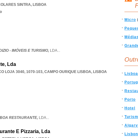
F
COLARES SINTRA
,
LISBOA
o
Micro
Peque
Média
Grand
IZIO - IMÓVEIS E TURISMO,
LDA
...
Outr
te, Lda
 LOJA 3040, 1070-103
,
CAMPO OURIQUE LISBOA
,
LISBOA
Lisboa
Portug
Resta
Porto
Hotel
Turis
SBOA RESTAURANTE,
LDA
...
Algar
rante E Pizzaria, Lda
Lisbon