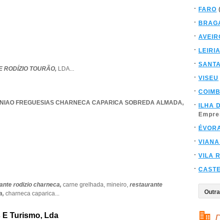
FARO
BRAG
AVEIR
LEIRI
SANT
 RODÍZIO TOURÃO,
LDA
...
VISEU
COIM
NIAO FREGUESIAS CHARNECA CAPARICA SOBREDA ALMADA
,
ILHA 
Empre
ÉVOR
VIANA
VILA 
CAST
ante rodizio charneca,
carne grelhada,
mineiro,
restaurante
a,
charneca caparica
...
s E Turismo, Lda
D