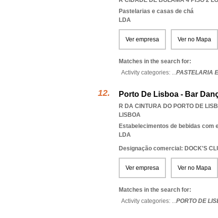
R CIDADE DE BOLAMA 4 PISO 2 LO
Pastelarias e casas de chá
LDA
Ver empresa
Ver no Mapa
Matches in the search for:
Activity categories: ...
PASTELARIA 
Porto De Lisboa - Bar Dan
R DA CINTURA DO PORTO DE LISB
LISBOA
Estabelecimentos de bebidas com 
LDA
Designação comercial: DOCK'S C
Ver empresa
Ver no Mapa
Matches in the search for:
Activity categories: ...
PORTO DE LI