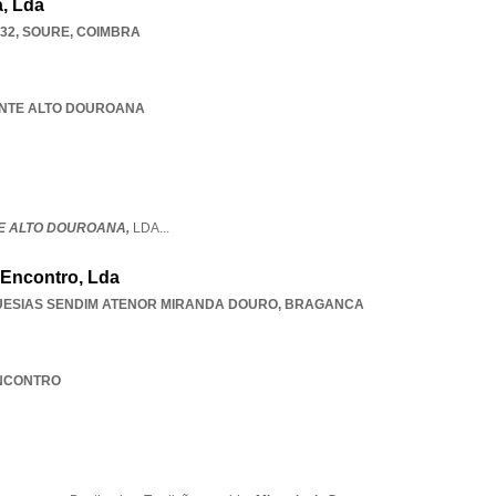
, Lda
532
,
SOURE
,
COIMBRA
RANTE ALTO DOUROANA
E ALTO DOUROANA,
LDA
...
 Encontro, Lda
UESIAS SENDIM ATENOR MIRANDA DOURO
,
BRAGANCA
 ENCONTRO