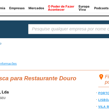
Pesquisar:
o
informações
F
sca para Restaurante Douro
p
, Lda
PORT
ISEU
LISBO
VILA 