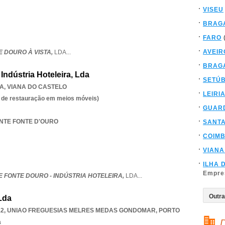
VISEU
BRAG
FARO
AVEIR
 DOURO À VISTA,
LDA
...
BRAG
Indústria Hoteleira, Lda
SETÚ
A
,
VIANA DO CASTELO
LEIRI
es de restauração em meios móveis)
GUAR
ANTE FONTE D'OURO
SANT
COIM
VIANA
ILHA 
Empre
 FONTE DOURO - INDÚSTRIA HOTELEIRA,
LDA
...
Lda
12
,
UNIAO FREGUESIAS MELRES MEDAS GONDOMAR
,
PORTO
D
a