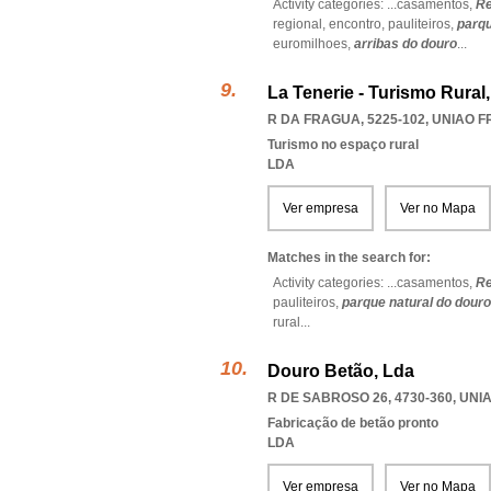
Activity categories: ...
casamentos,
Re
regional,
encontro,
pauliteiros,
parqu
euromilhoes,
arribas do douro
...
La Tenerie - Turismo Rural
R DA FRAGUA, 5225-102
,
UNIAO F
Turismo no espaço rural
LDA
Ver empresa
Ver no Mapa
Matches in the search for:
Activity categories: ...
casamentos,
Re
pauliteiros,
parque natural do douro
rural
...
Douro Betão, Lda
R DE SABROSO 26, 4730-360
,
UNIA
Fabricação de betão pronto
LDA
Ver empresa
Ver no Mapa