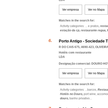
LDA
Ver empresa
Ver no Mapa
Matches in the search for:
Activity categories: ...
e pratos,
resta
estação da cp,
restaurante regua,
Porto Antigo - Sociedade T
R DO CAIS 675, 4690-423
,
OLIVEIR
Hotéis com restaurante
LDA
Designação comercial: DOURO H
Ver empresa
Ver no Mapa
Matches in the search for:
Activity categories: ...
barcos,
Restau
Hotéis no Douro,
port wine,
accomod
douro,
banho privativo
...