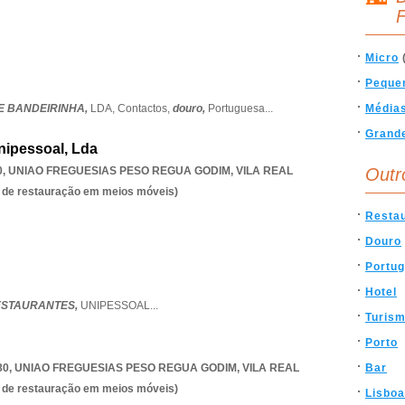
F
Micro
Peque
 BANDEIRINHA,
LDA,
Contactos,
douro,
Portuguesa
...
Média
Grand
nipessoal, Lda
0
,
UNIAO FREGUESIAS PESO REGUA GODIM
,
VILA REAL
Outr
es de restauração em meios móveis)
Resta
Douro
Portug
Hotel
RESTAURANTES,
UNIPESSOAL
...
Turis
Porto
80
,
UNIAO FREGUESIAS PESO REGUA GODIM
,
VILA REAL
Bar
es de restauração em meios móveis)
Lisboa