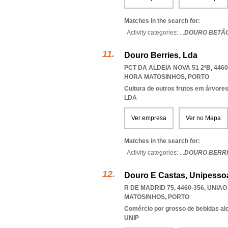
Matches in the search for:
Activity categories: ...
DOURO BETÃ
Douro Berries, Lda
PCT DA ALDEIA NOVA 51 2ºB, 4460
HORA MATOSINHOS
,
PORTO
Cultura de outros frutos em árvore
LDA
Ver empresa
Ver no Mapa
Matches in the search for:
Activity categories: ...
DOURO BERRI
Douro E Castas, Unipessoa
R DE MADRID 75, 4460-356
,
UNIAO
MATOSINHOS
,
PORTO
Comércio por grosso de bebidas al
UNIP