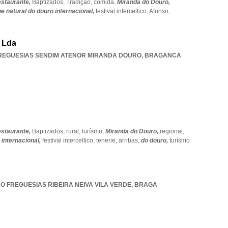
staurante,
Baptizados,
Tradição,
comida,
Miranda do Douro,
e natural do douro internacional,
festival interceltico,
Afonso,
, Lda
REGUESIAS SENDIM ATENOR MIRANDA DOURO
,
BRAGANCA
staurante,
Baptizados,
rural,
turísmo,
Miranda do Douro,
regional,
 internacional,
festival interceltico,
tenerie,
arribas,
do douro,
turísmo
O FREGUESIAS RIBEIRA NEIVA VILA VERDE
,
BRAGA