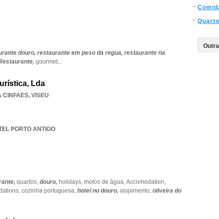
Comid
Quart
urante douro,
restaurante em peso da regua,
restaurante na
Restaurante,
gourmet
...
urística, Lda
A CINFAES
,
VISEU
OTEL PORTO ANTIGO
rante,
quartos,
douro,
holidays,
motos de água,
Accomodation,
ations,
cozinha portuguesa,
hotel no douro,
alojamento,
oliveira do