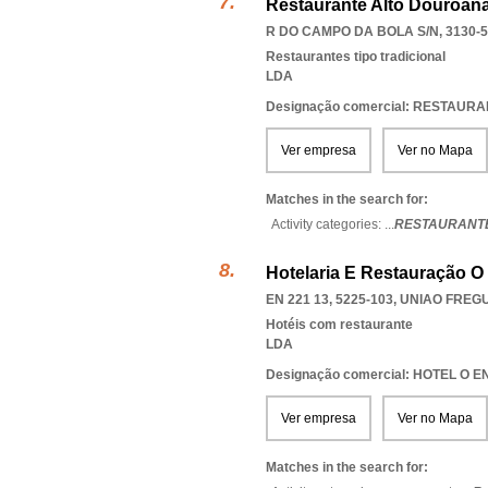
Restaurante Alto Douroana
R DO CAMPO DA BOLA S/N, 3130-
Restaurantes tipo tradicional
LDA
Designação comercial: RESTAU
Ver empresa
Ver no Mapa
Matches in the search for:
Activity categories: ...
RESTAURANT
Hotelaria E Restauração O
EN 221 13, 5225-103
,
UNIAO FREG
Hotéis com restaurante
LDA
Designação comercial: HOTEL O
Ver empresa
Ver no Mapa
Matches in the search for: