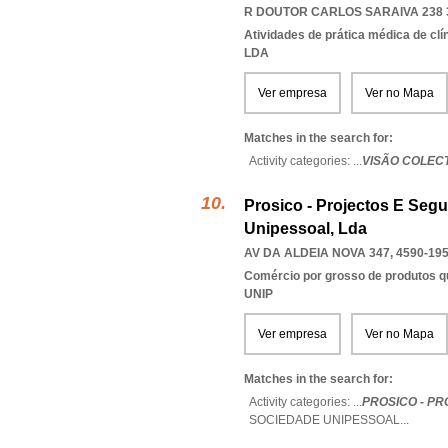
R DOUTOR CARLOS SARAIVA 238 3
Atividades de prática médica de clí
LDA
Ver empresa
Ver no Mapa
Matches in the search for:
Activity categories: ...
VISÃO COLECT
Prosico - Projectos E Segu
Unipessoal, Lda
AV DA ALDEIA NOVA 347, 4590-19
Comércio por grosso de produtos q
UNIP
Ver empresa
Ver no Mapa
Matches in the search for:
Activity categories: ...
PROSICO - PR
SOCIEDADE UNIPESSOAL
...