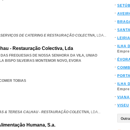
SETÚ
AVEIR
BRAG
SANT
- SERVIÇOS DE CATERING E RESTAURAÇÃO COLECTIVA,
LDA
...
LEIRI
ILHA 
lhau - Restauração Colectiva, Lda
Empre
IÃO DAS FREGUESIAS DE NOSSA SENHORA DA VILA
,
UNIAO
ÉVOR
LA BISPO SILVEIRAS MONTEMOR NOVO
,
EVORA
COIM
PORT
A COMER TOBIAS
ILHA 
Empre
VIANA
VISEU
AS & TERESA CALHAU - RESTAURAÇÃO COLECTIVA,
LDA
...
e Alimentação Humana, S.a.