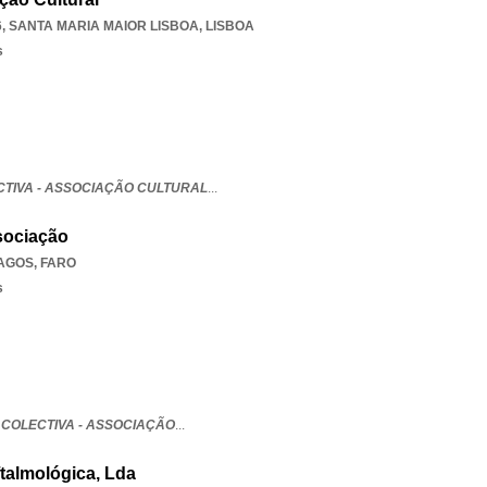
6
,
SANTA MARIA MAIOR LISBOA
,
LISBOA
s
CTIVA - ASSOCIAÇÃO CULTURAL
...
ssociação
LAGOS
,
FARO
s
 COLECTIVA - ASSOCIAÇÃO
...
ftalmológica, Lda