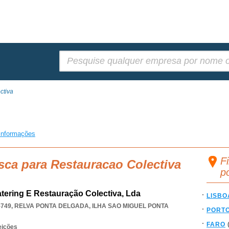
Pesquisar:
ctiva
a
informações
F
sca para Restauracao Colectiva
p
atering E Restauração Colectiva, Lda
LISBO
-749
,
RELVA PONTA DELGADA
,
ILHA SAO MIGUEL PONTA
PORT
FARO
eições