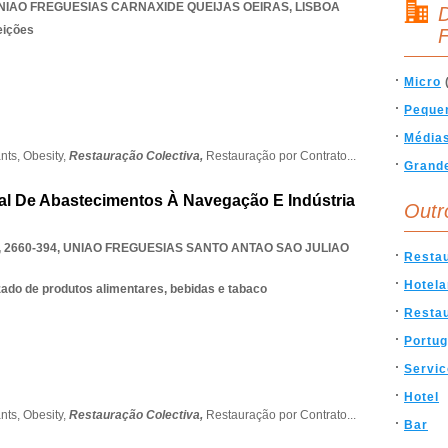
NIAO FREGUESIAS CARNAXIDE QUEIJAS OEIRAS
,
LISBOA
D
eições
F
Micro
Peque
Média
ants,
Obesity,
Restauração Colectiva,
Restauração por Contrato
...
Grand
al De Abastecimentos À Navegação E Indústria
Outr
 2660-394
,
UNIAO FREGUESIAS SANTO ANTAO SAO JULIAO
Resta
Hotela
ado de produtos alimentares, bebidas e tabaco
Resta
Portug
Servi
Hotel
ants,
Obesity,
Restauração Colectiva,
Restauração por Contrato
...
Bar