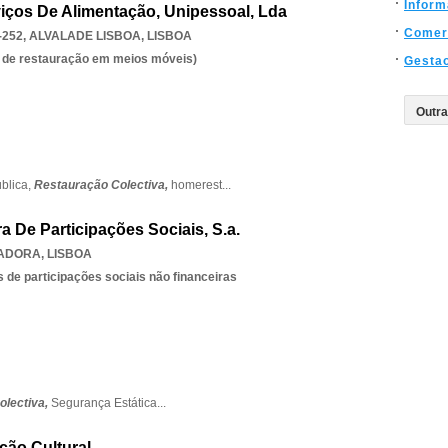
Inform
iços De Alimentação, Unipessoal, Lda
Comer
-252
,
ALVALADE LISBOA
,
LISBOA
es de restauração em meios móveis)
Gesta
blica,
Restauração Colectiva,
homerest
...
a De Participações Sociais, S.a.
MADORA
,
LISBOA
 de participações sociais não financeiras
olectiva,
Segurança Estática
...
ção Cultural