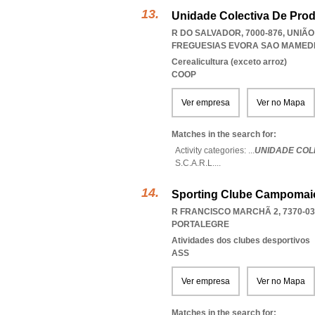
Unidade Colectiva De Produ
R DO SALVADOR, 7000-876, UNIÃ
FREGUESIAS EVORA SAO MAMED
Cerealicultura (exceto arroz)
COOP
Ver empresa
Ver no Mapa
Matches in the search for:
Activity categories: ...
UNIDADE COL
S.C.A.R.L.
...
Sporting Clube Campomaior
R FRANCISCO MARCHÃ 2, 7370-03
PORTALEGRE
Atividades dos clubes desportivos
ASS
Ver empresa
Ver no Mapa
Matches in the search for: