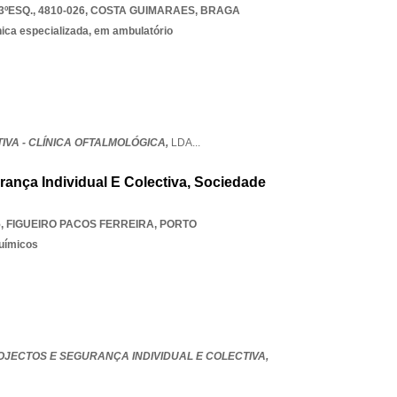
ºESQ., 4810-026
,
COSTA GUIMARAES
,
BRAGA
nica especializada, em ambulatório
IVA - CLÍNICA OFTALMOLÓGICA,
LDA
...
rança Individual E Colectiva, Sociedade
5
,
FIGUEIRO PACOS FERREIRA
,
PORTO
uímicos
OJECTOS E SEGURANÇA INDIVIDUAL E COLECTIVA,