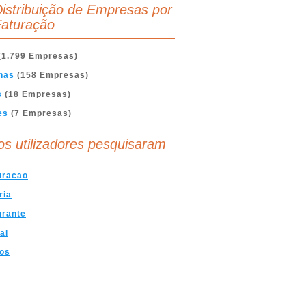
istribuição de Empresas por
aturação
(1.799 Empresas)
nas
(158 Empresas)
s
(18 Empresas)
es
(7 Empresas)
os utilizadores pesquisaram
uracao
ria
urante
al
cos