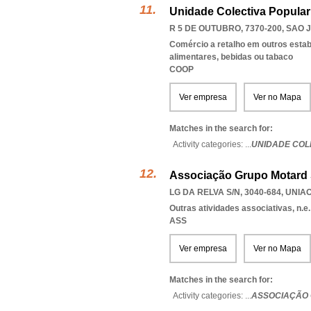
Unidade Colectiva Popular
R 5 DE OUTUBRO, 7370-200
,
SAO 
Comércio a retalho em outros esta
alimentares, bebidas ou tabaco
COOP
Ver empresa
Ver no Mapa
Matches in the search for:
Activity categories: ...
UNIDADE COL
Associação Grupo Motard 
LG DA RELVA S/N, 3040-684
,
UNIA
Outras atividades associativas, n.e.
ASS
Ver empresa
Ver no Mapa
Matches in the search for:
Activity categories: ...
ASSOCIAÇÃO 