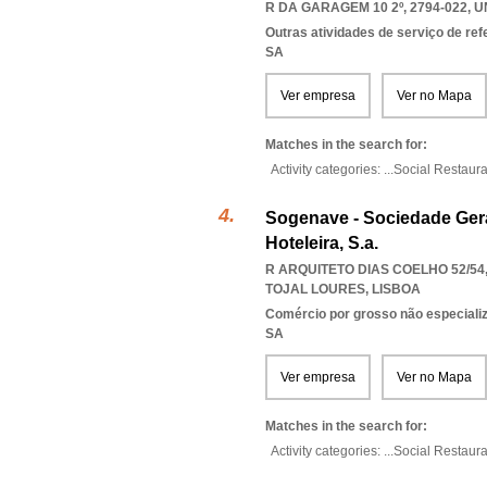
R DA GARAGEM 10 2º, 2794-022
,
U
Outras atividades de serviço de ref
SA
Ver empresa
Ver no Mapa
Matches in the search for:
Activity categories: ...
Social Restaur
Sogenave - Sociedade Ger
Hoteleira, S.a.
R ARQUITETO DIAS COELHO 52/54,
TOJAL LOURES
,
LISBOA
Comércio por grosso não especializ
SA
Ver empresa
Ver no Mapa
Matches in the search for:
Activity categories: ...
Social Restaur