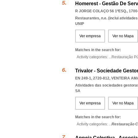
Homerest - Gestão De Serv
R JORGE COLAÇO 56 1ºESQ., 1700
Restaurantes, n.e. (inclui atividad
UNIP
Ver empresa
Ver no Mapa
Matches in the search for:
Activity categories: ...
Restauração Pú
Trivalor - Sociedade Gestor
EN 249-1, 2720-812
,
VENTEIRA A
Atividades das sociedades gestoras
SA
Ver empresa
Ver no Mapa
Matches in the search for:
Activity categories: ...
Restauração C
Apneia Colectiva - Associa