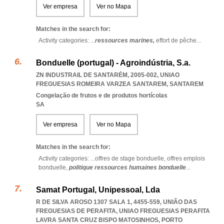
Ver empresa
Ver no Mapa
Matches in the search for:
Activity categories: ...
ressources marines,
effort de pêche
...
Bonduelle (portugal) - Agroindústria, S.a.
ZN INDUSTRAIL DE SANTARÉM, 2005-002
,
UNIAO
FREGUESIAS ROMEIRA VARZEA SANTAREM
,
SANTAREM
Congelação de frutos e de produtos hortícolas
SA
Ver empresa
Ver no Mapa
Matches in the search for:
Activity categories: ...
offres de stage bonduelle,
offres emplois
bonduelle,
politique ressources humaines bonduelle
...
Samat Portugal, Unipessoal, Lda
R DE SILVA AROSO 1307 SALA 1, 4455-559, UNIÃO DAS
FREGUESIAS DE PERAFITA
,
UNIAO FREGUESIAS PERAFITA
LAVRA SANTA CRUZ BISPO MATOSINHOS
,
PORTO