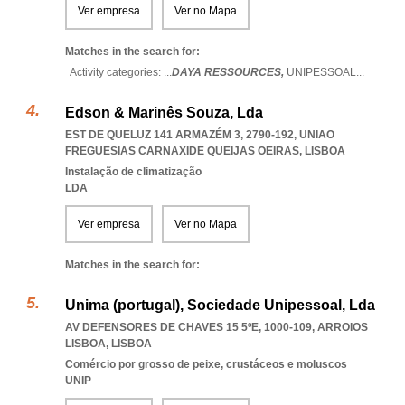
Ver empresa
Ver no Mapa
Matches in the search for:
Activity categories: ...
DAYA RESSOURCES,
UNIPESSOAL
...
Edson & Marinês Souza, Lda
EST DE QUELUZ 141 ARMAZÉM 3, 2790-192
,
UNIAO
FREGUESIAS CARNAXIDE QUEIJAS OEIRAS
,
LISBOA
Instalação de climatização
LDA
Ver empresa
Ver no Mapa
Matches in the search for:
Unima (portugal), Sociedade Unipessoal, Lda
AV DEFENSORES DE CHAVES 15 5ºE, 1000-109
,
ARROIOS
LISBOA
,
LISBOA
Comércio por grosso de peixe, crustáceos e moluscos
UNIP