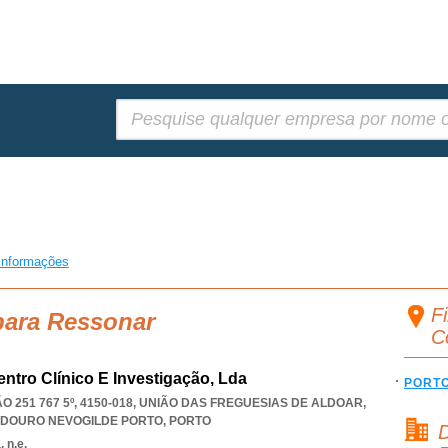
Pesquisar:
informações
F
para Ressonar
C
Centro Clínico E Investigação, Lda
PORT
 251 767 5º, 4150-018, UNIÃO DAS FREGUESIAS DE ALDOAR
,
 DOURO NEVOGILDE PORTO
,
PORTO
D
 n.e.