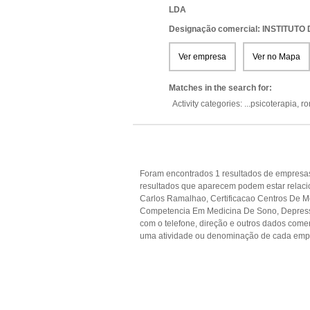
LDA
Designação comercial: INSTITUTO
Ver empresa
Ver no Mapa
Matches in the search for:
Activity categories: ...
psicoterapia,
ro
Foram encontrados 1 resultados de empresas
resultados que aparecem podem estar relaci
Carlos Ramalhao, Certificacao Centros De Me
Competencia Em Medicina De Sono, Depressao
com o telefone, direção e outros dados come
uma atividade ou denominação de cada empr