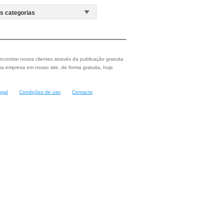
ncontrar novos clientes através da publicação gratuita
a empresa em nosso site, de forma gratuita, hoje
ugal
Condições de uso
Contacto