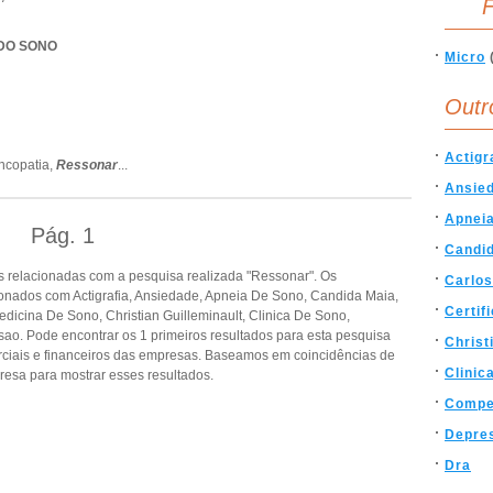
F
 DO SONO
Micro
Outr
Actigr
ncopatia,
Ressonar
...
Ansie
Apnei
Pág.
1
Candi
 relacionadas com a pesquisa realizada "Ressonar". Os
Carlo
onados com Actigrafia, Ansiedade, Apneia De Sono, Candida Maia,
Certif
dicina De Sono, Christian Guilleminault, Clinica De Sono,
. Pode encontrar os 1 primeiros resultados para esta pesquisa
Christ
rciais e financeiros das empresas. Baseamos em coincidências de
Clinic
esa para mostrar esses resultados.
Compe
Depre
Dra