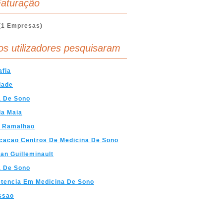
aturação
(1 Empresas)
os utilizadores pesquisaram
afia
dade
a De Sono
da Maia
s Ramalhao
icacao Centros De Medicina De Sono
ian Guilleminault
a De Sono
tencia Em Medicina De Sono
ssao