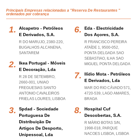
Principais Empresas relacionadas a "Reserva De Restaurantes "
ordenados por cobrança
Alcapetro - Petróleos
Eda - Electricidade
E Derivados, S.a.
Dos Açores, S.a.
R DO MARUJO, 2380-220
,
R FRANCISCO PEREIRA
BUGALHOS ALCANENA
,
ATAÍDE 1, 9500-052
,
SANTAREM
PONTA DELGADA SAO
SEBASTIAO
,
ILHA SAO
Ikea Portugal - Móveis
MIGUEL PONTA DELGADA
E Decoração, Lda
Ilídio Mota - Petróleos
R 28 DE SETEMBRO,
E Derivados, Lda
2660-001
,
UNIAO
FREGUESIAS SANTO
MAR DO RIO CÁVADO 571,
ANTONIO CAVALEIROS
4720-539
,
LAGO AMARES
,
FRIELAS LOURES
,
LISBOA
BRAGA
Spdad - Sociedade
Hospital Cuf
Portuguesa De
Descobertas, S.a.
Distribuição De
R MÁRIO BOTAS S/N,
Artigos De Desporto,
1998-018
,
PARQUE
NACOES LISBOA
,
LISBOA
Unipessoal, Lda