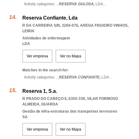
Activity categories: ...
RESERVA GULOSA,
LDA
...
Reserva Confiante, Lda
R DA CARREIRA S/N, 3260-076
,
AREGA FIGUEIRO VINHOS
,
LEIRIA
Atividades de enfermagem
LDA
Ver empresa
Ver no Mapa
Matches in the search for:
Activity categories: ...
RESERVA CONFIANTE,
LDA
...
Reserva 1, S.a.
R PRADO DO CABEÇO 6, 6355-339
,
VILAR FORMOSO
ALMEIDA
,
GUARDA
Gestão de infra-estruturas dos transportes terrestres
SA
Ver empresa
Ver no Mapa