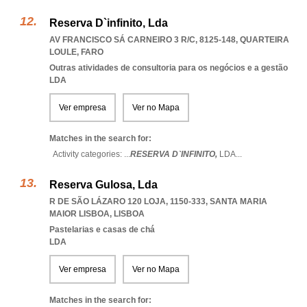
Reserva D`infinito, Lda
AV FRANCISCO SÁ CARNEIRO 3 R/C, 8125-148
,
QUARTEIRA
LOULE
,
FARO
Outras atividades de consultoria para os negócios e a gestão
LDA
Ver empresa
Ver no Mapa
Matches in the search for:
Activity categories: ...
RESERVA D`INFINITO,
LDA
...
Reserva Gulosa, Lda
R DE SÃO LÁZARO 120 LOJA, 1150-333
,
SANTA MARIA
MAIOR LISBOA
,
LISBOA
Pastelarias e casas de chá
LDA
Ver empresa
Ver no Mapa
Matches in the search for: