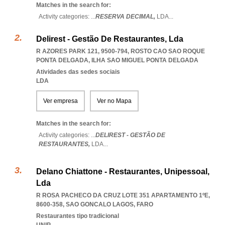
Matches in the search for:
Activity categories: ...
RESERVA DECIMAL,
LDA
...
Delirest - Gestão De Restaurantes, Lda
R AZORES PARK 121, 9500-794
,
ROSTO CAO SAO ROQUE
PONTA DELGADA
,
ILHA SAO MIGUEL PONTA DELGADA
Atividades das sedes sociais
LDA
Ver empresa
Ver no Mapa
Matches in the search for:
Activity categories: ...
DELIREST - GESTÃO DE
RESTAURANTES,
LDA
...
Delano Chiattone - Restaurantes, Unipessoal,
Lda
R ROSA PACHECO DA CRUZ LOTE 351 APARTAMENTO 1ºE,
8600-358
,
SAO GONCALO LAGOS
,
FARO
Restaurantes tipo tradicional