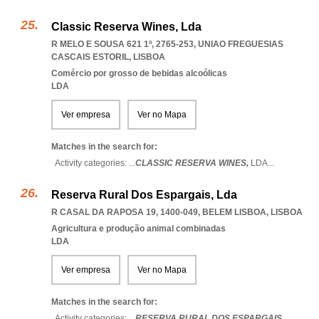
Classic Reserva Wines, Lda
R MELO E SOUSA 621 1º, 2765-253
,
UNIAO FREGUESIAS
CASCAIS ESTORIL
,
LISBOA
Comércio por grosso de bebidas alcoólicas
LDA
Ver empresa
Ver no Mapa
Matches in the search for:
Activity categories: ...
CLASSIC RESERVA WINES,
LDA
...
Reserva Rural Dos Espargais, Lda
R CASAL DA RAPOSA 19, 1400-049
,
BELEM LISBOA
,
LISBOA
Agricultura e produção animal combinadas
LDA
Ver empresa
Ver no Mapa
Matches in the search for:
Activity categories: ...
RESERVA RURAL DOS ESPARGAIS,