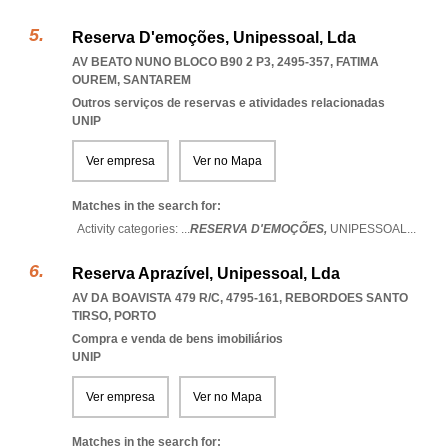
Reserva D'emoções, Unipessoal, Lda
AV BEATO NUNO BLOCO B90 2 P3, 2495-357
,
FATIMA
OUREM
,
SANTAREM
Outros serviços de reservas e atividades relacionadas
UNIP
Ver empresa
Ver no Mapa
Matches in the search for:
Activity categories: ...
RESERVA D'EMOÇÕES,
UNIPESSOAL
...
Reserva Aprazível, Unipessoal, Lda
AV DA BOAVISTA 479 R/C, 4795-161
,
REBORDOES SANTO
TIRSO
,
PORTO
Compra e venda de bens imobiliários
UNIP
Ver empresa
Ver no Mapa
Matches in the search for: