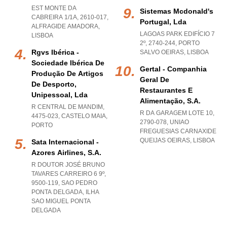
EST MONTE DA
Sistemas Mcdonald's
CABREIRA 1/1A, 2610-017
,
Portugal, Lda
ALFRAGIDE AMADORA
,
LAGOAS PARK EDIFÍCIO 7
LISBOA
2º, 2740-244
,
PORTO
Rgvs Ibérica -
SALVO OEIRAS
,
LISBOA
Sociedade Ibérica De
Gertal - Companhia
Produção De Artigos
Geral De
De Desporto,
Restaurantes E
Unipessoal, Lda
Alimentação, S.a.
R CENTRAL DE MANDIM,
R DA GARAGEM LOTE 10,
4475-023
,
CASTELO MAIA
,
2790-078
,
UNIAO
PORTO
FREGUESIAS CARNAXIDE
QUEIJAS OEIRAS
,
LISBOA
Sata Internacional -
Azores Airlines, S.a.
R DOUTOR JOSÉ BRUNO
TAVARES CARREIRO 6 9º,
9500-119
,
SAO PEDRO
PONTA DELGADA
,
ILHA
SAO MIGUEL PONTA
DELGADA