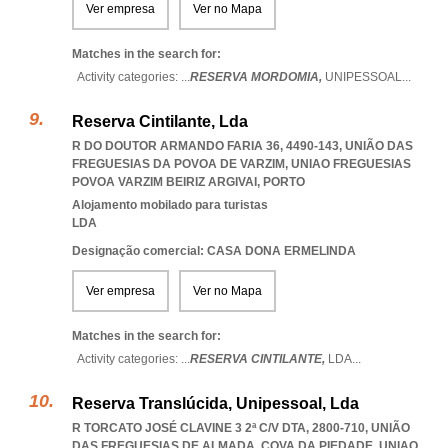
Ver empresa
Ver no Mapa
Matches in the search for:
Activity categories: ...
RESERVA MORDOMIA,
UNIPESSOAL
...
Reserva Cintilante, Lda
R DO DOUTOR ARMANDO FARIA 36, 4490-143, UNIÃO DAS
FREGUESIAS DA POVOA DE VARZIM
,
UNIAO FREGUESIAS
POVOA VARZIM BEIRIZ ARGIVAI
,
PORTO
Alojamento mobilado para turistas
LDA
Designação comercial: CASA DONA ERMELINDA
Ver empresa
Ver no Mapa
Matches in the search for:
Activity categories: ...
RESERVA CINTILANTE,
LDA
...
Reserva Translúcida, Unipessoal, Lda
R TORCATO JOSÉ CLAVINE 3 2ª C/V DTA, 2800-710, UNIÃO
DAS FREGUESIAS DE ALMADA, COVA DA PIEDADE
,
UNIAO