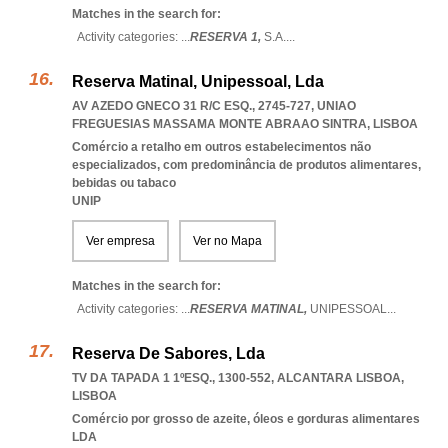
Matches in the search for:
Activity categories: ...
RESERVA 1,
S.A.
...
Reserva Matinal, Unipessoal, Lda
AV AZEDO GNECO 31 R/C ESQ., 2745-727
,
UNIAO
FREGUESIAS MASSAMA MONTE ABRAAO SINTRA
,
LISBOA
Comércio a retalho em outros estabelecimentos não
especializados, com predominância de produtos alimentares,
bebidas ou tabaco
UNIP
Ver empresa
Ver no Mapa
Matches in the search for:
Activity categories: ...
RESERVA MATINAL,
UNIPESSOAL
...
Reserva De Sabores, Lda
TV DA TAPADA 1 1ºESQ., 1300-552
,
ALCANTARA LISBOA
,
LISBOA
Comércio por grosso de azeite, óleos e gorduras alimentares
LDA