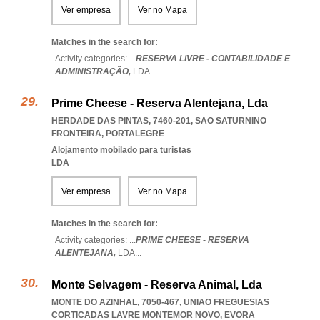
Ver empresa
Ver no Mapa
Matches in the search for:
Activity categories: ...
RESERVA LIVRE - CONTABILIDADE E
ADMINISTRAÇÃO,
LDA
...
Prime Cheese - Reserva Alentejana, Lda
HERDADE DAS PINTAS, 7460-201
,
SAO SATURNINO
FRONTEIRA
,
PORTALEGRE
Alojamento mobilado para turistas
LDA
Ver empresa
Ver no Mapa
Matches in the search for:
Activity categories: ...
PRIME CHEESE - RESERVA
ALENTEJANA,
LDA
...
Monte Selvagem - Reserva Animal, Lda
MONTE DO AZINHAL, 7050-467
,
UNIAO FREGUESIAS
CORTICADAS LAVRE MONTEMOR NOVO
,
EVORA