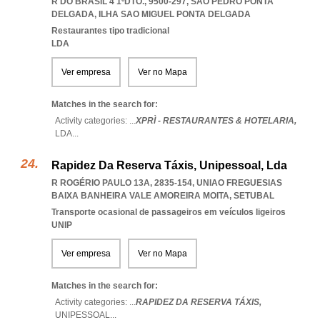
R DO BRASIL 4 1ºDTO., 9500-297
,
SAO PEDRO PONTA
DELGADA
,
ILHA SAO MIGUEL PONTA DELGADA
Restaurantes tipo tradicional
LDA
Ver empresa
Ver no Mapa
Matches in the search for:
Activity categories: ...
XPRÌ - RESTAURANTES & HOTELARIA,
LDA
...
Rapidez Da Reserva Táxis, Unipessoal, Lda
R ROGÉRIO PAULO 13A, 2835-154
,
UNIAO FREGUESIAS
BAIXA BANHEIRA VALE AMOREIRA MOITA
,
SETUBAL
Transporte ocasional de passageiros em veículos ligeiros
UNIP
Ver empresa
Ver no Mapa
Matches in the search for:
Activity categories: ...
RAPIDEZ DA RESERVA TÁXIS,
UNIPESSOAL
...