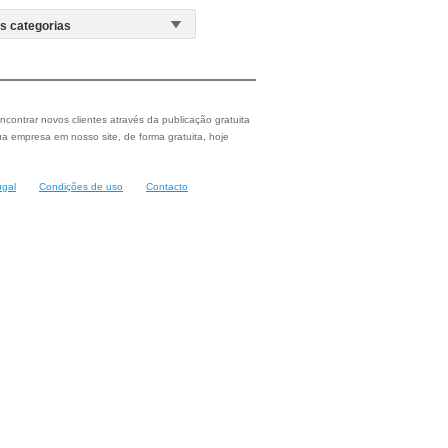
ncontrar novos clientes através da publicação gratuita
a empresa em nosso site, de forma gratuita, hoje
ugal
Condições de uso
Contacto