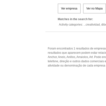
Ver empresa
Ver no Mapa
Matches in the search for:
Activity categories: ...
creatividad,
dib
Foram encontrados 1 resultados de empresas
resultados que aparecem podem estar relacion
Anchor, Aneis, Anillos, Arraiolos, Art. Pode 
telefone, direção e outros dados comerciai
atividade ou denominação de cada empresa p