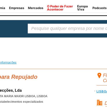
Pesquisar:
informações
F
para Repujado
C
fecções, Lda
LISBO
TA MARIA MAIOR LISBOA
,
LISBOA
estabelecimentos especializados
D