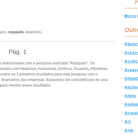
F
Micro
Outr
ujos,
repujado,
abalorios
...
Abalor
Pág.
1
Acess
Acrili
 relacionadas com a pesquisa realizada "Repujado". Os
ados com Abalorios, Acessorios, Acrilicos, Acuarela, Alfombras,
Acuar
encontrar os 1 primeiros resultados para esta pesquisa com o
Alfom
s e financeiros das empresas. Baseamos em coincidências de uma
ara mostrar esses resultados.
Ancho
Aneis
Anillo
Arraio
Art
Arte