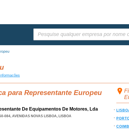
Pesquisar:
uropeu
eu
informações
F
sca para Representante Europeu
E
esentante De Equipamentos De Motores, Lda
LISBO
50-084
,
AVENIDAS NOVAS LISBOA
,
LISBOA
PORT
COIM