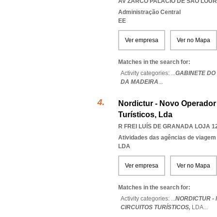
AV ZARCO PALÁCIO DE SÃO LOUR
Administração Central
EE
Ver empresa
Ver no Mapa
Matches in the search for:
Activity categories: ...
GABINETE DO
DA MADEIRA
...
Nordictur - Novo Operador
Turísticos, Lda
R FREI LUÍS DE GRANADA LOJA 12
Atividades das agências de viagem
LDA
Ver empresa
Ver no Mapa
Matches in the search for:
Activity categories: ...
NORDICTUR -
CIRCUITOS TURÍSTICOS,
LDA
...