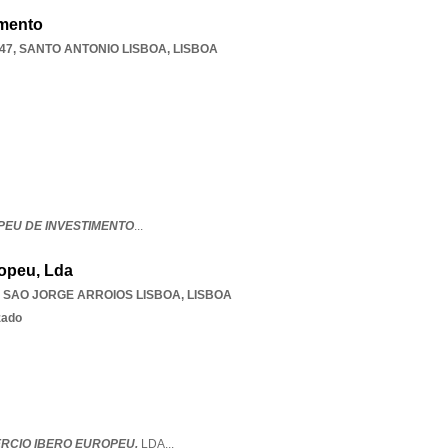
imento
47
,
SANTO ANTONIO LISBOA
,
LISBOA
EU DE INVESTIMENTO
...
opeu, Lda
,
SAO JORGE ARROIOS LISBOA
,
LISBOA
zado
RCIO IBERO EUROPEU,
LDA
...