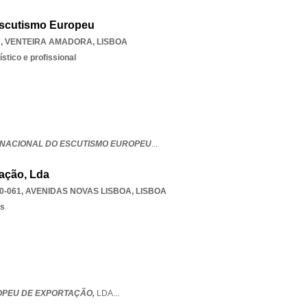
Escutismo Europeu
7
,
VENTEIRA AMADORA
,
LISBOA
stico e profissional
NACIONAL DO ESCUTISMO EUROPEU
...
ação, Lda
0-061
,
AVENIDAS NOVAS LISBOA
,
LISBOA
os
OPEU DE EXPORTAÇÃO,
LDA
...