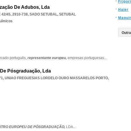
Frigor
ização De Adubos, Lda
Haier
42/45, 2910-738
,
SADO SETUBAL
,
SETUBAL
Maqui
uímicos
rcado português,
representante europeu,
empresas portuguesas
...
 De Pósgraduação, Lda
71
,
UNIAO FREGUESIAS LORDELO OURO MASSARELOS PORTO
,
NTRO EUROPEU DE PÓSGRADUAÇÃO,
LDA
...