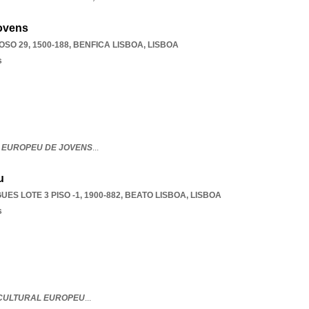
ovens
O 29, 1500-188
,
BENFICA LISBOA
,
LISBOA
s
 EUROPEU DE JOVENS
...
u
S LOTE 3 PISO -1, 1900-882
,
BEATO LISBOA
,
LISBOA
s
CULTURAL EUROPEU
...