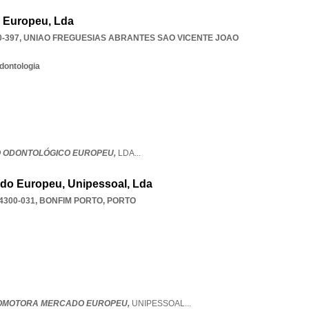
o Europeu, Lda
0-397
,
UNIAO FREGUESIAS ABRANTES SAO VICENTE JOAO
dontologia
O ODONTOLÓGICO EUROPEU,
LDA
...
do Europeu, Unipessoal, Lda
4300-031
,
BONFIM PORTO
,
PORTO
ROMOTORA MERCADO EUROPEU,
UNIPESSOAL
...