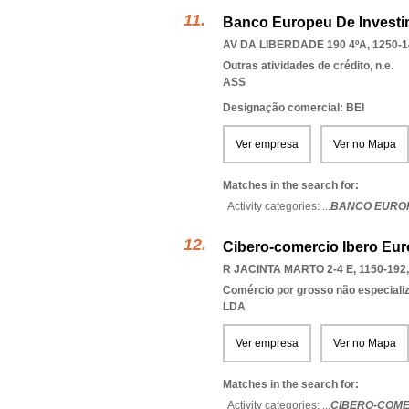
Banco Europeu De Invest
AV DA LIBERDADE 190 4ºA, 1250-1
Outras atividades de crédito, n.e.
ASS
Designação comercial: BEI
Ver empresa
Ver no Mapa
Matches in the search for:
Activity categories: ...
BANCO EUROP
Cibero-comercio Ibero Eur
R JACINTA MARTO 2-4 E, 1150-192
Comércio por grosso não especiali
LDA
Ver empresa
Ver no Mapa
Matches in the search for:
Activity categories: ...
CIBERO-COME