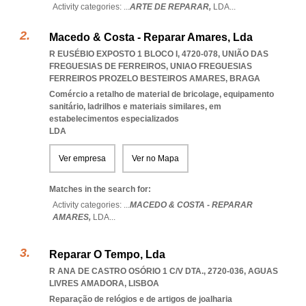
Activity categories: ...
ARTE DE REPARAR,
LDA
...
Macedo & Costa - Reparar Amares, Lda
R EUSÉBIO EXPOSTO 1 BLOCO I, 4720-078, UNIÃO DAS
FREGUESIAS DE FERREIROS
,
UNIAO FREGUESIAS
FERREIROS PROZELO BESTEIROS AMARES
,
BRAGA
Comércio a retalho de material de bricolage, equipamento
sanitário, ladrilhos e materiais similares, em
estabelecimentos especializados
LDA
Ver empresa
Ver no Mapa
Matches in the search for:
Activity categories: ...
MACEDO & COSTA - REPARAR
AMARES,
LDA
...
Reparar O Tempo, Lda
R ANA DE CASTRO OSÓRIO 1 C/V DTA., 2720-036
,
AGUAS
LIVRES AMADORA
,
LISBOA
Reparação de relógios e de artigos de joalharia